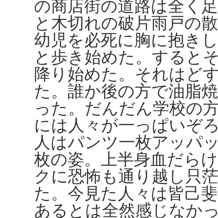
の商店街の道路は全く
と木切れの破片雨戸の
幼児を必死に胸に抱き
と歩き始めた。すると
降り始めた。それはど
た。誰か後の方で油脂
った。だんだん学校の
には人々が一っぱいぞ
人はパンツ一枚アッパ
枚の姿。上半身血だら
クに恐怖も通り越し只
た。今見た人々は皆己
あるとは全然感じなか