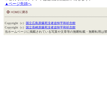
▲ページ先頭へ
Copyright（c）
国立広島原爆死没者追悼平和祈念館
Copyright（c）
国立長崎原爆死没者追悼平和祈念館
当ホームページに掲載されている写真や文章等の無断転載・無断転用は