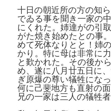
十日の朝近所の方の知
でゐる事を聞き一家の
にくれた。姉達がの引
がた焼き始めたとの事
めて死体なりとと！姉
かり。特に母は非常に
と歎かれた。その後か
め、遂に八月廿五日に、
ぎ原爆の尊い犠牲にな
何に己斐地方も直射の
兄の一家は三人の犠牲