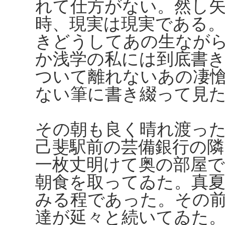
れて仕方がない。然し
時、現実は現実である
きどうしてあの生なが
か浅学の私には到底書
ついて離れないあの凄
ない筆に書き綴って見
その朝も良く晴れ渡っ
己斐駅前の芸備銀行の
一枚丈明けて奥の部屋
朝食を取ってゐた。真
みる程であった。その
達が延々と続いてゐた