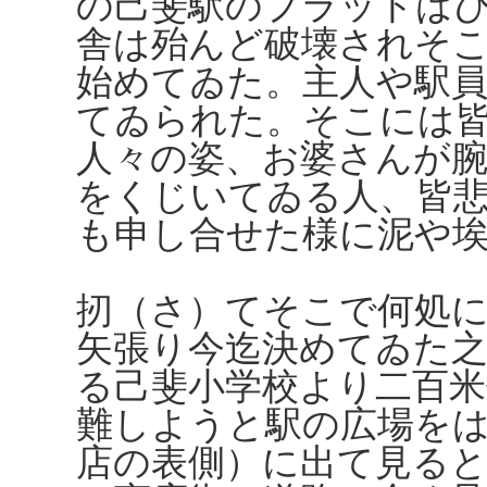
の己斐駅のプラットは
舎は殆んど破壊されそ
始めてゐた。主人や駅
てゐられた。そこには
人々の姿、お婆さんが
をくじいてゐる人、皆
も申し合せた様に泥や
扨（さ）てそこで何処
矢張り今迄決めてゐた
る己斐小学校より二百
難しようと駅の広場を
店の表側）に出て見る