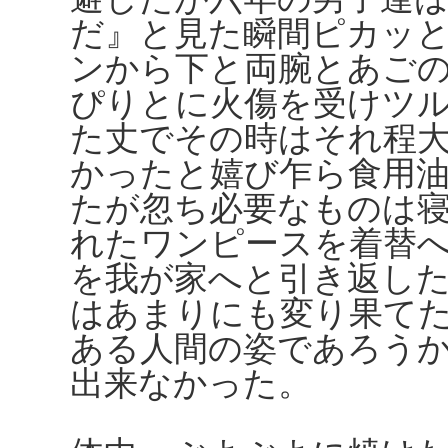
だ』と見た瞬間ピカッ
ンから下と両腕とあご
ぴりとに火傷を受けツ
た丈でその時はそれ程
かったと嬉び乍ら食用
たが忽ち必要なものは
れたワンピースを着替
を我が家へと引き返し
はあまりにも変り果て
ある人間の姿であろう
出来なかった。