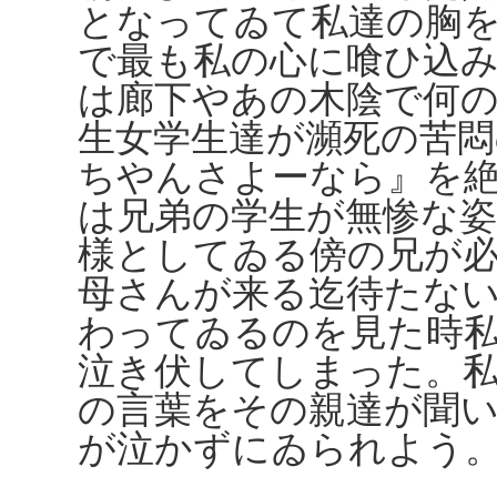
となってゐて私達の胸
で最も私の心に喰ひ込
は廊下やあの木陰で何
生女学生達が瀕死の苦悶
ちやんさよーなら』を
は兄弟の学生が無惨な
様としてゐる傍の兄が
母さんが来る迄待たな
わってゐるのを見た時
泣き伏してしまった。
の言葉をその親達が聞
が泣かずにゐられよう