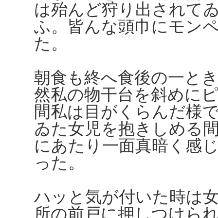
は殆んど狩り出されて
ふ。皆んな頭巾にモン
た。
朝食も終へ食後の一と
然私の物干台を斜めに
間私は目がくらんだ様
ゐた女児を抱きしめる
にあたり一面真暗く感
った。
ハッと気が付いた時は
所の前戸に押しつけら