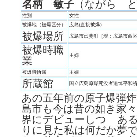
名柄 敏子
（ながら 
性別
女性
被爆地（被爆区分）
広島(直接被爆)
被爆場所
広島市己斐町［現：広島市西
被爆時職
主婦
業
被爆時所属
主婦
所蔵館
国立広島原爆死没者追悼平和
あの五年前の原子爆弾
島市も今は昔の如き家
界にデビューしつゝあ
りに見た私は何だか夢