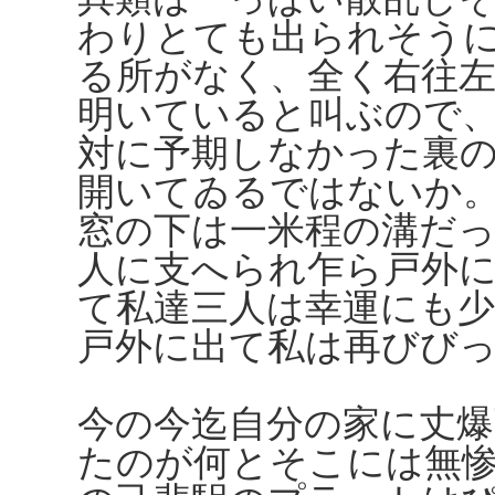
わりとても出られそう
る所がなく、全く右往
明いていると叫ぶので
対に予期しなかった裏
開いてゐるではないか
窓の下は一米程の溝だ
人に支へられ乍ら戸外
て私達三人は幸運にも
戸外に出て私は再びび
今の今迄自分の家に丈
たのが何とそこには無