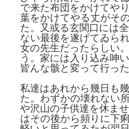
で来た布団をかけてや
葉をかけてやる丈がそ
た。又或る玄関口には
ない最後を遂げてゐら
女の先生だったらしい
う。家には入り込み呻
皆んな骸と変って行っ
私達はあれから幾日も
た。わずかの壊れない
や沢山の子供達を休ま
はその後から頻りに下
軽いと思ってゐたが翌