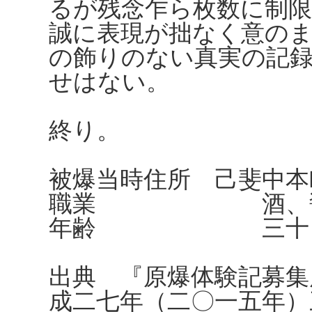
るが残念乍ら枚数に制
誠に表現が拙なく意の
の飾りのない真実の記
せはない。
終り。
被爆当時住所 己斐中本町
職業 酒、醤油
年齢 三十四
出典 『原爆体験記募集
成二七年（二〇一五年）