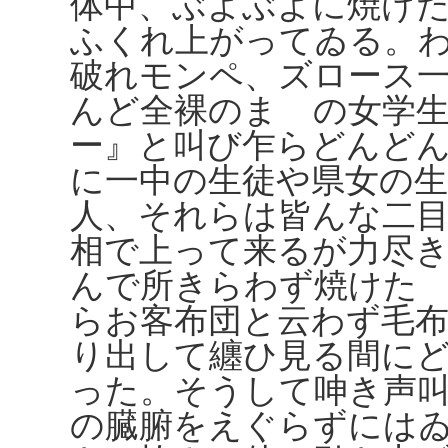
体中、ぶよぶよに焼け
ふくれ上がってゐる。
破れモンペ、ズロース
んど全裸のまゝの女学
ー』と叫び乍らどんど
に一中の生徒や県女の生
人、それらは皆んな二
相で上って来るが力尽
んで所きらわず焼けた
らお客布団と云わず毛
り出して纏ひ見る間に
った。そうして呻き声
の臓腑をえぐらずには