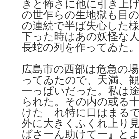
きと怖さに他に引き上
の世乍らの生地獄も目
の連続で半ば失心した
下った時はあの妖怪な
長蛇の列を作ってゐた
広島市の西部は危急の場
ってゐたので、天満、
一っぱいだった。私は
られた。その内の或る
けたゞれ特に口はまる
外に大きくふくれ上り
ばさーん助けてー』と