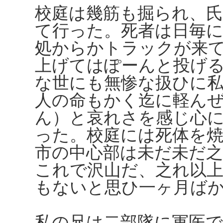
校庭は幾筋も掘られ、
て行った。死者は日毎
処からかトラックが来
上げてはぽーんと投げ
な世にも無惨な扱ひに
人の命もかく迄に軽ん
ん）と哀れさを感じ心
った。校庭には死体を
市の中心部は未だ未だ
これで沢山だ、之れ以
もないと思ひ一ヶ月ば
私の兄は二部隊に軍医