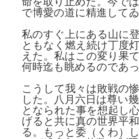
命を取り止めた。今で
で博愛の道に精進して
私のすぐ上にある山に
ともなく燃え続け丁度
えた。私はこの変り果
何時迄も眺めるのであ
こうして我々は敗戦の
した。八月六日は尊い幾
となられた事を想起し
げると共に真の世界平
る。もっと委（くわ）