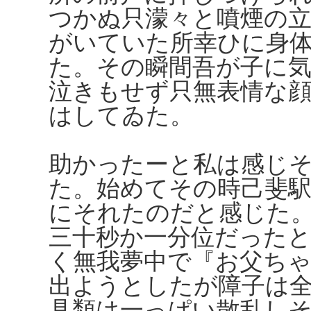
つかぬ只濛々と噴煙の
がいていた所幸ひに身
た。その瞬間吾が子に
泣きもせず只無表情な
はしてゐた。
助かったーと私は感じ
た。始めてその時己斐
にそれたのだと感じた
三十秒か一分位だった
く無我夢中で『お父ち
出ようとしたが障子は
具類は一っぱい散乱し