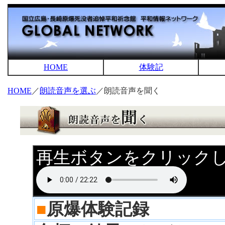
HOME
体験記
HOME
／
朗読音声を選ぶ
／朗読音声を聞く
再生ボタンをクリック
■
原爆体験記録