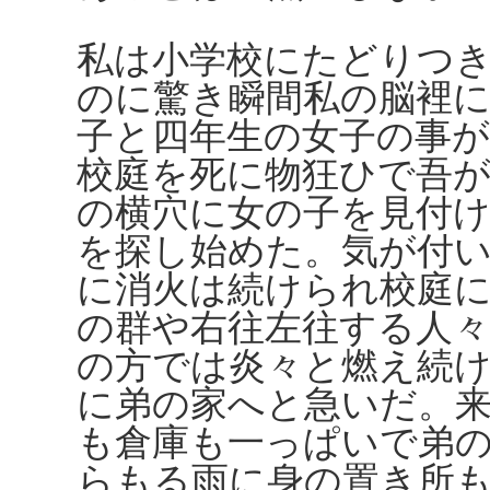
私は小学校にたどりつ
のに驚き瞬間私の脳裡
子と四年生の女子の事
校庭を死に物狂ひで吾
の横穴に女の子を見付
を探し始めた。気が付
に消火は続けられ校庭
の群や右往左往する人
の方では炎々と燃え続
に弟の家へと急いだ。
も倉庫も一っぱいで弟
らもる雨に身の置き所