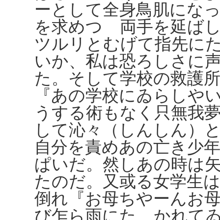
ーとして全身鳥肌にな
を求めつゝ両手を延ば
ツルリとむげて指先に
いか、私は恐ろしさに
た。そして学校の救護
『あの学校にゐらしや
うする術もなく只無我
して沁々（しんしん）
自分を責めあの亡き少
ぱいだ。然しあの時は
たのだ。又或る女学生
倒れ『お母ちやーんお
び乍ら雨にたゝかれて