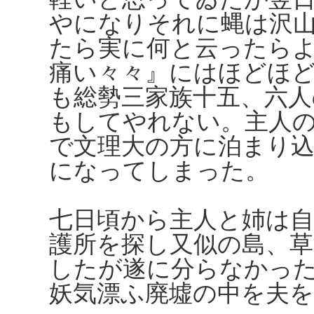
やになりそれに蝿は沢
たら実に何と云ったら
痛い々々』にはほどほ
も総勢三家族十五、六人
もしてやれない。主人
で文理大の方に泊まり
になってしまった。
七日頃から主人と姉は
護所を探し又似の島、
したが遂に分らなかっ
妖気漂ふ廃墟の中を夫