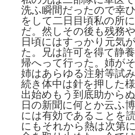
洗ふ瞬間だったので幸
をして二日目頃私の所
だ。然しその後も残務
日頃にはすっかり元気
た。兄は許可を得て静
帰へって行った。姉が
姉はあらゆる注射等試
続き体中は針を押した
出始めもう到底助から
日の新聞に何とか云ふ博
には有効であることを
にもそれから熱は次第