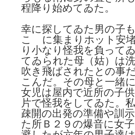
程降り始めてゐた。
幸に探してゐた男の子
こゝに集まりホット安
り小なり怪我を負って
てゐられた母（姑）は
吹き飛ばされたとの事
こんだ。その母と一緒
女児は屋内で近所の子
片で怪我をしてゐた。
疎開の出発の準備や訓
た所Ｂ２９の爆音に女
避したが六年の男子達