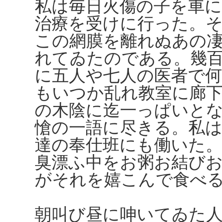
私は毎日火傷の子を車
治療を受けに行った。
この網膜を離れぬあの
れてゐたのである。幾
に五人や七人の医者で
もいつか乱れ教室に廊
の木陰に迄一っぱいと
愴の一語に尽きる。私
達の奉仕班にも働いた
臭漂ふ中をお粥お結び
がそれを嬉こんで食べ
朝叫び昼に呻いてゐた