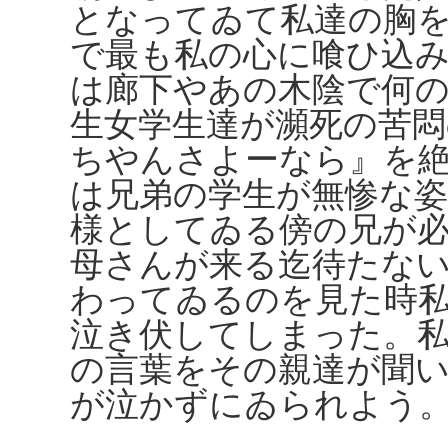
となってゐて私達の胸
で最も私の心に喰ひ込
は廊下やあの木陰で何
生女学生達が瀕死の苦悶
ちやんさよーなら』を
は兄弟の学生が無惨な
様としてゐる傍の兄が
母さんが来る迄待たな
わってゐるのを見た時
泣き伏してしまった。
の言葉をその親達が聞
が泣かずにゐられよう