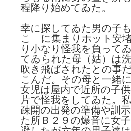
程降り始めてゐた。
幸に探してゐた男の子
こゝに集まりホット安
り小なり怪我を負って
てゐられた母（姑）は
吹き飛ばされたとの事
こんだ。その母と一緒
女児は屋内で近所の子
片で怪我をしてゐた。
疎開の出発の準備や訓
た所Ｂ２９の爆音に女
避したが六年の男子達