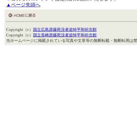
▲ページ先頭へ
Copyright（c）
国立広島原爆死没者追悼平和祈念館
Copyright（c）
国立長崎原爆死没者追悼平和祈念館
当ホームページに掲載されている写真や文章等の無断転載・無断転用は