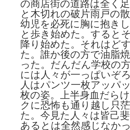
の商店街の道路は全く
と木切れの破片雨戸の
幼児を必死に胸に抱き
と歩き始めた。すると
降り始めた。それはど
た。誰か後の方で油脂
った。だんだん学校の
には人々が一っぱいぞ
人はパンツ一枚アッパ
枚の姿。上半身血だら
クに恐怖も通り越し只
た。今見た人々は皆己
あるとは全然感じなか