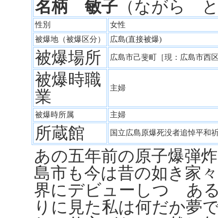
名柄 敏子
（ながら 
性別
女性
被爆地（被爆区分）
広島(直接被爆)
被爆場所
広島市己斐町［現：広島市西
被爆時職
主婦
業
被爆時所属
主婦
所蔵館
国立広島原爆死没者追悼平和
あの五年前の原子爆弾
島市も今は昔の如き家
界にデビューしつゝあ
りに見た私は何だか夢