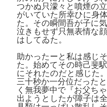
つかぬ只濛々と噴煙の
がいていた所幸ひに身
た。その瞬間吾が子に
泣きもせず只無表情な
はしてゐた。
助かったーと私は感じ
た。始めてその時己斐
にそれたのだと感じた
三十秒か一分位だった
く無我夢中で『お父ち
出ようとしたが障子は
具類は一っぱい散乱し