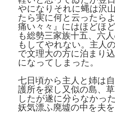
やになりそれに蝿は沢
たら実に何と云ったら
痛い々々』にはほどほ
も総勢三家族十五、六人
もしてやれない。主人
で文理大の方に泊まり
になってしまった。
七日頃から主人と姉は
護所を探し又似の島、
したが遂に分らなかっ
妖気漂ふ廃墟の中を夫