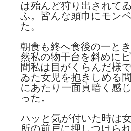
は殆んど狩り出されて
ふ。皆んな頭巾にモン
た。
朝食も終へ食後の一と
然私の物干台を斜めに
間私は目がくらんだ様
ゐた女児を抱きしめる
にあたり一面真暗く感
った。
ハッと気が付いた時は
所の前戸に押しつけら