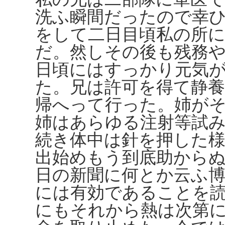
洗ふ瞬間だったので幸
をして二日目頃私の所
だ。然しその後も残務
日頃にはすっかり元気
た。兄は許可を得て静
帰へって行った。姉が
姉はあらゆる注射等試
続き体中は針を押した
出始めもう到底助から
日の新聞に何とか云ふ博
には有効であることを
にもそれから熱は次第