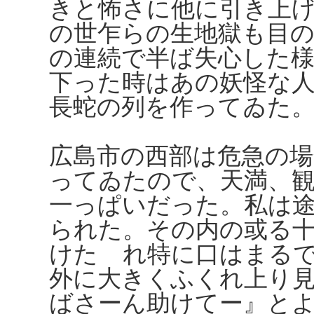
きと怖さに他に引き上
の世乍らの生地獄も目
の連続で半ば失心した
下った時はあの妖怪な
長蛇の列を作ってゐた
広島市の西部は危急の場
ってゐたので、天満、
一っぱいだった。私は
られた。その内の或る
けたゞれ特に口はまる
外に大きくふくれ上り
ばさーん助けてー』と