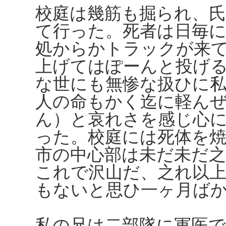
校庭は幾筋も掘られ、
て行った。死者は日毎
処からかトラックが来
上げてはぽーんと投げ
な世にも無惨な扱ひに
人の命もかく迄に軽ん
ん）と哀れさを感じ心
った。校庭には死体を
市の中心部は未だ未だ
これで沢山だ、之れ以
もないと思ひ一ヶ月ば
私の兄は二部隊に軍医