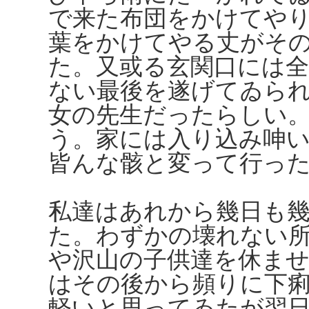
で来た布団をかけてや
葉をかけてやる丈がそ
た。又或る玄関口には
ない最後を遂げてゐら
女の先生だったらしい
う。家には入り込み呻
皆んな骸と変って行っ
私達はあれから幾日も
た。わずかの壊れない
や沢山の子供達を休ま
はその後から頻りに下
軽いと思ってゐたが翌