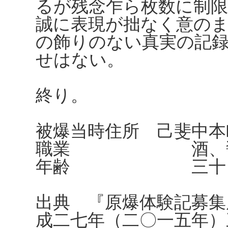
るが残念乍ら枚数に制
誠に表現が拙なく意の
の飾りのない真実の記
せはない。
終り。
被爆当時住所 己斐中本町
職業 酒、醤油
年齢 三十四
出典 『原爆体験記募集
成二七年（二〇一五年）