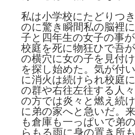
私は小学校にたどりつ
のに驚き瞬間私の脳裡
子と四年生の女子の事
校庭を死に物狂ひで吾
の横穴に女の子を見付
を探し始めた。気が付
に消火は続けられ校庭
の群や右往左往する人
の方では炎々と燃え続
に弟の家へと急いだ。
も倉庫も一っぱいで弟
らもる雨に身の置き所