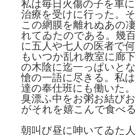
私は毎日火傷の子を車
治療を受けに行った。
この網膜を離れぬあの
れてゐたのである。幾
に五人や七人の医者で
もいつか乱れ教室に廊
の木陰に迄一っぱいと
愴の一語に尽きる。私
達の奉仕班にも働いた
臭漂ふ中をお粥お結び
がそれを嬉こんで食べ
朝叫び昼に呻いてゐた