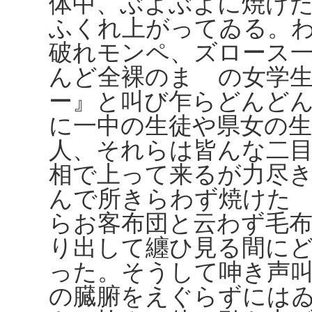
体中、ぶよぶよに焼け
ふくれ上がってゐる。
破れモンペ、ズロース
んど全裸のまゝの女学
ー』と叫び乍らどんど
に一中の生徒や県女の生
人、それらは皆んな二
相で上って来るが力尽
んで所きらわず焼けた
らお客布団と云わず毛
り出して纏ひ見る間に
った。そうして呻き声
の臓腑をえぐらずには