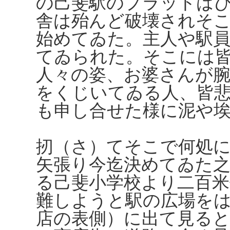
の己斐駅のプラットは
舎は殆んど破壊されそ
始めてゐた。主人や駅
てゐられた。そこには
人々の姿、お婆さんが
をくじいてゐる人、皆
も申し合せた様に泥や
扨（さ）てそこで何処
矢張り今迄決めてゐた
る己斐小学校より二百
難しようと駅の広場を
店の表側）に出て見る