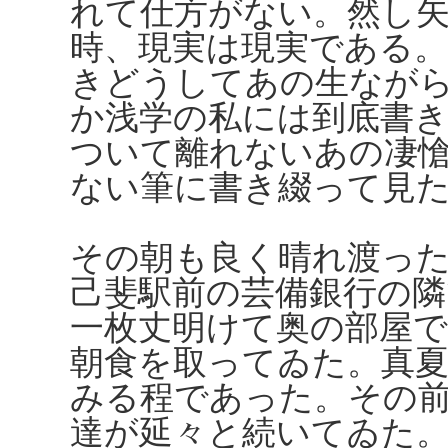
れて仕方がない。然し
時、現実は現実である
きどうしてあの生なが
か浅学の私には到底書
ついて離れないあの凄
ない筆に書き綴って見
その朝も良く晴れ渡っ
己斐駅前の芸備銀行の
一枚丈明けて奥の部屋
朝食を取ってゐた。真
みる程であった。その
達が延々と続いてゐた