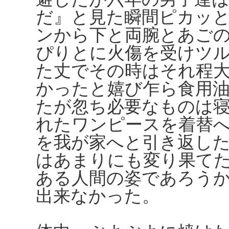
だ』と見た瞬間ピカッ
ンから下と両腕とあご
ぴりとに火傷を受けツ
た丈でその時はそれ程
かったと嬉び乍ら食用
たが忽ち必要なものは
れたワンピースを着替
を我が家へと引き返し
はあまりにも変り果て
ある人間の姿であろう
出来なかった。