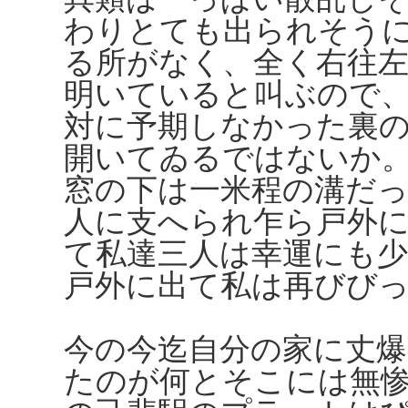
わりとても出られそう
る所がなく、全く右往
明いていると叫ぶので
対に予期しなかった裏
開いてゐるではないか
窓の下は一米程の溝だ
人に支へられ乍ら戸外
て私達三人は幸運にも
戸外に出て私は再びび
今の今迄自分の家に丈
たのが何とそこには無