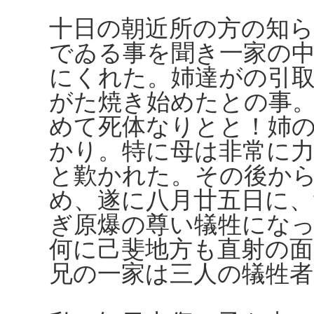
十日の朝近所の方の知
でゐる事を聞き一家の
にくれた。姉達がの引
がた焼き始めたとの事
めて死体なりとと！姉
かり。特に母は非常に
と歎かれた。その後か
め、遂に八月廿五日に、
ぎ原爆の尊い犠牲にな
何に己斐地方も直射の
兄の一家は三人の犠牲