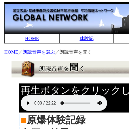
HOME
体験記
HOME
／
朗読音声を選ぶ
／朗読音声を聞く
再生ボタンをクリック
■
原爆体験記録