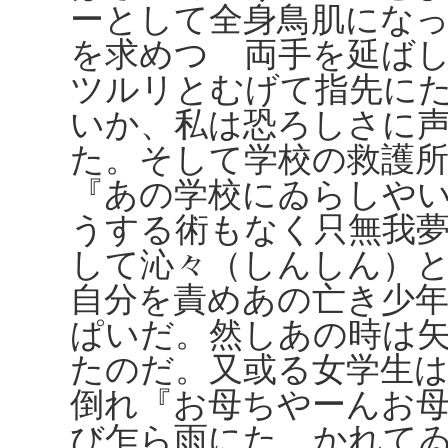
ーとして全身鳥肌にな
を求めつゝ両手を延ば
ツルリとむげて指先に
いか、私は恐ろしさに
た。そして学校の救護
『あの学校にゐらしや
うする術もなく只無我
して沁々（しんしん）
自分を責めあの亡き少
ぱいだ。然しあの時は
たのだ。又或る女学生
倒れ『お母ちやーんお
び乍ら雨にたゝかれて