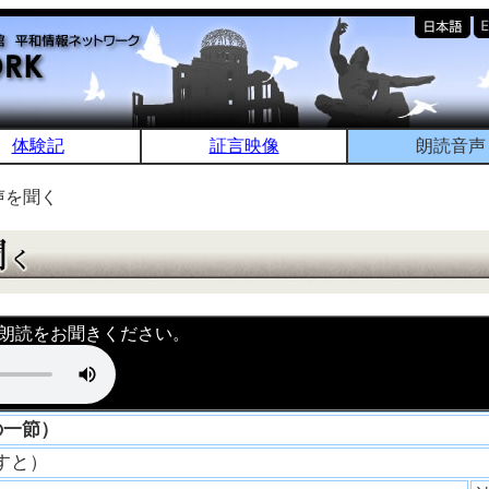
体験記
証言映像
朗読音声
声を聞く
朗読をお聞きください。
の一節）
ますと）