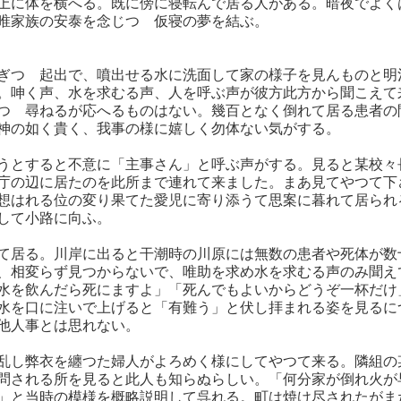
上に体を横へる。既に傍に寝転んで居る人がある。暗夜でよく
唯家族の安泰を念じつゝ仮寝の夢を結ぶ。
ぎつゝ起出で、噴出せる水に洗面して家の様子を見んものと明
。呻く声、水を求むる声、人を呼ぶ声が彼方此方から聞こえて
つゝ尋ねるが応へるものはない。幾百となく倒れて居る患者の
神の如く貴く、我事の様に嬉しく勿体ない気がする。
うとすると不意に「主事さん」と呼ぶ声がする。見ると某校々
庁の辺に居たのを此所まで連れて来ました。まあ見てやつて下
想はれる位の変り果てた愛児に寄り添うて思案に暮れて居られ
して小路に向ふ。
て居る。川岸に出ると干潮時の川原には無数の患者や死体が数
、相変らず見つからないで、唯助を求め水を求むる声のみ聞え
水を飲んだら死にますよ」「死んでもよいからどうぞ一杯だけ
水を口に注いで上げると「有難う」と伏し拝まれる姿を見るに
他人事とは思れない。
乱し弊衣を纏つた婦人がよろめく様にしてやつて来る。隣組の
問される所を見ると此人も知らぬらしい。「何分家が倒れ火が
」と当時の模様を概略説明して呉れる。町は焼け尽されたがま