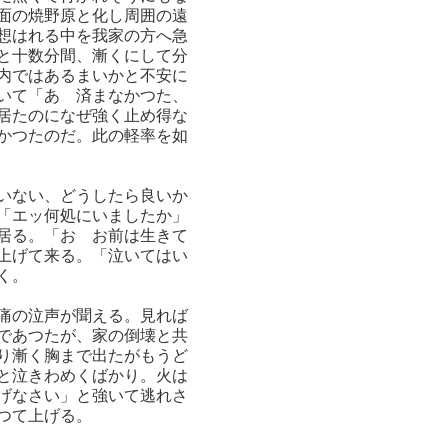
面の焼野原と化し周囲の遠
想はれる中を我家の方へ急
と十数分間、漸くにして分
内ではあるまいかと不安に
いて「あゝ済まなかつた、
居たのになぜ強く止め得な
かつたのだ。此の軽率を如
いない、どうしたら良いか
「エッ何処にいましたか」
居る。「おゝお前は生きて
上げて来る。「泣いてはい
く。
痛の泣声が聞える。見れば
であつたが、家の倒壊と共
り漸く胸まで出たがもうど
と泣きわめくばかり。火は
げなさい」と強いて逃れさ
つて上げる。