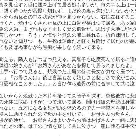
街を見渡すと盛に煙を上げて居る処も多いが、市の半以上は一
。暫く待つたが我慢し切れず、まだ靴の裏も焦げはしないかと
へ分らぬ瓦石の中を我家が仲々見つからない。右往左往するこ
行くと、焼けつくされた瓦の上に白骨が横はつて居る。あッ家
金の入歯、まぎれもなく正しく妻の遺骨だ。思はず大地に額づ
苦しかつたゞろう」と悔悟と無念の涙に暮れる。折角疎開して
れないと知りつゝも、生死は運命だと軽く片附けて居たのが悪
ても及ばぬ事ながら愚痴が果しなく続いて来る。
聞える。隣人もぼつぼつ見える。真智子も屹度死んで居るに違
隣組の娘さんが「お嬢さんがあなたを探して居られましたよ」
土手へ行つて見ると、焼残つた土塀の傍に長女が力なく座つて
。」「お母さんは」後は言葉もなく嬉しさと悲しさで涙がこみ
可愛相なことをしたよ」と言ひ乍ら遺骨の前に合掌して共に泣
ないからと焼残つた木片を拾つて真智子を探す。突然後方に悲
の死体に取縋（すが）つて泣いて居る。聞けば彼の母親は身重
れない。五才になる女児が助を求めるので力一杯梁木を押しや
隣人に助けられたので母の手を引いて、「お母さんお母さん」
供が危険だ。「お母さんはよいからお前はおばさんと一緒に逃
れたとの事。母子の心情を察して共に泣きつゝ懇に葬る様手伝