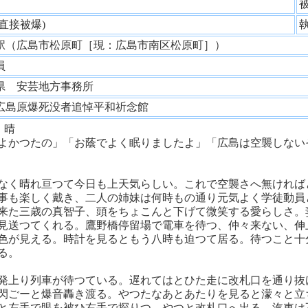
性
(直接被爆)
駅（広島市松原町［現：広島市南区松原町］）
務員
県 安芸地方事務所
広島原爆死没者追悼平和祈念館
）晴
よかつたの」「お蔭でよく眠りましたよ」「広島は空襲しない
なく晴れ亘つて今日も上天気らしい。これで空襲さへ無ければ
事も楽しく戴き、二人の姉妹は何時もの通り元気よく学徒動員
来た三歳の真智子、頭をちょこんと下げて微笑する愛らしさ。
見送つてくれる。鷹野橋停留場で電車を待つ、仲々来ない、伸
色が見える。時計を見るともう八時も迫つて居る。待つこと十
る。
発上り列車が待つている。遅れてはとひた走に改札口を通り抜
閃ごーと爆音轟き渡る。やつたなあとあたりを見ると濛々と立
と左手で眼を被ひ右手で探りつゝやつと改札口へ出る。汽車は