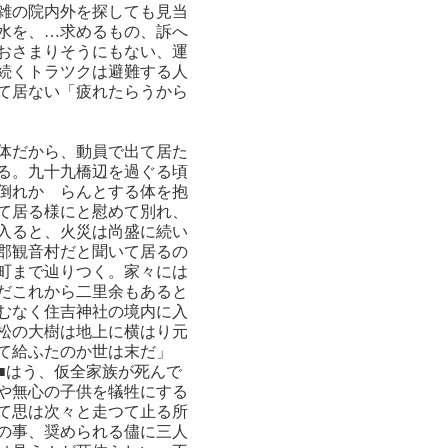
雑の院内外を探しても見当
水を、…求めるもの、訴へ
おさまりそうにもない、運
続くトラツクは避難する人
て居ない「疲れたらうから
体だから、動員で出て居た
る。九十九橋辺を過ぐる頃
倒れかゝらんとする体を抱
て居る様にと慰めて別れ、
入ると、火災は尚盛に続い
郡観音村だと聞いて居るの
町まで辿りつく。家々には
だこれから二里余もあると
むなく住吉神社の境内に入
松の大樹は地上に横はり元
て給ふたのか世は末だ」
■はう、仮全家族が死んで
や無心の子供を犠牲にする
て思は次々と走つて止る所
の事、奨められる儘に三人