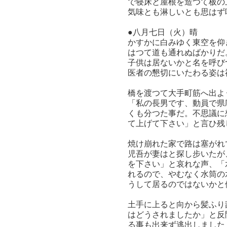
で寝床と屋根を造つて板の
気味とも淋しいとも思はず
●八月七日（火）晴
かすかに白みゆく東空を仰
はつて道も通れぬばかりだ
子供は居ないかと名を呼び
医者の懇切にいたわる姿は
橋を渡つて大手町筋へ出よ
「私の長男です、動員で県
くも分つた事だ。不思議に
て上げて下さい」と言ひ残
焼け崩れた家で路は塞がれ
児吾が妻はと探し步いたが
を下さい」と哀れな声、「
れるので、やむなく水筒の
うして居るのではないかと
土手に上ると向から髪ふり
はどうされましたか」と反
る事も出来ず逃出しました