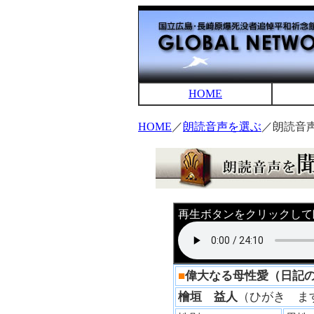
HOME
HOME
／
朗読音声を選ぶ
／朗読音
再生ボタンをクリックして
■
偉大なる母性愛（日記
檜垣 益人
（ひがき 