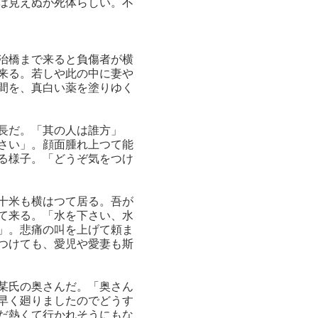
は見えぬが死体らしい。不
治橋まで来ると負傷者が横
来る。若しや此の中に妻や
間を、真白い薬を塗りゆく
長だ。「其の人は誰方」
さい」。顔面腫れ上つて能
る様子。「どうぞ気をつけ
十米も横はつて居る。吾が
て来る。「水を下さい、水
」。悲痛の叫を上げて頼ま
つけても、愛児や愛妻も斯
某氏の奥さんだ。「奥さん
早く廻りましたのでどうす
だ熱くて行かれそうにもな