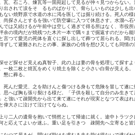
。瓦、石ころ、煉瓦等一箇宛起して見るが仲々見つからない。
り出されて涙をそゝるものばかりで、骨らしいものは少しも出
もない焼野原で水道の水に渇を医しては掘り続ける。死人の様
、尚探さんとするを強いて防空壕に入つて休息さす。水溜へ石
んでは又続けるが午前中は空しく過ぎて得る所はなく、市役所
坪余の境内だが焼残つた木片一本で隅々まで掘返すのだから能
と言つて愛児の死体を直ぐに探し出して葬つて居られる。聞け
得ずして避難されたとの事、家族の心情を想ひ又しても同情の
探せど探せど見えぬ真智子、此の上は妻の骨を処理して探すよ
。一枚二枚と焼瓦をめくり焼土を除くと小さい白骨が見える。
ゝ懇に葬る。
ゝ死んだ愛児、之を助けんと傷つける身もて危険を冒して遂に
。思へば胸も張り裂ける様だ。「子供を殺して自分のみ生きて
」と強いて疎開先から出て来て遂にそれが現実となつて表はれ
と偉大さに泣けて泣けてならぬ。
上り二人の遺骨を抱いて悄然として帰途に就く。途中トラツク
何と応えてよいか迷ふ。重い足を引きつゝ疎開先へ立寄ると皆
になつて居るが、聞けば助けを求むる夫を助け得ないで逃げね