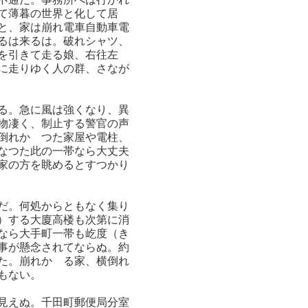
て薄暮の世界と化して居
と、家は崩れ電車自動車電
るは来るは。破れシャツ、
を引きて走る娘、右往左
に走りゆく人の群、さなが
る。急に風は強くなり、異
物凄く、制止する警官の声
倒れかゝつた家屋や電柱、
なつた此の一帯なら大丈夫
家の方を眺めるとすつかり
だ。何処からともなく集り
）する大廈高楼も次第に消
なら大手町一帯も屹度（き
事が懸念されてならぬ。約
た。崩れかゝる家、横倒れ
もない。
見えぬ。千田町郵便局分室