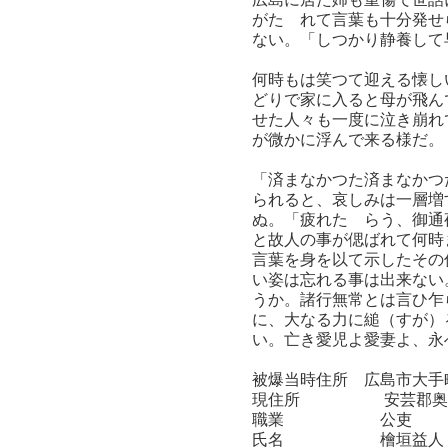
がたゞれて言葉も十分発せ
ない。「しつかり静養して
何時もは笑つて迎える懐し
どりで家に入ると母が飛ん
せた人々も一度に泣き崩れ
が微かに浮んで来る様だ。
「済まなかつた済まなかつ
られると、哀しみは一層増
ぬ。「疲れたゞらう、御通
と故人の事が偲ばれて何時
言葉を身を以て示したその
い姿は忘れる事は出来ない
うか。諸行無常とは言ひ乍
に、大なる力に縋（すが）
い。亡き愛児よ愛妻よ、永
被爆当時住所 広島市大手
現住所 安芸郡奥海
職業 公吏
氏名 檜垣益人