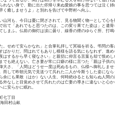
られない身で、勤に出た侭帰り来ぬ愛娘の事を思つては泣く姉
早く癒しませうよ」と別れを告げて中野村へ向ふ。
い山河も、今日は憂に閉ざされて、見る物聞く物一として心を
で出て「あれでもと思つたのは、この変り果てた姿は」と遺骨
てしまふ。仏前の御灯は涙に曇り、線香の煙のゆらぐ所、打鳴
た。せめて安らかなれ」と合掌礼拝して冥福を祈る。弔問の客
すばかりだ。問はれてもありし模様を語る気にもなれず、進め
夜はするから早く寝なさい」と親切に仰言る言葉も却て恨めし
までも絶えない。亡き妻が常に口癖の様に言つた「親は子供の
偉大さ、「人間はどうせ一度は死ぬるもの、仏様へ御礼しませ
。而して昨朝元気で見送つて呉れた二人が今斯うした姿になら
ら余にも果敢（はか）ない人生、何時絶ゆるとも知らぬ人間の
る外なしと目覚めさせて呉れたのは亡妻の導きに違ないと心か
へに安らかに眠れ。
町七丁目
田村山畝