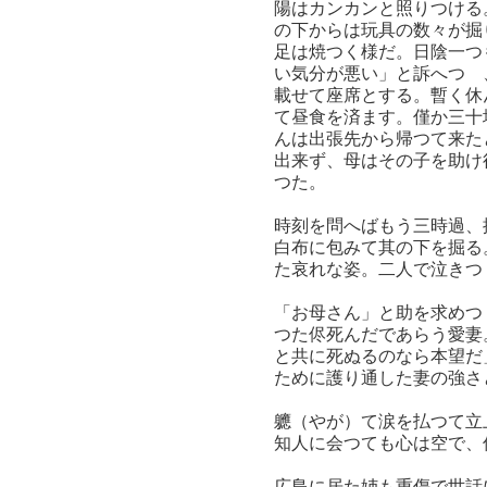
陽はカンカンと照りつける
の下からは玩具の数々が掘
足は焼つく様だ。日陰一つ
い気分が悪い」と訴へつゝ
載せて座席とする。暫く休
て昼食を済ます。僅か三十
んは出張先から帰つて来た
出来ず、母はその子を助け
つた。
時刻を問へばもう三時過、
白布に包みて其の下を掘る
た哀れな姿。二人で泣きつ
「お母さん」と助を求めつ
つた侭死んだであらう愛妻
と共に死ぬるのなら本望だ
ために護り通した妻の強さ
軈（やが）て涙を払つて立
知人に会つても心は空で、
広島に居た姉も重傷で世話