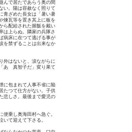
遊んで居たであらう奥の間
ない。陽は容赦なく照りて
に青ざめた長女は「暑い暑
や煉瓦等を置き其上に板を
から配給された握飯を戴い
率は上らぬ。隣家の兵隊さ
ば病床に在つて逃げる事が
涙を禁ずることは出来なか
り外はないと、涙ながらに
「あゝ真智子だ」変り果て
煙に包まれて人事不省に陥
居たつて仕方がない。子供
た悲しさ。最後まで愛児の
に便乗し奥海田村へ急ぐ。
泣いて迎えて下さる。
ばならなかつた苦衷、口中