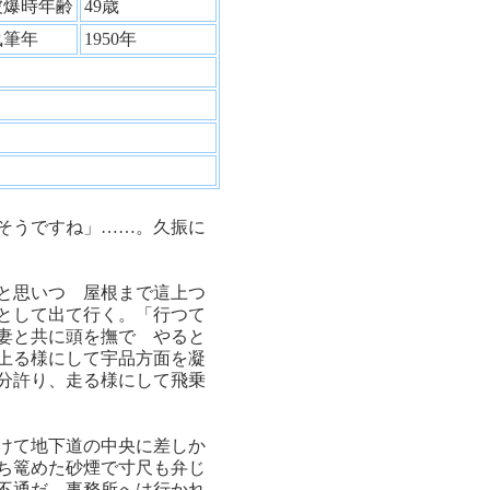
被爆時年齢
49歳
執筆年
1950年
そうですね」……。久振に
と思いつゝ屋根まで這上つ
として出て行く。「行つて
妻と共に頭を撫でゝやると
上る様にして宇品方面を凝
分許り、走る様にして飛乗
けて地下道の中央に差しか
ち篭めた砂煙で寸尺も弁じ
不通だ。事務所へは行かれ