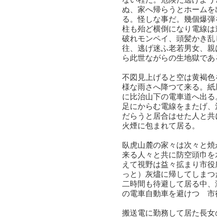
ぬ、家へ帰らうとホームを
る。怪しな事だ。幾個爆弾
柱も殆ど横倒になり電線は
破れモンペイ、頭髪かき乱
往、逃げ迷ふ老若男女、親
ら此世ながらの生地獄であ
不図見上げると空は黄褐色
様な雨さへ降つて来る。紙
に比治山下の電車道へ出る
足にからむ電線をまたげ、
だらうと居合はせた人と共
火煙に包まれて居る。
臥虎山麓の家々は次々と焼
来る人々と共に防空頭巾を
えて視野は益々拡まり市役
っと）灰燼に帰してしまつ
二時間も待避して居る中、
の電車自動車を避けつゝ市
搬送電に勤務して居た長女