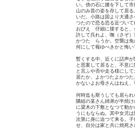
い。傍の石に腰を下して市
山のみ昔の姿を存して居る
いだ。小路は固より大通さ
つたので恐る恐る近づいて
おびえゝ仔細に接すると、
許して呉れよ、嘸（さぞ）
かつたゞらうか。空襲は免
何にして報ゆべきかと悔い
暫くする中、近くに話声が
と思案して居ると、不意に
と言ふや否や走る様にして
居たか、よかつたよかつた
かないよお母さんはねえ、
何時迄も斯うしても居られ
隣組の某さん姉弟が半焼け
に梁木の下敷となつて動か
うにもならぬ。其中女児は
次第に身に迫つて来る。子
せ、自分は家と共に焼死さ