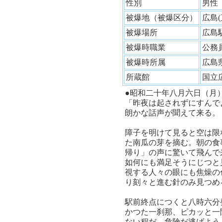
性別
男
被爆地（被爆区分）
広島
被爆場所
広島
被爆時職業
公
被爆時所属
広島
所蔵館
国立
●昭和二十年八月六日（月
「昨夜は起されずにすんで
朗かな話声が聞えて来る。
障子を明けて見ると空は限
た南瓜の芽を摘む。朝の食
帰り」の声に驚いて飛んで
如何にも満足そうにじつと
視する人々の眼にも焦燥の
り刻々と進む針のみ見つめ
駅前終点につくと八時六分
かつた一刹那、ピカッと一
ない程だ。危険だ逃げよう