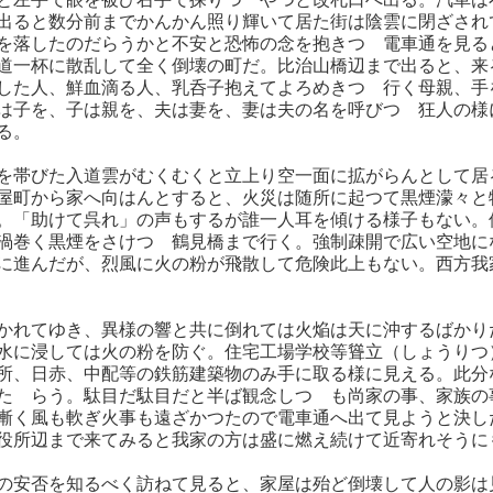
出ると数分前までかんかん照り輝いて居た街は陰雲に閉ざされ
を落したのだらうかと不安と恐怖の念を抱きつゝ電車通を見る
道一杯に散乱して全く倒壊の町だ。比治山橋辺まで出ると、来
した人、鮮血滴る人、乳呑子抱えてよろめきつゝ行く母親、手
は子を、子は親を、夫は妻を、妻は夫の名を呼びつゝ狂人の様
る。
を帯びた入道雲がむくむくと立上り空一面に拡がらんとして居
屋町から家へ向はんとすると、火災は随所に起つて黒煙濛々と
。「助けて呉れ」の声もするが誰一人耳を傾ける様子もない。
渦巻く黒煙をさけつゝ鶴見橋まで行く。強制疎開で広い空地に
に進んだが、烈風に火の粉が飛散して危険此上もない。西方我
かれてゆき、異様の響と共に倒れては火焔は天に沖するばかり
水に浸しては火の粉を防ぐ。住宅工場学校等聳立（しょうりつ
所、日赤、中配等の鉄筋建築物のみ手に取る様に見える。此分
たゞらう。駄目だ駄目だと半ば観念しつゝも尚家の事、家族の
漸く風も軟ぎ火事も遠ざかつたので電車通へ出て見ようと決し
役所辺まで来てみると我家の方は盛に燃え続けて近寄れそうに
の安否を知るべく訪ねて見ると、家屋は殆ど倒壊して人の影は