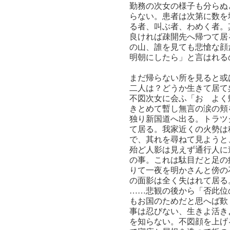
勤務の次女の様子も分らぬ
らない。患者は次第に数を
る者、叫ぶ者、わめく者。
良ければ疎開先へ帰つて居
の山、誰を見ても悲愴な顔
明朝にしたら」と言はれる
まだ帰らない所を見ると或
二人は？どうか生きて居て
不図次女に会ふ「おゝよく
きとめて暫し無言の涙の頬
独り新国道へ出る。トラツ
て居る。我家近くの火勢は
で、其れを尋ねて見ようと
殆ど人影は見えず通行人に
の事。これは駄目だと足の
りて一夜を明かさんと傍の
の面影は全く失はれて居る
……悲観の後から「否此位
もお国のためだと思へば歎
事は忍びない、生きよ活き
を知らない。不図顔を上げ