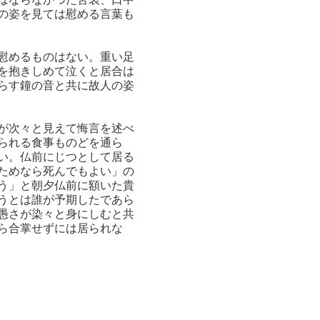
の姿を見ては慰める言葉も
慰めるものはない。重い足
を抱きしめて泣くと居合は
らす鐘の音と共に故人の姿
が次々と見えて悔言を述べ
られる食事ものどを通ら
い。仏前にじつとして居る
ためなら死んでもよい」の
う」と朝夕仏前に額いた貴
うとは誰が予期したであら
愚さが染々と身にしむと共
ら合掌せずには居られな