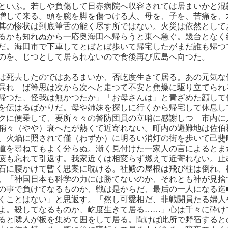
といふ。若しや負傷して日赤病院へ収容されては居まいかと混
増して来る。頭を腕を脚を傷つける人、母を、子を、苦痛を、
其の惨状は到底筆舌の能く尽す所ではない。火災は依然として
るかも知れぬから一応奥海田へ帰らうと東へ急ぐ。幾台となく
だ。海田市で下車してとぼとぼ歩いて帰宅したがまだ誰も帰つ
のを、じつとして居られないので食後再び広島へ向つた。
は死去したのではあるまいか、否屹度生きて居る。あの元気な
呉れゝば等思は次から次へと走つて不安と焦燥に駆り立てられ
帰つた、怪我は無かつたか」「お母さんは」と青ざめた顔して
を伝はるばかりだ。母や姉妹を探しに行くから帰宅して休息し
クに便乗して、要所々々の警防団員の立哨に感謝しつゝ市内に
稍々（やや）衰へたが熱くて近寄れない。町内の避難地は佐伯
、火焔に照されて僅（わずか）に明るい消灯の街を歩いて己斐
道を尋ねてもよく分らぬ。漸く見付けた一家人の言によるとま
疲も忘れて引返す。我家近くは相変らず燃えて近寄れない。止
石に腰かけて暫く思案に耽ける。社殿の屋根は飛び柱は倒れ、
。「神国日本も科学の力には勝てないのか、それとも神が見捨
の事で負けてなるものか、戦は是からだ、最后の一人になる迄
くことはない」と思返す。「然し可愛相だ、非戦闘員たる婦人
よ。殺してなるものか、屹度生きて居る……」心は千々に砕け
ると隣人が板を集めて囲をして居る。聞けば此所で野宿すると