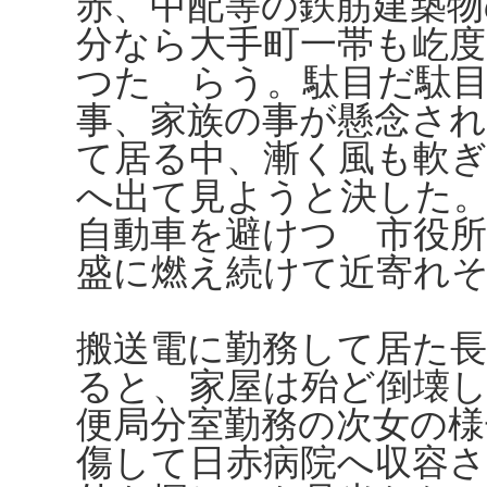
赤、中配等の鉄筋建築物
分なら大手町一帯も屹
つたゞらう。駄目だ駄
事、家族の事が懸念さ
て居る中、漸く風も軟
へ出て見ようと決した
自動車を避けつゝ市役
盛に燃え続けて近寄れ
搬送電に勤務して居た
ると、家屋は殆ど倒壊
便局分室勤務の次女の
傷して日赤病院へ収容