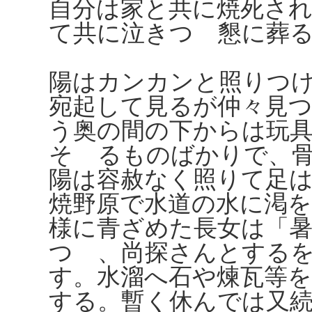
自分は家と共に焼死さ
て共に泣きつゝ懇に葬
陽はカンカンと照りつ
宛起して見るが仲々見
う奥の間の下からは玩
そゝるものばかりで、
陽は容赦なく照りて足
焼野原で水道の水に渇
様に青ざめた長女は「
つゝ、尚探さんとする
す。水溜へ石や煉瓦等
する。暫く休んでは又