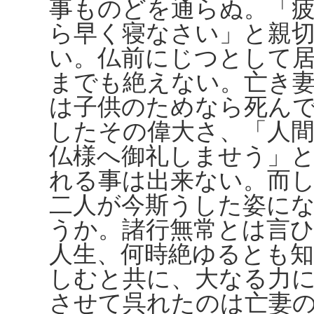
事ものどを通らぬ。「
ら早く寝なさい」と親
い。仏前にじつとして
までも絶えない。亡き
は子供のためなら死ん
したその偉大さ、「人
仏様へ御礼しませう」
れる事は出来ない。而
二人が今斯うした姿に
うか。諸行無常とは言
人生、何時絶ゆるとも
しむと共に、大なる力
させて呉れたのは亡妻