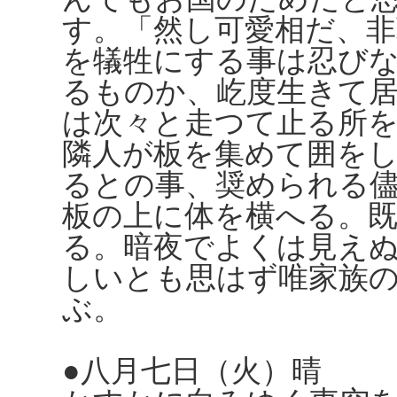
す。「然し可愛相だ、非
を犠牲にする事は忍び
るものか、屹度生きて
は次々と走つて止る所
隣人が板を集めて囲を
るとの事、奨められる
板の上に体を横へる。
る。暗夜でよくは見え
しいとも思はず唯家族
ぶ。
●八月七日（火）晴