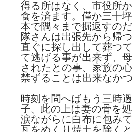
得る所はなく、市役所
食を済ます。僅か三十
本で隅々まで掘返すの
隊さんは出張先から帰
直ぐに探し出して葬つ
て逃げる事が出来ず、
されたとの事、家族の
禁ずることは出来なか
時刻を問へばもう三時
子、此の上は妻の骨を
涙ながらに白布に包み
瓦をめくり焼土を除く