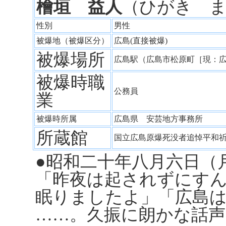
檜垣 益人
（ひがき 
性別
男性
被爆地（被爆区分）
広島(直接被爆)
被爆場所
広島駅（広島市松原町［現：
被爆時職
公務員
業
被爆時所属
広島県 安芸地方事務所
所蔵館
国立広島原爆死没者追悼平和
●昭和二十年八月六日（
「昨夜は起されずにす
眠りましたよ」「広島
……。久振に朗かな話