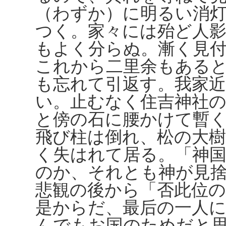
（わずか）に明るい消
つく。家々には殆ど人
もよく分らぬ。漸く見
これから二里余もある
も忘れて引返す。我家
い。止むなく住吉神社
と傍の石に腰かけて暫
飛び柱は倒れ、松の大
く失はれて居る。「神
のか、それとも神が見
悲観の後から「否此位
是からだ、最后の一人に
んでもお国のためだと