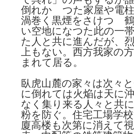
倒れかゝつた家屋や電
渦巻く黒煙をさけつゝ
い空地になつた此の一
た人と共に進んだが、
上もない。西方我家の
まれて居る。
臥虎山麓の家々は次々
に倒れては火焔は天に
なく集り来る人々と共
粉を防ぐ。住宅工場学
廈高楼も次第に消えて視