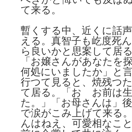
て来る。
暫くする中、近くに話
える。真智子も屹度死
ら良いかと思案して居
「お嬢さんがあなたを
何処にいましたか」と
行つて見ると、焼残つ
て居る。「おゝお前は
た。」「お母さんは」
で涙がこみ上げて来る
んはねえ、可愛相なこ