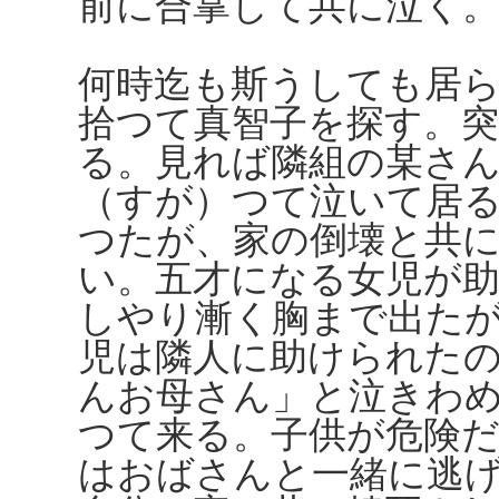
前に合掌して共に泣く
何時迄も斯うしても居
拾つて真智子を探す。突
る。見れば隣組の某さ
（すが）つて泣いて居
つたが、家の倒壊と共
い。五才になる女児が
しやり漸く胸まで出た
児は隣人に助けられた
んお母さん」と泣きわ
つて来る。子供が危険
はおばさんと一緒に逃