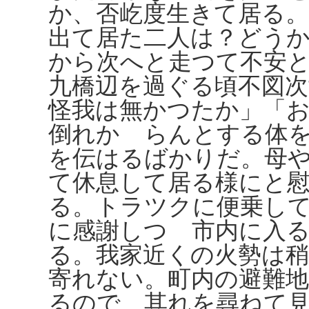
か、否屹度生きて居る
出て居た二人は？どう
から次へと走つて不安
九橋辺を過ぐる頃不図
怪我は無かつたか」「
倒れかゝらんとする体
を伝はるばかりだ。母
て休息して居る様にと
る。トラツクに便乗し
に感謝しつゝ市内に入
る。我家近くの火勢は
寄れない。町内の避難
るので、其れを尋ねて