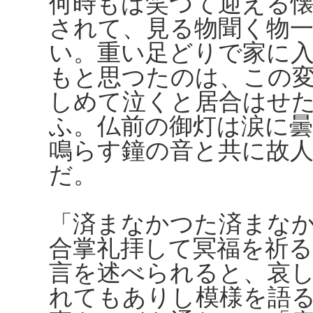
何時もは笑つて迎える
されて、見る物聞く物
い。重い足どりで家に
もと思つたのは、この
しめて泣くと居合はせ
ふ。仏前の御灯は涙に
鳴らす鐘の音と共に故
だ。
「済まなかつた済まな
合掌礼拝して冥福を祈
言を述べられると、哀
れてもありし模様を語