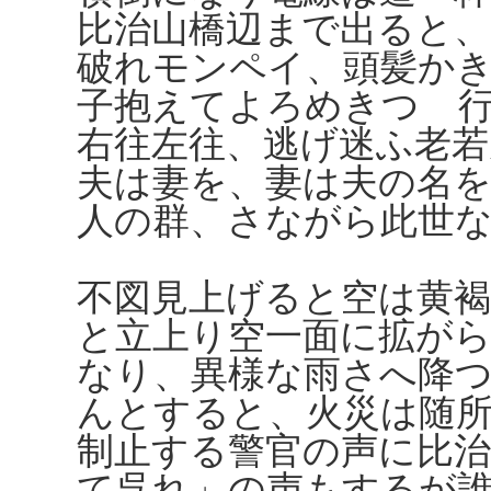
比治山橋辺まで出ると
破れモンペイ、頭髪か
子抱えてよろめきつゝ
右往左往、逃げ迷ふ老若
夫は妻を、妻は夫の名
人の群、さながら此世
不図見上げると空は黄
と立上り空一面に拡が
なり、異様な雨さへ降
んとすると、火災は随
制止する警官の声に比治
て呉れ」の声もするが