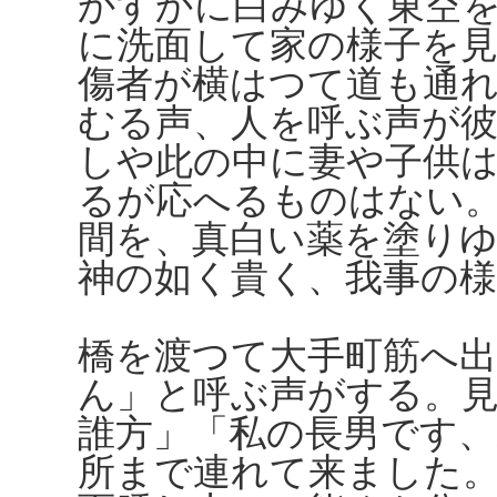
かすかに白みゆく東空
に洗面して家の様子を
傷者が横はつて道も通
むる声、人を呼ぶ声が
しや此の中に妻や子供
るが応へるものはない
間を、真白い薬を塗り
神の如く貴く、我事の
橋を渡つて大手町筋へ
ん」と呼ぶ声がする。
誰方」「私の長男です
所まで連れて来ました