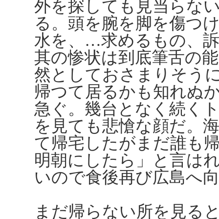
外を探しても見当らな
る。頭を腕を脚を傷つ
水を、…求めるもの、
其の惨状は到底筆舌の
然としておさまりそう
帰つて居るかも知れぬ
急ぐ。幾台となく続く
を見ても悲愴な顔だ。
て帰宅したがまだ誰も
明朝にしたら」と言は
いので食後再び広島へ
まだ帰らない所を見る