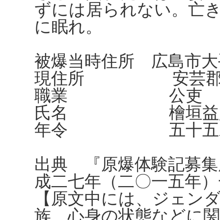
ずには居られない。亡
に眠れ。
被爆当時住所 広島市大
現住所 安芸郡奥
職業 公吏
氏名 檜垣益
年令 五十五
出典 『原爆体験記募集
成二七年（二〇一五年）
【原文中には、ジェンダ
族、心身の状態などに