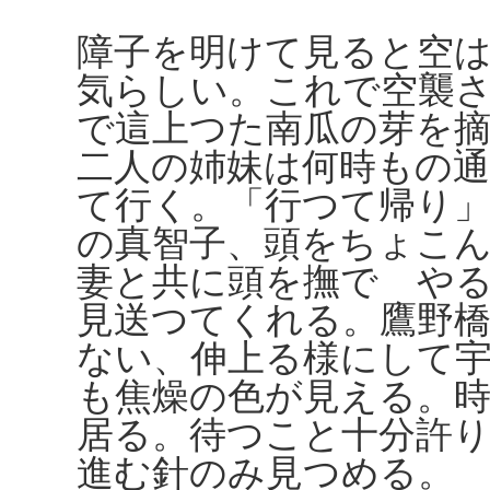
障子を明けて見ると空
気らしい。これで空襲
で這上つた南瓜の芽を
二人の姉妹は何時もの
て行く。「行つて帰り
の真智子、頭をちょこ
妻と共に頭を撫でゝや
見送つてくれる。鷹野橋
ない、伸上る様にして
も焦燥の色が見える。
居る。待つこと十分許
進む針のみ見つめる。