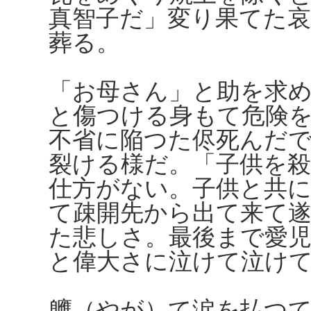
真智子だ」変り果てた
葬る。
「お母さん」と助を求
と傷つける身もて危険
不省に陥つた侭死んだ
裂ける様だ。「子供を
仕方がない。子供と共
て疎開先から出て来て
た悲しさ。最後まで愛
と偉大さに泣けて泣け
軈（やが）て涙を払つ