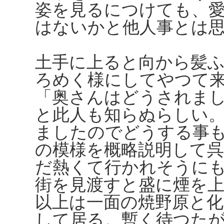
姿を見るにつけても、
はないかと他人事とは
土手に上ると向から髪
ろめく様にしてやつて
「奥さんはどうされま
と此人も知らぬらしい
ましたのでどうする事
の模様を概略説明して
だ熱くて行かれそうに
街を見渡すと盛に煙を
以上は一面の焼野原と
して居る。暫く待つた