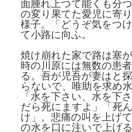
面腫れ上つて能くも分
の変り果てた愛児に寄
様子。「どうぞ気をつ
て小路に向ふ。
焼け崩れた家で路は塞
時の川原には無数の患
る。吾が児吾が妻はと
らないで、唯助を求め
「水を下さい、水を下
だら死にますよ」「死
け」。悲痛の叫を上げ
の水を口に注いで上げ