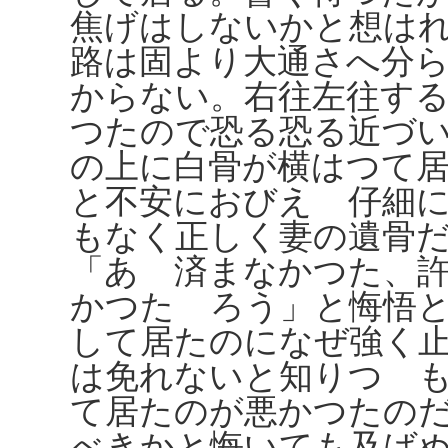
焦げはしないかと想は
路は固より大通さへ分
からない。右往左往す
つたので恐る恐る近づ
の上に白骨が横はつて
と不安におびえゝ仔細
もなく正しく妻の遺骨
「あゝ済まなかつた、
かつたゞろう」と悔悟
して居たのになぜ強く
は免れないと知りつゝ
て居たのが悪かつたの
べきかと悔いても及ば