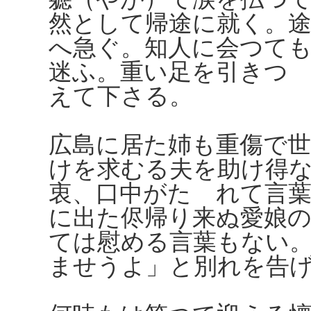
然として帰途に就く。
へ急ぐ。知人に会つて
迷ふ。重い足を引きつ
えて下さる。
広島に居た姉も重傷で
けを求むる夫を助け得
衷、口中がたゞれて言
に出た侭帰り来ぬ愛娘
ては慰める言葉もない
ませうよ」と別れを告