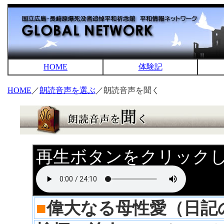
HOME
体験記
HOME
／
朗読音声を選ぶ
／朗読音声を聞く
再生ボタンをクリック
■
偉大なる母性愛（日