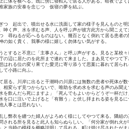
上に体を横へる。既に傍に寝転んで居る人がある。暗夜でよく
唯家族の安泰を念じつゝ仮寝の夢を結ぶ。
ぎつゝ起出で、噴出せる水に洗面して家の様子を見んものと明
。呻く声、水を求むる声、人を呼ぶ声が彼方此方から聞こえて
つゝ尋ねるが応へるものはない。幾百となく倒れて居る患者の
神の如く貴く、我事の様に嬉しく勿体ない気がする。
うとすると不意に「主事さん」と呼ぶ声がする。見ると某校々
庁の辺に居たのを此所まで連れて来ました。まあ見てやつて下
想はれる位の変り果てた愛児に寄り添うて思案に暮れて居られ
して小路に向ふ。
て居る。川岸に出ると干潮時の川原には無数の患者や死体が数
、相変らず見つからないで、唯助を求め水を求むる声のみ聞え
水を飲んだら死にますよ」「死んでもよいからどうぞ一杯だけ
水を口に注いで上げると「有難う」と伏し拝まれる姿を見るに
他人事とは思れない。
乱し弊衣を纏つた婦人がよろめく様にしてやつて来る。隣組の
問される所を見ると此人も知らぬらしい。「何分家が倒れ火が
」と当時の模様を概略説明して呉れる。町は焼け尽されたがま