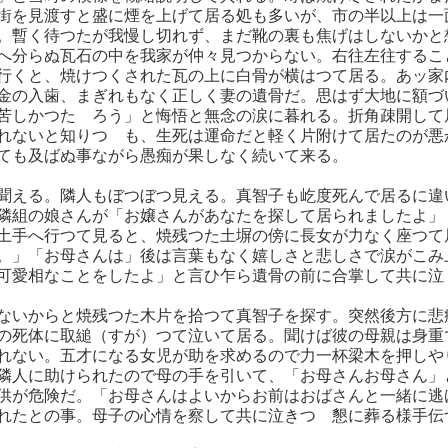
街を見渡すと盛に煙を上げて居る処も多いが、市の半以上は一
。暫く待つたが我慢し切れず、まだ靴の裏も焦げはしないかと
へ分らぬ瓦石の中を我家が仲々見つからない。右往左往するこ
行くと、焼けつくされた瓦の上に白骨が横はつて居る。あッ家
金の入歯、まぎれもなく正しく妻の遺骨だ。思はず大地に額づ
苦しかつたゞろう」と悔悟と無念の涙に暮れる。折角疎開して
れないと知りつゝも、生死は運命だと軽く片附けて居たのが悪
ても及ばぬ事ながら愚痴が果しなく続いて来る。
聞える。隣人もぼつぼつ見える。真智子も屹度死んで居るに違
隣組の娘さんが「お嬢さんがあなたを探して居られましたよ」
土手へ行つて見ると、焼残つた土塀の傍に長女が力なく座つて
。」「お母さんは」後は言葉もなく嬉しさと悲しさで涙がこみ
可愛相なことをしたよ」と言ひ乍ら遺骨の前に合掌して共に泣
ないからと焼残つた木片を拾つて真智子を探す。突然後方に悲
の死体に取縋（すが）つて泣いて居る。聞けば彼の母親は身重
れない。五才になる女児が助を求めるので力一杯梁木を押しや
隣人に助けられたので母の手を引いて、「お母さんお母さん」
供が危険だ。「お母さんはよいからお前はおばさんと一緒に逃
れたとの事。母子の心情を察して共に泣きつゝ懇に葬る様手伝