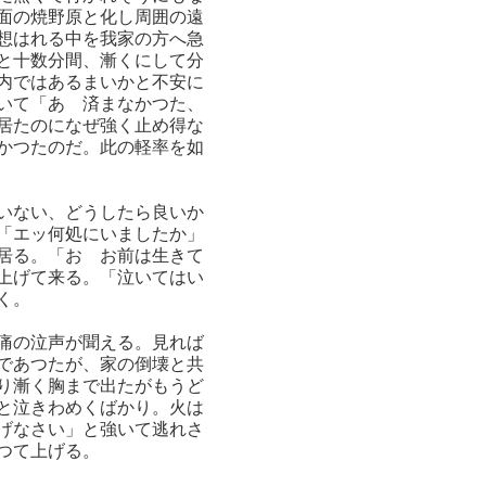
面の焼野原と化し周囲の遠
想はれる中を我家の方へ急
と十数分間、漸くにして分
内ではあるまいかと不安に
いて「あゝ済まなかつた、
居たのになぜ強く止め得な
かつたのだ。此の軽率を如
いない、どうしたら良いか
「エッ何処にいましたか」
居る。「おゝお前は生きて
上げて来る。「泣いてはい
く。
痛の泣声が聞える。見れば
であつたが、家の倒壊と共
り漸く胸まで出たがもうど
と泣きわめくばかり。火は
げなさい」と強いて逃れさ
つて上げる。