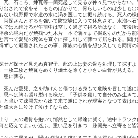
。瓦、石ころ、煉瓦等一箇宛起して見るが仲々見つからない。
り出されて涙をそゝるものばかりで、骨らしいものは少しも出
もない焼野原で水道の水に渇を医しては掘り続ける。死人の様
、尚探さんとするを強いて防空壕に入つて休息さす。水溜へ石
んでは又続けるが午前中は空しく過ぎて得る所はなく、市役所
坪余の境内だが焼残つた木片一本で隅々まで掘返すのだから能
と言つて愛児の死体を直ぐに探し出して葬つて居られる。聞け
得ずして避難されたとの事、家族の心情を想ひ又しても同情の
探せど探せど見えぬ真智子、此の上は妻の骨を処理して探すよ
。一枚二枚と焼瓦をめくり焼土を除くと小さい白骨が見える。
ゝ懇に葬る。
ゝ死んだ愛児、之を助けんと傷つける身もて危険を冒して遂に
。思へば胸も張り裂ける様だ。「子供を殺して自分のみ生きて
」と強いて疎開先から出て来て遂にそれが現実となつて表はれ
と偉大さに泣けて泣けてならぬ。
上り二人の遺骨を抱いて悄然として帰途に就く。途中トラツク
何と応えてよいか迷ふ。重い足を引きつゝ疎開先へ立寄ると皆
になつて居るが、聞けば助けを求むる夫を助け得ないで逃げね