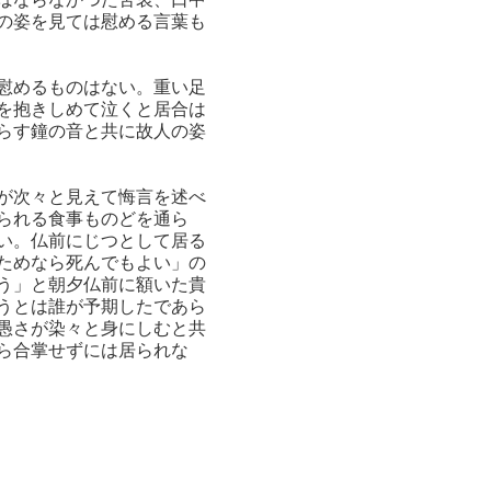
の姿を見ては慰める言葉も
慰めるものはない。重い足
を抱きしめて泣くと居合は
らす鐘の音と共に故人の姿
が次々と見えて悔言を述べ
られる食事ものどを通ら
い。仏前にじつとして居る
ためなら死んでもよい」の
う」と朝夕仏前に額いた貴
うとは誰が予期したであら
愚さが染々と身にしむと共
ら合掌せずには居られな