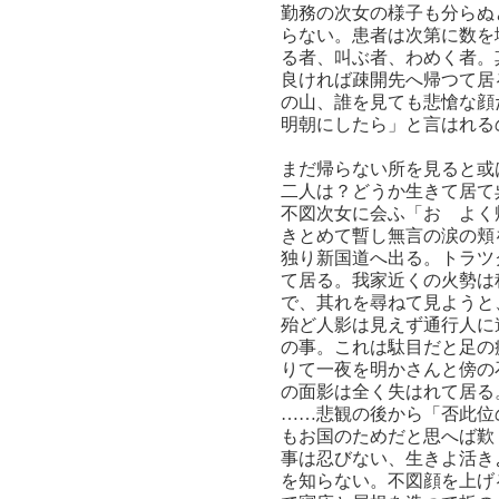
勤務の次女の様子も分らぬ
らない。患者は次第に数を
る者、叫ぶ者、わめく者。
良ければ疎開先へ帰つて居
の山、誰を見ても悲愴な顔
明朝にしたら」と言はれる
まだ帰らない所を見ると或
二人は？どうか生きて居て
不図次女に会ふ「おゝよく
きとめて暫し無言の涙の頬
独り新国道へ出る。トラツ
て居る。我家近くの火勢は
で、其れを尋ねて見ようと
殆ど人影は見えず通行人に
の事。これは駄目だと足の
りて一夜を明かさんと傍の
の面影は全く失はれて居る
……悲観の後から「否此位
もお国のためだと思へば歎
事は忍びない、生きよ活き
を知らない。不図顔を上げ