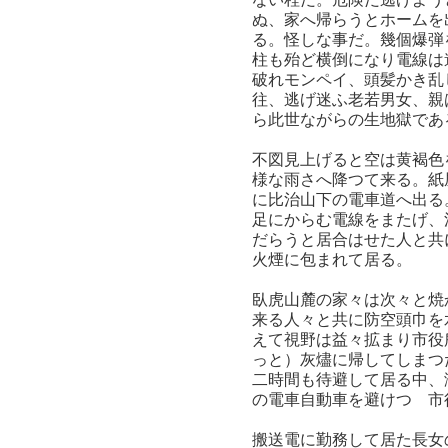
ぬ、家へ帰らうとホームを
る。怪しな事だ。幾個爆弾
柱も殆ど横倒になり電線は
破れモンペイ、頭髪かき乱
往、逃げ迷ふ老若男女、親
ら此世ながらの生地獄であ
不図見上げると空は黄褐色
様な雨さへ降つて来る。紙
に比治山下の電車道へ出る
足にからむ電線をまたげ、
だらうと居合はせた人と共
火煙に包まれて居る。
臥虎山麓の家々は次々と焼
来る人々と共に防空頭巾を
えて視野は益々拡まり市役
っと）灰燼に帰してしまつ
二時間も待避して居る中、
の電車自動車を避けつゝ市
搬送電に勤務して居た長女