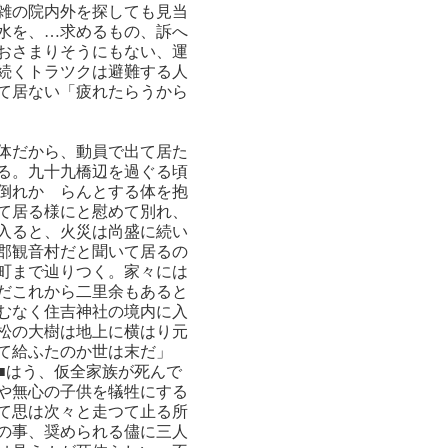
雑の院内外を探しても見当
水を、…求めるもの、訴へ
おさまりそうにもない、運
続くトラツクは避難する人
て居ない「疲れたらうから
体だから、動員で出て居た
る。九十九橋辺を過ぐる頃
倒れかゝらんとする体を抱
て居る様にと慰めて別れ、
入ると、火災は尚盛に続い
郡観音村だと聞いて居るの
町まで辿りつく。家々には
だこれから二里余もあると
むなく住吉神社の境内に入
松の大樹は地上に横はり元
て給ふたのか世は末だ」
■はう、仮全家族が死んで
や無心の子供を犠牲にする
て思は次々と走つて止る所
の事、奨められる儘に三人