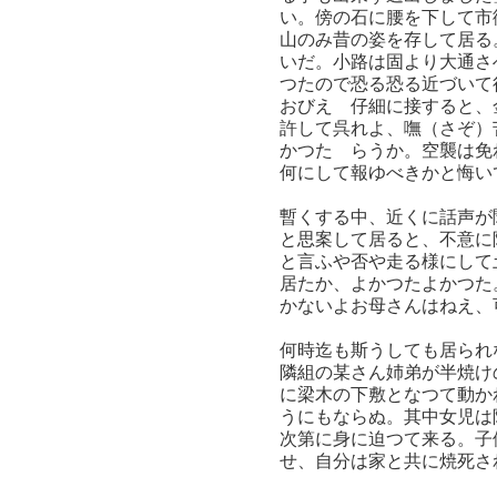
い。傍の石に腰を下して市
山のみ昔の姿を存して居る
いだ。小路は固より大通さ
つたので恐る恐る近づいて
おびえゝ仔細に接すると、
許して呉れよ、嘸（さぞ）
かつたゞらうか。空襲は免
何にして報ゆべきかと悔い
暫くする中、近くに話声が
と思案して居ると、不意に
と言ふや否や走る様にして
居たか、よかつたよかつた
かないよお母さんはねえ、
何時迄も斯うしても居られ
隣組の某さん姉弟が半焼け
に梁木の下敷となつて動か
うにもならぬ。其中女児は
次第に身に迫つて来る。子
せ、自分は家と共に焼死さ