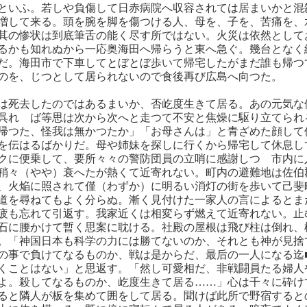
といふ。若しや負傷して日赤病院へ収容されては居まいかと混
増して来る。頭を腕を脚を傷つける人、母を、子を、苦痛を、
其の惨状は到底筆舌の能く尽す所ではない。火災は依然として
るかも知れぬから一応奥海田へ帰らうと東へ急ぐ。幾台となく
だ。海田市で下車してとぼとぼ歩いて帰宅したがまだ誰も帰つ
のを、じつとして居られないので食後再び広島へ向つた。
は死去したのではあるまいか、否屹度生きて居る。あの元気な
呉れゝば等思は次から次へと走つて不安と焦燥に駆り立てられ
帰つた、怪我は無かつたか」「お母さんは」と青ざめた顔して
を伝はるばかりだ。母や姉妹を探しに行くから帰宅して休息し
クに便乗して、要所々々の警防団員の立哨に感謝しつゝ市内に
稍々（やや）衰へたが熱くて近寄れない。町内の避難地は佐伯
、火焔に照されて僅（わずか）に明るい消灯の街を歩いて己斐
道を尋ねてもよく分らぬ。漸く見付けた一家人の言によるとま
疲も忘れて引返す。我家近くは相変らず燃えて近寄れない。止
石に腰かけて暫く思案に耽ける。社殿の屋根は飛び柱は倒れ、
。「神国日本も科学の力には勝てないのか、それとも神が見捨
の事で負けてなるものか、戦は是からだ、最后の一人になる迄
くことはない」と思返す。「然し可愛相だ、非戦闘員たる婦人
よ。殺してなるものか、屹度生きて居る……」心は千々に砕け
ると隣人が板を集めて囲をして居る。聞けば此所で野宿すると