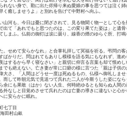
られない身で、勤に出た侭帰り来ぬ愛娘の事を思つては泣く姉
早く癒しませうよ」と別れを告げて中野村へ向ふ。
い山河も、今日は憂に閉ざされて、見る物聞く物一として心を
で出て「あれでもと思つたのは、この変り果てた姿は」と遺骨
てしまふ。仏前の御灯は涙に曇り、線香の煙のゆらぐ所、打鳴
た。せめて安らかなれ」と合掌礼拝して冥福を祈る。弔問の客
すばかりだ。問はれてもありし模様を語る気にもなれず、進め
夜はするから早く寝なさい」と親切に仰言る言葉も却て恨めし
までも絶えない。亡き妻が常に口癖の様に言つた「親は子供の
偉大さ、「人間はどうせ一度は死ぬるもの、仏様へ御礼しませ
。而して昨朝元気で見送つて呉れた二人が今斯うした姿になら
ら余にも果敢（はか）ない人生、何時絶ゆるとも知らぬ人間の
る外なしと目覚めさせて呉れたのは亡妻の導きに違ないと心か
へに安らかに眠れ。
町七丁目
田村山畝