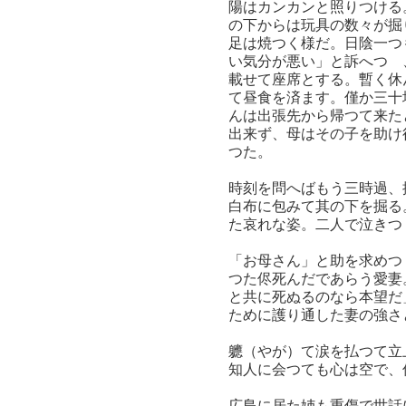
陽はカンカンと照りつける
の下からは玩具の数々が掘
足は焼つく様だ。日陰一つ
い気分が悪い」と訴へつゝ
載せて座席とする。暫く休
て昼食を済ます。僅か三十
んは出張先から帰つて来た
出来ず、母はその子を助け
つた。
時刻を問へばもう三時過、
白布に包みて其の下を掘る
た哀れな姿。二人で泣きつ
「お母さん」と助を求めつ
つた侭死んだであらう愛妻
と共に死ぬるのなら本望だ
ために護り通した妻の強さ
軈（やが）て涙を払つて立
知人に会つても心は空で、
広島に居た姉も重傷で世話