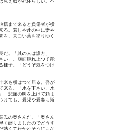
は見えぬが死体らしい。不
治橋まで来ると負傷者が横
来る。若しや此の中に妻や
間を、真白い薬を塗りゆく
長だ。「其の人は誰方」
さい」。顔面腫れ上つて能
る様子。「どうぞ気をつけ
十米も横はつて居る。吾が
て来る。「水を下さい、水
」。悲痛の叫を上げて頼ま
つけても、愛児や愛妻も斯
某氏の奥さんだ。「奥さん
早く廻りましたのでどうす
だ熱くて行かれそうにもな