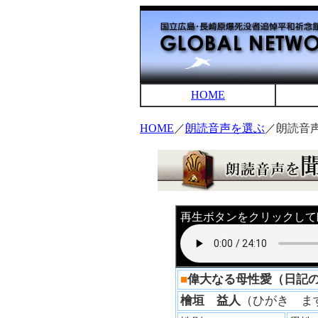
HOME
HOME
／
朗読音声を選ぶ
／朗読音
再生ボタンをクリックして
■
偉大なる母性愛（日記
檜垣 益人
（ひがき 