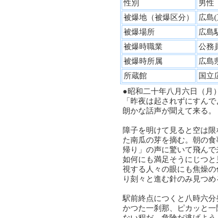
性別
男
被爆地（被爆区分）
広島
被爆場所
広島
被爆時職業
公
被爆時所属
広島
所蔵館
国立
●昭和二十年八月六日（月
「昨夜は起されずにすんで
朗かな話声が聞えて来る。
障子を明けて見ると空は限
た南瓜の芽を摘む。朝の食
帰り」の声に驚いて飛んで
如何にも満足そうにじつと
視する人々の眼にも焦燥の
り刻々と進む針のみ見つめ
駅前終点につくと八時六分
かつた一刹那、ピカッと一
ない程だ。危険だ逃げよう