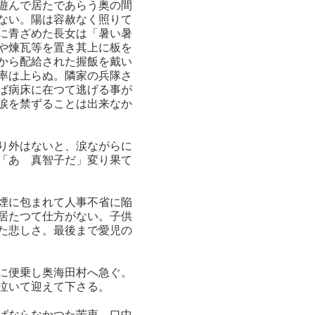
遊んで居たであらう奥の間
ない。陽は容赦なく照りて
に青ざめた長女は「暑い暑
や煉瓦等を置き其上に板を
から配給された握飯を戴い
率は上らぬ。隣家の兵隊さ
ば病床に在つて逃げる事が
涙を禁ずることは出来なか
り外はないと、涙ながらに
「あゝ真智子だ」変り果て
煙に包まれて人事不省に陥
居たつて仕方がない。子供
た悲しさ。最後まで愛児の
に便乗し奥海田村へ急ぐ。
泣いて迎えて下さる。
ばならなかつた苦衷、口中