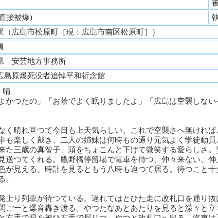
性
(直接被爆)
駅（広島市松原町［現：広島市南区松原町］）
務員
県 安芸地方事務所
広島原爆死没者追悼平和祈念館
）晴
よかつたの」「お蔭でよく眠りましたよ」「広島は空襲しない
なく晴れ亘つて今日も上天気らしい。これで空襲さへ無ければ
事も楽しく戴き、二人の姉妹は何時もの通り元気よく学徒動員
来た三歳の真智子、頭をちょこんと下げて微笑する愛らしさ。
見送つてくれる。鷹野橋停留場で電車を待つ、仲々来ない、伸
色が見える。時計を見るともう八時も迫つて居る。待つこと十
る。
発上り列車が待つている。遅れてはとひた走に改札口を通り抜
閃ごーと爆音轟き渡る。やつたなあとあたりを見ると濛々と立
と左手で眼を被ひ右手で探りつゝやつと改札口へ出る。汽車は