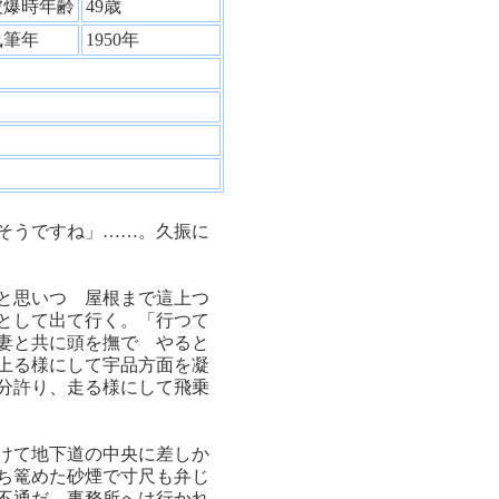
被爆時年齢
49歳
執筆年
1950年
そうですね」……。久振に
と思いつゝ屋根まで這上つ
として出て行く。「行つて
妻と共に頭を撫でゝやると
上る様にして宇品方面を凝
分許り、走る様にして飛乗
けて地下道の中央に差しか
ち篭めた砂煙で寸尺も弁じ
不通だ。事務所へは行かれ