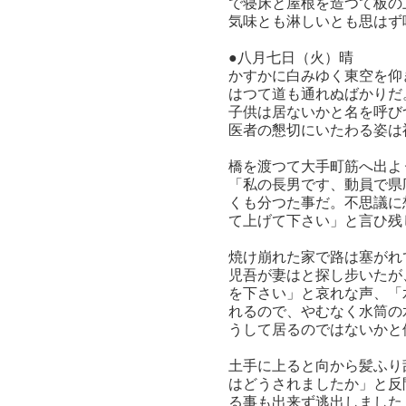
で寝床と屋根を造つて板の
気味とも淋しいとも思はず
●八月七日（火）晴
かすかに白みゆく東空を仰
はつて道も通れぬばかりだ
子供は居ないかと名を呼び
医者の懇切にいたわる姿は
橋を渡つて大手町筋へ出よ
「私の長男です、動員で県
くも分つた事だ。不思議に
て上げて下さい」と言ひ残
焼け崩れた家で路は塞がれ
児吾が妻はと探し步いたが
を下さい」と哀れな声、「
れるので、やむなく水筒の
うして居るのではないかと
土手に上ると向から髪ふり
はどうされましたか」と反
る事も出来ず逃出しました