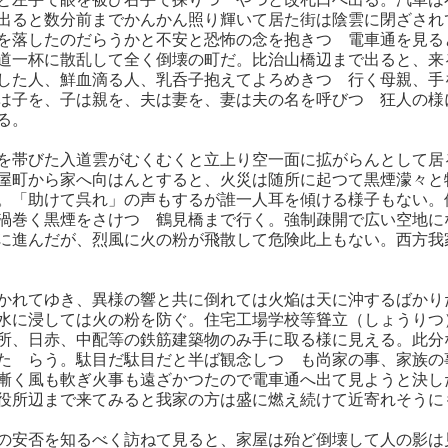
出ると数分前までかんかん照り輝いて居た街は陰雲に閉ざされ
を落したのだらうかと不安と恐怖の念を抱きつゝ電車通を見る
道一杯に散乱して全く倒壊の町だ。比治山橋辺まで出ると、来
した人、鮮血滴る人、乳呑子抱えてよろめきつゝ行く母親、手
は子を、子は親を、夫は妻を、妻は夫の名を呼びつゝ狂人の様
る。
を帯びた入道雲がむくむくと立上り空一面に拡がらんとして居
屋町から家へ向はんとすると、火災は随所に起つて黒煙濛々と
。「助けて呉れ」の声もするが誰一人耳を傾ける様子もない。
渦巻く黒煙をさけつゝ鶴見橋まで行く。強制疎開で広い空地に
に進んだが、烈風に火の粉が飛散して危険此上もない。西方我
かれてゆき、異様の響と共に倒れては火焔は天に沖するばかり
水に浸しては火の粉を防ぐ。住宅工場学校等聳立（しょうりつ
所、日赤、中配等の鉄筋建築物のみ手に取る様に見える。此分
たゞらう。駄目だ駄目だと半ば観念しつゝも尚家の事、家族の
漸く風も軟ぎ火事も遠ざかつたので電車通へ出て見ようと決し
役所辺まで来てみると我家の方は盛に燃え続けて近寄れそうに
の安否を知るべく訪ねて見ると、家屋は殆ど倒壊して人の影は