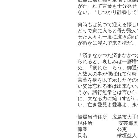
がたゞれて言葉も十分発せ
ない。「しつかり静養して
何時もは笑つて迎える懐し
どりで家に入ると母が飛ん
せた人々も一度に泣き崩れ
が微かに浮んで来る様だ。
「済まなかつた済まなかつ
られると、哀しみは一層増
ぬ。「疲れたゞらう、御通
と故人の事が偲ばれて何時
言葉を身を以て示したその
い姿は忘れる事は出来ない
うか。諸行無常とは言ひ乍
に、大なる力に縋（すが）
い。亡き愛児よ愛妻よ、永
被爆当時住所 広島市大手
現住所 安芸郡奥海
職業 公吏
氏名 檜垣益人