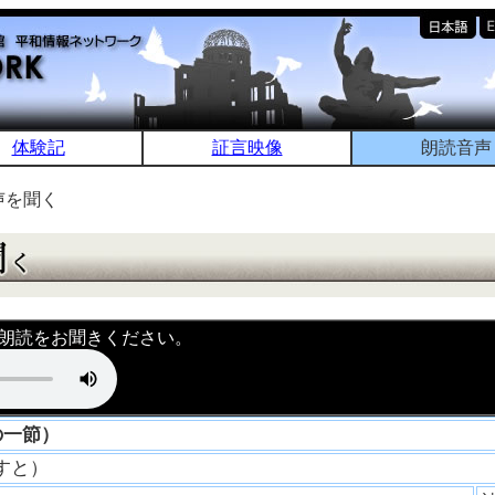
体験記
証言映像
朗読音声
声を聞く
朗読をお聞きください。
の一節）
ますと）