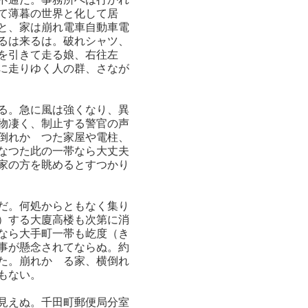
て薄暮の世界と化して居
と、家は崩れ電車自動車電
るは来るは。破れシャツ、
を引きて走る娘、右往左
に走りゆく人の群、さなが
る。急に風は強くなり、異
物凄く、制止する警官の声
倒れかゝつた家屋や電柱、
なつた此の一帯なら大丈夫
家の方を眺めるとすつかり
だ。何処からともなく集り
）する大廈高楼も次第に消
なら大手町一帯も屹度（き
事が懸念されてならぬ。約
た。崩れかゝる家、横倒れ
もない。
見えぬ。千田町郵便局分室