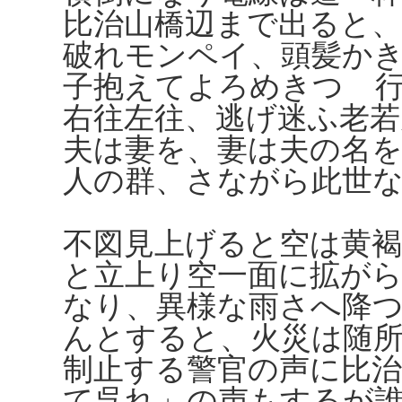
比治山橋辺まで出ると
破れモンペイ、頭髪か
子抱えてよろめきつゝ
右往左往、逃げ迷ふ老若
夫は妻を、妻は夫の名
人の群、さながら此世
不図見上げると空は黄
と立上り空一面に拡が
なり、異様な雨さへ降
んとすると、火災は随
制止する警官の声に比治
て呉れ」の声もするが