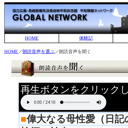
HOME
体験記
HOME
／
朗読音声を選ぶ
／朗読音声を聞く
再生ボタンをクリック
■
偉大なる母性愛（日