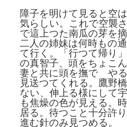
障子を明けて見ると空
気らしい。これで空襲
で這上つた南瓜の芽を
二人の姉妹は何時もの
て行く。「行つて帰り
の真智子、頭をちょこ
妻と共に頭を撫でゝや
見送つてくれる。鷹野橋
ない、伸上る様にして
も焦燥の色が見える。
居る。待つこと十分許
進む針のみ見つめる。