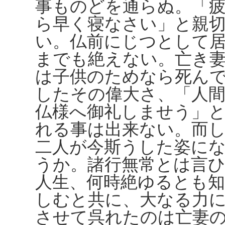
事ものどを通らぬ。「
ら早く寝なさい」と親
い。仏前にじつとして
までも絶えない。亡き
は子供のためなら死ん
したその偉大さ、「人
仏様へ御礼しませう」
れる事は出来ない。而
二人が今斯うした姿に
うか。諸行無常とは言
人生、何時絶ゆるとも
しむと共に、大なる力
させて呉れたのは亡妻