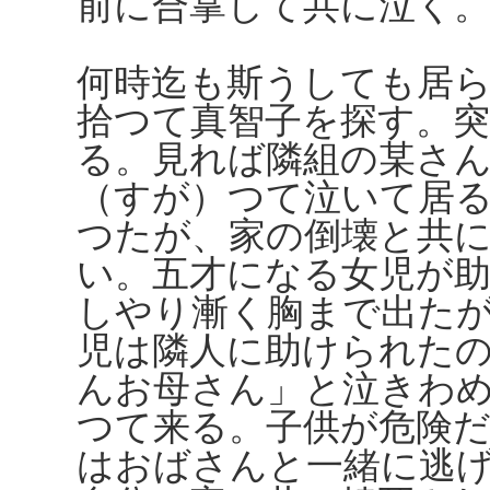
前に合掌して共に泣く
何時迄も斯うしても居
拾つて真智子を探す。突
る。見れば隣組の某さ
（すが）つて泣いて居
つたが、家の倒壊と共
い。五才になる女児が
しやり漸く胸まで出た
児は隣人に助けられた
んお母さん」と泣きわ
つて来る。子供が危険
はおばさんと一緒に逃