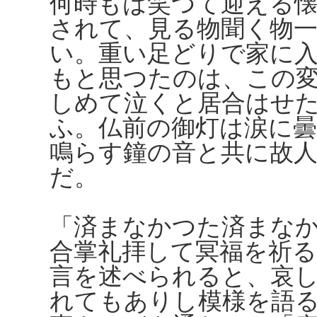
何時もは笑つて迎える
されて、見る物聞く物
い。重い足どりで家に
もと思つたのは、この
しめて泣くと居合はせ
ふ。仏前の御灯は涙に
鳴らす鐘の音と共に故
だ。
「済まなかつた済まな
合掌礼拝して冥福を祈
言を述べられると、哀
れてもありし模様を語