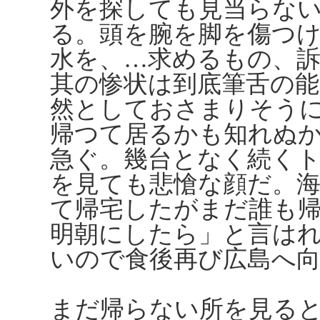
外を探しても見当らな
る。頭を腕を脚を傷つ
水を、…求めるもの、
其の惨状は到底筆舌の
然としておさまりそう
帰つて居るかも知れぬ
急ぐ。幾台となく続く
を見ても悲愴な顔だ。
て帰宅したがまだ誰も
明朝にしたら」と言は
いので食後再び広島へ
まだ帰らない所を見る