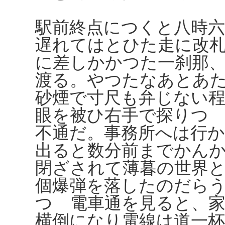
駅前終点につくと八時
遅れてはとひた走に改
に差しかかつた一刹那
渡る。やつたなあとあ
砂煙で寸尺も弁じない
眼を被ひ右手で探りつ
不通だ。事務所へは行
出ると数分前までかん
閉ざされて薄暮の世界
個爆弾を落したのだら
つゝ電車通を見ると、
横倒になり電線は道一