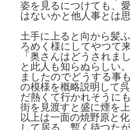
姿を見るにつけても、
はないかと他人事とは
土手に上ると向から髪
ろめく様にしてやつて
「奥さんはどうされま
と此人も知らぬらしい
ましたのでどうする事
の模様を概略説明して
だ熱くて行かれそうに
街を見渡すと盛に煙を
以上は一面の焼野原と
して居る。暫く待つた