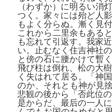
（わずか）に明るい消
つく。家々には殆ど人
もよく分らぬ。漸く見
これから二里余もある
も忘れて引返す。我家
い。止むなく住吉神社
と傍の石に腰かけて暫
飛び柱は倒れ、松の大
く失はれて居る。「神
のか、それとも神が見
悲観の後から「否此位
是からだ、最后の一人に
んでもお国のためだと