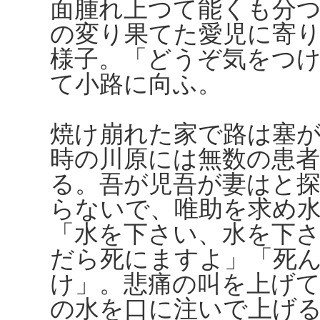
面腫れ上つて能くも分
の変り果てた愛児に寄
様子。「どうぞ気をつ
て小路に向ふ。
焼け崩れた家で路は塞
時の川原には無数の患
る。吾が児吾が妻はと
らないで、唯助を求め
「水を下さい、水を下
だら死にますよ」「死
け」。悲痛の叫を上げ
の水を口に注いで上げ