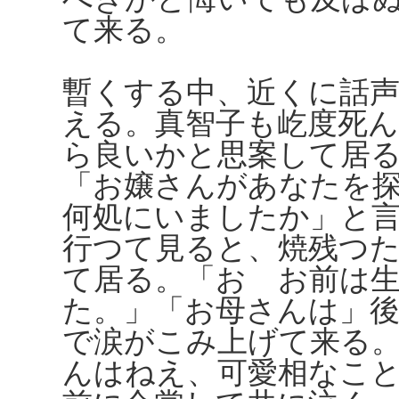
て来る。
暫くする中、近くに話
える。真智子も屹度死
ら良いかと思案して居
「お嬢さんがあなたを
何処にいましたか」と
行つて見ると、焼残つ
て居る。「おゝお前は
た。」「お母さんは」
で涙がこみ上げて来る
んはねえ、可愛相なこ