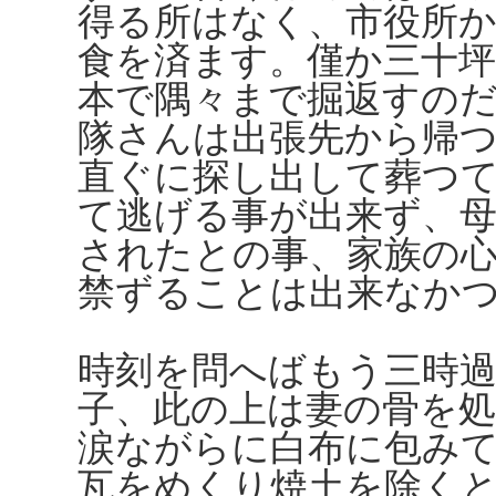
得る所はなく、市役所
食を済ます。僅か三十
本で隅々まで掘返すの
隊さんは出張先から帰
直ぐに探し出して葬つ
て逃げる事が出来ず、
されたとの事、家族の
禁ずることは出来なか
時刻を問へばもう三時
子、此の上は妻の骨を
涙ながらに白布に包み
瓦をめくり焼土を除く