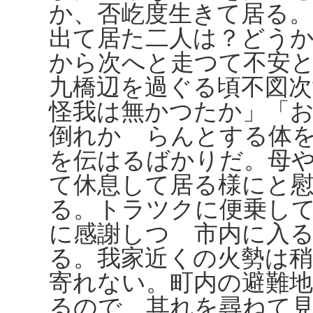
か、否屹度生きて居る
出て居た二人は？どう
から次へと走つて不安
九橋辺を過ぐる頃不図
怪我は無かつたか」「
倒れかゝらんとする体
を伝はるばかりだ。母
て休息して居る様にと
る。トラツクに便乗し
に感謝しつゝ市内に入
る。我家近くの火勢は
寄れない。町内の避難
るので、其れを尋ねて