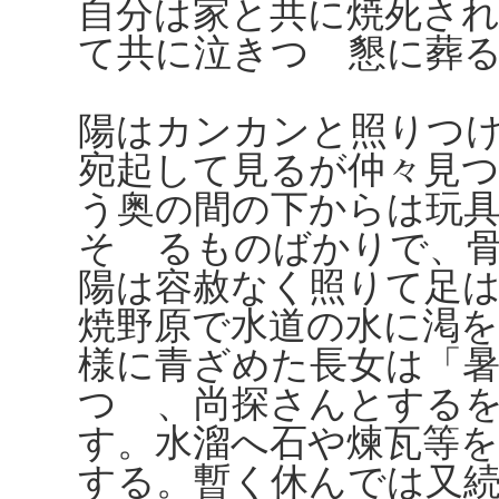
自分は家と共に焼死さ
て共に泣きつゝ懇に葬
陽はカンカンと照りつ
宛起して見るが仲々見
う奥の間の下からは玩
そゝるものばかりで、
陽は容赦なく照りて足
焼野原で水道の水に渇
様に青ざめた長女は「
つゝ、尚探さんとする
す。水溜へ石や煉瓦等
する。暫く休んでは又