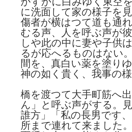
かすかに白みゆく東空
に洗面して家の様子を
傷者が横はつて道も通
むる声、人を呼ぶ声が
しや此の中に妻や子供
るが応へるものはない
間を、真白い薬を塗り
神の如く貴く、我事の
橋を渡つて大手町筋へ
ん」と呼ぶ声がする。
誰方」「私の長男です
所まで連れて来ました