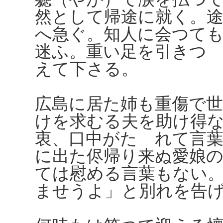
然として帰途に就く。
へ急ぐ。知人に会つて
迷ふ。重い足を引きつ
えて下さる。
広島に居た姉も重傷で
けを求むる夫を助け得
衷、口中がたゞれて言
に出た侭帰り来ぬ愛娘
ては慰める言葉もない
ませうよ」と別れを告