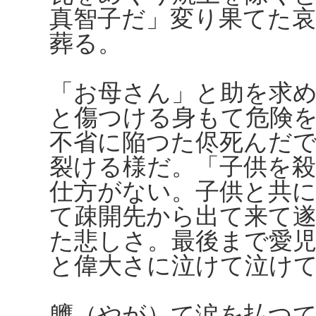
真智子だ」変り果てた
葬る。
「お母さん」と助を求
と傷つける身もて危険
不省に陥つた侭死んだ
裂ける様だ。「子供を
仕方がない。子供と共
て疎開先から出て来て
た悲しさ。最後まで愛
と偉大さに泣けて泣け
軈（やが）て涙を払つ