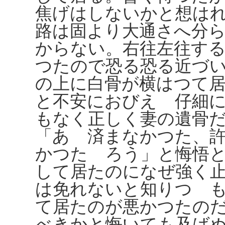
焦げはしないかと想は
路は固より大通さへ分
からない。右往左往す
つたので恐る恐る近づ
の上に白骨が横はつて
と不安におびえゝ仔細
もなく正しく妻の遺骨
「あゝ済まなかつた、
かつたゞろう」と悔悟
して居たのになぜ強く
は免れないと知りつゝ
て居たのが悪かつたの
べきかと悔いても及ば