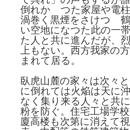
倒れかゝつた家屋や電
渦巻く黒煙をさけつゝ
い空地になつた此の一
た人と共に進んだが、
上もない。西方我家の
まれて居る。
臥虎山麓の家々は次々
に倒れては火焔は天に
なく集り来る人々と共
粉を防ぐ。住宅工場学
廈高楼も次第に消えて視