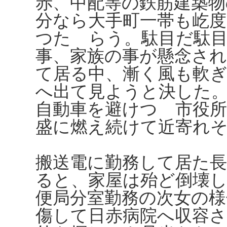
赤、中配等の鉄筋建築物
分なら大手町一帯も屹
つたゞらう。駄目だ駄
事、家族の事が懸念さ
て居る中、漸く風も軟
へ出て見ようと決した
自動車を避けつゝ市役
盛に燃え続けて近寄れ
搬送電に勤務して居た
ると、家屋は殆ど倒壊
便局分室勤務の次女の
傷して日赤病院へ収容