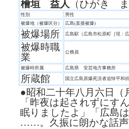
檜垣 益人
（ひがき 
性別
男性
被爆地（被爆区分）
広島(直接被爆)
被爆場所
広島駅（広島市松原町［現：
被爆時職
公務員
業
被爆時所属
広島県 安芸地方事務所
所蔵館
国立広島原爆死没者追悼平和
●昭和二十年八月六日（
「昨夜は起されずにす
眠りましたよ」「広島
……。久振に朗かな話