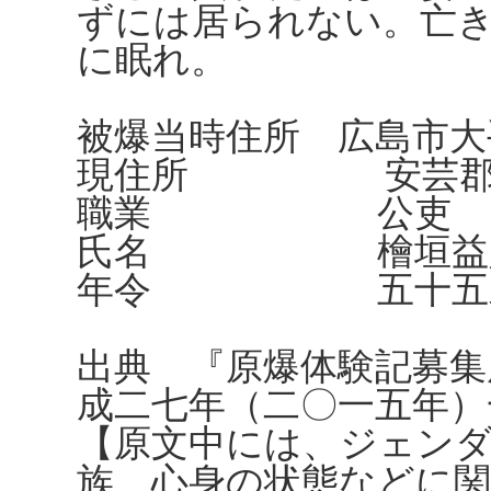
ずには居られない。亡
に眠れ。
被爆当時住所 広島市大
現住所 安芸郡奥
職業 公吏
氏名 檜垣益
年令 五十五
出典 『原爆体験記募集
成二七年（二〇一五年）
【原文中には、ジェンダ
族、心身の状態などに