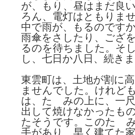
が、もり、昼はまだ良
ろん、電灯はともりま
中で雨が、もるのです
雨傘をさしたり、ござ
るのを待ちました。そ
し、七日か八日、続き
東雲町は、土地が割に
ませんでした。けれど
は、たゝみの上に、一
出して焼けなかったも
たそうです。このたゝ
手があり、早く建てた