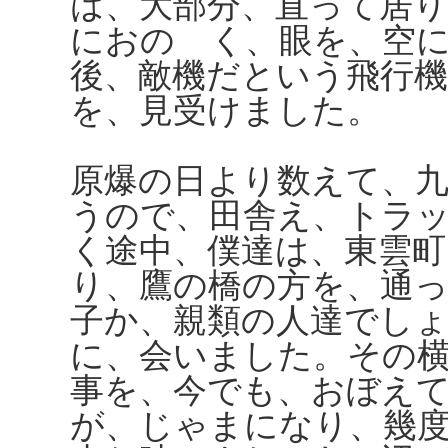
は、大部分、直って居
におのゝく、眼を、空
後、敵機だという飛行
を、見受けました。
原爆の日より数えて、
うので、田舎え、トラ
く途中、僕達は、東雲
り、鷹の橋の方を、通
子か、親類の人達でし
に、会いました。その
事を、今でも、おぼえ
が、じゃまになり、幾