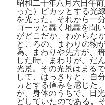
昭和二十年八月六日午前
った）ピカッとする光
を光った。それから一
ゴーッと轟く地轟を聞
がどこだか、わからな
ところの、まわりの物
為、まわりや先方が、
した時、まわりが、だ
光景。その光景はまる
して、はっきりと、自
カとする痛みを感じた
が、身体のうちで、日
どしていたのである。