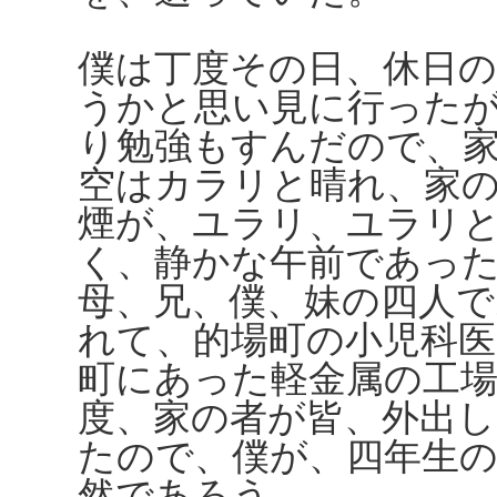
僕は丁度その日、休日
うかと思い見に行った
り勉強もすんだので、
空はカラリと晴れ、家
煙が、ユラリ、ユラリ
く、静かな午前であっ
母、兄、僕、妹の四人
れて、的場町の小児科
町にあった軽金属の工
度、家の者が皆、外出
たので、僕が、四年生
然であろう。……