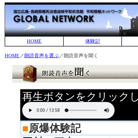
HOME
体験記
HOME
／
朗読音声を選ぶ
／朗読音声を聞く
再生ボタンをクリック
■
原爆体験記