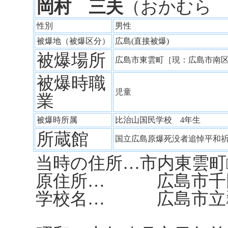
岡村 三夫
（おかむら
性別
男性
被爆地（被爆区分）
広島(直接被爆)
被爆場所
広島市東雲町［現：広島市南
被爆時職
児童
業
被爆時所属
比治山国民学校 4年生
所蔵館
国立広島原爆死没者追悼平和
当時の住所…市内東雲町□
原住所… 広島市千田二
学校名… 広島市立