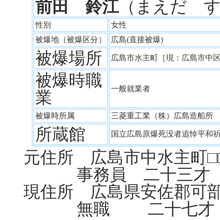
前田 鈴江
（まえだ 
性別
女性
被爆地（被爆区分）
広島(直接被爆)
被爆場所
広島市水主町［現：広島市中
被爆時職
一般就業者
業
被爆時所属
三菱重工業（株）広島造船
所蔵館
国立広島原爆死没者追悼平和
元住所 広島市中水主町□
事務員 二十三才 
現住所 広島県安佐郡可部
無職 二十七才 