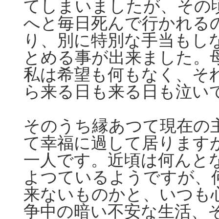
てしまいましたが、その
へと毎日死んで行かれる
り、別に特別な手当もし
とめる事が出来ました。
私は希望も何もなく、そ
ら来る日も来る日も泣い
そのうち縁あつて現在の
て幸福に過して居ります
一人です。近頃は何んと
よつているようですが、
来ないものかと、いつも
争中の暗い不安な生活、