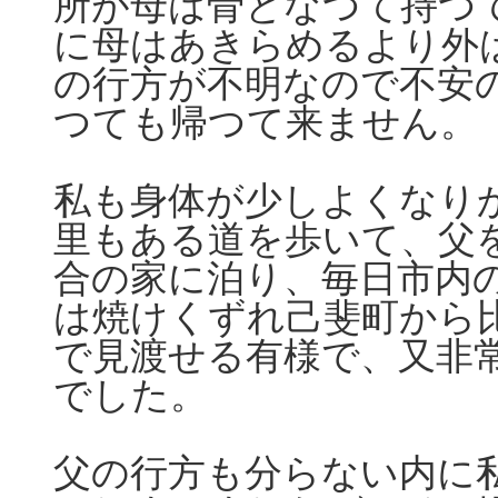
所が母は骨となつて持つ
に母はあきらめるより外
の行方が不明なので不安
つても帰つて来ません。
私も身体が少しよくなり
里もある道を歩いて、父
合の家に泊り、毎日市内
は焼けくずれ己斐町から
で見渡せる有様で、又非
でした。
父の行方も分らない内に