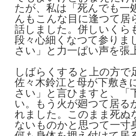
たが、私は「死んでも一
んもこんな目に逢つて居
話しました。併しいくら
段々心細くなつて参りま
さい」と力一ぱい声を張
しばらくすると上の方で
佐々木鈴江と母が下敷き
さい」と言ひますと、「
い。もう火が廻つて居る
れました。このまま死ぬ
ないものかと思つて一寸
何も身体を押え付けて居