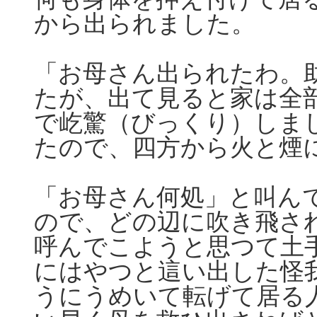
から出られました。
「お母さん出られたわ。
たが、出て見ると家は全
で屹驚（びっくり）しま
たので、四方から火と煙
「お母さん何処」と叫ん
ので、どの辺に吹き飛さ
呼んでこようと思つて土
にはやつと這い出した怪
うにうめいて転げて居る