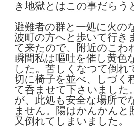
き地獄とはこの事だらう
避難者の群と一処に火の
波町の方へと歩いて行き
て来たので、附近のこわ
瞬間私は嘔吐を催し黄色
した。苦しくなつて倒れ
切に椅子を並べ、しづく
て呑ませて下さいました
が、此処も安全な場所で
ません。陽はかんかんと
又倒れてしまいました。