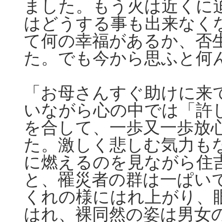
ました。もう火は近くに
はどうする事も出来なく
て何の幸福があるか、否
た。でも今から思ふと何
「お母さんすぐ助けに来
いながら心の中では「許
を合して、一歩又一歩放
た。激しく悲しむ気力も
に燃えるのを見ながら住
と、罹災者の群は一ぱい
くれの様にはれ上がり、
はれ、裸同然の姿は男女