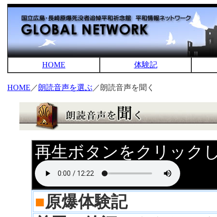
HOME
体験記
HOME
／
朗読音声を選ぶ
／朗読音声を聞く
再生ボタンをクリック
■
原爆体験記