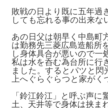
敗戦の日より既に五年過
しても忘れる事の出来な
あの日父は朝早く中島町
は勤務先三菱広島造船所
し身体具合が悪いので一
私は水を呑む為台所に行
ました。するとパツと閃
上へぐらぐらつと家がく
「鈴江鈴江」と呼ぶ声に
土、天井等で身体は挟ま