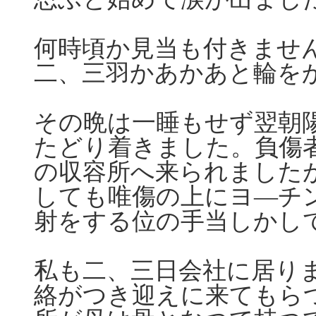
何時頃か見当も付きませ
二、三羽かあかあと輪を
その晩は一睡もせず翌朝
たどり着きました。負傷
の収容所へ来られました
しても唯傷の上にヨ―チ
射をする位の手当しかし
私も二、三日会社に居り
絡がつき迎えに来てもら