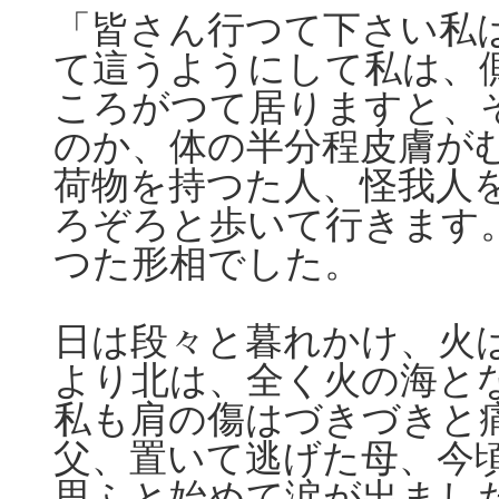
「皆さん行つて下さい私
て這うようにして私は、
ころがつて居りますと、
のか、体の半分程皮膚が
荷物を持つた人、怪我人
ろぞろと歩いて行きます
つた形相でした。
日は段々と暮れかけ、火
より北は、全く火の海と
私も肩の傷はづきづきと
父、置いて逃げた母、今
思ふと始めて涙が出まし