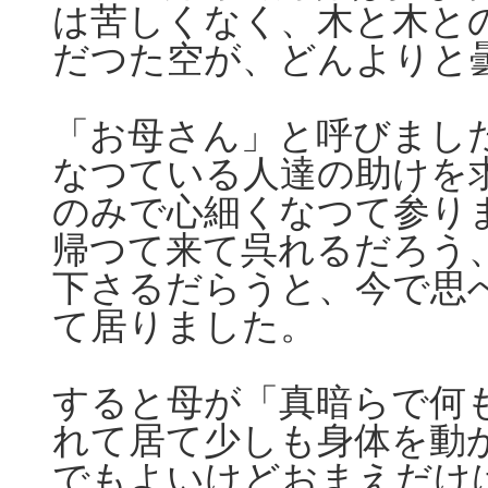
は苦しくなく、木と木と
だつた空が、どんよりと
「お母さん」と呼びまし
なつている人達の助けを
のみで心細くなつて参り
帰つて来て呉れるだろう
下さるだらうと、今で思
て居りました。
すると母が「真暗らで何
れて居て少しも身体を動
でもよいけどおまえだけ