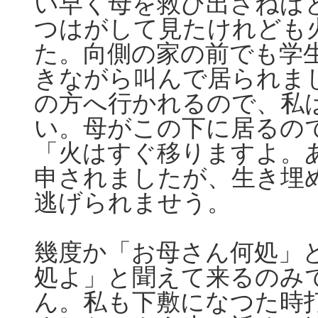
い早く母を救ひ出さねば
つはがして見たけれども
た。向側の家の前でも学
きながら叫んで居られま
の方へ行かれるので、私
い。母がこの下に居るの
「火はすぐ移りますよ。
申されましたが、生き埋
逃げられませう。
幾度か「お母さん何処」
処よ」と聞えて来るのみ
ん。私も下敷になつた時