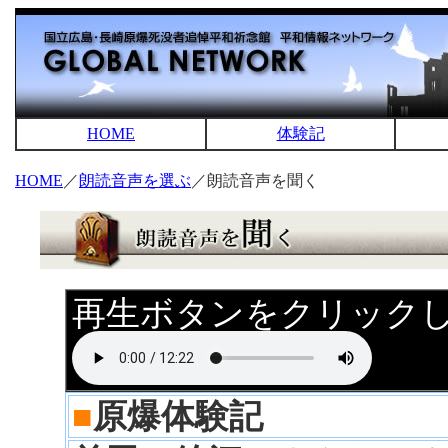
HOME
体験記
HOME
／
朗読音声を選ぶ
／朗読音声を聞く
再生ボタンをクリック
■
原爆体験記