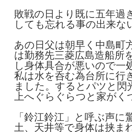
敗戦の日より既に五年過
しても忘れる事の出来な
あの日父は朝早く中島町
は勤務先三菱広島造船所
し身体具合が悪いので一
私は水を呑む為台所に行
ました。するとパツと閃
上へぐらぐらつと家がく
「鈴江鈴江」と呼ぶ声に
土、天井等で身体は挟ま