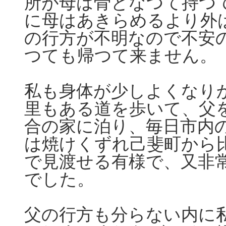
所が母は骨となつて持つ
に母はあきらめるより外
の行方が不明なので不安
つても帰つて来ません。
私も身体が少しよくなり
里もある道を歩いて、父
合の家に泊り、毎日市内
は焼けくずれ己斐町から
で見渡せる有様で、又非
でした。
父の行方も分らない内に