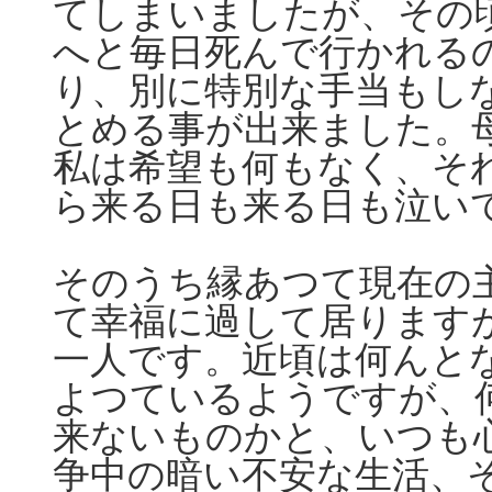
てしまいましたが、その
へと毎日死んで行かれる
り、別に特別な手当もし
とめる事が出来ました。
私は希望も何もなく、そ
ら来る日も来る日も泣い
そのうち縁あつて現在の
て幸福に過して居ります
一人です。近頃は何んと
よつているようですが、
来ないものかと、いつも
争中の暗い不安な生活、