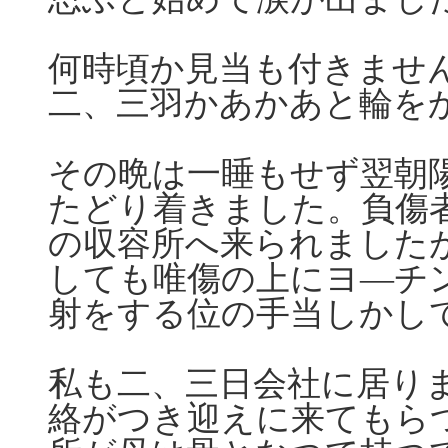
何時頃か見当も付きませ
二、三羽かあかあと輪を
その晩は一睡もせず翌朝
たどり着きました。負傷
の収容所へ来られました
しても唯傷の上にヨ―チ
射をする位の手当しかし
私も二、三日会社に居り
絡がつき迎えに来てもら