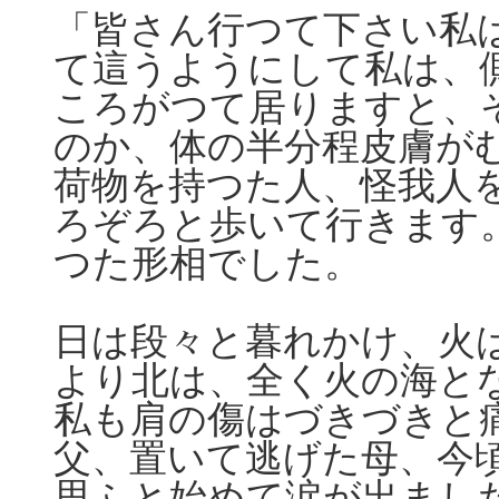
「皆さん行つて下さい私
て這うようにして私は、
ころがつて居りますと、
のか、体の半分程皮膚が
荷物を持つた人、怪我人
ろぞろと歩いて行きます
つた形相でした。
日は段々と暮れかけ、火
より北は、全く火の海と
私も肩の傷はづきづきと
父、置いて逃げた母、今
思ふと始めて涙が出まし