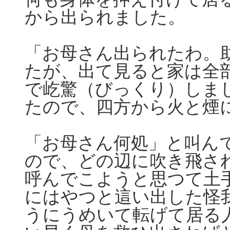
から出られました。
「お母さん出られたわ。
たが、出て見ると家は全
で屹驚（びっくり）しま
たので、四方から火と煙
「お母さん何処」と叫ん
ので、どの辺に吹き飛さ
呼んでこようと思つて土
にはやつと這い出した怪
うにうめいて転げて居る