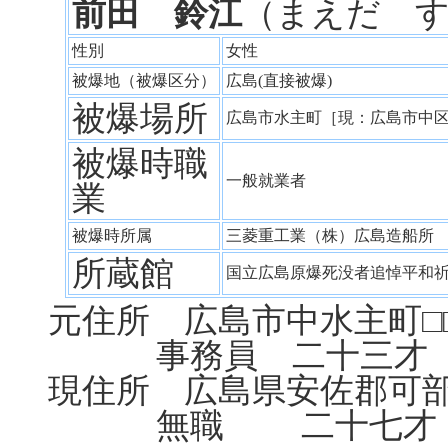
前田 鈴江
（まえだ 
性別
女性
被爆地（被爆区分）
広島(直接被爆)
被爆場所
広島市水主町［現：広島市中
被爆時職
一般就業者
業
被爆時所属
三菱重工業（株）広島造船
所蔵館
国立広島原爆死没者追悼平和
元住所 広島市中水主町□
事務員 二十三才 
現住所 広島県安佐郡可部
無職 二十七才 