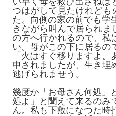
い早く母を救ひ出さねば
つはがして見たけれども
た。向側の家の前でも学
きながら叫んで居られま
の方へ行かれるので、私
い。母がこの下に居るの
「火はすぐ移りますよ。
申されましたが、生き埋
逃げられませう。
幾度か「お母さん何処」
処よ」と聞えて来るのみ
ん。私も下敷になつた時