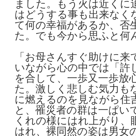
ました。もう火は近くに
はどうする事も出来なく
て何の幸福があるか、否
た。でも今から思ふと何
「お母さんすぐ助けに来
いながら心の中では「許
を合して、一歩又一歩放
た。激しく悲しむ気力も
に燃えるのを見ながら住
と、罹災者の群は一ぱい
くれの様にはれ上がり、
はれ、裸同然の姿は男女