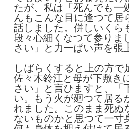
たが、私は「死んでも一
んもこんな目に逢つて居
話しました。併しいくら
段々心細くなつて参りま
さい」と力一ぱい声を張
しばらくすると上の方で
佐々木鈴江と母が下敷き
さい」と言ひますと、「
い。もう火が廻つて居る
れました。このまま死ぬ
ないものかと思つて一寸
何も身体を押え付けて居