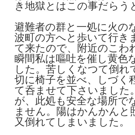
き地獄とはこの事だらう
避難者の群と一処に火の
波町の方へと歩いて行き
て来たので、附近のこわ
瞬間私は嘔吐を催し黄色
した。苦しくなつて倒れ
切に椅子を並べ、しづく
て呑ませて下さいました
が、此処も安全な場所で
ません。陽はかんかんと
又倒れてしまいました。