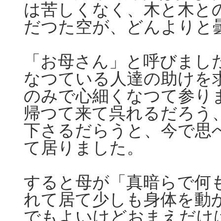
は苦しくなく、木と木と
だつた空が、どんよりと
「お母さん」と呼びまし
なつている人達の助けを
のみで心細くなつて参り
帰つて来て呉れるだろう
下さるだらうと、今で思
て居りました。
すると母が「真暗らで何
れて居て少しも身体を動
でもよいけどおまえだけ