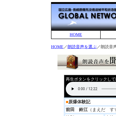
HOME
HOME
／
朗読音声を選ぶ
／朗読音
再生ボタンをクリックして
■
原爆体験記
前田 鈴江
（まえだ 