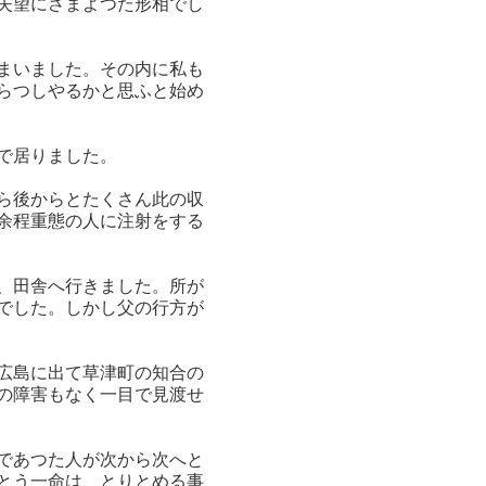
失望にさまよつた形相でし
まいました。その内に私も
らつしやるかと思ふと始め
で居りました。
ら後からとたくさん此の収
余程重態の人に注射をする
、田舎へ行きました。所が
でした。しかし父の行方が
広島に出て草津町の知合の
の障害もなく一目で見渡せ
であつた人が次から次へと
とう一命は、とりとめる事