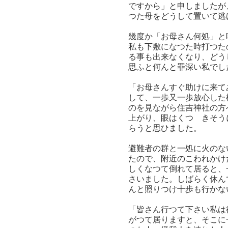
ですから」と申しましたが
つた母をどうして置いて逃
幾度か「お母さん何処」と
私も下敷になつた時打つた
る事も出来なくなり、どう
思ふと何んと罪深い私でし
「お母さんすぐ助けに来て
して、一歩又一歩放心した
のを見ながら住吉神社の方
上がり、眼はくつゝきそう
らうと思ひました。
避難者の群と一処に火のな
たので、附近のこわれかけ
しくなつて倒れて居ると、
さいました。しばらく休ん
んと照りつけ十歩も行かな
「皆さん行つて下さい私は
がつて居りますと、そこに