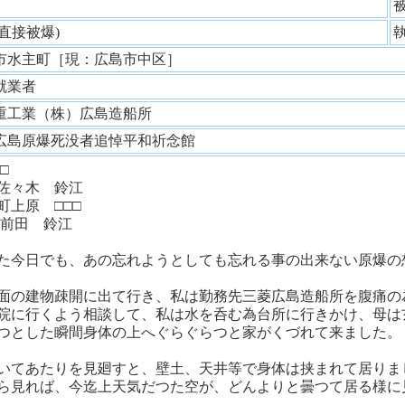
性
(直接被爆)
市水主町［現：広島市中区］
就業者
重工業（株）広島造船所
広島原爆死没者追悼平和祈念館
□
々木 鈴江
上原 □□□
田 鈴江
た今日でも、あの忘れようとしても忘れる事の出来ない原爆の
面の建物疎開に出て行き、私は勤務先三菱広島造船所を腹痛の
院に行くよう相談して、私は水を呑む為台所に行きかけ、母は
つとした瞬間身体の上へぐらぐらつと家がくづれて来ました。
いてあたりを見廻すと、壁土、天井等で身体は挟まれて居りま
ら見れば、今迄上天気だつた空が、どんよりと曇つて居る様に