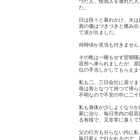
つた人、怪我人を連れた人
た。
日は段々と暮れかけ、火は
肩の傷はづきづきと痛み出
て涙が出ました。
何時頃か見当も付きません
その晩は一睡もせず翌朝陽
容所へ来られましたが、原
位の手当しかしてもらえま
私も二、三日会社に居りま
母は骨となつて持つて帰ら
不明なので不安の中に二十
私も身体が少しよくなりか
家に泊り、毎日市内の収容
る有様で、又非常に臭くて
父の行方も分らない内に私
毎日死んで行かれるので、