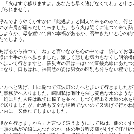
、「火はすぐ移りますよ。あなたも早く逃げなくてわ」と申さ
げられませう。
呼んでようやくかすかに「此処よ」と聞えて来るのみで、何と
のか左肩が痛みだして来ました。もう火は近くに迫つて来て熱
しようか、母を置いて何の幸福があるか、否生きたいと心の内
たでしよう。
あげるから待つてゝね」と言いながら心の中では「許してお母
様に土手の方へ歩きました。激しく悲しむ気力もなくし明治橋
へ歩いて行きますと、罹災者の群は一ぱいで直接光線にあたつ
になり、口もはれ、裸同然の姿は男女の区別も分らない程でし
い方へと逃げ、川に副つて江波町の方へと歩いて行きましたが
た事務所へ入りました。瞬間私は嘔吐を催し黄色な水のような
一処に居た人達は親切に椅子を並べ、しづく程出る水道の水を
で居りましたが、此処も安全な場所でないので又逃げて行かね
い内に、又倒れてしまいました。
後から行きますから」と言つて這うようにして私は、側のくず
一頭の馬が光線にあつたのか、体の半分程皮膚がむげて狂ひ廻