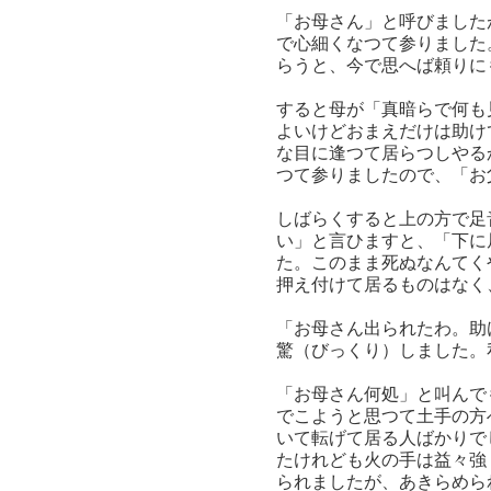
「お母さん」と呼びました
で心細くなつて参りました
らうと、今で思へば頼りに
すると母が「真暗らで何も
よいけどおまえだけは助け
な目に逢つて居らつしやる
つて参りましたので、「お
しばらくすると上の方で足
い」と言ひますと、「下に
た。このまま死ぬなんてく
押え付けて居るものはなく
「お母さん出られたわ。助
驚（びっくり）しました。
「お母さん何処」と叫んで
でこようと思つて土手の方
いて転げて居る人ばかりで
たけれども火の手は益々強
られましたが、あきらめら