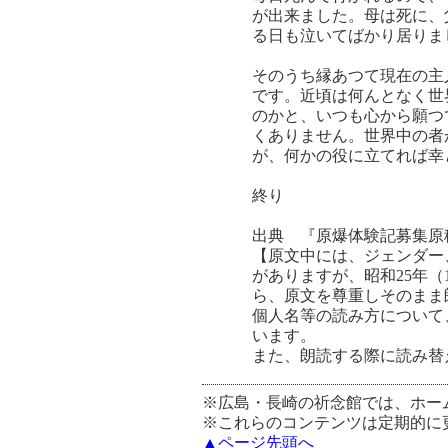
が出来ました。母は死に、
る日も泣いてばかり居りま
そのうち縁あつて現在の主
です。近頃は何んとなく世
のかと、いつも心から願つ
くありません。世界中の者
が、何かの役に立てれば幸
終り
出典 『原爆体験記募集原
【原文中には、ジェンダー
がありますが、昭和25年
ら、原文を尊重しそのまま
個人名等の読み方について
います。
また、朗読する際に読み替
※広島・長崎の祈念館では、ホー
※これらのコンテンツは定期的に
▲ページ先頭へ