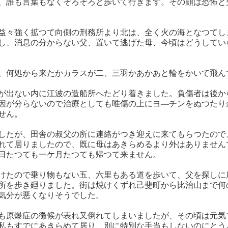
、誰も言葉もなくぞろぞろと歩いて行きます。その顔は恐怖と
益々強く拡つて向側の刑務所より北は、全く火の海となつてし
し、消息の分からない父、置いて逃げた母、今頃はどうしてい
、何処から来たかカラスが二、三羽かあかあと輪をかいて飛ん
が出ない内に江波の造船所へたどり着きました。負傷者は後か
因が分らないので治療としても唯傷の上にヨ―チンをぬつたり
せん。
したが、田舎の叔父の所に連絡がつき迎えに来てもらつたので
れて居りましたので、既に母はあきらめるより外はありません
日たつても一ケ月たつても帰つて来ません。
けたので乗り物もない五、六里もある道を歩いて、父を探しに
所を歩き廻りました。街は焼けくずれ己斐町から比治山まで何
気分が悪くなりそうでした。
も原爆症の徴候が表れ又倒れてしまいましたが、その頃は元気
私もすでにあきらめて居り、別に特別な手当もしないのにとう