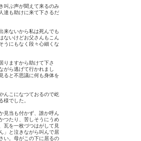
き叫ぶ声が聞えて来るのみ
人達も助けに来て下さるだ
出来ないから私は死んでも
はないけどお父さんもこん
そうにもなく段々心細くな
居りますから助けて下さ
ながら逃げて行かれまし
見ると不思議に何も身体を
やんこになつておるので屹
る様でした。
か見当も付かず、誰か呼ん
かつたり、苦しそうにうめ
、瓦を一枚づつはがして見
ん」と泣きながら叫んで居
さい。母がこの下に居るの