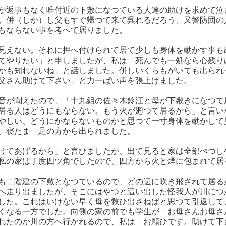
が返事もなく唯付近の下敷になつている人達の助けを求めて泣
。併（しか）し父もすぐ帰つて来て呉れるだろう、又警防団の
もならない事を考へて居りました。
見えない。それに押へ付けられて居て少しも身体を動かす事も
てやりたい」と申しましたが、私は「死んでも一処なら心残り
かも知れないね」と話しました。併しいくらもがいても出られ
父さん助けて下さい」と力一ぱい声を張上げました。
音が聞えたので、「十九組の佐々木鈴江と母が下敷きになつて
居る人はどうにもならない。もう火が廻つて居るから」と言い
やしい、どうにかならないものかと思つて一寸身体を動かして
、寝たまゝ足の方から出られました。
けてあげるから」と言ひましたが、出て見ると家は全部ぺつし
私の家は丁度四ツ角でしたので、四方から火と煙に包まれて居
も二階建の下敷となつているので、どの辺に吹き飛されて居る
へ走り出ましたが、そこにはやつと這い出した怪我人が川につ
した。これはいけない早く母を救ひ出さねばと思つて引返して
くなる一方でした。向側の家の前でも学生が「お母さんお母さ
れたのか川の方へ行かれるので、私は「お願ひです。助けて下