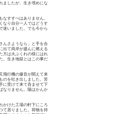
れましたが、生き埋めにな
もなすすべはありません。
くなり自分一人ではどうす
で迷いました。でも今から
さんさようなら」と手を合
に出て両岸が盛んに燃える
た方は火ぶくれの様にはれ
た。生き地獄とはこの事だ
又飛行機の爆音が聞えて来
ものを吐き出しました。苦
手に受けて来て呑ませて下
ばなりません。陽はかんか
れかけた工場の軒下にころ
つて居りました。荷物を持