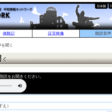
体験記
証言映像
朗読音声
声を聞く
朗読をお聞きください。
すずえ）