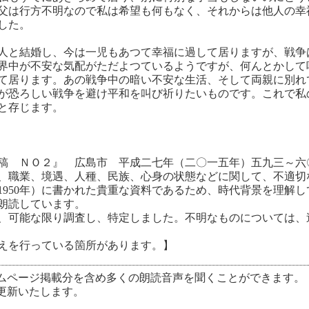
父は行方不明なので私は希望も何もなく、それからは他人の幸
した。
人と結婚し、今は一児もあつて幸福に過して居りますが、戦争
界中が不安な気配がただよつているようですが、何んとかして
て居ります。あの戦争中の暗い不安な生活、そして両親に別れ
が恐ろしい戦争を避け平和を叫び祈りたいものです。これで私
と存じます。
稿 ＮＯ２』 広島市 平成二七年（二〇一五年）五九三～六
、職業、境遇、人種、民族、心身の状態などに関して、不適切
（1950年）に書かれた貴重な資料であるため、時代背景を理解
朗読しています。
、可能な限り調査し、特定しました。不明なものについては、
えを行っている箇所があります。】
ムページ掲載分を含め多くの朗読音声を聞くことができます。
更新いたします。