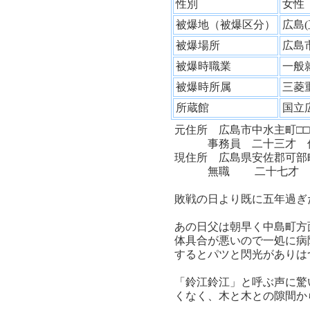
性別
女
被爆地（被爆区分）
広島
被爆場所
広島
被爆時職業
一般
被爆時所属
三菱
所蔵館
国立
元住所 広島市中水主町□□
事務員 二十三才 佐
現住所 広島県安佐郡可部町
無職 二十七才 前
敗戦の日より既に五年過ぎ
あの日父は朝早く中島町方
体具合が悪いので一処に病
するとパツと閃光がありは
「鈴江鈴江」と呼ぶ声に驚
くなく、木と木との隙間か