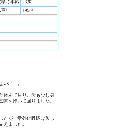
被爆時年齢
23歳
執筆年
1950年
想い出―。
為休んで居り、母も少し身
玄関を掃いて居りました。
したが、意外に呼吸は苦し
見えました。