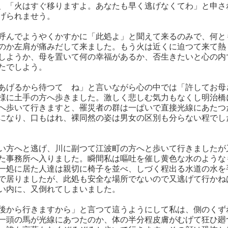
、「火はすぐ移りますよ。あなたも早く逃げなくてわ」と申さ
げられませう。
呼んでようやくかすかに「此処よ」と聞えて来るのみで、何と
のか左肩が痛みだして来ました。もう火は近くに迫つて来て熱
しようか、母を置いて何の幸福があるか、否生きたいと心の内
たでしよう。
あげるから待つてゝね」と言いながら心の中では「許してお母
様に土手の方へ歩きました。激しく悲しむ気力もなくし明治橋
へ歩いて行きますと、罹災者の群は一ぱいで直接光線にあたつ
になり、口もはれ、裸同然の姿は男女の区別も分らない程でし
い方へと逃げ、川に副つて江波町の方へと歩いて行きましたが
た事務所へ入りました。瞬間私は嘔吐を催し黄色な水のような
一処に居た人達は親切に椅子を並べ、しづく程出る水道の水を
で居りましたが、此処も安全な場所でないので又逃げて行かね
い内に、又倒れてしまいました。
後から行きますから」と言つて這うようにして私は、側のくず
一頭の馬が光線にあつたのか、体の半分程皮膚がむげて狂ひ廻