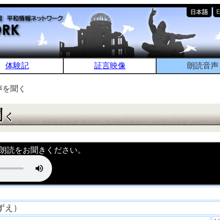
体験記
証言映像
朗読音声
声を聞く
朗読をお聞きください。
すずえ）