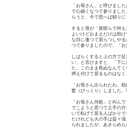
「お母さん」と呼びました
で心細くなつて参りました
らうと、今で思へば頼りに
すると母が「真暗らで何も
よいけどおまえだけは助け
な目に逢つて居らつしやる
つて参りましたので、「お
しばらくすると上の方で足
い」と言ひますと、「下に
た。このまま死ぬなんてく
押え付けて居るものはなく
「お母さん出られたわ。助
驚（びっくり）しました。
「お母さん何処」と叫んで
でこようと思つて土手の方
いて転げて居る人ばかりで
たけれども火の手は益々強
られましたが、あきらめら