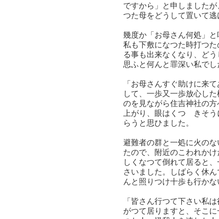
ですから」と申しましたが
つた母をどうして置いて逃
幾度か「お母さん何処」と
私も下敷になつた時打つた
る事も出来なくなり、どう
思ふと何んと罪深い私でし
「お母さんすぐ助けに来て
して、一歩又一歩放心した
のを見ながら住吉神社の方
上がり、眼はくつゝきそう
らうと思ひました。
避難者の群と一処に火のな
たので、附近のこわれかけ
しくなつて倒れて居ると、
さいました。しばらく休ん
んと照りつけ十歩も行かな
「皆さん行つて下さい私は
がつて居りますと、そこに