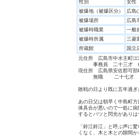
性別
女
被爆地（被爆区分）
広島
被爆場所
広島
被爆時職業
一般
被爆時所属
三菱
所蔵館
国立
元住所 広島市中水主町□□
事務員 二十三才 佐
現住所 広島県安佐郡可部町
無職 二十七才 前
敗戦の日より既に五年過ぎ
あの日父は朝早く中島町方
体具合が悪いので一処に病
するとパツと閃光がありは
「鈴江鈴江」と呼ぶ声に驚
くなく、木と木との隙間か