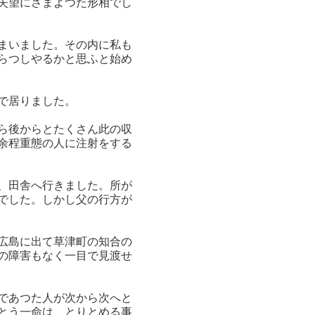
失望にさまよつた形相でし
まいました。その内に私も
らつしやるかと思ふと始め
で居りました。
ら後からとたくさん此の収
余程重態の人に注射をする
、田舎へ行きました。所が
でした。しかし父の行方が
広島に出て草津町の知合の
の障害もなく一目で見渡せ
であつた人が次から次へと
とう一命は、とりとめる事