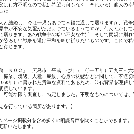
父は行方不明なので私は希望も何もなく、それからは他人の幸
した。
人と結婚し、今は一児もあつて幸福に過して居りますが、戦争
界中が不安な気配がただよつているようですが、何んとかして
て居ります。あの戦争中の暗い不安な生活、そして両親に別れ
が恐ろしい戦争を避け平和を叫び祈りたいものです。これで私
と存じます。
稿 ＮＯ２』 広島市 平成二七年（二〇一五年）五九三～六
、職業、境遇、人種、民族、心身の状態などに関して、不適切
（1950年）に書かれた貴重な資料であるため、時代背景を理解
朗読しています。
、可能な限り調査し、特定しました。不明なものについては、
えを行っている箇所があります。】
ムページ掲載分を含め多くの朗読音声を聞くことができます。
更新いたします。