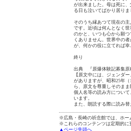
が出来ました。母は死に、
る日も泣いてばかり居りま
そのうち縁あつて現在の主
です。近頃は何んとなく世
のかと、いつも心から願つ
くありません。世界中の者
が、何かの役に立てれば幸
終り
出典 『原爆体験記募集原
【原文中には、ジェンダー
がありますが、昭和25年
ら、原文を尊重しそのまま
個人名等の読み方について
います。
また、朗読する際に読み替
※広島・長崎の祈念館では、ホー
※これらのコンテンツは定期的に
▲ページ先頭へ