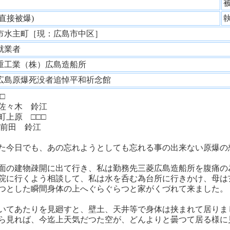
性
(直接被爆)
市水主町［現：広島市中区］
就業者
重工業（株）広島造船所
広島原爆死没者追悼平和祈念館
□
々木 鈴江
上原 □□□
田 鈴江
た今日でも、あの忘れようとしても忘れる事の出来ない原爆の
面の建物疎開に出て行き、私は勤務先三菱広島造船所を腹痛の
院に行くよう相談して、私は水を呑む為台所に行きかけ、母は
つとした瞬間身体の上へぐらぐらつと家がくづれて来ました。
いてあたりを見廻すと、壁土、天井等で身体は挟まれて居りま
ら見れば、今迄上天気だつた空が、どんよりと曇つて居る様に