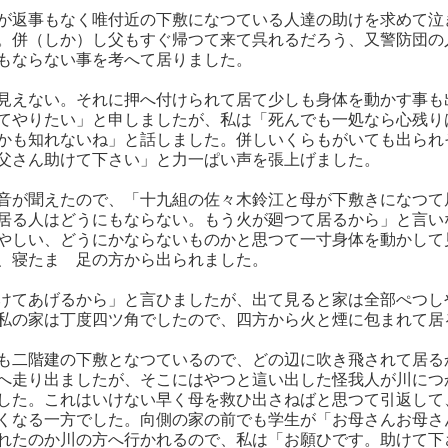
が返事もなく唯付近の下敷になつている人達の助けを求めて泣
。併（しか）し父もすぐ帰つて来て呉れるだろう、又警防団の
もならない事を考へて居りました。
見えない。それに押へ付けられて居て少しも身体を動かす事も
てやりたい」と申しましたが、私は「死んでも一処なら心残り
かも知れないね」と話しました。併しいくらもがいても出られ
父さん助けて下さい」と力一ぱい声を張上げました。
音が聞えたので、「十九組の佐々木鈴江と母が下敷きになつて
居る人はどうにもならない。もう火が廻つて居るから」と言い
やしい、どうにかならないものかと思つて一寸身体を動かして
、寝たまゝ足の方から出られました。
けてあげるから」と言ひましたが、出て見ると家は全部ぺつし
私の家は丁度四ツ角でしたので、四方から火と煙に包まれて居
も二階建の下敷となつているので、どの辺に吹き飛されて居る
へ走り出ましたが、そこにはやつと這い出した怪我人が川につ
した。これはいけない早く母を救ひ出さねばと思つて引返して
くなる一方でした。向側の家の前でも学生が「お母さんお母さ
れたのか川の方へ行かれるので、私は「お願ひです。助けて下