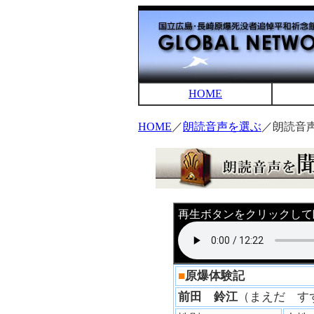
HOME
HOME
／
朗読音声を選ぶ
／朗読音
再生ボタンをクリックして
■
原爆体験記
前田 鈴江
（まえだ 