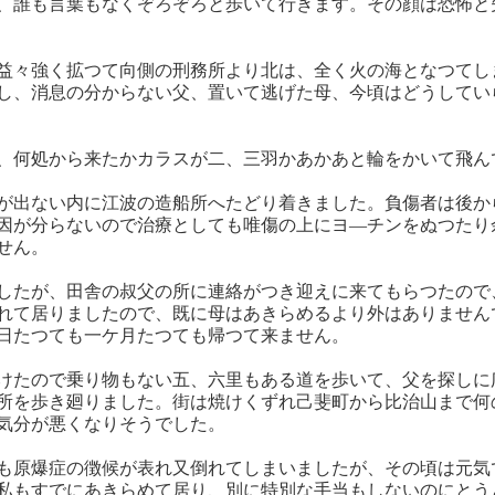
、誰も言葉もなくぞろぞろと歩いて行きます。その顔は恐怖と
益々強く拡つて向側の刑務所より北は、全く火の海となつてし
し、消息の分からない父、置いて逃げた母、今頃はどうしてい
、何処から来たかカラスが二、三羽かあかあと輪をかいて飛ん
が出ない内に江波の造船所へたどり着きました。負傷者は後か
因が分らないので治療としても唯傷の上にヨ―チンをぬつたり
せん。
したが、田舎の叔父の所に連絡がつき迎えに来てもらつたので
れて居りましたので、既に母はあきらめるより外はありません
日たつても一ケ月たつても帰つて来ません。
けたので乗り物もない五、六里もある道を歩いて、父を探しに
所を歩き廻りました。街は焼けくずれ己斐町から比治山まで何
気分が悪くなりそうでした。
も原爆症の徴候が表れ又倒れてしまいましたが、その頃は元気
私もすでにあきらめて居り、別に特別な手当もしないのにとう