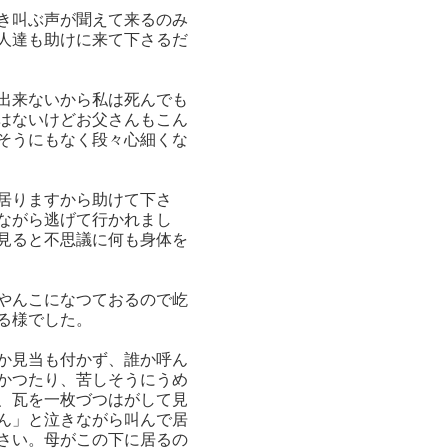
き叫ぶ声が聞えて来るのみ
人達も助けに来て下さるだ
出来ないから私は死んでも
はないけどお父さんもこん
そうにもなく段々心細くな
居りますから助けて下さ
ながら逃げて行かれまし
見ると不思議に何も身体を
やんこになつておるので屹
る様でした。
か見当も付かず、誰か呼ん
かつたり、苦しそうにうめ
、瓦を一枚づつはがして見
ん」と泣きながら叫んで居
さい。母がこの下に居るの