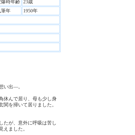
被爆時年齢
23歳
執筆年
1950年
想い出―。
為休んで居り、母も少し身
玄関を掃いて居りました。
したが、意外に呼吸は苦し
見えました。