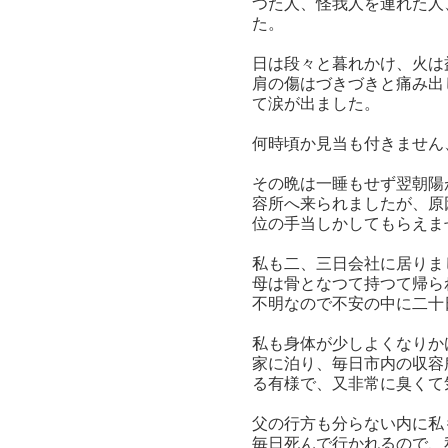
つた人、怪我人を連れた人
た。
日は段々と暮れかけ、火は
肩の傷はづきづきと痛み出
て涙が出ました。
何時頃か見当も付きません
その晩は一睡もせず翌朝陽
容所へ来られましたが、原
位の手当しかしてもらえま
私も二、三日会社に居りま
母は骨となつて持つて帰ら
不明なので不安の中に二十
私も身体が少しよくなりか
家に泊り、毎日市内の収容
る有様で、又非常に臭くて
父の行方も分らない内に私
毎日死んで行かれるので、