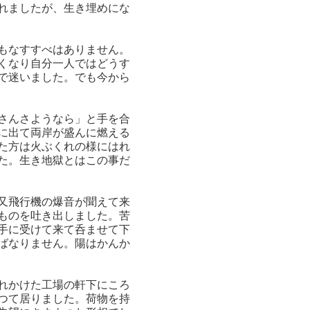
れましたが、生き埋めにな
もなすすべはありません。
くなり自分一人ではどうす
で迷いました。でも今から
さんさようなら」と手を合
に出て両岸が盛んに燃える
た方は火ぶくれの様にはれ
た。生き地獄とはこの事だ
又飛行機の爆音が聞えて来
ものを吐き出しました。苦
手に受けて来て呑ませて下
ばなりません。陽はかんか
れかけた工場の軒下にころ
つて居りました。荷物を持