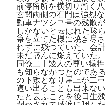
前停留所を横切り漸く八
玄関両側の石門は強烈
動車ナツシユ号の残骸
しかないと云はれた珍
箒を立てた様に焼き尽
れずに残つていた。会
未だ盛んに燃えていた
同僚二十幾人の尊い犠
も知らなかつたのであ
の下敷となり屋上が二
這い出ることも出来な
たと云ふことを後日生
聞かされて感涙に咽ん