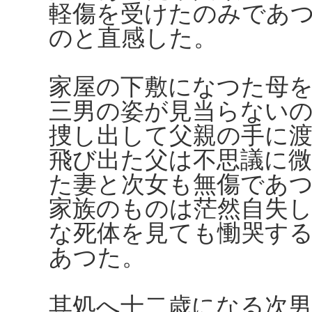
軽傷を受けたのみであ
のと直感した。
家屋の下敷になつた母
三男の姿が見当らない
捜し出して父親の手に
飛び出た父は不思議に
た妻と次女も無傷であ
家族のものは茫然自失
な死体を見ても慟哭す
あつた。
其処へ十二歳になる次