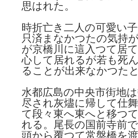
思はれた。
時折亡き二人の可愛い
只済まなかつたの気持
が京橋川に這入つて居
心して居れるが若も死
ることが出来なかつた
水都広島の中央市街地は
尽され灰燼に帰して仕
て段々東へ東へと移つ
れる。尾長の国前寺前
頭から覆つて常盤橋を