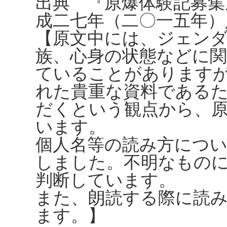
出典 『原爆体験記募集
成二七年（二〇一五年）
【原文中には、ジェンダ
族、心身の状態などに
ていることがありますが、
れた貴重な資料である
だくという観点から、
います。
個人名等の読み方につ
しました。不明なもの
判断しています。
また、朗読する際に読
ます。】