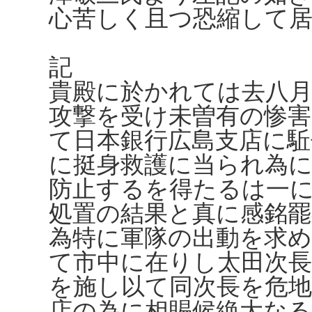
心苦しく且つ恐縮して
記
貴殿に於かれては去八月
攻撃を受け未曽有の惨
て日本銀行広島支店に駈
に挺身救護に当られ為
防止するを得たるは一
処置の結果と真に感銘罷
為特に軍隊の出動を求
て市中に在りし太田次長
を施し以て同次長を危
店の為に相賜候絶大な