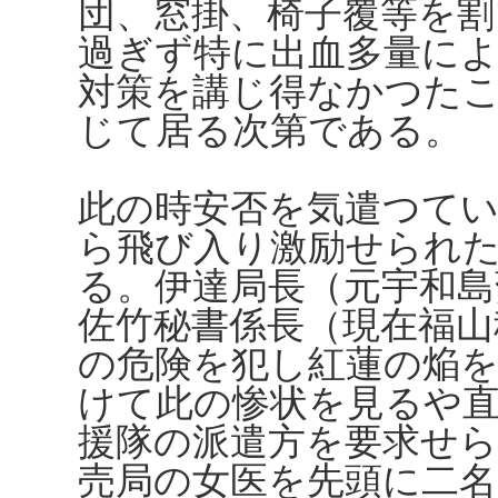
団、窓掛、椅子覆等を割
過ぎず特に出血多量に
対策を講じ得なかつた
じて居る次第である。
此の時安否を気遣つて
ら飛び入り激励せられ
る。伊達局長（元宇和島
佐竹秘書係長（現在福山
の危険を犯し紅蓮の焔
けて此の惨状を見るや
援隊の派遣方を要求せ
売局の女医を先頭に二