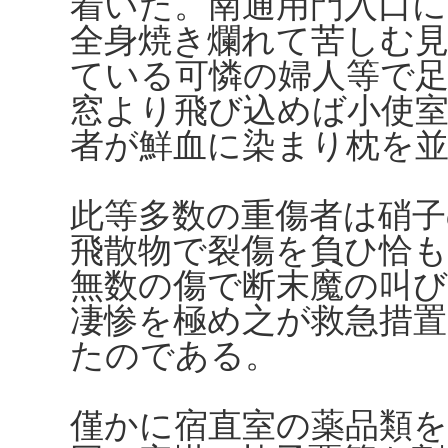
着いた。南通用門入口
全身焼き爛れて苦しむ
ている可憐の婦人等で
窓より飛び込めば小使
者が鮮血に染まり枕を
此等多数の重傷者は硝
飛散物で裂傷を負ひ恰
無数の傷で断末魔の叫
凄惨を極め之が救急措
たのである。
僅かに宿直室の薬品類を