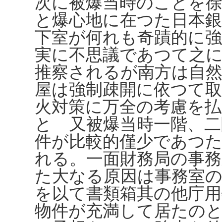
次に被爆当時のことを
と爆心地に在つた日本銀
下室が何れも奇蹟的に
実に不思議であつて之
推察されるが南方は自
屋は強制疎開に依つて
火対策に万全の考慮を
とゝ又被爆当時一階、二
件が比較的僅少であつ
れる。一面財務局の事
た大なる原因は事務室
を以て書類箱其の他庁用
物件が充満して居たのと