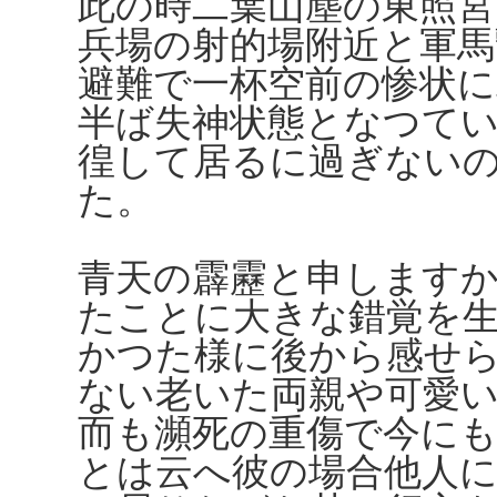
此の時二葉山塵の東照
兵場の射的場附近と軍馬
避難で一杯空前の惨状に
半ば失神状態となつて
徨して居るに過ぎない
た。
青天の霹靂と申します
たことに大きな錯覚を
かつた様に後から感せ
ない老いた両親や可愛
而も瀕死の重傷で今に
とは云へ彼の場合他人