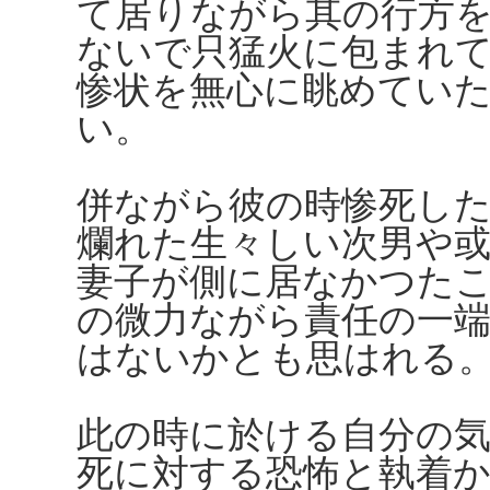
て居りながら其の行方
ないで只猛火に包まれ
惨状を無心に眺めてい
い。
併ながら彼の時惨死し
爛れた生々しい次男や
妻子が側に居なかつた
の微力ながら責任の一
はないかとも思はれる
此の時に於ける自分の
死に対する恐怖と執着