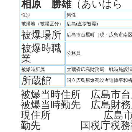
相原 勝雄
（あいはら
性別
男性
被爆地（被爆区分）
広島(直接被爆)
被爆場所
広島市台屋町［現：広島市南
被爆時職
公務員
業
被爆時所属
大蔵省広島財務局 戦時施設
所蔵館
国立広島原爆死没者追悼平和
被爆当時住所 広島市台
被爆当時勤先 広島財務
現住所 広島市南蟹
勤先 国税庁税務講