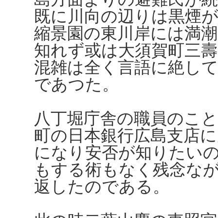
既に川向の辺りは黒煙
縮景園の東川岸には満潮
知れず或は大須賀町三
混雑は全く言語に絶し
であつた。
八丁堀庁舎の職員のこ
町の日本銀行広島支店に
になり安否が知りたい
もする術もなく残念な
返したのである。