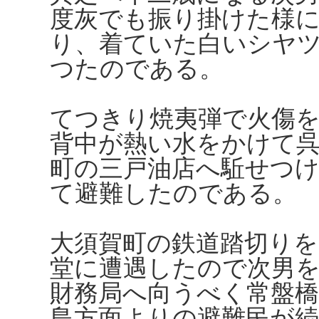
度灰でも振り掛けた様
り、着ていた白いシヤ
つたのである。
てつきり焼夷弾で火傷
背中が熱い水をかけて
町の三戸油店へ駈せつ
て避難したのである。
大須賀町の鉄道踏切りを
堂に遭遇したので次男
財務局へ向うべく常盤
島方面よりの避難民が