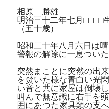
相原 勝雄
明治三十二年七月□□□□
（五十歳）
昭和二十年八月六日は晴
警報の解除に一息つい
突然まことに突然の出
を焚いた様な青白い光
い音と共に家屋は倒壊
叫んで無意識に右手を
囲にあつた家具類の支