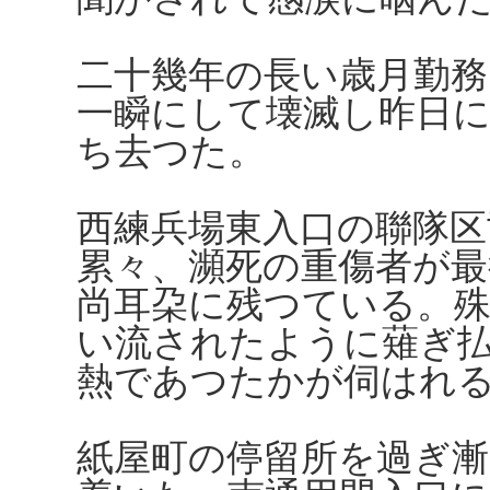
二十幾年の長い歳月勤務
一瞬にして壊滅し昨日
ち去つた。
西練兵場東入口の聯隊区
累々、瀕死の重傷者が
尚耳朶に残つている。
い流されたように薙ぎ
熱であつたかが伺はれ
紙屋町の停留所を過ぎ漸