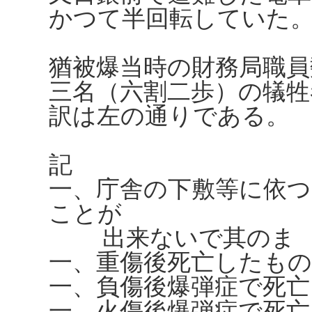
かつて半回転していた
猶被爆当時の財務局職員
三名（六割二歩）の犠
訳は左の通りである。
記
一、庁舎の下敷等に依つ
ことが
出来ないで其のまゝ
一、重傷後死亡
一、負傷後爆弾症で
一、火傷後爆弾症で