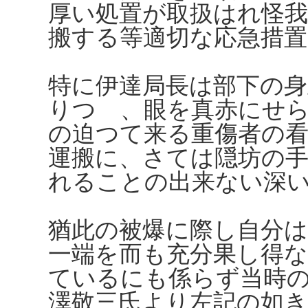
厚い処置が取扱はれ怪我
搬する等適切な応急措
特に伊達局長は部下の
りつゝ、眼を真赤にせ
の迫つて来る重傷者の
運搬に、さては隠坊の
れることの出来ない深
猶此の被爆に際し自分
一端を而も充分果し得
ているにも係らず当時の
澤敬三氏より左記の如