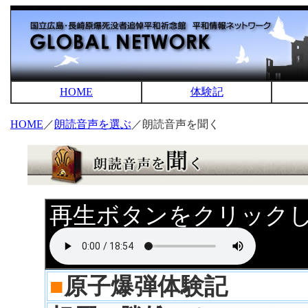
HOME
体験記
HOME
／
朗読音声を選ぶ
／朗読音声を聞く
再生ボタンをクリック
■
原子爆弾体験記