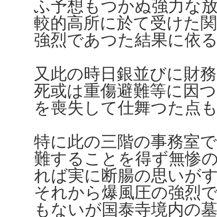
ふ予想もつかぬ強力な
較的高所に於て受けた関
強烈であつた結果に依
又此の時日銀並びに財務
死或は重傷避難等に因つ
を喪失して仕舞つた点
特に此の三階の事務室で
難することを得ず無惨
れば実に断腸の思いが
それから爆風圧の強烈
もないが国泰寺境内の