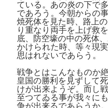
ている。あの炎の下で
であろう。今朝からの
焼死体を見た時、路上の
り重なり両手を上げ救
底、防空壕の中の死体
かけられた時、等々現
思はれないであらう。
戦争とはこんなものか
皇国の勝利を見ずして
けが出来ようぞ。而し
至つてゐる事が我々に
争が出来るであらうか