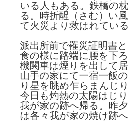
いる人もある。鉄橋の
る。時折醒（さむ）い
て火災より救はれてい
派出所前で罹災証明書と
食の様に路端に腰を下
機関車は煙りを出して
山手の家にて一宿一飯
り星を眺め乍らまんじ
今日も灼熱の太陽はじ
我が家の跡へ帰る。昨
は各々我が家の焼け跡