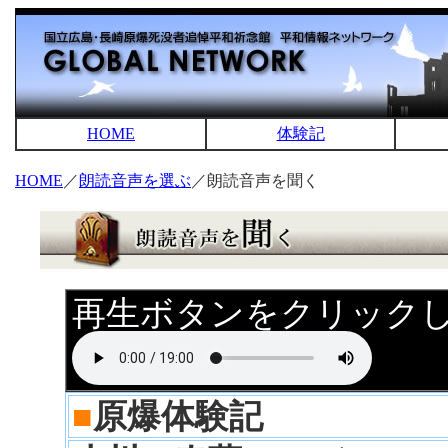
HOME
体験記
HOME
／
朗読音声を選ぶ
／朗読音声を聞く
再生ボタンをクリック
■
原爆体験記