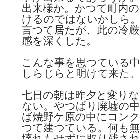
出来様か。かつて町内
けるのではないかしら
言つて居たが、此の冷
感を深くした。
こんな事を思つている
しらじらと明けて来た
七日の朝は昨夕と変り
ない。やつぱり廃墟の
ば焼野ケ原の中にコン
つて建つている。何も
壊れもせずに取り残さ