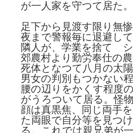
が一人家を守つて居た
足下から見渡す限り無
夜まで警報毎に退避し
隣人が、学業を捨てゝ
郊農村より勤労奉仕の農
死体となつて八月の太
男女の判別もつかない
腰の辺りをかくす程度
がうろついて居る。怪
顔は真黒焦、同じ両手
た両眼で自分等を見つ
る。これでは親兄弟が