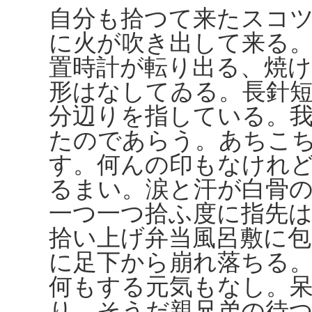
自分も拾つて来たスコ
に火が吹き出して来る
置時計が転り出る、焼
形はなしてゐる。長針
分辺りを指している。
たのであらう。あちこ
す。何んの印もなけれ
るまい。涙と汗が白骨
一つ一つ拾ふ度に指先は
拾い上げ弁当風呂敷に包
に足下から崩れ落ちる
何もする元気もなし。
り。そうだ親兄弟の待