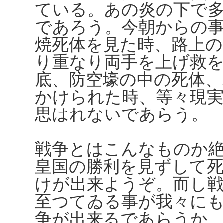
ている。あの炎の下で
であろう。今朝からの
焼死体を見た時、路上の
り重なり両手を上げ救
底、防空壕の中の死体
かけられた時、等々現
思はれないであらう。
戦争とはこんなものか
皇国の勝利を見ずして
けが出来ようぞ。而し
至つてゐる事が我々に
争が出来るであらうか