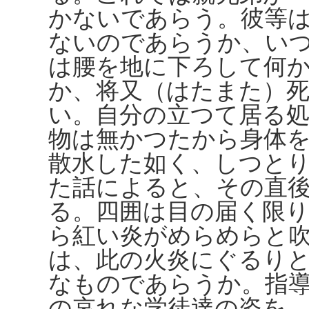
かないであらう。彼等
ないのであらうか、い
は腰を地に下ろして何
か、将又（はたまた）
い。自分の立つて居る
物は無かつたから身体
散水した如く、しつと
た話によると、その直
る。四囲は目の届く限
ら紅い炎がめらめらと
は、此の火炎にぐるり
なものであらうか。指
の哀れな学徒達の姿を