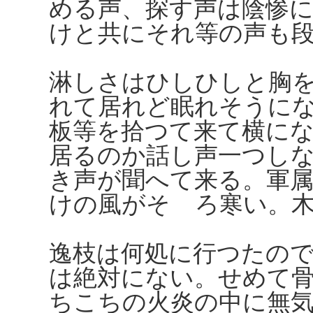
める声、探す声は陰惨
けと共にそれ等の声も
淋しさはひしひしと胸
れて居れど眠れそうに
板等を拾つて来て横に
居るのか話し声一つし
き声が聞へて来る。軍
けの風がそゞろ寒い。
逸枝は何処に行つたの
は絶対にない。せめて
ちこちの火炎の中に無