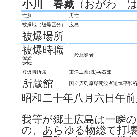
小川 春藏
（おがわ 
性別
男性
被爆地（被爆区分）
広島
被爆場所
被爆時職
一般就業者
業
被爆時所属
東洋工業(株)兵器部
所蔵館
国立広島原爆死没者追悼平和
昭和二十年八月六日午前
我等が郷土広島は一瞬の
の、あらゆる物総て打