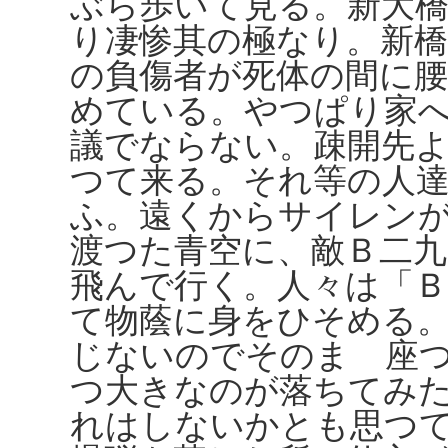
ぶら歩いて見る。新大
り凄惨其の極なり。新
の負傷者が死体の間に
めている。やつぱり家
議でならない。疎開先
つて来る。それ等の人
ふ。遠くからサイレン
渡つた青空に、敵Ｂ二
飛んで行く。人々は「
て物蔭に身をひそめる
じないのでそのまゝ座
つ大きなのが落ちてみ
れはしないかとも思つ