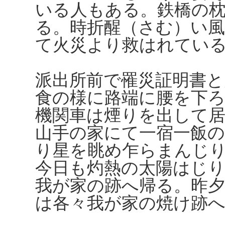
いる人もある。鉄橋の
る。時折醒（さむ）い
て火災より救はれてい
派出所前で罹災証明書と
食の様に路端に腰を下
機関車は煙りを出して
山手の家にて一宿一飯
り星を眺め乍らまんじ
今日も灼熱の太陽はじ
我が家の跡へ帰る。昨
は各々我が家の焼け跡