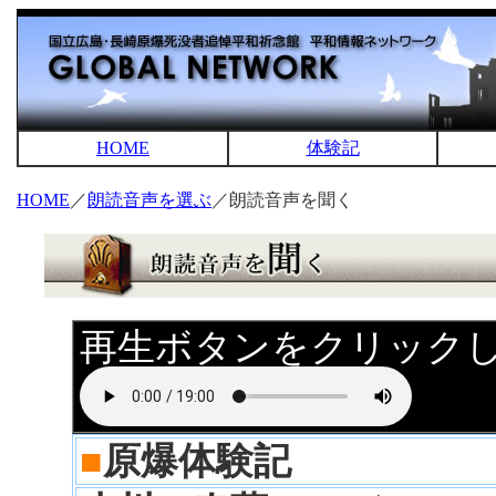
HOME
体験記
HOME
／
朗読音声を選ぶ
／朗読音声を聞く
再生ボタンをクリック
■
原爆体験記