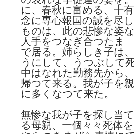
に、春秋に富める、十有
念に専心報国の誠を尽
ものは、此の悲惨な姿
人手をつなぎ合つたま
で居る。姉らしき子は
うにして、うつぶして
中はなれた勤務先から
帰つて来る。我が子を
に多くなつて来た。
無惨な我が子を探し当
る母親、一個々々死体を