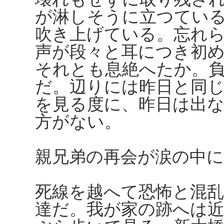
が淋しそうに立つてい
吹き上げている。忘れ
声が段々と耳につき初
それとも息絶へたか。
だ。辺りには昨日と同
を見る度に、昨日は出
方がない。
親兄弟の再会が涙の中
死線を越へて恐怖と混
達だ。我が家の跡へは