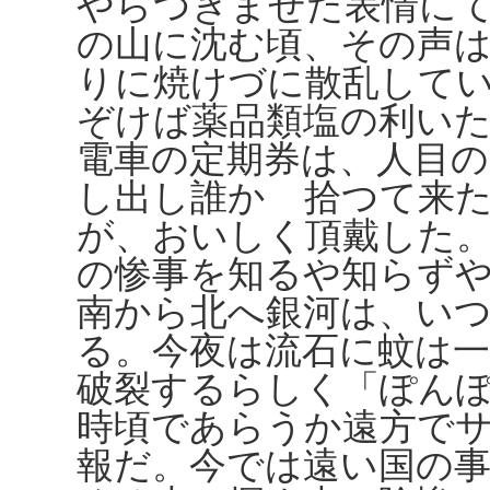
やらつきまぜた表情に
の山に沈む頃、その声
りに焼けづに散乱して
ぞけば薬品類塩の利い
電車の定期券は、人目
し出し誰かゞ拾つて来
が、おいしく頂戴した
の惨事を知るや知らず
南から北へ銀河は、い
る。今夜は流石に蚊は
破裂するらしく「ぽん
時頃であらうか遠方で
報だ。今では遠い国の