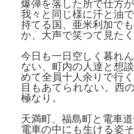
爆弾を落した所で仕方
我々と同じ様に汗と油
持てる国、亜米利加で
か、大声で笑つて見た
今日も一日空しく暮れ
ない、町内の人達と想
めて全員十人余りで行
目もあてられない。西
極なり。
天満町、福島町と電車道
電車の中にも生ける姿