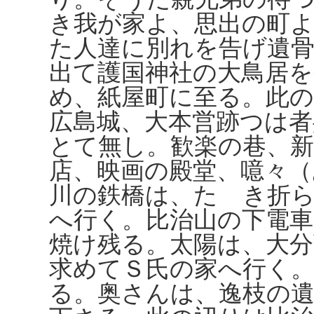
き我が家よ、思出の町
た人達に別れを告げ遺
出て護国神社の大鳥居
め、紙屋町に至る。此
広島城、大本営跡つは
とて無し。歓楽の巷、新
店、映画の殿堂、噫々（
川の鉄橋は、たゝき折
へ行く。比治山の下電
焼け残る。太陽は、大
求めてＳ氏の家へ行く
る。奥さんは、逸枝の