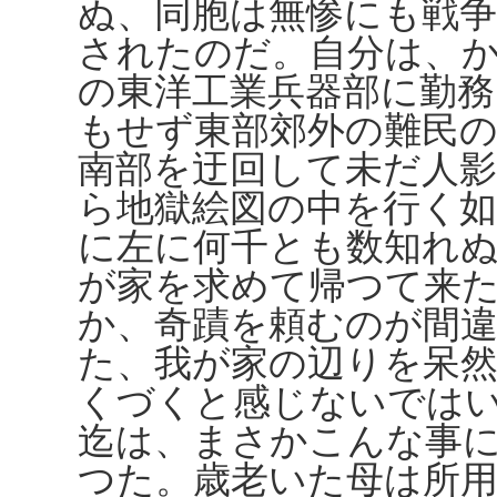
ぬ、同胞は無惨にも戦
されたのだ。自分は、
の東洋工業兵器部に勤
もせず東部郊外の難民
南部を迂回して未だ人
ら地獄絵図の中を行く
に左に何千とも数知れ
が家を求めて帰つて来
か、奇蹟を頼むのが間
た、我が家の辺りを呆
くづくと感じないでは
迄は、まさかこんな事
つた。歳老いた母は所