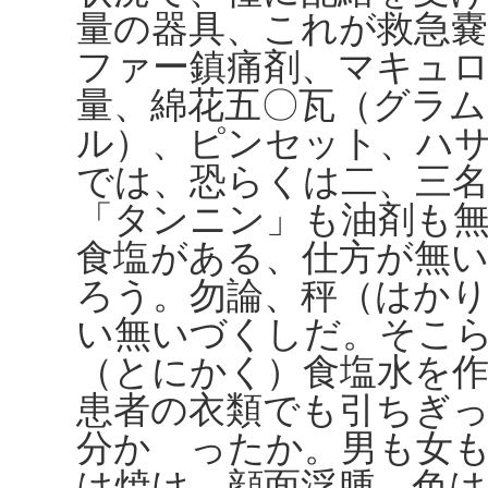
量の器具、これが救急
ファー鎮痛剤、マキュ
量、綿花五〇瓦（グラム
ル）、ピンセット、ハ
では、恐らくは二、三
「タンニン」も油剤も
食塩がある、仕方が無
ろう。勿論、秤（はか
い無いづくしだ。そこ
（とにかく）食塩水を
患者の衣類でも引ちぎ
分かゝったか。男も女
は焼け、顔面浮腫、色は