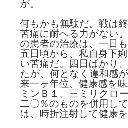
が。
何もかも無駄だ。戦は
苦痛に耐へる力がない
の患者の治療は、一日も
五日頃から、私自身下
い苦痛だ。四日ばかり
たが、何となく違和感
来一ヶ年位、健康感を
ミンＢ１、三ミリクロ
二〇％のものを併用し
は、時折注射して健康