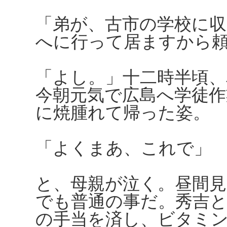
「弟が、古市の学校に
へに行って居ますから
「よし。」十二時半頃
今朝元気で広島へ学徒作
に焼腫れて帰った姿。
「よくまあ、これで」
と、母親が泣く。昼間
でも普通の事だ。秀吉と
の手当を済し、ビタミ