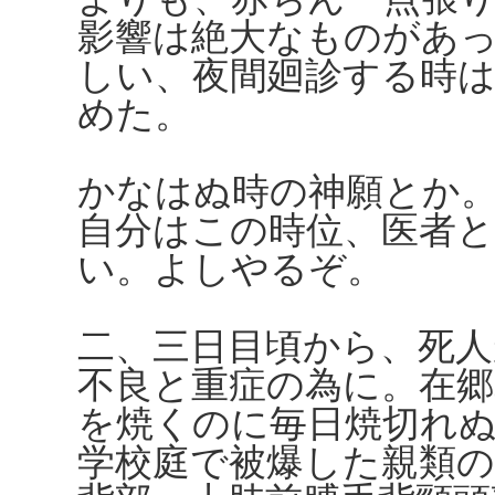
影響は絶大なものがあ
しい、夜間廻診する時は
めた。
かなはぬ時の神願とか
自分はこの時位、医者
い。よしやるぞ。
二、三日目頃から、死人
不良と重症の為に。在郷
を焼くのに毎日焼切れ
学校庭で被爆した親類の