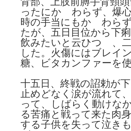
背部、上肢前膊手背頸頭
ったにかゝわらず、爆
時の手当にもかゝわら
たが、五日目位から下痢
飲みたいと云ひつゝ、
した。火傷にはブレイ
糖、ビタカンファーを
十五日、終戦の詔勅が
止めどなく涙が流れて
って、しばらく動けな
る苦痛と戦って来た肉
する子供を失って泣き