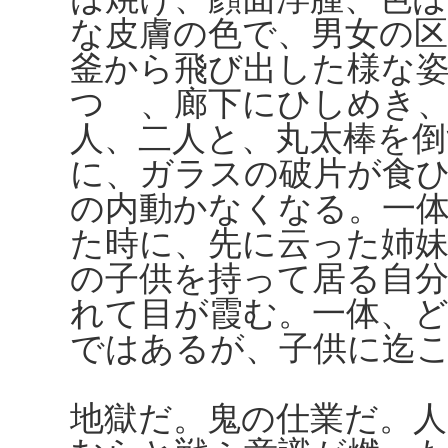
な皮膚の色で、男女の
釜から飛び出した様な
つゝ、廊下にひしめき
人、二人と、丸太棒を倒
に、ガラスの破片が食
の内動かなくなる。一
た時に、先に云った姉
の子供を持って居る自
れて目が霞む。一体、
ではあるが、子供に迄
地獄だ。鬼の仕業だ。