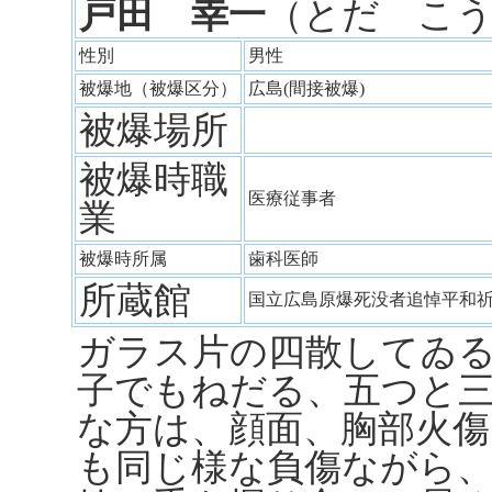
戸田 幸一
（とだ こ
性別
男性
被爆地（被爆区分）
広島(間接被爆)
被爆場所
被爆時職
医療従事者
業
被爆時所属
歯科医師
所蔵館
国立広島原爆死没者追悼平和
ガラス片の四散してゐ
子でもねだる、五つと
な方は、顔面、胸部火傷
も同じ様な負傷ながら