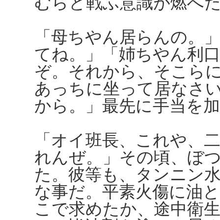
むらと戦ふ意識が燃へ
「母ちやん居らんの。
てね。」「姉ちやん利
ぞ。それから、そこら
あっちに坐って居なさ
から。」最先に手当を
「オイ班長、これや、
れんぜ。」その頃、ぼ
た。彼等も、タンニン
な事だ。平素火傷に油
こで求めたか、途中衛