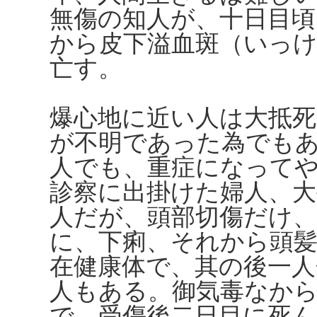
無傷の知人が、十日目頃
から皮下溢血斑（いっ
亡す。
爆心地に近い人は大抵死
が不明であった為でも
人でも、重症になって
診察に出掛けた婦人、大
人だが、頭部切傷だけ
に、下痢、それから頭
在健康体で、其の後一人
人もある。御気毒なか
で、受傷後二日目に死ん