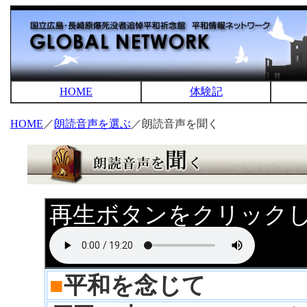
HOME
体験記
HOME
／
朗読音声を選ぶ
／朗読音声を聞く
再生ボタンをクリック
■
平和を念じて