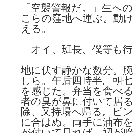
「空襲警報だ。」生への
こらの窪地へ運ぶ。動
える。
「オイ、班長、僕等も待
地に伏す静かな数分。
しら。午后四時半。朝七
を感じた。弁当を食べ
者の臭が鼻に付いて居
除、又持場へ帰る。ピ
に合はぬ。両手に油布
が付いて見れば、辺が