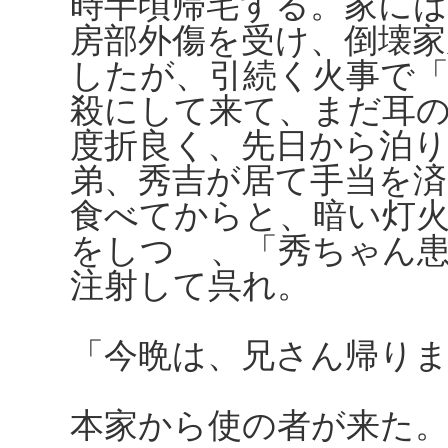
時半頃帰宅する。家には
房部外傷を受け、倒壊
したが、引続く火事で
殺にして来て、まだ耳
度折良く、先日から泊
弟、秀吉が居て手当を
食べてからと、暗い灯
をしつゝ、「秀ちゃん
注射して呉れ。
「今晩は、兄さん帰り
本家から使の者が来た