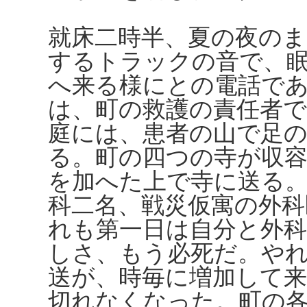
就床二時半、夏の夜の
するトラックの音で、
へ来る様にとの電話で
は、町の救護の責任者で
庭には、患者の山で足
る。町の四つの寺が収
を加へた上で寺に送る。
科二名、戦災仮寓の外
れも第一日は自分と外
しさ、もう必死だ。や
送が、時毎に増加して
切れなくなった。町の