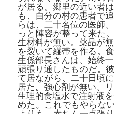
が居る。郷里の近い者は
も、自分の村の患者で
らは、二十名位の医師、
っと陣容が整って来た
生材料が無い。薬品が
を裂いて繃帯を作る。食
生係部長さんは、始終一
頑張り通したものだ。
て居ながら、二十日頃
居た。強心剤が無い、
生理的食塩水で注射液を
めた。これでもやらな
よりも、赤ちん一点張