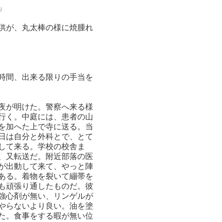
」
供が、丸太棒の様に焼腫れ
時間、出来る限りの手当を
夜が明けた。警察へ来る様
行く。中庭には、患者の山
を加へた上で寺に送る。当
日は自分と外科とで、とて
して来る。学校の校舎ま
、又転送だ。附近部落の医
が出動して来て、やっと陣
ある。着物を裂いて繃帯を
も頑張り通したものだ。彼
強心剤が無い、リンゲルが
やらないより良い。油を塗
た。食事をする暇が無い位