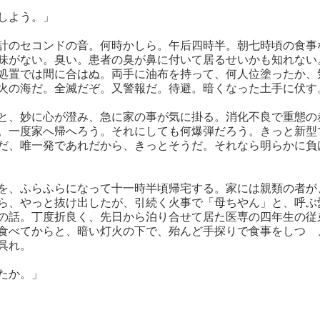
しよう。」
計のセコンドの音。何時かしら。午后四時半。朝七時頃の食事
味がない。臭い。患者の臭が鼻に付いて居るせいかも知れない
処置では間に合はぬ。両手に油布を持って、何人位塗ったか、
火の海だ。全滅だぞ。又警報だ。待避。暗くなった土手に伏す
と、妙に心が澄み、急に家の事が気に掛る。消化不良で重態の
。一度家へ帰へろう。それにしても何爆弾だろう。きっと新型
だ、唯一発であれだから、きっとそうだ。それなら明らかに負
を、ふらふらになって十一時半頃帰宅する。家には親類の者が
ら、やっと抜け出したが、引続く火事で「母ちやん」と、呼ぶ
の話。丁度折良く、先日から泊り合せて居た医専の四年生の従
食べてからと、暗い灯火の下で、殆んど手探りで食事をしつゝ
呉れ。
たか。」