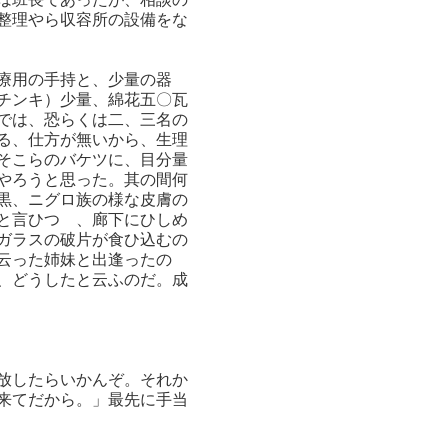
整理やら収容所の設備をな
療用の手持と、少量の器
チンキ）少量、綿花五〇瓦
では、恐らくは二、三名の
る、仕方が無いから、生理
そこらのバケツに、目分量
やろうと思った。其の間何
黒、ニグロ族の様な皮膚の
と言ひつゝ、廊下にひしめ
ガラスの破片が食ひ込むの
云った姉妹と出逢ったの
、どうしたと云ふのだ。成
放したらいかんぞ。それか
来てだから。」最先に手当