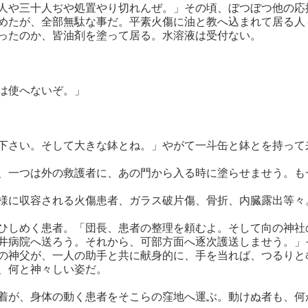
人や三十人ぢや処置やり切れんぜ。」その頃、ぼつぼつ他の応
めたが、全部無駄な事だ。平素火傷に油と教へ込まれて居る人
ったのか、皆油剤を塗って居る。水溶液は受付ない。
は使へないぞ。」
下さい。そして大きな鉢とね。」やがて一斗缶と鉢とを持って
、一つは外の救護者に、あの門から入る時に塗らせませう。も
様に収容される火傷患者、ガラス破片傷、骨折、内臓露出等々
ひしめく患者。「団長、患者の整理を頼むよ。そして向の神社
井病院へ送ろう。それから、可部方面へ逐次護送しませう。」
の神父が、一人の助手と共に献身的に、手を当れば、つるりと
、何と神々しい姿だ。
着が、身体の動く患者をそこらの窪地へ運ぶ。動けぬ者も、何