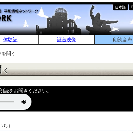
体験記
証言映像
朗読音声
声を聞く
朗読をお聞きください。
ういち）