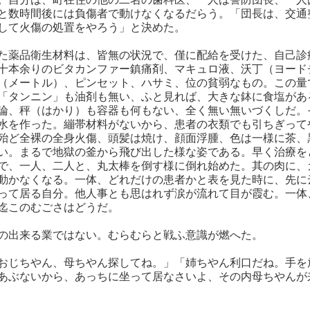
と数時間後には負傷者で動けなくなるだらう。「団長は、交通
して火傷の処置をやろう」と決めた。
た薬品衛生材料は、皆無の状況で、僅に配給を受けた、自己診
十本余りのビタカンファー鎮痛剤、マキュロ液、沃丁（ヨード
（メートル）、ピンセット、ハサミ、位の貧弱なもの。この量
「タンニン」も油剤も無い、ふと見れば、大きな鉢に食塩があ
論、秤（はかり）も容器も何もない、全く無い無いづくしだ。
水を作った。繃帯材料がないから、患者の衣類でも引ちぎって
殆ど全裸の全身火傷、頭髪は焼け、顔面浮腫、色は一様に茶、
い。まるで地獄の釜から飛び出した様な姿である。早く治療を
で、一人、二人と、丸太棒を倒す様に倒れ始めた。其の肉に、
動かなくなる。一体、どれだけの患者かと表を見た時に、先に
って居る自分。他人事とも思はれず涙が流れて目が霞む。一体
迄このむごさはどうだ。
の出来る業ではない。むらむらと戦ふ意識が燃へた。
おじちやん、母ちやん探してね。」「姉ちやん利口だね。手を
あぶないから、あっちに坐って居なさいよ、その内母ちやんが