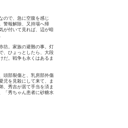
なので、急に空腹を感じ
。警報解除、又持場へ帰
気が付いて見れば、辺が暗
。
赤坊。家族の避難の事。灯
で、ひょっとしたら、大段
けだ。戦争も永くはあるま
、頭部裂傷と、乳房部外傷
愛児を見殺にして来て、ま
弟、秀吉が居て手当を済ま
、「秀ちゃん患者に砂糖水