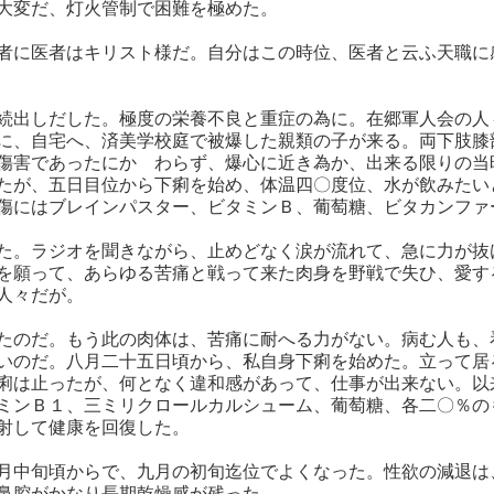
は大変だ、灯火管制で困難を極めた。
者に医者はキリスト様だ。自分はこの時位、医者と云ふ天職に
続出しだした。極度の栄養不良と重症の為に。在郷軍人会の人
に、自宅へ、済美学校庭で被爆した親類の子が来る。両下肢膝
傷害であったにかゝわらず、爆心に近き為か、出来る限りの当
たが、五日目位から下痢を始め、体温四〇度位、水が飲みたい
傷にはブレインパスター、ビタミンＢ、葡萄糖、ビタカンファ
た。ラジオを聞きながら、止めどなく涙が流れて、急に力が抜
を願って、あらゆる苦痛と戦って来た肉身を野戦で失ひ、愛す
人々だが。
たのだ。もう此の肉体は、苦痛に耐へる力がない。病む人も、
いのだ。八月二十五日頃から、私自身下痢を始めた。立って居
痢は止ったが、何となく違和感があって、仕事が出来ない。以
ミンＢ１、三ミリクロールカルシューム、葡萄糖、各二〇％の
射して健康を回復した。
月中旬頃からで、九月の初旬迄位でよくなった。性欲の減退は
鼻腔がかなり長期乾燥感が残った。