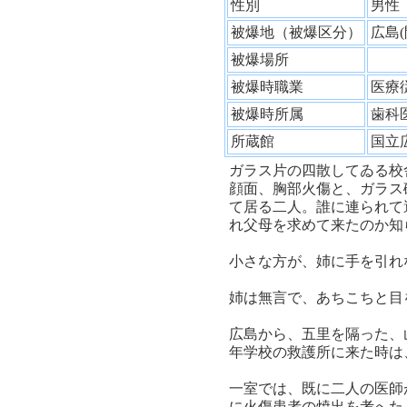
性別
男
被爆地（被爆区分）
広島
被爆場所
被爆時職業
医療
被爆時所属
歯科
所蔵館
国立
ガラス片の四散してゐる校
顔面、胸部火傷と、ガラス
て居る二人。誰に連られて
れ父母を求めて来たのか知
小さな方が、姉に手を引れ
姉は無言で、あちこちと目
広島から、五里を隔った、
年学校の救護所に来た時は
一室では、既に二人の医師
に火傷患者の焼出を考へた