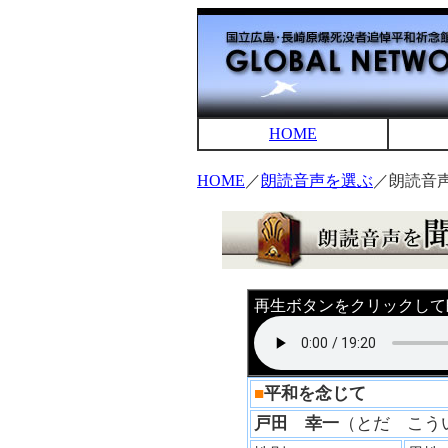
HOME
HOME
／
朗読音声を選ぶ
／朗読音
再生ボタンをクリックして
■
平和を念じて
戸田 幸一
（とだ こ