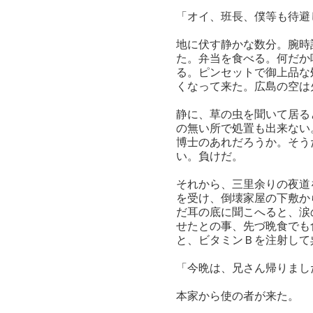
「オイ、班長、僕等も待避
地に伏す静かな数分。腕時
た。弁当を食べる。何だか
る。ピンセットで御上品な
くなって来た。広島の空は
静に、草の虫を聞いて居る
の無い所で処置も出来ない
博士のあれだろうか。そう
い。負けだ。
それから、三里余りの夜道
を受け、倒壊家屋の下敷か
だ耳の底に聞こへると、涙
せたとの事、先づ晩食でも
と、ビタミンＢを注射して
「今晩は、兄さん帰りまし
本家から使の者が来た。