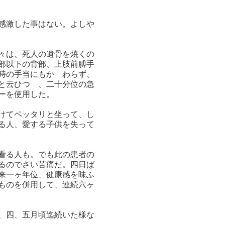
感激した事はない。よしや
々は、死人の遺骨を焼くの
部以下の背部、上肢前膊手
時の手当にもかゝわらず、
と云ひつゝ、二十分位の急
ーを使用した。
けてペッタリと坐って、し
る人、愛する子供を失って
看る人も。でも此の患者の
るのでさい苦痛だ。四日ば
来一ヶ年位、健康感を味ふ
ものを併用して、連続六ヶ
、四、五月頃迄続いた様な