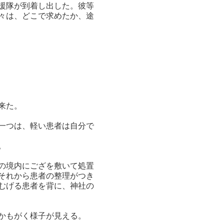
援隊が到着し出した。彼等
々は、どこで求めたか、途
来た。
一つは、軽い患者は自分で
。
の境内にござを敷いて処置
それから患者の整理がつき
むげる患者を背に、神社の
かもがく様子が見える。