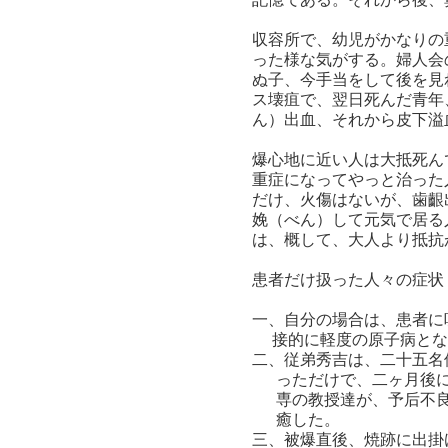
収容所で、幼児がかなりの
った様な気がする。婦人会
ぬ子、今手当をして後を見
ス壊疽で、翌日死んだ青年
ん）出血、それから皮下溢
爆心地に近い人は大抵死ん
重症になってやっと治った
だけ、火傷はないが、歯齦
娩（べん）して元気で居る
は、概して、大人より抵抗
患者だけ扱った人々の症状
一、自分の場合は、患者に
接的に軽度の原子病とな
二、従弟秀吉は、二十五名
っただけで、二ヶ月後に
専の教授達が、予后不良
癒した。
三、被爆直後、焼跡に出掛