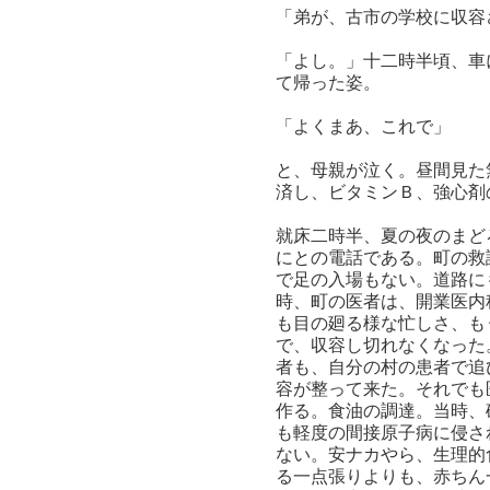
「弟が、古市の学校に収容
「よし。」十二時半頃、車
て帰った姿。
「よくまあ、これで」
と、母親が泣く。昼間見た
済し、ビタミンＢ、強心剤
就床二時半、夏の夜のまど
にとの電話である。町の救
で足の入場もない。道路に
時、町の医者は、開業医内
も目の廻る様な忙しさ、も
で、収容し切れなくなった
者も、自分の村の患者で追
容が整って来た。それでも
作る。食油の調達。当時、
も軽度の間接原子病に侵さ
ない。安ナカやら、生理的
る一点張りよりも、赤ちん