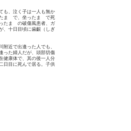
ても、泣く子は一人も無か
たまゝで、坐ったまゝで死
ったまゝの破傷風患者、ガ
が、十日目頃に歯齦（しぎ
川附近で出逢った人でも、
逢った婦人だが、頭部切傷
在健康体で、其の後一人分
二日目に死んで居る。子供