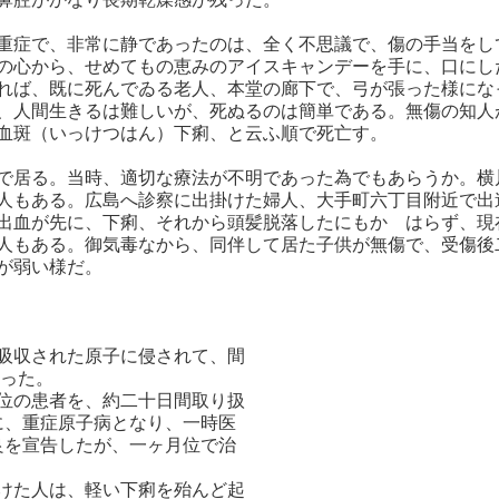
重症で、非常に静であったのは、全く不思議で、傷の手当をし
の心から、せめてもの恵みのアイスキャンデーを手に、口にし
れば、既に死んでゐる老人、本堂の廊下で、弓が張った様にな
、人間生きるは難しいが、死ぬるのは簡単である。無傷の知人
血斑（いっけつはん）下痢、と云ふ順で死亡す。
で居る。当時、適切な療法が不明であった為でもあらうか。横
人もある。広島へ診察に出掛けた婦人、大手町六丁目附近で出
出血が先に、下痢、それから頭髪脱落したにもかゝはらず、現
人もある。御気毒なから、同伴して居た子供が無傷で、受傷後
が弱い様だ。
吸収された原子に侵されて、間
った。
位の患者を、約二十日間取り扱
、重症原子病となり、一時医
を宣告したが、一ヶ月位で治
けた人は、軽い下痢を殆んど起