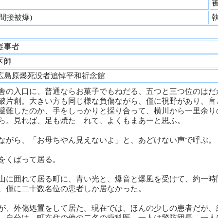
性
(間接被爆)
従事者
医師
広島原爆死没者追悼平和祈念館
舎の入口に、普通ならお菓子でもねだる、五つと三つ位のはだ
破片創。大きい方も同じ様な負傷ながら、僅に視野があり、盲
避難したのか、手をしっかりと採り合って、横川から一里余り
ら。見れば、足も焼たゞれて、よくもまあーと思ふ。
ながら、「お母ちやん見えないよ」と、あどけない声で呼ぶ。
をくばって居る。
山に囲れて居る町に、青い光と、爆音と爆風を受けて、約一時
、僅に二十数名位の患者しか居なかった。
が、外傷処置をして居た。現在では、ほんの少しの患者だが、
。自分は、町在住の他の二名の歯科医、一人は警防団長、一人