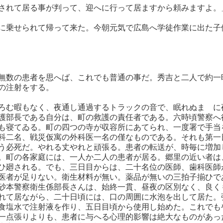
されて居る事が判って、迎へに行って居ますから頼みますよ。
に乗せられて帰って来た。今朝元気で広島へ学徒作業に出た子
無数の患者を思へば、これでも普通の事だ。秀吉と二人で約一
の注射をする。
ろむ暇もなく、夜通し通過するトラックの音で、眠れぬまゝに
護部長である自分は、町の救護の責任者である。六時頃警察へ
も寝てゐる。町の四つの寺が収容所にあてられ、一度署で手当
科二名、戦災仮寓の外科医一名の僅なものである。それも第一
う必死だ。やれる丈やれと頑張る。患者の転送が、時毎に増加
。町の各家庭には、一人か二人の患者が居る。郷里の近い者は
ひ廻される。でも、三日目からは、二十名位の医師、歯科医師
医者が足りない。衛生材料が無い。薬品が無いの三拍子揃ひで
砂本警察衛生係部長さんは、始終一貫、昼夜の区別なく、良く
れて居ながら、二十日頃には、口の周囲に水泡を出して居た。
食塩水で注射液を作り、五日目頃から使用し始めた。これでも
一点張りよりも、患者に与へる心理的影響は絶大なものがあっ