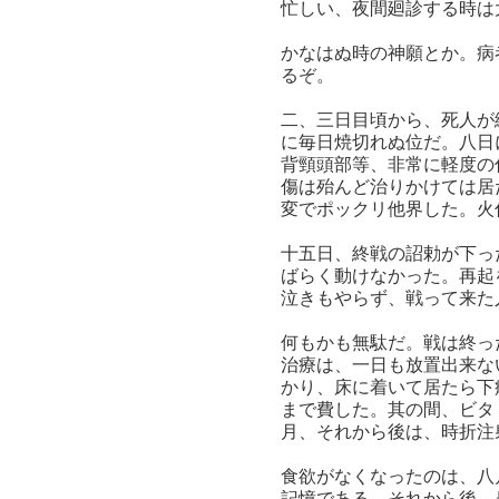
忙しい、夜間廻診する時
かなはぬ時の神願とか。病
るぞ。
二、三日目頃から、死人が
に毎日焼切れぬ位だ。八日
背頸頭部等、非常に軽度の
傷は殆んど治りかけては居
変でポックリ他界した。火
十五日、終戦の詔勅が下っ
ばらく動けなかった。再起
泣きもやらず、戦って来た
何もかも無駄だ。戦は終っ
治療は、一日も放置出来な
かり、床に着いて居たら下
まで費した。其の間、ビタ
月、それから後は、時折注
食欲がなくなったのは、八
記憶である。それから後、