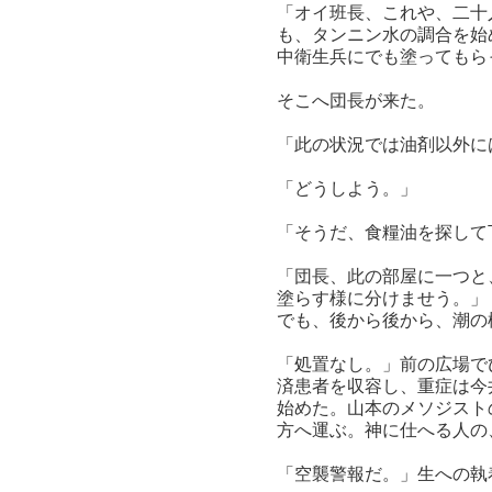
「オイ班長、これや、二十
も、タンニン水の調合を始
中衛生兵にでも塗ってもら
そこへ団長が来た。
「此の状況では油剤以外に
「どうしよう。」
「そうだ、食糧油を探して
「団長、此の部屋に一つと
塗らす様に分けませう。」
でも、後から後から、潮の
「処置なし。」前の広場で
済患者を収容し、重症は今
始めた。山本のメソジスト
方へ運ぶ。神に仕へる人の
「空襲警報だ。」生への執