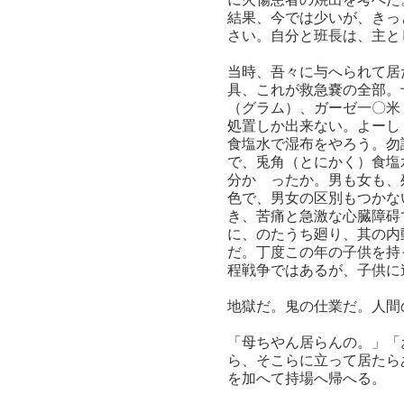
結果、今では少いが、きっ
さい。自分と班長は、主と
当時、吾々に与へられて居
具、これが救急嚢の全部。
（グラム）、ガーゼ一〇米
処置しか出来ない。よーし
食塩水で湿布をやろう。勿
で、兎角（とにかく）食塩
分かゝったか。男も女も、
色で、男女の区別もつかな
き、苦痛と急激な心臓障碍
に、のたうち廻り、其の内
だ。丁度この年の子供を持
程戦争ではあるが、子供に
地獄だ。鬼の仕業だ。人間
「母ちやん居らんの。」「
ら、そこらに立って居たら
を加へて持場へ帰へる。