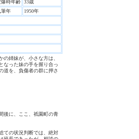
被爆時年齢
33歳
執筆年
1950年
かの姉妹が、小さな方は、
となった妹の手を握り合っ
の道を、負傷者の群に押さ
間後に、ここ、祇園町の青
総ての状況判断では、絶対
は班長であったが、相談の