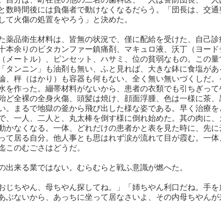
と数時間後には負傷者で動けなくなるだらう。「団長は、交通
して火傷の処置をやろう」と決めた。
た薬品衛生材料は、皆無の状況で、僅に配給を受けた、自己診
十本余りのビタカンファー鎮痛剤、マキュロ液、沃丁（ヨード
（メートル）、ピンセット、ハサミ、位の貧弱なもの。この量
「タンニン」も油剤も無い、ふと見れば、大きな鉢に食塩があ
論、秤（はかり）も容器も何もない、全く無い無いづくしだ。
水を作った。繃帯材料がないから、患者の衣類でも引ちぎって
殆ど全裸の全身火傷、頭髪は焼け、顔面浮腫、色は一様に茶、
い。まるで地獄の釜から飛び出した様な姿である。早く治療を
で、一人、二人と、丸太棒を倒す様に倒れ始めた。其の肉に、
動かなくなる。一体、どれだけの患者かと表を見た時に、先に
って居る自分。他人事とも思はれず涙が流れて目が霞む。一体
迄このむごさはどうだ。
の出来る業ではない。むらむらと戦ふ意識が燃へた。
おじちやん、母ちやん探してね。」「姉ちやん利口だね。手を
あぶないから、あっちに坐って居なさいよ、その内母ちやんが