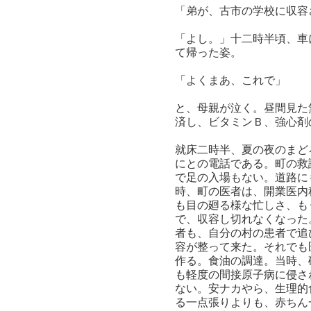
「弟が、古市の学校に収容
「よし。」十二時半頃、車
て帰った姿。
「よくまあ、これで」
と、母親が泣く。昼間見た
済し、ビタミンＢ、強心剤
就床二時半、夏の夜のまど
にとの電話である。町の救
で足の入場もない。道路に
時、町の医者は、開業医内
も目の廻る様な忙しさ、も
で、収容し切れなくなった
者も、自分の村の患者で追
容が整って来た。それでも
作る。食油の調達。当時、
も軽度の間接原子病に侵さ
ない。安ナカやら、生理的
る一点張りよりも、赤ちん