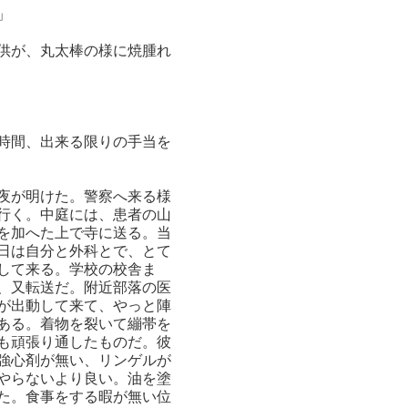
」
供が、丸太棒の様に焼腫れ
時間、出来る限りの手当を
夜が明けた。警察へ来る様
行く。中庭には、患者の山
を加へた上で寺に送る。当
日は自分と外科とで、とて
して来る。学校の校舎ま
、又転送だ。附近部落の医
が出動して来て、やっと陣
ある。着物を裂いて繃帯を
も頑張り通したものだ。彼
強心剤が無い、リンゲルが
やらないより良い。油を塗
た。食事をする暇が無い位