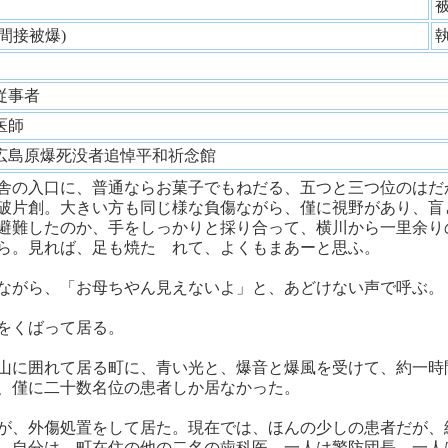
性
(間接被爆)
従事者
医師
広島原爆死没者追悼平和祈念館
舎の入口に、普通ならお菓子でもねだる、五つと三つ位のはだ
破片創。大きい方も同じ様な負傷ながら、僅に視野があり、盲
避難したのか、手をしっかりと採り合って、横川から一里余り
ら。見れば、足も焼たゞれて、よくもまあーと思ふ。
ながら、「お母ちやん見えないよ」と、あどけない声で呼ぶ。
をくばって居る。
山に囲れて居る町に、青い光と、爆音と爆風を受けて、約一時
、僅に二十数名位の患者しか居なかった。
が、外傷処置をして居た。現在では、ほんの少しの患者だが、
。自分は、町在住の他の二名の歯科医、一人は警防団長、一人