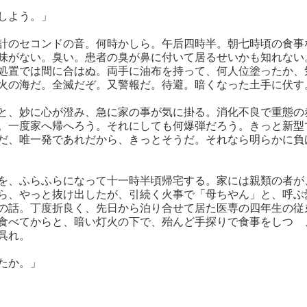
しよう。」
計のセコンドの音。何時かしら。午后四時半。朝七時頃の食事
味がない。臭い。患者の臭が鼻に付いて居るせいかも知れない
処置では間に合はぬ。両手に油布を持って、何人位塗ったか、
火の海だ。全滅だぞ。又警報だ。待避。暗くなった土手に伏す
と、妙に心が澄み、急に家の事が気に掛る。消化不良で重態の
。一度家へ帰へろう。それにしても何爆弾だろう。きっと新型
だ、唯一発であれだから、きっとそうだ。それなら明らかに負
を、ふらふらになって十一時半頃帰宅する。家には親類の者が
ら、やっと抜け出したが、引続く火事で「母ちやん」と、呼ぶ
の話。丁度折良く、先日から泊り合せて居た医専の四年生の従
食べてからと、暗い灯火の下で、殆んど手探りで食事をしつゝ
呉れ。
たか。」