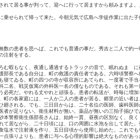
されて居る事が判って、迎へに行って居ますから頼みますよ。
に乗せられて帰って来た。今朝元気で広島へ学徒作業に出た子
無数の患者を思へば、これでも普通の事だ。秀吉と二人で約一
の注射をする。
ろむ暇もなく、夜通し通過するトラックの音で、眠れぬまゝに
護部長である自分は、町の救護の責任者である。六時頃警察へ
も寝てゐる。町の四つの寺が収容所にあてられ、一度署で手当
科二名、戦災仮寓の外科医一名の僅なものである。それも第一
う必死だ。やれる丈やれと頑張る。患者の転送が、時毎に増加
。町の各家庭には、一人か二人の患者が居る。郷里の近い者は
ひ廻される。でも、三日目からは、二十名位の医師、歯科医師
医者が足りない。衛生材料が無い。薬品が無いの三拍子揃ひで
砂本警察衛生係部長さんは、始終一貫、昼夜の区別なく、良く
れて居ながら、二十日頃には、口の周囲に水泡を出して居た。
食塩水で注射液を作り、五日目頃から使用し始めた。これでも
一点張りよりも、患者に与へる心理的影響は絶大なものがあっ