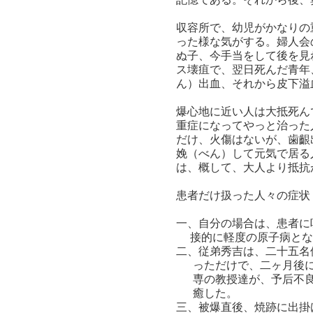
収容所で、幼児がかなりの
った様な気がする。婦人会
ぬ子、今手当をして後を見
ス壊疽で、翌日死んだ青年
ん）出血、それから皮下溢
爆心地に近い人は大抵死ん
重症になってやっと治った
だけ、火傷はないが、歯齦
娩（べん）して元気で居る
は、概して、大人より抵抗
患者だけ扱った人々の症状
一、自分の場合は、患者に
接的に軽度の原子病とな
二、従弟秀吉は、二十五名
っただけで、二ヶ月後に
専の教授達が、予后不良
癒した。
三、被爆直後、焼跡に出掛