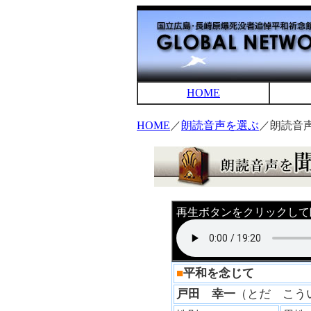
HOME
HOME
／
朗読音声を選ぶ
／朗読音
再生ボタンをクリックして
■
平和を念じて
戸田 幸一
（とだ こ