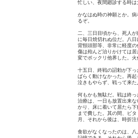
忙しい、夜間廻診する時
かなはぬ時の神願とか。病
るぞ。
二、三日目頃から、死人が
に毎日焼切れぬ位だ。八日
背頸頭部等、非常に軽度の
傷は殆んど治りかけては居
変でポックリ他界した。火
十五日、終戦の詔勅が下っ
ばらく動けなかった。再起
泣きもやらず、戦って来た
何もかも無駄だ。戦は終っ
治療は、一日も放置出来な
かり、床に着いて居たら下
まで費した。其の間、ビタ
月、それから後は、時折注
食欲がなくなったのは、八
記憶である。それから後、