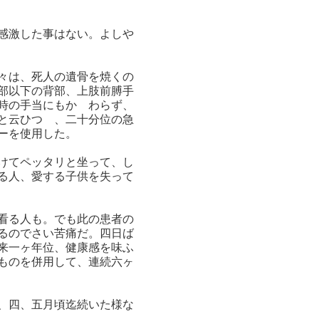
感激した事はない。よしや
々は、死人の遺骨を焼くの
部以下の背部、上肢前膊手
時の手当にもかゝわらず、
と云ひつゝ、二十分位の急
ーを使用した。
けてペッタリと坐って、し
る人、愛する子供を失って
看る人も。でも此の患者の
るのでさい苦痛だ。四日ば
来一ヶ年位、健康感を味ふ
ものを併用して、連続六ヶ
、四、五月頃迄続いた様な