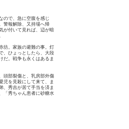
なので、急に空腹を感じ
。警報解除、又持場へ帰
気が付いて見れば、辺が暗
。
赤坊。家族の避難の事。灯
で、ひょっとしたら、大段
けだ。戦争も永くはあるま
、頭部裂傷と、乳房部外傷
愛児を見殺にして来て、ま
弟、秀吉が居て手当を済ま
、「秀ちゃん患者に砂糖水