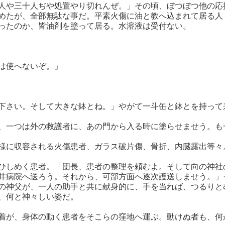
人や三十人ぢや処置やり切れんぜ。」その頃、ぼつぼつ他の応
めたが、全部無駄な事だ。平素火傷に油と教へ込まれて居る人
ったのか、皆油剤を塗って居る。水溶液は受付ない。
は使へないぞ。」
下さい。そして大きな鉢とね。」やがて一斗缶と鉢とを持って
、一つは外の救護者に、あの門から入る時に塗らせませう。も
様に収容される火傷患者、ガラス破片傷、骨折、内臓露出等々
ひしめく患者。「団長、患者の整理を頼むよ。そして向の神社
井病院へ送ろう。それから、可部方面へ逐次護送しませう。」
の神父が、一人の助手と共に献身的に、手を当れば、つるりと
、何と神々しい姿だ。
着が、身体の動く患者をそこらの窪地へ運ぶ。動けぬ者も、何