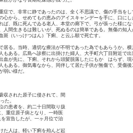
重症で、非常に静であったのは、全く不思議で、傷の手当をし
の心から、せめてもの恵みのアイスキャンデーを手に、口にし
れば、既に死んでゐる老人、本堂の廊下で、弓が張った様にな
、人間生きるは難しいが、死ぬるのは簡単である。無傷の知人
血斑（いっけつはん）下痢、と云ふ順で死亡す。
で居る。当時、適切な療法が不明であった為でもあらうか。横
人もある。広島へ診察に出掛けた婦人、大手町六丁目附近で出
出血が先に、下痢、それから頭髪脱落したにもかゝはらず、現
人もある。御気毒なから、同伴して居た子供が無傷で、受傷後
が弱い様だ。
吸収された原子に侵されて、間
った。
位の患者を、約二十日間取り扱
、重症原子病となり、一時医
を宣告したが、一ヶ月位で治
けた人は、軽い下痢を殆んど起