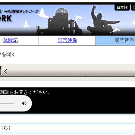
体験記
証言映像
朗読音声
声を聞く
朗読をお聞きください。
ういち）