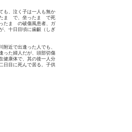
ても、泣く子は一人も無か
たまゝで、坐ったまゝで死
ったまゝの破傷風患者、ガ
が、十日目頃に歯齦（しぎ
川附近で出逢った人でも、
逢った婦人だが、頭部切傷
在健康体で、其の後一人分
二日目に死んで居る。子供