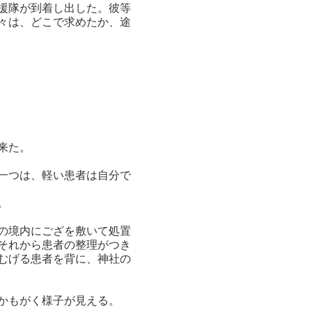
援隊が到着し出した。彼等
々は、どこで求めたか、途
来た。
一つは、軽い患者は自分で
。
の境内にござを敷いて処置
それから患者の整理がつき
むげる患者を背に、神社の
かもがく様子が見える。