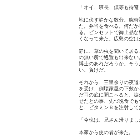
「オイ、班長、僕等も待避
地に伏す静かな数分。腕時
た。弁当を食べる。何だか
る。ピンセットで御上品な
くなって来た。広島の空は
静に、草の虫を聞いて居る
の無い所で処置も出来ない
博士のあれだろうか。そう
い。負けだ。
それから、三里余りの夜道
を受け、倒壊家屋の下敷か
だ耳の底に聞こへると、涙
せたとの事、先づ晩食でも
と、ビタミンＢを注射して
「今晩は、兄さん帰りまし
本家から使の者が来た。