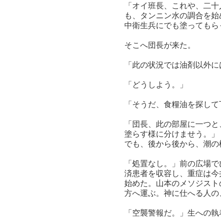
「オイ班長、これや、二十
も、タンニン水の調合を始
中衛生兵にでも塗ってもら
そこへ団長が来た。
「此の状況では油剤以外に
「どうしよう。」
「そうだ、食糧油を探して
「団長、此の部屋に一つと
塗らす様に分けませう。」
でも、後から後から、潮の
「処置なし。」前の広場で
済患者を収容し、重症は今
始めた。山本のメソジスト
方へ運ぶ。神に仕へる人の
「空襲警報だ。」生への執