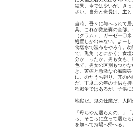
結果、今では少いが、きっ
さい。自分と班長は、主と
当時、吾々に与へられて居
具、これが救急嚢の全部。
（グラム）、ガーゼ一〇米
処置しか出来ない。よーし
食塩水で湿布をやろう。勿
で、兎角（とにかく）食塩
分かゝったか。男も女も、
色で、男女の区別もつかな
き、苦痛と急激な心臓障碍
に、のたうち廻り、其の内
だ。丁度この年の子供を持
程戦争ではあるが、子供に
地獄だ。鬼の仕業だ。人間
「母ちやん居らんの。」「
ら、そこらに立って居たら
を加へて持場へ帰へる。