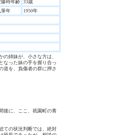
被爆時年齢
33歳
執筆年
1950年
かの姉妹が、小さな方は、
となった妹の手を握り合っ
の道を、負傷者の群に押さ
間後に、ここ、祇園町の青
総ての状況判断では、絶対
は班長であったが、相談の