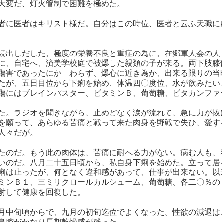
は大変だ、灯火管制で困難を極めた。
者に医者はキリスト様だ。自分はこの時位、医者と云ふ天職に
続出しだした。極度の栄養不良と重症の為に。在郷軍人会の人
に、自宅へ、済美学校庭で被爆した親類の子が来る。両下肢膝
傷害であったにかゝわらず、爆心に近き為か、出来る限りの当
たが、五日目位から下痢を始め、体温四〇度位、水が飲みたい
傷にはブレインパスター、ビタミンＢ、葡萄糖、ビタカンファ
た。ラジオを聞きながら、止めどなく涙が流れて、急に力が抜
を願って、あらゆる苦痛と戦って来た肉身を野戦で失ひ、愛す
人々だが。
たのだ。もう此の肉体は、苦痛に耐へる力がない。病む人も、
いのだ。八月二十五日頃から、私自身下痢を始めた。立って居
痢は止ったが、何となく違和感があって、仕事が出来ない。以
ミンＢ１、三ミリクロールカルシューム、葡萄糖、各二〇％の
射して健康を回復した。
月中旬頃からで、九月の初旬迄位でよくなった。性欲の減退は
鼻腔がかなり長期乾燥感が残った。