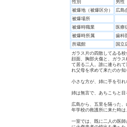
性別
男
被爆地（被爆区分）
広島
被爆場所
被爆時職業
医療
被爆時所属
歯科
所蔵館
国立
ガラス片の四散してゐる校
顔面、胸部火傷と、ガラス
て居る二人。誰に連られて
れ父母を求めて来たのか知
小さな方が、姉に手を引れ
姉は無言で、あちこちと目
広島から、五里を隔った、
年学校の救護所に来た時は
一室では、既に二人の医師
に火傷患者の焼出を考へた