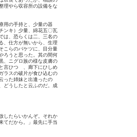
整理やら収容所の設備をな
療用の手持と、少量の器
チンキ）少量、綿花五〇瓦
では、恐らくは二、三名の
る、仕方が無いから、生理
そこらのバケツに、目分量
やろうと思った。其の間何
黒、ニグロ族の様な皮膚の
と言ひつゝ、廊下にひしめ
ガラスの破片が食ひ込むの
云った姉妹と出逢ったの
、どうしたと云ふのだ。成
放したらいかんぞ。それか
来てだから。」最先に手当