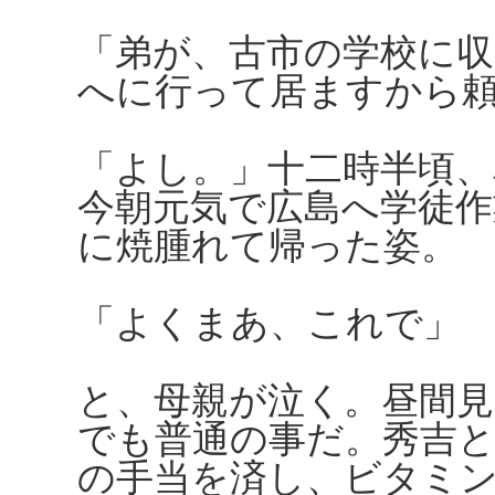
「弟が、古市の学校に
へに行って居ますから
「よし。」十二時半頃
今朝元気で広島へ学徒作
に焼腫れて帰った姿。
「よくまあ、これで」
と、母親が泣く。昼間
でも普通の事だ。秀吉と
の手当を済し、ビタミ