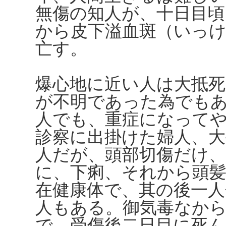
無傷の知人が、十日目頃
から皮下溢血斑（いっ
亡す。
爆心地に近い人は大抵死
が不明であった為でも
人でも、重症になって
診察に出掛けた婦人、大
人だが、頭部切傷だけ
に、下痢、それから頭
在健康体で、其の後一人
人もある。御気毒なか
で、受傷後二日目に死ん