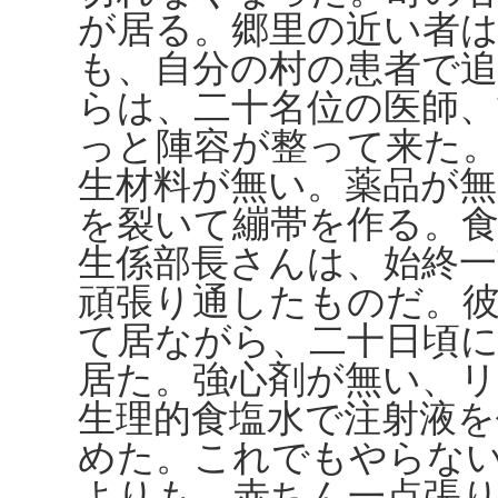
が居る。郷里の近い者は
も、自分の村の患者で
らは、二十名位の医師、
っと陣容が整って来た
生材料が無い。薬品が
を裂いて繃帯を作る。食
生係部長さんは、始終一
頑張り通したものだ。
て居ながら、二十日頃
居た。強心剤が無い、
生理的食塩水で注射液を
めた。これでもやらな
よりも、赤ちん一点張