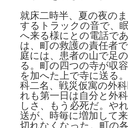
就床二時半、夏の夜の
するトラックの音で、
へ来る様にとの電話で
は、町の救護の責任者で
庭には、患者の山で足
る。町の四つの寺が収
を加へた上で寺に送る。
科二名、戦災仮寓の外
れも第一日は自分と外
しさ、もう必死だ。や
送が、時毎に増加して
切れなくなった。町の