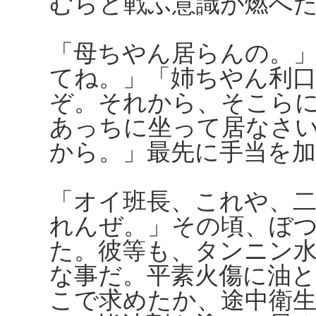
むらと戦ふ意識が燃へ
「母ちやん居らんの。
てね。」「姉ちやん利
ぞ。それから、そこら
あっちに坐って居なさ
から。」最先に手当を
「オイ班長、これや、
れんぜ。」その頃、ぼ
た。彼等も、タンニン
な事だ。平素火傷に油
こで求めたか、途中衛