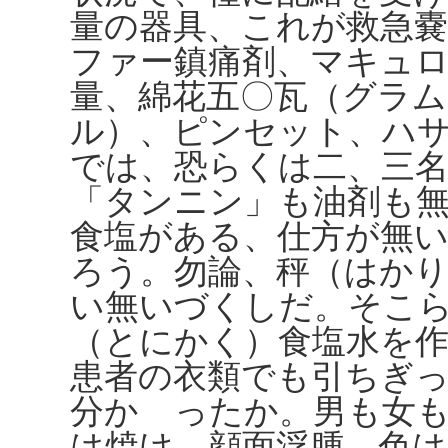
量の器具、これが救急
ファー鎮痛剤、マキュ
量、綿花五〇瓦（グラム
ル）、ピンセット、ハ
では、恐らくは二、三
「タンニン」も油剤も
食塩がある、仕方が無
ろう。勿論、秤（はか
い無いづくしだ。そこ
（とにかく）食塩水を
患者の衣類でも引ちぎ
分かゝったか。男も女
は焼け、顔面浮腫、色は