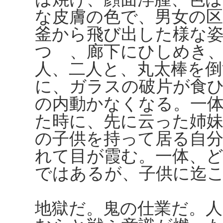
な皮膚の色で、男女の
釜から飛び出した様な
つゝ、廊下にひしめき
人、二人と、丸太棒を倒
に、ガラスの破片が食
の内動かなくなる。一
た時に、先に云った姉
の子供を持って居る自
れて目が霞む。一体、
ではあるが、子供に迄
地獄だ。鬼の仕業だ。