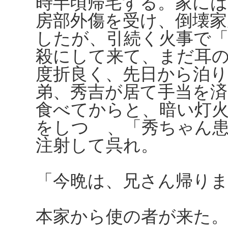
時半頃帰宅する。家には
房部外傷を受け、倒壊
したが、引続く火事で
殺にして来て、まだ耳
度折良く、先日から泊
弟、秀吉が居て手当を
食べてからと、暗い灯
をしつゝ、「秀ちゃん
注射して呉れ。
「今晩は、兄さん帰り
本家から使の者が来た