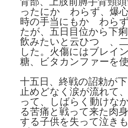
背部、上肢前膊手背頸頭
ったにかゝわらず、爆
時の手当にもかゝわら
たが、五日目位から下痢
飲みたいと云ひつゝ、
した。火傷にはブレイ
糖、ビタカンファーを
十五日、終戦の詔勅が
止めどなく涙が流れて
って、しばらく動けな
る苦痛と戦って来た肉
する子供を失って泣き