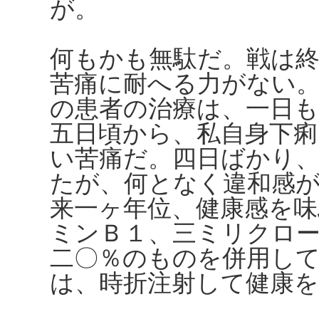
が。
何もかも無駄だ。戦は
苦痛に耐へる力がない
の患者の治療は、一日も
五日頃から、私自身下
い苦痛だ。四日ばかり
たが、何となく違和感
来一ヶ年位、健康感を
ミンＢ１、三ミリクロ
二〇％のものを併用し
は、時折注射して健康