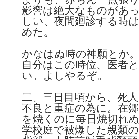
影響は絶大なものがあ
しい、夜間廻診する時は
めた。
かなはぬ時の神願とか
自分はこの時位、医者
い。よしやるぞ。
二、三日目頃から、死人
不良と重症の為に。在郷
を焼くのに毎日焼切れ
学校庭で被爆した親類の