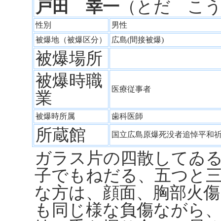
戸田 幸一
（とだ こ
性別
男性
被爆地（被爆区分）
広島(間接被爆)
被爆場所
被爆時職
医療従事者
業
被爆時所属
歯科医師
所蔵館
国立広島原爆死没者追悼平和
ガラス片の四散してゐ
子でもねだる、五つと
な方は、顔面、胸部火傷
も同じ様な負傷ながら