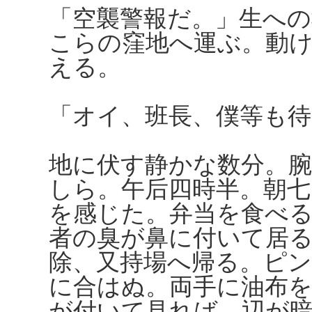
「空襲警報だ。」生への
こらの窪地へ運ぶ。動
える。
「オイ、班長、僕等も待
地に伏す静かな数分。
しら。午后四時半。朝七
を感じた。弁当を食べ
者の臭が鼻に付いて居
除、又持場へ帰る。ピ
に合はぬ。両手に油布
が付いて見れば、辺が