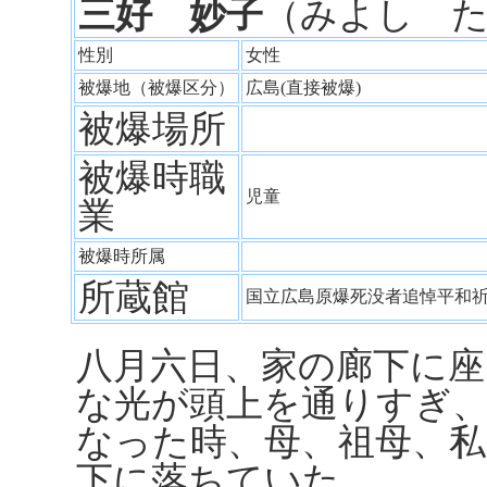
三好 妙子
（みよし 
性別
女性
被爆地（被爆区分）
広島(直接被爆)
被爆場所
被爆時職
児童
業
被爆時所属
所蔵館
国立広島原爆死没者追悼平和
八月六日、家の廊下に
な光が頭上を通りすぎ
なった時、母、祖母、
下に落ちていた。