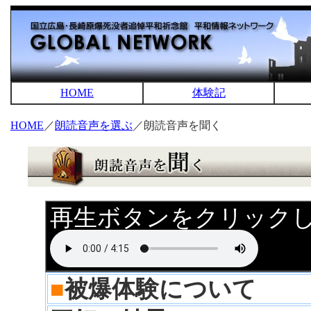
HOME
体験記
HOME
／
朗読音声を選ぶ
／朗読音声を聞く
再生ボタンをクリック
■
被爆体験について