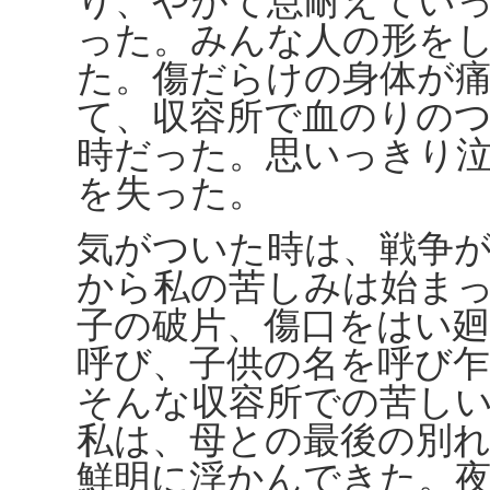
り、やがて息耐えてい
った。みんな人の形を
た。傷だらけの身体が
て、収容所で血のりの
時だった。思いっきり
を失った。
気がついた時は、戦争
から私の苦しみは始ま
子の破片、傷口をはい
呼び、子供の名を呼び
そんな収容所での苦し
私は、母との最後の別
鮮明に浮かんできた。