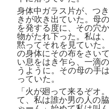
身体中ガラス片が、つ
きが吹き出ていた。母
を発する度に、その穴
物がたれ下った。私は
黙ってそれを見ていた
の身体にその布をさい
い息をはき乍ら、一滴
うように。その母の手
っていた。
「火が廻って来るぞオ
て、私は誰か男の人の
ゃーん」始めて私は叫