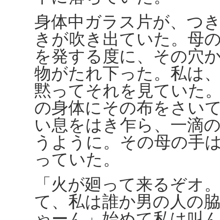
身体中ガラス片が、つ
きが吹き出ていた。母
を発する度に、その穴
物がたれ下った。私は
黙ってそれを見ていた
の身体にその布をさい
い息をはき乍ら、一滴
うように。その母の手
っていた。
「火が廻って来るぞオ
て、私は誰か男の人の
ゃーん」始めて私は叫