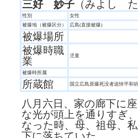
三好 妙子
（みよし 
性別
女性
被爆地（被爆区分）
広島(直接被爆)
被爆場所
被爆時職
児童
業
被爆時所属
所蔵館
国立広島原爆死没者追悼平和
八月六日、家の廊下に
な光が頭上を通りすぎ
なった時、母、祖母、
下に落ちていた。