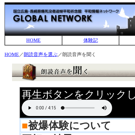
HOME
体験記
HOME
／
朗読音声を選ぶ
／朗読音声を聞く
再生ボタンをクリック
■
被爆体験について