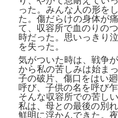
り、やがて息耐えてい
った。みんな人の形を
た。傷だらけの身体が
て、収容所で血のりの
時だった。思いっきり
を失った。
気がついた時は、戦争
から私の苦しみは始ま
子の破片、傷口をはい
呼び、子供の名を呼び
そんな収容所での苦し
私は、母との最後の別
鮮明に浮かんできた。