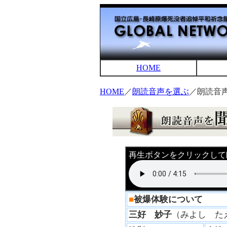
HOME
HOME
／
朗読音声を選ぶ
／朗読音
再生ボタンをクリックして
■
被爆体験について
三好 妙子
（みよし 