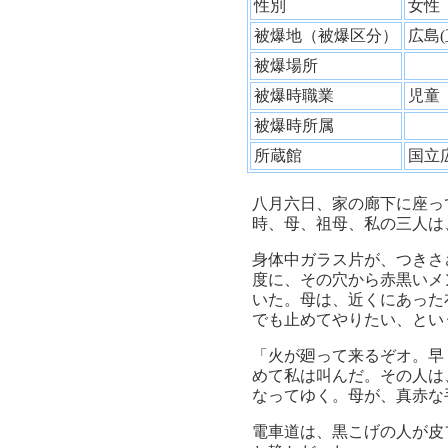
性別
女
被爆地（被爆区分）
広島
被爆場所
被爆時職業
児
被爆時所属
所蔵館
国立
八月六日、家の廊下に座っ
時、母、祖母、私の三人は
身体中ガラス片が、つきさ
度に、その穴から赤黒いメ
いた。母は、近くにあった
でも止めてやりたい、とい
「火が廻って来るぞオ。早
めて私は叫んだ。その人は
なってゆく。母が、真赤な
電車道は、黒こげの人が皮