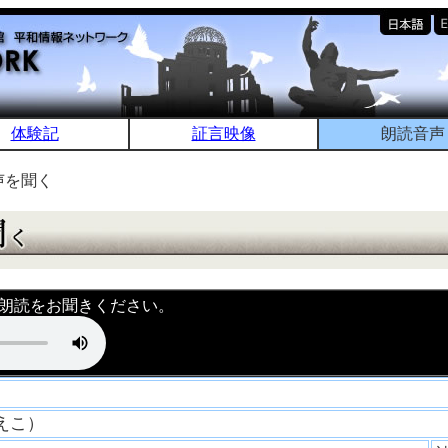
体験記
証言映像
朗読音声
声を聞く
朗読をお聞きください。
たえこ）