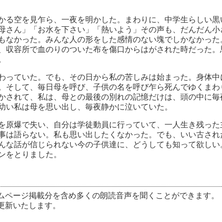
かる空を見乍ら、一夜を明かした。まわりに、中学生らしい黒
母さん」「お水を下さい」「熱いよう」その声も、だんだん小
もなかった。みんな人の形をした感情のない塊でしかなかった
、収容所で血のりのついた布を傷口からはがされた時だった。
。
わっていた。でも、その日から私の苦しみは始まった。身体中
。そして、毎日母を呼び、子供の名を呼び乍ら死んでゆくまわ
かされて、私は、母との最後の別れの記憶だけは、頭の中に毎
幼い私は母を思い出し、毎夜静かに泣いていた。
を原爆で失い、自分は学徒動員に行っていて、一人生き残った
事は語らない。私も思い出したくなかった。でも、いい古され
んな話が信じられない今の子供達に、どうしても知って欲しい
ンをとりました。
ムページ掲載分を含め多くの朗読音声を聞くことができます。
更新いたします。