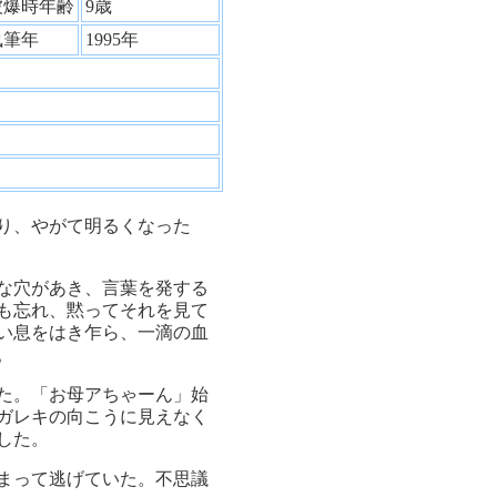
被爆時年齢
9歳
執筆年
1995年
り、やがて明るくなった
な穴があき、言葉を発する
も忘れ、黙ってそれを見て
い息をはき乍ら、一滴の血
。
た。「お母アちゃーん」始
ガレキの向こうに見えなく
した。
まって逃げていた。不思議