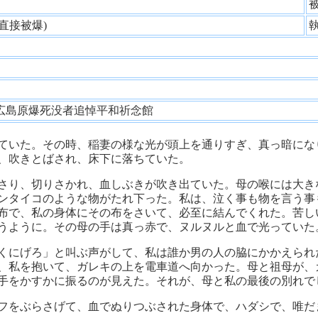
性
(直接被爆)
童
広島原爆死没者追悼平和祈念館
ていた。その時、稲妻の様な光が頭上を通りすぎ、真っ暗にな
、吹きとばされ、床下に落ちていた。
さり、切りさかれ、血しぶきが吹き出ていた。母の喉には大き
ンタイコのような物がたれ下った。私は、泣く事も物を言う事
布で、私の身体にその布をさいて、必至に結んでくれた。苦し
うように。その母の手は真っ赤で、ヌルヌルと血で光っていた
くにげろ」と叫ぶ声がして、私は誰か男の人の脇にかかえられ
、私を抱いて、ガレキの上を電車道へ向かった。母と祖母が、
手をかすかに振るのが見えた。それが、母と私の最後の別れで
フをぶらさげて、血でぬりつぶされた身体で、ハダシで、唯だ