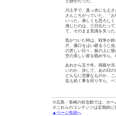
と静かだった。
川土手で、真っ赤にもえさ
さんころがっていた。「お
いった。淋しくも恐ろしく
感じたのは、三日位たって
て、そのまま意識を失った
気がついた時は、戦争が終
片、傷口をはい廻るうじ虫
の苦しい日々。板の上に寝
空の美しい星を眺め乍ら、
あれから五十年。両親や兄
いのか、決して、あの日の
どんなに悲惨なものか、こ
迄も続く事を祈り乍ら、ペ
※広島・長崎の祈念館では、ホー
※これらのコンテンツは定期的に
▲ページ先頭へ