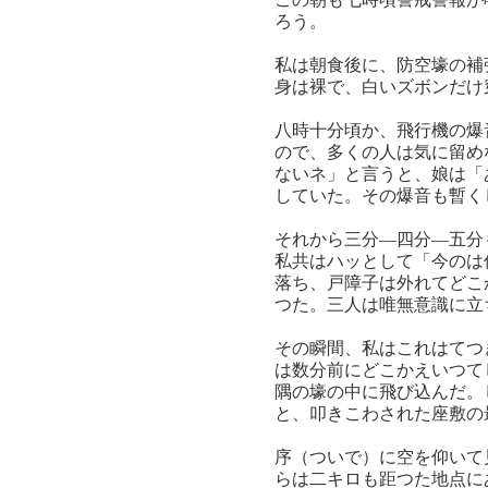
ろう。
私は朝食後に、防空壕の補
身は裸で、白いズボンだけ
八時十分頃か、飛行機の爆
ので、多くの人は気に留め
ないネ」と言うと、娘は「
していた。その爆音も暫く
それから三分―四分―五分
私共はハッとして「今のは
落ち、戸障子は外れてどこ
つた。三人は唯無意識に立
その瞬間、私はこれはてつ
は数分前にどこかえいつて
隅の壕の中に飛び込んだ。
と、叩きこわされた座敷の
序（ついで）に空を仰いて
らは二キロも距つた地点に