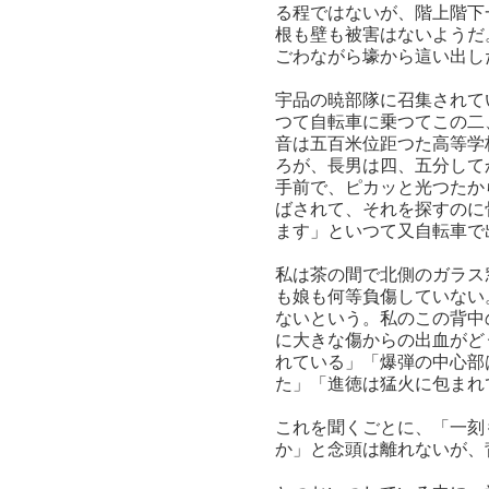
る程ではないが、階上階下
根も壁も被害はないようだ
ごわながら壕から這い出し
宇品の暁部隊に召集されて
つて自転車に乗つてこの二
音は五百米位距つた高等学
ろが、長男は四、五分して
手前で、ピカッと光つたか
ばされて、それを探すのに
ます」といつて又自転車で
私は茶の間で北側のガラス
も娘も何等負傷していない
ないという。私のこの背中
に大きな傷からの出血がど
れている」「爆弾の中心部
た」「進徳は猛火に包まれ
これを聞くごとに、「一刻
か」と念頭は離れないが、