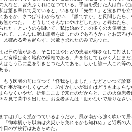
の人など、皆火ぶくれになつている。手当を受けた人は白い油
私は驚き呆れて見ていると、いきなり「先生！」と泣き声を立
であるか、さつぱりわからない、「誰ですか」と反問したら、
も無かつた。「どうしてそんなにやけどしたか」と尋ねたら、
られた」というのを聞いて、私は始めてこの多くの火傷者は、
られて、こんなに沢山患者を出したのであろうか」とおぼろげ
、又確める考も起らず、只驚き恐れたのみであつた。
まだ日の陰がある。そこにはやけどの患者が群をなして打臥し
しむ有様は全く地獄の様相である。声を出してもがく人はまだ
人はもう己に息を引きとつた人である。しかし誰一人これ等の
ある。
、もう医者の前に立つて「怪我をしました」などといつて診察
来た事が恥かしくなつた。恥ずかしいが出血はどうも止まらな
まらなくいやだ、折角ここまで来たのだからと、この火傷患者
きを見て背中を出した。お医者さんは「動かないで居りなさい
ますはげしく拡がつているようだが、風が南から強く吹いて居
。「御幸橋から以南は火災から免れるかも知れぬ」と近所の人
今日の学校行はあきらめた。