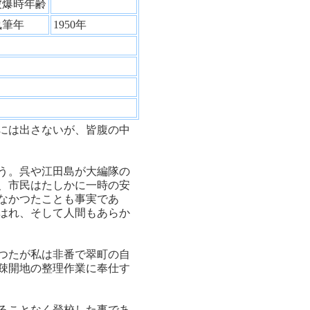
被爆時年齢
執筆年
1950年
には出さないが、皆腹の中
う。呉や江田島が大編隊の
、市民はたしかに一時の安
なかつたことも事実であ
はれ、そして人間もあらか
つたが私は非番で翠町の自
疎開地の整理作業に奉仕す
ることなく登校した事であ