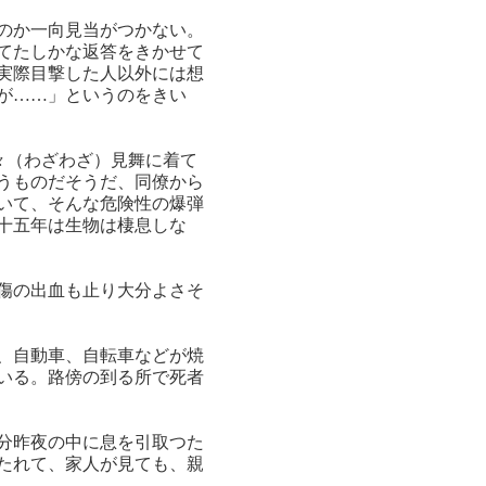
のか一向見当がつかない。
てたしかな返答をきかせて
実際目撃した人以外には想
が……」というのをきい
々（わざわざ）見舞に着て
うものだそうだ、同僚から
いて、そんな危険性の爆弾
十五年は生物は棲息しな
傷の出血も止り大分よさそ
、自動車、自転車などが焼
いる。路傍の到る所で死者
分昨夜の中に息を引取つた
たれて、家人が見ても、親