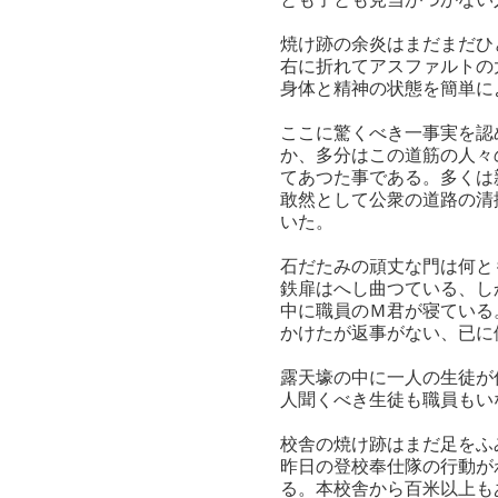
焼け跡の余炎はまだまだひ
右に折れてアスファルトの
身体と精神の状態を簡単に
ここに驚くべき一事実を認
か、多分はこの道筋の人々
てあつた事である。多くは
敢然として公衆の道路の清
いた。
石だたみの頑丈な門は何と
鉄扉はへし曲つている、し
中に職員のＭ君が寝ている
かけたが返事がない、已に
露天壕の中に一人の生徒が
人聞くべき生徒も職員もい
校舎の焼け跡はまだ足をふ
昨日の登校奉仕隊の行動が
る。本校舎から百米以上も