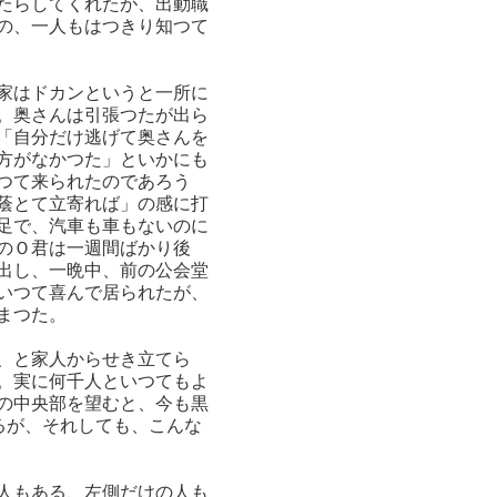
たらしてくれたが、出動職
の、一人もはつきり知つて
家はドカンというと一所に
。奥さんは引張つたが出ら
「自分だけ逃げて奥さんを
方がなかつた」といかにも
つて来られたのであろう
蔭とて立寄れば」の感に打
足で、汽車も車もないのに
のＯ君は一週間ばかり後
出し、一晩中、前の公会堂
いつて喜んで居られたが、
まつた。
、と家人からせき立てら
。実に何千人といつてもよ
の中央部を望むと、今も黒
るが、それしても、こんな
人もある、左側だけの人も