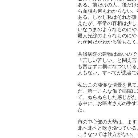
ある、前だけの人、後だけ
ら面相も何もわからない。
ある。しかし私はそれが誰
えたが、平常の容相は少し
いなづまのようなものにや
殺人光線のようなものにや
れが何だかわかる筈もなく
共済病院の建物は高いので
「苦しい苦しい」と悶え苦
も言はずに横になつている
人もない、すべてが患者で
私はこの凄惨な情景を見て
た。第一こんな傷で病院に
て、ぬらぬらした感じがた
る中に、お医者さんの手す
た。
市の中心部の火勢は、ます
北へ北へと吹き漲つている
こうなつては仕方がない、