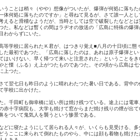
いうことは稍々（やや）想像がついたが、爆弾が何処に落ちた
一体何処に落ちたのですか」と尋ねて見るが、さて誰一人とし
考えると滑稽なようだが、当時としては空で破裂したなどとは
つた。私などは暫くの間はラヂオの放送の「広島に特殊の爆弾
目わからずにいた。
高等学校に居られたＫ君が、はつきり覚え■八月の十日頃に態
した最初であつた、「広島に落したのは、あれは原子爆弾とい
てはいけない、早く帰つて来いと注意された」ということをき
やと慄（ふる）え上がつたものであつた。その頃から広島は七
に上つた。
さて翌七日も昨日のように晴れわたつた暑い日である。背中の
て学校に出かけた。
た。千田町も御幸橋に近い所は焼け残つている。途上には電車
の赤十字病院も、大学も焼けて窓からまだ焼け残りの煙が出て
鼻をついて鬼気人を襲うという惨景である。
などに寝たようにして居られる人々が、いくらも見受ける、多
どうここに来られて倒れたものやら、中には顔も着物も焼けた
人もある。