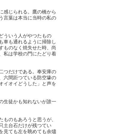
に感じられる。鷹の橋から
う言葉は本当に当時の私の
どういう人がやつたもの
も車も通れるように掃除し
すものなく焼失せた時、尚
、私は学校の門にたどり着
二つだけである。奉安庫の
、六間距つている防空壕の
オイオイどうした」と声を
の生徒かも知れないが誰一
たものもあろうと思うが、
只土台石だけが残つてい
を見ても左を眺めても余燼