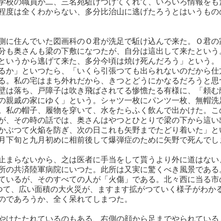
学校の職員が二、三名宛駈けつけてくれて、いろいろ情報をも
程度は全くわからない、多分比治山に逃げたろうとはいうもの
側に住んでいた図画科のＯ君が洗足で駈け込んで来た。Ｏ君の
分も奥さんも梁の下敷になつたが、自分は這出して来たという
というから逃げて来た、多分今頃は焼け死んだろう」という。
るか」といつたら、「いくら引張つても出られないのだから仕
る。私の宅はまち外れだから、きつとどうにかなるだろうと思
壁は落ち、戸障子は吹き飛ばされてる惨憺たる有様に、「頼む
の親戚の家にゆく」という。シャツ一枚にパンツ一枚、無帽洗
。私の帽子、履物を穿いて、水をたらふく飲んで出かけた。こ
が、その時の話では、奥さんはやつとひとりで梁の下から這い
かぶつて火焔を防ぎ、次の日これも矢野までたどり着いた」と
月下旬と九月初めに相前後して爆弾症のために矢野で死んでし
止まらないから、之は医者に手当をして貰うより外に道はない
所の共済陸軍病院にいつた。此所は又実に驚くべき風景である
ているが、そのすべての人が「火傷」である。北々西に当る市
上つて、広い面積の大火災が、ますます拡がつていく様子がわか
のであろうか、全く呆れてしまつた。
やけたたれているのもある、右側の顔から足までやられている