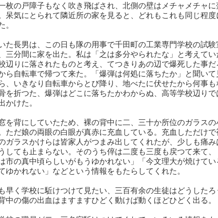
一枚の戸障子もなく吹き飛ばされ、北側の壁はメチャメチャに
。呆気にとられて隣近所の家を見ると、どれもこれも同じ程度
た。
いた長男は、この日も隊の用事で千田町の工業専門学校の試験
、三分間に家を出た。私は「之は多分やられたな」と考えてい
校辺りに落されたものと考え、てつきりあの辺で爆死した事だ
から自転車で帰つて来た。「爆弾は何処に落ちたか」と聞いて
ら、いきなり自転車からとび降り、地べたに伏せたから何事も
骨を折つた、爆弾はどこに落ちたかわからぬ、高等学校辺りで
出かけた。
窓を背にしていたため、裸の背中に二、三十か所位のガラスの
。ただ娘の両眼の白眼が真赤に充血している。充血しただけで
のガラスかけらは皆家人がつまみ出してくれたが、少しも痛み
うしても止まらない。そのうち倅は二度も三度も戻つて来て、
は市の真中頃らしいがもうゆかれない」「今文理大が焼けてい
てゆかれない」などという情報をもたらしてくれた。
も早く学校に駈けつけて見たい、三百有余の生徒はどうしたろ
背中の傷の出血はますますひどく動けば動くほどひどく出る。