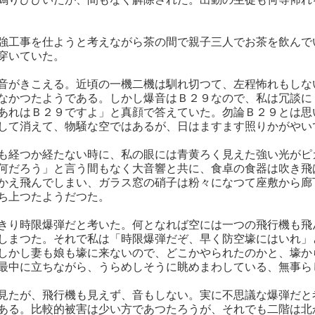
強工事を仕ようと考えながら茶の間で親子三人でお茶を飲んで
穿いていた。
音がきこえる。近頃の一機二機は馴れ切つて、左程怖れもしな
なかつたようである。しかし爆音はＢ２９なので、私は冗談に
あれはＢ２９ですよ」と真顔で答えていた。勿論Ｂ２９とは思
して消えて、物騒な空ではあるが、日はますます照りかがやい
も経つか経たない時に、私の眼には青黄ろく見えた強い光がピ
何だろう」と言う間もなく大音響と共に、食卓の食器は吹き飛
かえ飛んでしまい、ガラス窓の硝子は粉々になつて座敷から廊
ち上つたようだつた。
きり時限爆弾だと考いた。何となれば空には一つの飛行機も飛
しまつた。それで私は「時限爆弾だぞ、早く防空壕にはいれ」
しかし妻も娘も壕に来ないので、どこかやられたのかと、壕か
最中に立ちながら、うらめしそうに眺めまわしている、無事ら
見たが、飛行機も見えず、音もしない。実に不思議な爆弾だと
ある。比較的被害は少い方であつたろうが、それでも二階は北