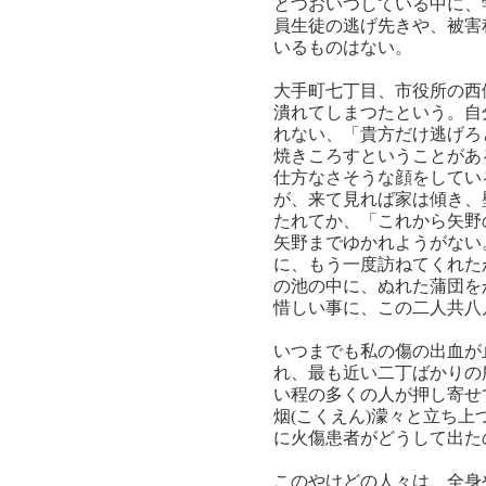
とつおいつしている中に、
員生徒の逃げ先きや、被害
いるものはない。
大手町七丁目、市役所の西
潰れてしまつたという。自
れない、「貴方だけ逃げろ
焼きころすということがあ
仕方なさそうな顔をしてい
が、来て見れば家は傾き、
たれてか、「これから矢野
矢野までゆかれようがない
に、もう一度訪ねてくれた
の池の中に、ぬれた蒲団を
惜しい事に、この二人共八
いつまでも私の傷の出血が
れ、最も近い二丁ばかりの
い程の多くの人が押し寄せ
烟(こくえん)濛々と立ち
に火傷患者がどうして出た
このやけどの人々は、全身