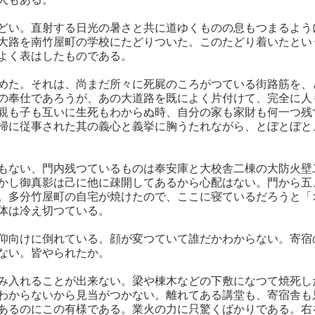
どい。直射する日光の暑さと共に道ゆくものの息もつまるよう
大路を南竹屋町の学校にたどりついた。このたどり着いたとい
よく表はしたものである。
めた。それは、尚まだ所々に死屍のころがつている街路筋を、
の奉仕であろうが、あの大道路を既によく片付けて、完全に人
親も子も互いに生死もわからぬ時、自分の家も家財も何一つ残
掃に従事された其の義心と義挙に胸うたれながら、とぼとぼと
もない、門内残つているものは奉安庫と大校舎二棟の大防火壁
かし御真影は己に他に疎開してあるから心配はない。門から五
。多分竹屋町の自宅が焼けたので、ここに寝ているだろうと「
体は冷え切つている。
仰向けに倒れている。顔が変つていて誰だかわからない。寄宿
ない。皆やられたか。
み入れることが出来ない。梁や棟木などの下敷になつて焼死し
わからないから見当がつかない。離れてある講堂も、寄宿舎も
あるのにこの有様である。業火の力に只驚くばかりである。右