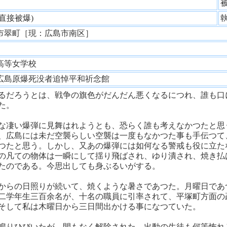
性
(直接被爆)
市翠町［現：広島市南区］
師
高等女学校
広島原爆死没者追悼平和祈念館
るだろうとは、戦争の旗色がだんだん悪くなるにつれ、誰も口
た。
な凄い爆弾に見舞はれようとも、恐らく誰も考えなかつたと思
、広島には未だ空襲らしい空襲は一度もなかつた事も手伝つて
つたと思う。しかし、又あの爆弾には如何なる警戒も役に立た
の凡ての物体は一瞬にして揺り飛ばされ、ゆり潰され、焼き払
たのである。今思出しても身ぶるいがする。
からの日照りが続いて、焼くような暑さであつた。月曜日であ
二学年生三百余名が、十名の職員に引率されて、平塚町方面の
そして私は木曜日から三日間出かける事になつていた。
鳴りひびいたが、間もなく解除された。出動の生徒も何等怖れ