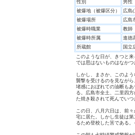
性別
男
被爆地（被爆区分）
広島
被爆場所
広島
被爆時職業
教
被爆時所属
進徳
所蔵館
国立
このような日が、きつと来
では思はないものはなかつ
しかし、まさか、このよう
襲撃を受けるのを見ながら
堵感におぼれての油断もあ
る。広島市全土、二里四方
た焼き殺されて死んでいつ
この日、八月六日は、前々
宅に居た。しかし生徒は第
るため登校した筈である。
この朝も七時頃警戒警報が