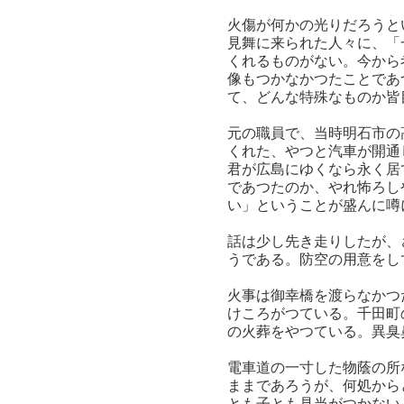
火傷が何かの光りだろうと
見舞に来られた人々に、「
くれるものがない。今から
像もつかなかつたことであ
て、どんな特殊なものか皆
元の職員で、当時明石市の
くれた、やつと汽車が開通
君が広島にゆくなら永く居
であつたのか、やれ怖ろし
い」ということが盛んに噂
話は少し先き走りしたが、
うである。防空の用意をし
火事は御幸橋を渡らなかつ
けころがつている。千田町
の火葬をやつている。異臭
電車道の一寸した物蔭の所
ままであろうが、何処から
とも子とも見当がつかない