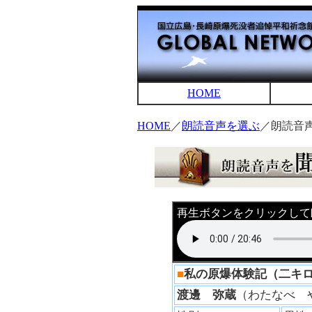
HOME
HOME
／
朗読音声を選ぶ
／朗読音
再生ボタンをクリックして
■
私の原爆体験記（二キ
渡邊 弥蔵
（わたなべ