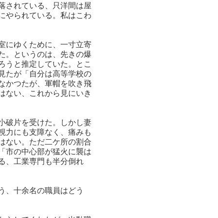
落されている、只洋間は屋
にやられている。私はこわ
室にゆくために、一寸立寄
た。というのは、先きの爆
ろうと推定していた。とこ
見たが「自分は高等学校の
なかつたが、軍帽を吹き飛
はない、これから見にいき
小破片を受けた。しかし妻
視力にも支障なく、痛みも
はない。ただ二ケ所の割合
「市の中心部が猛火に襲は
る、工業専門も半分倒れ
う、十余名の職員はどう