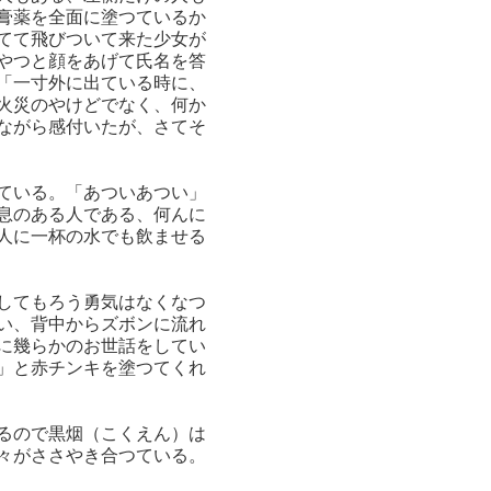
膏薬を全面に塗つているか
てて飛びついて来た少女が
やつと顔をあげて氏名を答
「一寸外に出ている時に、
火災のやけどでなく、何か
ながら感付いたが、さてそ
ている。「あついあつい」
息のある人である、何んに
人に一杯の水でも飲ませる
してもろう勇気はなくなつ
い、背中からズボンに流れ
に幾らかのお世話をしてい
」と赤チンキを塗つてくれ
るので黒烟（こくえん）は
々がささやき合つている。