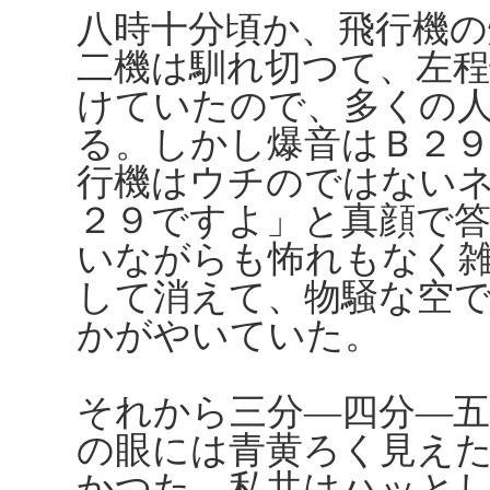
八時十分頃か、飛行機の
二機は馴れ切つて、左
けていたので、多くの
る。しかし爆音はＢ２
行機はウチのではない
２９ですよ」と真顔で
いながらも怖れもなく
して消えて、物騒な空
かがやいていた。
それから三分―四分―
の眼には青黄ろく見え
かつた。私共はハッと