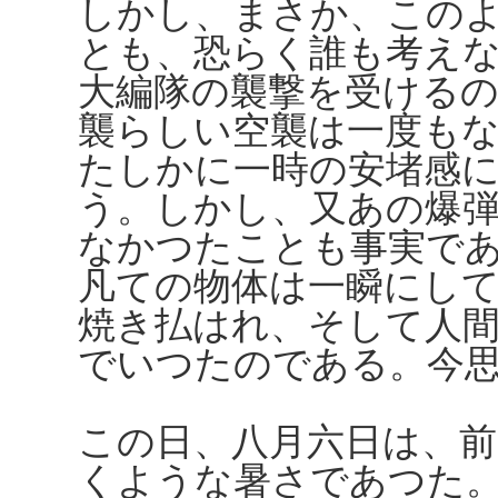
しかし、まさか、この
とも、恐らく誰も考え
大編隊の襲撃を受ける
襲らしい空襲は一度も
たしかに一時の安堵感
う。しかし、又あの爆
なかつたことも事実で
凡ての物体は一瞬にし
焼き払はれ、そして人
でいつたのである。今
この日、八月六日は、
くような暑さであつた