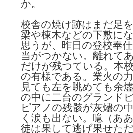
か。
校舎の焼け跡はまだ足
梁や棟木などの下敷に
思うが、昨日の登校奉
当がつかない。離れて
だけが残つている。本
の有様である。業火の
見ても左を眺めても余
の中に二台のグランド
ピアノの残骸が灰燼の
く涙も出ない。噫（ああ
徒は果して逃げ果せた