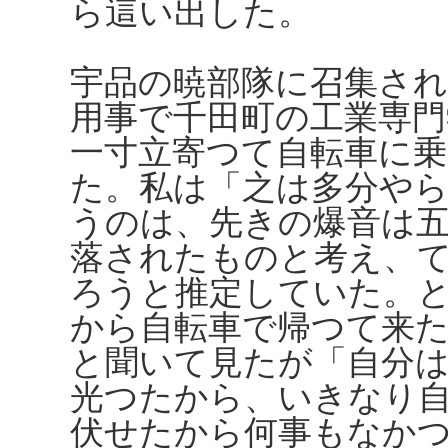
ら這い出した。
宇品の暁部隊に召集さ
用事で千田町の工業専
一寸立寄つて自転車に
た。私は「之は多分や
うのは、先きの爆音は
落されたものと考え、
ろうと推定していた。
から自転車で帰つて来
と聞いて見たが「自分
光つたから、いきなり
伏せたから何事もなか