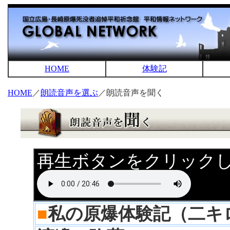
HOME
体験記
HOME
／
朗読音声を選ぶ
／朗読音声を聞く
再生ボタンをクリック
■
私の原爆体験記（二