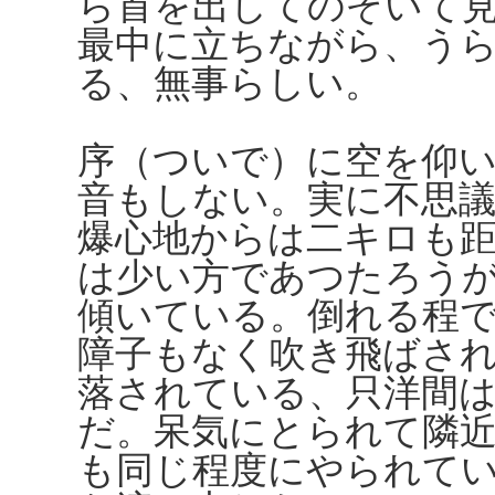
ら首を出してのぞいて
最中に立ちながら、う
る、無事らしい。
序（ついで）に空を仰
音もしない。実に不思
爆心地からは二キロも
は少い方であつたろう
傾いている。倒れる程
障子もなく吹き飛ばさ
落されている、只洋間
だ。呆気にとられて隣
も同じ程度にやられて