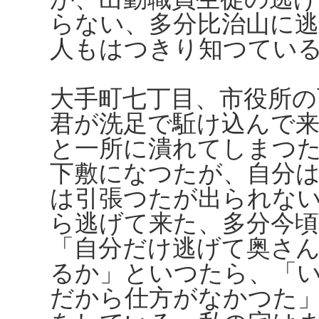
らない、多分比治山に
人もはつきり知つてい
大手町七丁目、市役所の
君が洗足で駈け込んで
と一所に潰れてしまつ
下敷になつたが、自分
は引張つたが出られな
ら逃げて来た、多分今
「自分だけ逃げて奥さ
るか」といつたら、「
だから仕方がなかつた