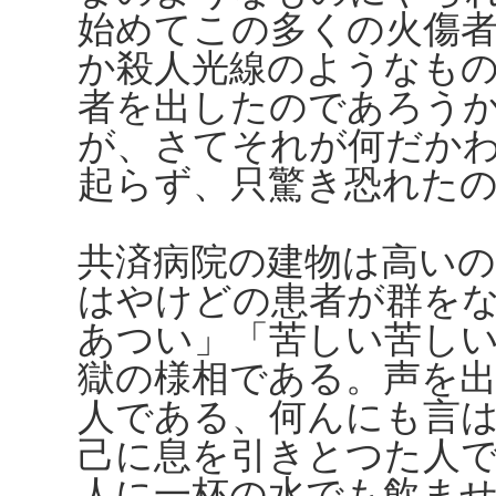
始めてこの多くの火傷
か殺人光線のようなも
者を出したのであろう
が、さてそれが何だか
起らず、只驚き恐れた
共済病院の建物は高い
はやけどの患者が群を
あつい」「苦しい苦し
獄の様相である。声を
人である、何んにも言
己に息を引きとつた人
人に一杯の水でも飲ま