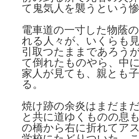
て鬼気人を襲うという
電車道の一寸した物蔭
れる人々が、いくらも
引取つたままであろう
て倒れたものやら、中
家人が見ても、親とも
る。
焼け跡の余炎はまだま
と共に道ゆくものの息
の橋から右に折れてア
学校にたどりついた。