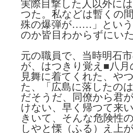
実際目撃した人以外に
つた。私などは暫くの
殊の爆弾が……」とい
のか皆目わからずにい
元の職員で、当時明石市
が、はつきり覚え■八月
見舞に着てくれた、や
た、「広島に落したの
だそうだ、同僚から君
けない、早く帰つて来
きいて、そんな危険性
しやと慄（ふる）え上