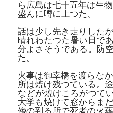
ら広島は七十五年は生
盛んに噂に上つた。
話は少し先き走りした
晴れわたつた暑い日で
分よさそうである。防
た。
火事は御幸橋を渡らな
所は焼け残つている。途
などが焼けころがつて
大学も焼けて窓からま
傍の到る所で死者の火