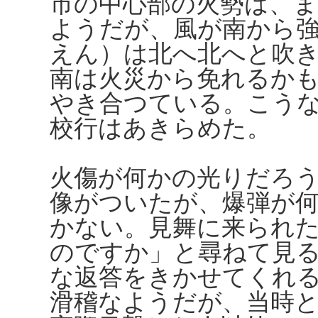
市の中心部の火勢は、
ようだが、風が南から
えん）は北へ北へと吹
南は火災から免れるか
やき合つている。こう
校行はあきらめた。
火傷が何かの光りだろ
像がついたが、爆弾が
かない。見舞に来られ
のですか」と尋ねて見
な返答をきかせてくれ
滑稽なようだが、当時