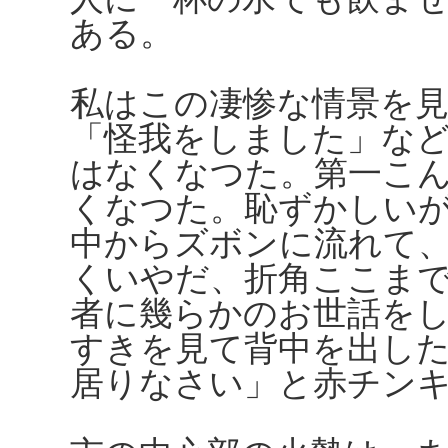
ある。
私はこの凄惨な情景を
「怪我をしました」な
はなくなつた。第一こ
くなつた。恥ずかしい
中からズボンに流れて
くいやだ、折角ここま
者に幾らかのお世話を
すきを見て背中を出し
居りなさい」と赤チン