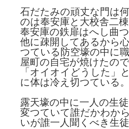
石だたみの頑丈な門は
のは奉安庫と大校舎二
奉安庫の鉄扉はへし曲
他に疎開してあるから
つている防空壕の中に
屋町の自宅が焼けたの
「オイオイどうした」
に体は冷え切つている
露天壕の中に一人の生
変つていて誰だかわか
いが誰一人聞くべき生