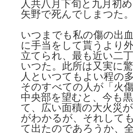
人共八月下旬と九月初
矢野で死んでしまつた
いつまでも私の傷の出
に手当をして貰うより
立てられ、最も近い二
いつた。此所は又実に
人といつてもよい程の
そのすべての人が「火
中央部を望むと、今も黒
て、広い面積の大火災
がわかるが、それして
て出たのであろうか、