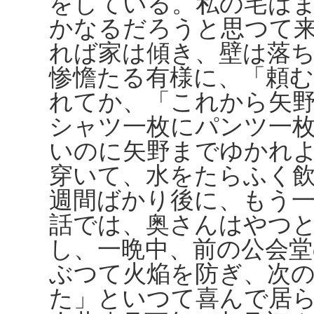
をしている。私の宅は
かなるだろうと思つて
れば家は傾き、壁は落
惨憺たる有様に、「頼
れてか、「これから矢
シャツ一枚にパンツ一
いのに矢野までゆかれ
穿いて、水をたらふく
週間ばかり後に、もう
話では、奥さんはやつ
し、一晩中、前の公会
ぶつて火焔を防ぎ、次
た」といつて喜んで居