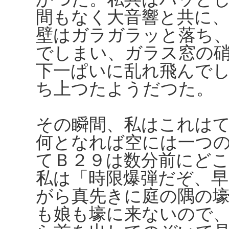
間もなく大音響と共に
壁はガラガラッと落ち
でしまい、ガラス窓の
下一ぱいに乱れ飛んで
ち上つたようだつた。
その瞬間、私はこれは
何となれば空には一つ
てＢ２９は数分前にど
私は「時限爆弾だぞ、
がら真先きに庭の隅の
も娘も壕に来ないので