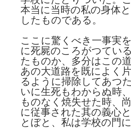
本当に当時の私の身体
したものである。
ここに驚くべき一事実
に死屍のころがつてい
たものか、多分はこの
あの大道路を既によく
るように掃除してあつ
いに生死もわからぬ時
ものなく焼失せた時、
に従事された其の義心
とぼと、私は学校の門