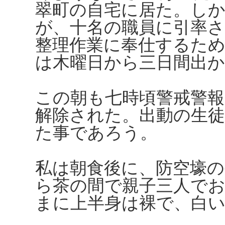
翠町の自宅に居た。しか
が、十名の職員に引率さ
整理作業に奉仕するた
は木曜日から三日間出
この朝も七時頃警戒警
解除された。出動の生
た事であろう。
私は朝食後に、防空壕
ら茶の間で親子三人で
まに上半身は裸で、白