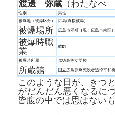
渡邊 弥蔵
（わたなべ
性別
男性
被爆地（被爆区分）
広島(直接被爆)
被爆場所
広島市翠町［現：広島市南
被爆時職
教師
業
被爆時所属
進徳高等女学校
所蔵館
国立広島原爆死没者追悼平和
このような日が、きつ
がだんだん悪くなるに
皆腹の中では思はない