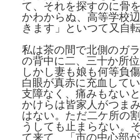
て、それを探すのに骨
かわからぬ、高等学校
きます」といつて又自
私は茶の間で北側のガ
の背中に二、三十か所
しかし妻も娘も何等負
白眼が真赤に充血して
支障なく、痛みもない
かけらは皆家人がつま
はない。ただ二ケ所の
うしても止まらない。
て来て、「市の中心部