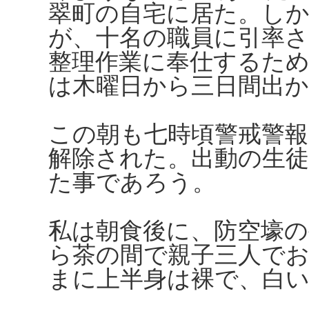
翠町の自宅に居た。しか
が、十名の職員に引率さ
整理作業に奉仕するた
は木曜日から三日間出
この朝も七時頃警戒警
解除された。出動の生
た事であろう。
私は朝食後に、防空壕
ら茶の間で親子三人で
まに上半身は裸で、白