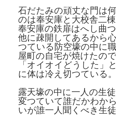
石だたみの頑丈な門は
のは奉安庫と大校舎二
奉安庫の鉄扉はへし曲
他に疎開してあるから
つている防空壕の中に
屋町の自宅が焼けたの
「オイオイどうした」
に体は冷え切つている
露天壕の中に一人の生
変つていて誰だかわか
いが誰一人聞くべき生