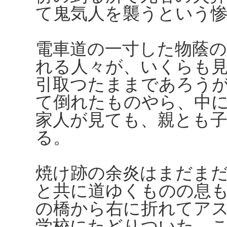
て鬼気人を襲うという
電車道の一寸した物蔭
れる人々が、いくらも
引取つたままであろう
て倒れたものやら、中
家人が見ても、親とも
る。
焼け跡の余炎はまだま
と共に道ゆくものの息
の橋から右に折れてア
学校にたどりついた。