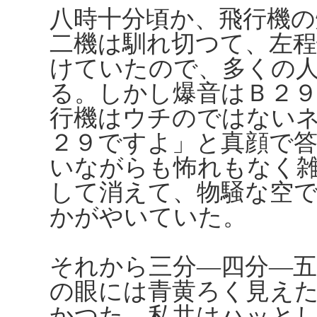
八時十分頃か、飛行機の
二機は馴れ切つて、左
けていたので、多くの
る。しかし爆音はＢ２
行機はウチのではない
２９ですよ」と真顔で
いながらも怖れもなく
して消えて、物騒な空
かがやいていた。
それから三分―四分―
の眼には青黄ろく見え
かつた。私共はハッと