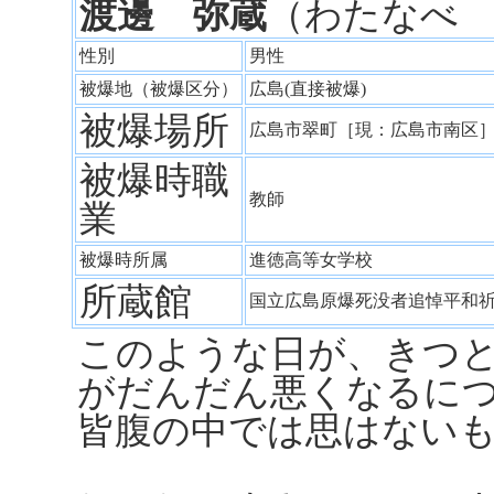
渡邊 弥蔵
（わたなべ
性別
男性
被爆地（被爆区分）
広島(直接被爆)
被爆場所
広島市翠町［現：広島市南
被爆時職
教師
業
被爆時所属
進徳高等女学校
所蔵館
国立広島原爆死没者追悼平和
このような日が、きつ
がだんだん悪くなるに
皆腹の中では思はない