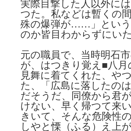
実際目撃した人以外に
つた。私などは暫くの
殊の爆弾が……」とい
のか皆目わからずにい
元の職員で、当時明石市
が、はつきり覚え■八月
見舞に着てくれた、や
た、「広島に落したの
だそうだ、同僚から君
けない、早く帰つて来
きいて、そんな危険性
しやと慄（ふる）え上