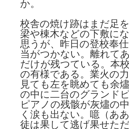
か。
校舎の焼け跡はまだ足
梁や棟木などの下敷に
思うが、昨日の登校奉
当がつかない。離れて
だけが残つている。本
の有様である。業火の
見ても左を眺めても余
の中に二台のグランド
ピアノの残骸が灰燼の
く涙も出ない。噫（ああ
徒は果して逃げ果せた