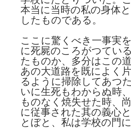
本当に当時の私の身体
したものである。
ここに驚くべき一事実
に死屍のころがつてい
たものか、多分はこの
あの大道路を既によく
るように掃除してあつ
いに生死もわからぬ時
ものなく焼失せた時、
に従事された其の義心
とぼと、私は学校の門