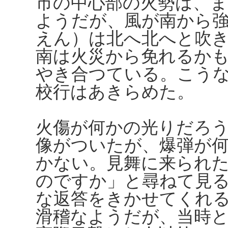
市の中心部の火勢は、
ようだが、風が南から
えん）は北へ北へと吹
南は火災から免れるか
やき合つている。こう
校行はあきらめた。
火傷が何かの光りだろ
像がついたが、爆弾が
かない。見舞に来られ
のですか」と尋ねて見
な返答をきかせてくれ
滑稽なようだが、当時