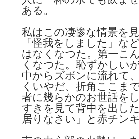
ある。
私はこの凄惨な情景を
「怪我をしました」な
はなくなつた。第一こ
くなつた。恥ずかしい
中からズボンに流れて
くいやだ、折角ここま
者に幾らかのお世話を
すきを見て背中を出し
居りなさい」と赤チン