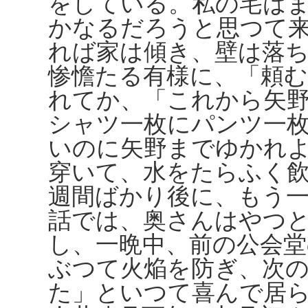
をしている。私の宅は
かなるだろうと思つて
れば家は傾き、壁は落
惨憺たる有様に、「頼
れてか、「これから矢
シャツ一枚にパンツ一
いのに矢野までゆかれ
穿いて、水をたらふく
週間ばかり後に、もう
話では、奥さんはやつ
し、一晩中、前の公会
ぶつて火焔を防ぎ、次
た」といつて喜んで居