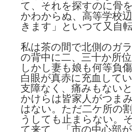
て、それを探すのに骨
かわからぬ、高等学校
きます」といつて又自
私は茶の間で北側のガ
の背中に二、三十か所
しかし妻も娘も何等負
白眼が真赤に充血して
支障なく、痛みもない
かけらは皆家人がつま
はない。ただ二ケ所の
うしても止まらない。
て来て、「市の中心部