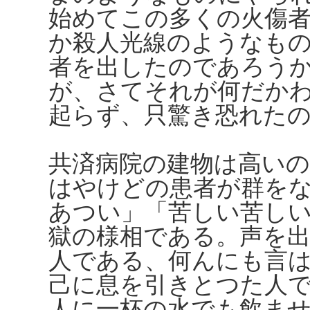
始めてこの多くの火傷
か殺人光線のようなも
者を出したのであろう
が、さてそれが何だか
起らず、只驚き恐れた
共済病院の建物は高い
はやけどの患者が群を
あつい」「苦しい苦し
獄の様相である。声を
人である、何んにも言
己に息を引きとつた人
人に一杯の水でも飲ま