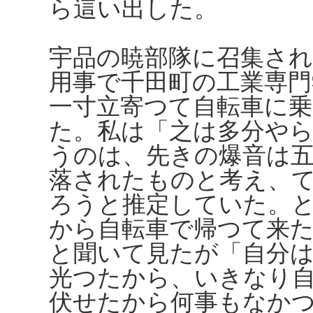
ら這い出した。
宇品の暁部隊に召集さ
用事で千田町の工業専
一寸立寄つて自転車に
た。私は「之は多分や
うのは、先きの爆音は
落されたものと考え、
ろうと推定していた。
から自転車で帰つて来
と聞いて見たが「自分
光つたから、いきなり
伏せたから何事もなか