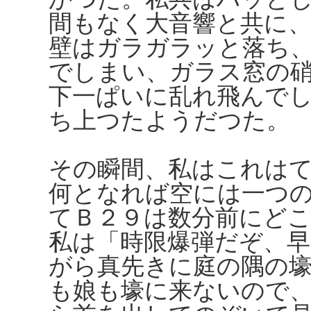
間もなく大音響と共に
壁はガラガラッと落ち
でしまい、ガラス窓の
下一ぱいに乱れ飛んで
ち上つたようだつた。
その瞬間、私はこれは
何となれば空には一つ
てＢ２９は数分前にど
私は「時限爆弾だぞ、
がら真先きに庭の隅の
も娘も壕に来ないので