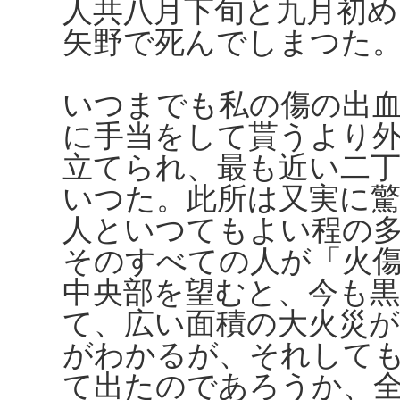
人共八月下旬と九月初
矢野で死んでしまつた
いつまでも私の傷の出
に手当をして貰うより
立てられ、最も近い二
いつた。此所は又実に
人といつてもよい程の
そのすべての人が「火
中央部を望むと、今も黒
て、広い面積の大火災
がわかるが、それして
て出たのであろうか、