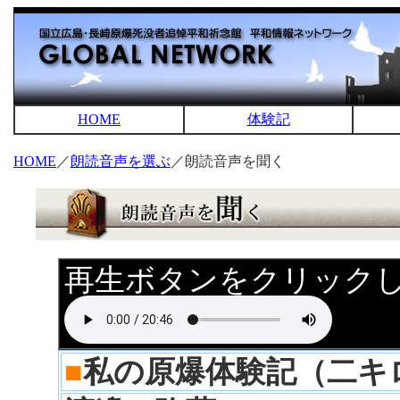
HOME
体験記
HOME
／
朗読音声を選ぶ
／朗読音声を聞く
再生ボタンをクリック
■
私の原爆体験記（二