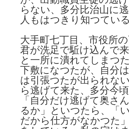
らない、多分比治山に
人もはつきり知つてい
大手町七丁目、市役所の
君が洗足で駈け込んで
と一所に潰れてしまつ
下敷になつたが、自分
は引張つたが出られな
ら逃げて来た、多分今
「自分だけ逃げて奥さ
るか」といつたら、「
だから仕方がなかつた