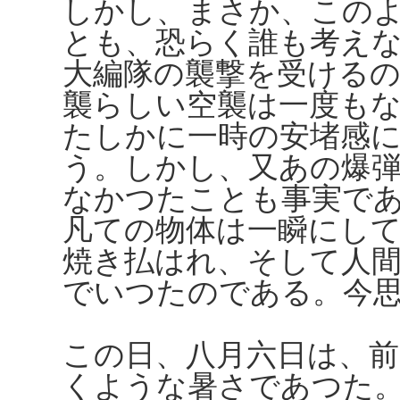
しかし、まさか、この
とも、恐らく誰も考え
大編隊の襲撃を受ける
襲らしい空襲は一度も
たしかに一時の安堵感
う。しかし、又あの爆
なかつたことも事実で
凡ての物体は一瞬にし
焼き払はれ、そして人
でいつたのである。今
この日、八月六日は、
くような暑さであつた