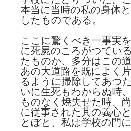
本当に当時の私の身体
したものである。
ここに驚くべき一事実
に死屍のころがつてい
たものか、多分はこの
あの大道路を既によく
るように掃除してあつ
いに生死もわからぬ時
ものなく焼失せた時、
に従事された其の義心
とぼと、私は学校の門