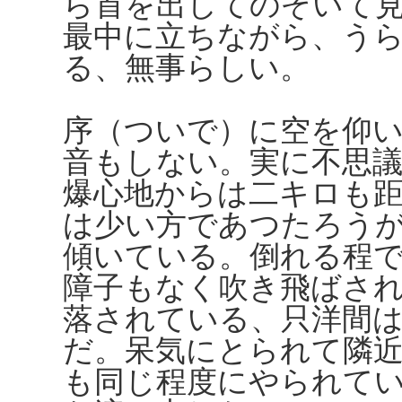
ら首を出してのぞいて
最中に立ちながら、う
る、無事らしい。
序（ついで）に空を仰
音もしない。実に不思
爆心地からは二キロも
は少い方であつたろう
傾いている。倒れる程
障子もなく吹き飛ばさ
落されている、只洋間
だ。呆気にとられて隣
も同じ程度にやられて