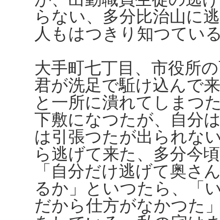
らない、多分比治山に
人もはつきり知つてい
大手町七丁目、市役所の
君が洗足で駈け込んで
と一所に潰れてしまつ
下敷になつたが、自分
は引張つたが出られな
ら逃げて来た、多分今
「自分だけ逃げて奥さ
るか」といつたら、「
だから仕方がなかつた