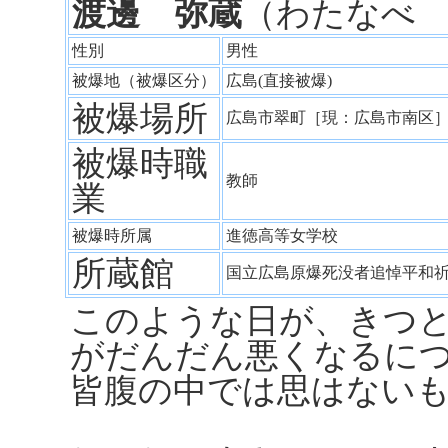
渡邊 弥蔵
（わたなべ
性別
男性
被爆地（被爆区分）
広島(直接被爆)
被爆場所
広島市翠町［現：広島市南
被爆時職
教師
業
被爆時所属
進徳高等女学校
所蔵館
国立広島原爆死没者追悼平和
このような日が、きつ
がだんだん悪くなるに
皆腹の中では思はない