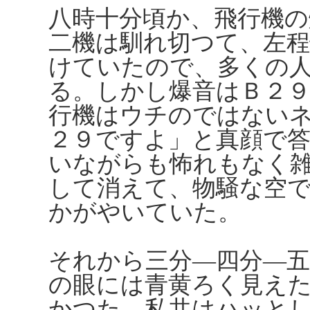
八時十分頃か、飛行機の
二機は馴れ切つて、左
けていたので、多くの
る。しかし爆音はＢ２
行機はウチのではない
２９ですよ」と真顔で
いながらも怖れもなく
して消えて、物騒な空
かがやいていた。
それから三分―四分―
の眼には青黄ろく見え
かつた。私共はハッと