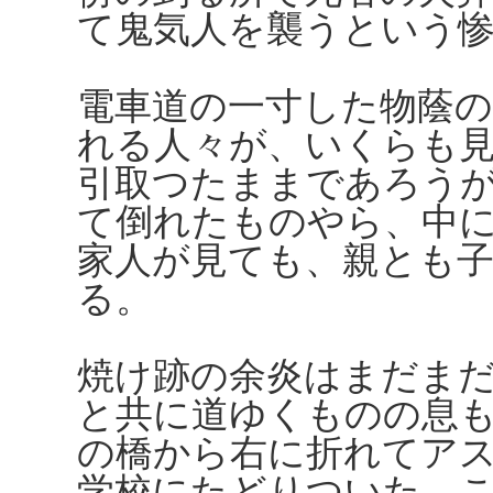
て鬼気人を襲うという
電車道の一寸した物蔭
れる人々が、いくらも
引取つたままであろう
て倒れたものやら、中
家人が見ても、親とも
る。
焼け跡の余炎はまだま
と共に道ゆくものの息
の橋から右に折れてア
学校にたどりついた。