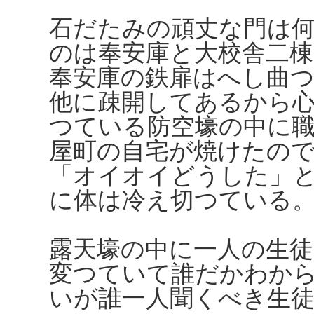
石だたみの頑丈な門は
のは奉安庫と大校舎二
奉安庫の鉄扉はへし曲
他に疎開してあるから
つている防空壕の中に
屋町の自宅が焼けたの
「オイオイどうした」
に体は冷え切つている
露天壕の中に一人の生
変つていて誰だかわか
いが誰一人聞くべき生