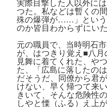
実際目撃した人以外に
つた。私などは暫くの
殊の爆弾が……」とい
のか皆目わからずにい
元の職員で、当時明石市
が、はつきり覚え■八月
見舞に着てくれた、や
た、「広島に落したの
だそうだ、同僚から君
けない、早く帰つて来
きいて、そんな危険性
しやと慄（ふる）え上