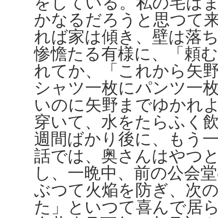
をしている。私の宅は
かなるだろうと思つて
れば家は傾き、壁は落
惨憺たる有様に、「頼
れてか、「これから矢
シャツ一枚にパンツ一
いのに矢野までゆかれ
穿いて、水をたらふく
週間ばかり後に、もう
話では、奥さんはやつ
し、一晩中、前の公会
ぶつて火焔を防ぎ、次
た」といつて喜んで居