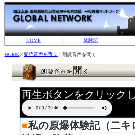
HOME
体験記
HOME
／
朗読音声を選ぶ
／朗読音声を聞く
再生ボタンをクリック
■
私の原爆体験記（二