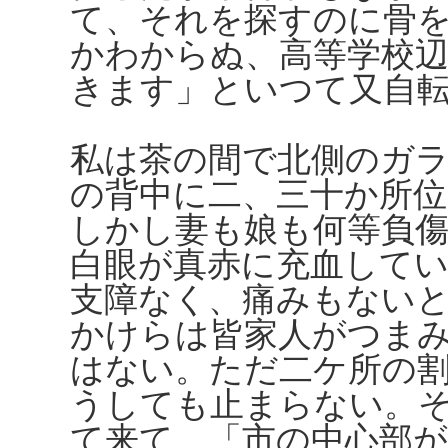
て、それを探すのに骨
かわからぬ、高等学校
きます」といつて又自
私は茶の間で北側のガ
の背中に二、三十か所
しかし妻も娘も何等負
白眼が真赤に充血して
支障なく、痛みもない
かけらは皆家人がつま
はない。ただ二ケ所の
うしても止まらない。
て来て、「市の中心部