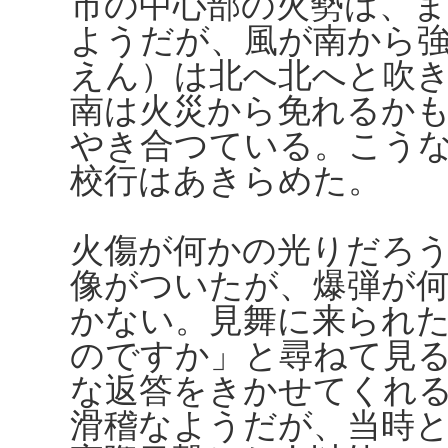
市の中心部の火勢は、
ようだが、風が南から
えん）は北へ北へと吹
南は火災から免れるか
やき合つている。こう
校行はあきらめた。
火傷が何かの光りだろ
像がついたが、爆弾が
かない。見舞に来られ
のですか」と尋ねて見
な返答をきかせてくれ
滑稽なようだが、当時