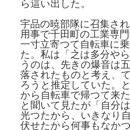
ら這い出した。
宇品の暁部隊に召集さ
用事で千田町の工業専
一寸立寄つて自転車に
た。私は「之は多分や
うのは、先きの爆音は
落されたものと考え、
ろうと推定していた。
から自転車で帰つて来
と聞いて見たが「自分
光つたから、いきなり
伏せたから何事もなか