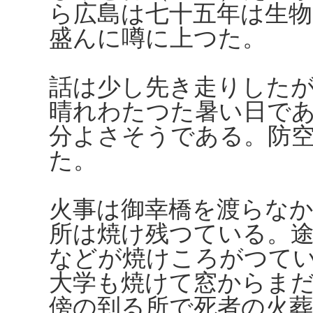
ら広島は七十五年は生
盛んに噂に上つた。
話は少し先き走りした
晴れわたつた暑い日で
分よさそうである。防
た。
火事は御幸橋を渡らな
所は焼け残つている。途
などが焼けころがつて
大学も焼けて窓からま
傍の到る所で死者の火