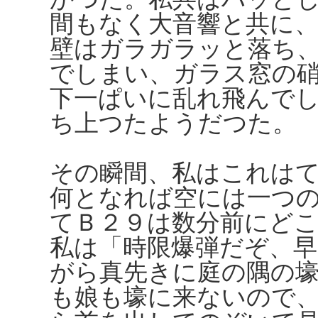
間もなく大音響と共に
壁はガラガラッと落ち
でしまい、ガラス窓の
下一ぱいに乱れ飛んで
ち上つたようだつた。
その瞬間、私はこれは
何となれば空には一つ
てＢ２９は数分前にど
私は「時限爆弾だぞ、
がら真先きに庭の隅の
も娘も壕に来ないので