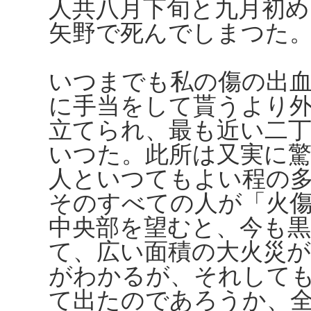
人共八月下旬と九月初
矢野で死んでしまつた
いつまでも私の傷の出
に手当をして貰うより
立てられ、最も近い二
いつた。此所は又実に
人といつてもよい程の
そのすべての人が「火
中央部を望むと、今も黒
て、広い面積の大火災
がわかるが、それして
て出たのであろうか、