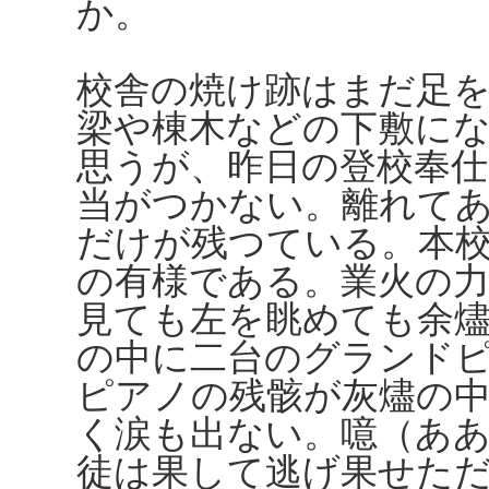
か。
校舎の焼け跡はまだ足
梁や棟木などの下敷に
思うが、昨日の登校奉
当がつかない。離れて
だけが残つている。本
の有様である。業火の
見ても左を眺めても余
の中に二台のグランド
ピアノの残骸が灰燼の
く涙も出ない。噫（ああ
徒は果して逃げ果せた