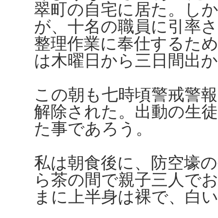
翠町の自宅に居た。しか
が、十名の職員に引率さ
整理作業に奉仕するた
は木曜日から三日間出
この朝も七時頃警戒警
解除された。出動の生
た事であろう。
私は朝食後に、防空壕
ら茶の間で親子三人で
まに上半身は裸で、白