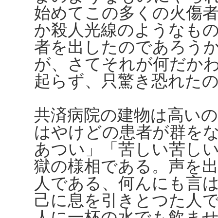
始めてこの多くの火傷
か殺人光線のようなも
者を出したのであろう
が、さてそれが何だか
起らず、只驚き恐れた
共済病院の建物は高い
はやけどの患者が群を
あつい」「苦しい苦し
獄の様相である。声を
人である、何んにも言
己に息を引きとつた人
人に一杯の水でも飲ま