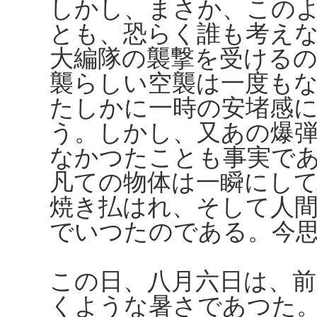
しかし、まさか、この
とも、恐らく誰も考え
大編隊の襲撃を受ける
襲らしい空襲は一度も
たしかに一時の安堵感
う。しかし、又あの爆
なかつたことも事実で
凡ての物体は一瞬にし
焼き払はれ、そして人
でいつたのである。今
この日、八月六日は、
くような暑さであつた