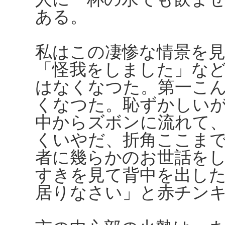
ある。
私はこの凄惨な情景を
「怪我をしました」な
はなくなつた。第一こ
くなつた。恥ずかしい
中からズボンに流れて
くいやだ、折角ここま
者に幾らかのお世話を
すきを見て背中を出し
居りなさい」と赤チン