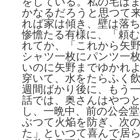
をしている。私の宅は
かなるだろうと思つて
れば家は傾き、壁は落
惨憺たる有様に、「頼
れてか、「これから矢
シャツ一枚にパンツ一
いのに矢野までゆかれ
穿いて、水をたらふく
週間ばかり後に、もう
話では、奥さんはやつ
し、一晩中、前の公会
ぶつて火焔を防ぎ、次
た」といつて喜んで居