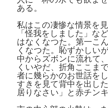
ある。
私はこの凄惨な情景を
「怪我をしました」な
はなくなつた。第一こ
くなつた。恥ずかしい
中からズボンに流れて
くいやだ、折角ここま
者に幾らかのお世話を
すきを見て背中を出し
居りなさい」と赤チン