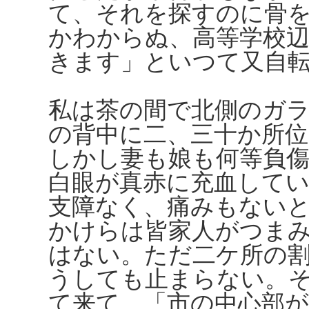
て、それを探すのに骨
かわからぬ、高等学校
きます」といつて又自
私は茶の間で北側のガ
の背中に二、三十か所
しかし妻も娘も何等負
白眼が真赤に充血して
支障なく、痛みもない
かけらは皆家人がつま
はない。ただ二ケ所の
うしても止まらない。
て来て、「市の中心部