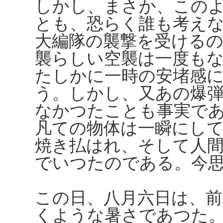
しかし、まさか、この
とも、恐らく誰も考え
大編隊の襲撃を受ける
襲らしい空襲は一度も
たしかに一時の安堵感
う。しかし、又あの爆
なかつたことも事実で
凡ての物体は一瞬にし
焼き払はれ、そして人
でいつたのである。今
この日、八月六日は、
くような暑さであつた