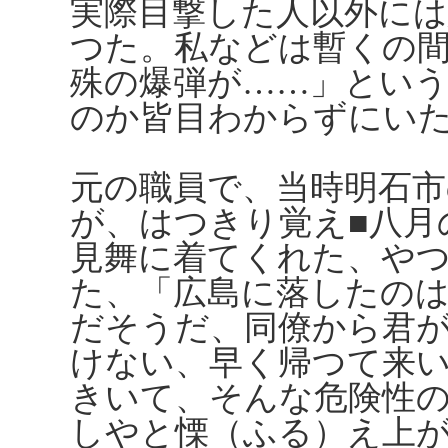
実際目撃した人以外に
つた。私などは暫くの
殊の爆弾が……」とい
のか皆目わからずにい
元の職員で、当時明石市
が、はつきり覚え■八月
見舞に着てくれた、や
た、「広島に落したの
だそうだ、同僚から君
けない、早く帰つて来
きいて、そんな危険性
しやと慄（ふる）え上