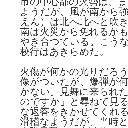
市の中心部の火勢は、
ようだが、風が南から
えん）は北へ北へと吹
南は火災から免れるか
やき合つている。こう
校行はあきらめた。
火傷が何かの光りだろ
像がついたが、爆弾が
かない。見舞に来られ
のですか」と尋ねて見
な返答をきかせてくれ
滑稽なようだが、当時