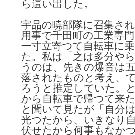
ら這い出した。
宇品の暁部隊に召集さ
用事で千田町の工業専
一寸立寄つて自転車に
た。私は「之は多分や
うのは、先きの爆音は
落されたものと考え、
ろうと推定していた。
から自転車で帰つて来
と聞いて見たが「自分
光つたから、いきなり
伏せたから何事もなか