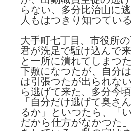
らない、多分比治山に
人もはつきり知つてい
大手町七丁目、市役所の
君が洗足で駈け込んで
と一所に潰れてしまつ
下敷になつたが、自分
は引張つたが出られな
ら逃げて来た、多分今
「自分だけ逃げて奥さ
るか」といつたら、「
だから仕方がなかつた