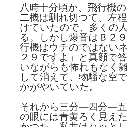
八時十分頃か、飛行機の
二機は馴れ切つて、左
けていたので、多くの
る。しかし爆音はＢ２
行機はウチのではない
２９ですよ」と真顔で
いながらも怖れもなく
して消えて、物騒な空
かがやいていた。
それから三分―四分―
の眼には青黄ろく見え
かつた。私共はハッと