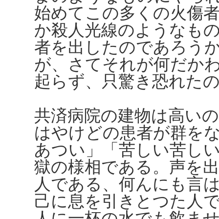
始めてこの多くの火傷
か殺人光線のようなも
者を出したのであろう
が、さてそれが何だか
起らず、只驚き恐れた
共済病院の建物は高い
はやけどの患者が群を
あつい」「苦しい苦し
獄の様相である。声を
人である、何んにも言
己に息を引きとつた人
人に一杯の水でも飲ま