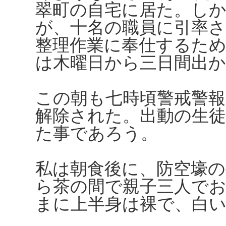
翠町の自宅に居た。しか
が、十名の職員に引率さ
整理作業に奉仕するた
は木曜日から三日間出
この朝も七時頃警戒警
解除された。出動の生
た事であろう。
私は朝食後に、防空壕
ら茶の間で親子三人で
まに上半身は裸で、白