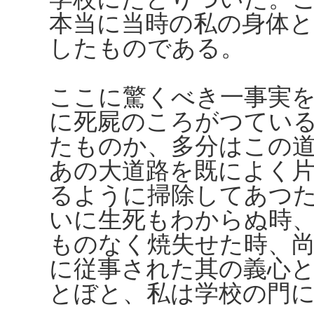
本当に当時の私の身体
したものである。
ここに驚くべき一事実
に死屍のころがつてい
たものか、多分はこの
あの大道路を既によく
るように掃除してあつ
いに生死もわからぬ時
ものなく焼失せた時、
に従事された其の義心
とぼと、私は学校の門