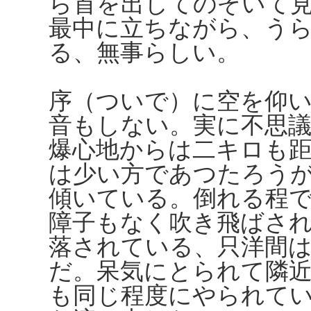
ら首を出してのぞいて
最中に立ちながら、う
る、無事らしい。
序（ついで）に空を仰
音もしない。実に不思
爆心地からは二キロも
は少い方であつたろう
傾いている。倒れる程
障子もなく吹き飛ばさ
落されている、只洋間
だ。呆気にとられて隣
も同じ程度にやられて