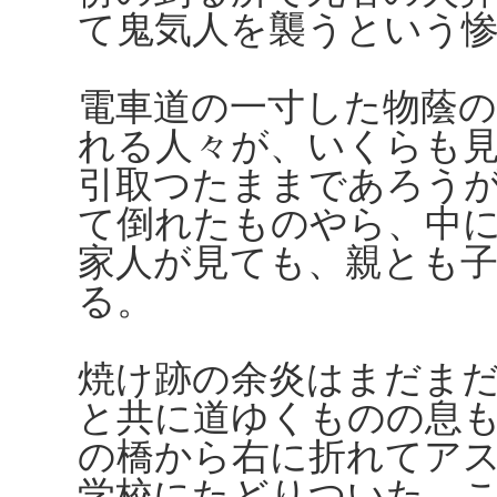
て鬼気人を襲うという
電車道の一寸した物蔭
れる人々が、いくらも
引取つたままであろう
て倒れたものやら、中
家人が見ても、親とも
る。
焼け跡の余炎はまだま
と共に道ゆくものの息
の橋から右に折れてア
学校にたどりついた。