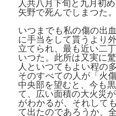
人共八月下旬と九月初
矢野で死んでしまつた
いつまでも私の傷の出
に手当をして貰うより
立てられ、最も近い二
いつた。此所は又実に
人といつてもよい程の
そのすべての人が「火
中央部を望むと、今も黒
て、広い面積の大火災
がわかるが、それして
て出たのであろうか、