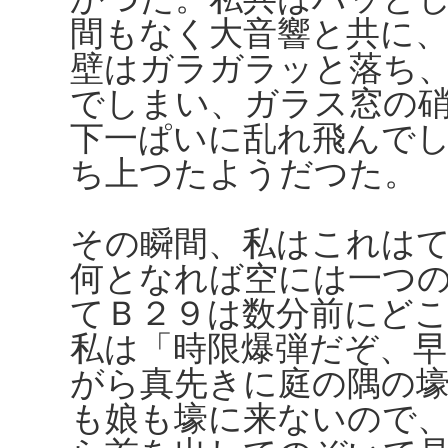
間もなく大音響と共に
壁はガラガラッと落ち
でしまい、ガラス窓の
下一ぱいに乱れ飛んで
ち上つたようだつた。
その瞬間、私はこれは
何となれば空には一つ
てＢ２９は数分前にど
私は「時限爆弾だぞ、
がら真先きに庭の隅の
も娘も壕に来ないので