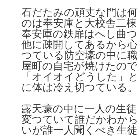
石だたみの頑丈な門は
のは奉安庫と大校舎二
奉安庫の鉄扉はへし曲
他に疎開してあるから
つている防空壕の中に
屋町の自宅が焼けたの
「オイオイどうした」
に体は冷え切つている
露天壕の中に一人の生
変つていて誰だかわか
いが誰一人聞くべき生