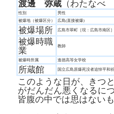
渡邊 弥蔵
（わたなべ
性別
男性
被爆地（被爆区分）
広島(直接被爆)
被爆場所
広島市翠町［現：広島市南
被爆時職
教師
業
被爆時所属
進徳高等女学校
所蔵館
国立広島原爆死没者追悼平和
このような日が、きつ
がだんだん悪くなるに
皆腹の中では思はない