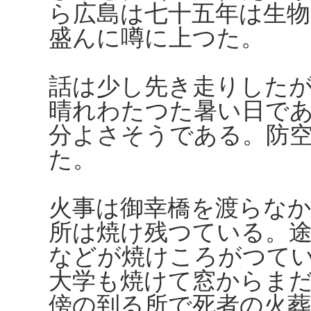
ら広島は七十五年は生
盛んに噂に上つた。
話は少し先き走りした
晴れわたつた暑い日で
分よさそうである。防
た。
火事は御幸橋を渡らな
所は焼け残つている。途
などが焼けころがつて
大学も焼けて窓からま
傍の到る所で死者の火