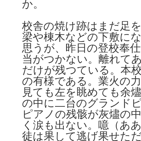
か。
校舎の焼け跡はまだ足
梁や棟木などの下敷に
思うが、昨日の登校奉
当がつかない。離れて
だけが残つている。本
の有様である。業火の
見ても左を眺めても余
の中に二台のグランド
ピアノの残骸が灰燼の
く涙も出ない。噫（ああ
徒は果して逃げ果せた