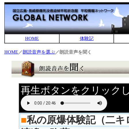
HOME
体験記
HOME
／
朗読音声を選ぶ
／朗読音声を聞く
再生ボタンをクリック
■
私の原爆体験記（二