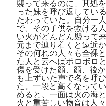
襲って来るのに、其処
った妹を呼び返してい
たわっていた。自分一
で、その子供を救ける
い火がどんどん襲って
元まで辿り着くと遠近
その何れの人々も全裸
た人と云へばボロボロ
傷を受けた顔、顔、後
も上ずいた声で名を呼
た。一段と高くなって
めると、一面は火の海
火と重苦しい物音は人