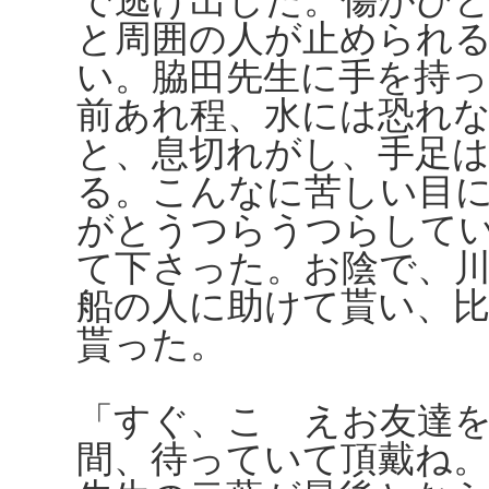
で逃げ出した。傷がひ
と周囲の人が止められ
い。脇田先生に手を持
前あれ程、水には恐れ
と、息切れがし、手足
る。こんなに苦しい目
がとうつらうつらして
て下さった。お陰で、
船の人に助けて貰い、
貰った。
「すぐ、こゝえお友達
間、待っていて頂戴ね