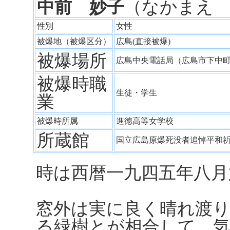
中前 妙子
（なかまえ
性別
女性
被爆地（被爆区分）
広島(直接被爆)
被爆場所
広島中央電話局（広島市下中
被爆時職
生徒・学生
業
被爆時所属
進徳高等女学校
所蔵館
国立広島原爆死没者追悼平和
時は西暦一九四五年八月
窓外は実に良く晴れ渡
る緑樹とが相合して、