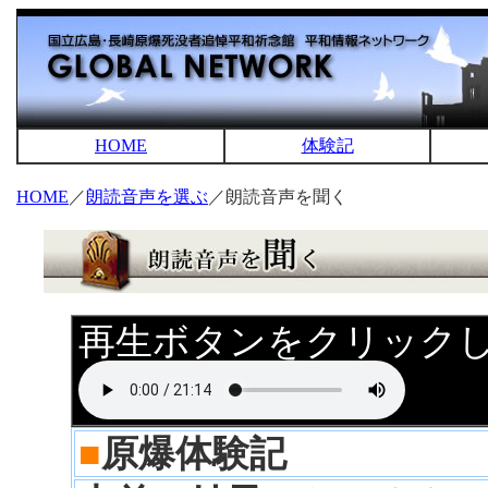
HOME
体験記
HOME
／
朗読音声を選ぶ
／朗読音声を聞く
再生ボタンをクリック
■
原爆体験記