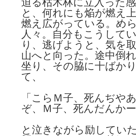
迫る枯木林に立入った
と、何れにも焔が燃え
燃え広がっている。め
人々。自分もこうして
り、逃げようと、気を
山へと向った。途中倒
坐り、その脇に十ばか
て、
「こらＭ子、死んぢや
ぞ、Ｍ子、死んだんかー
と泣きながら励してい