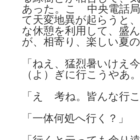
あった。こゝ中央電話
て天変地異が起らうと
な休憩を利用して、盛
が、相寄り、楽しい夏
「ねえ、猛烈暑いけえ
（よ）ぎに行こうやあ
「えゝ考ね。皆んな行
「一体何処へ行く？」