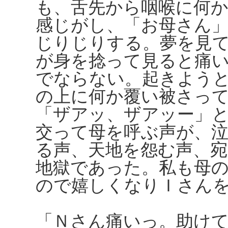
も、舌先から咽喉に何
感じがし、「お母さん
じりじりする。夢を見
が身を捻って見ると痛
でならない。起きよう
の上に何か覆い被さっ
「ザアッ、ザアッー」
交って母を呼ぶ声が、
る声、天地を怨む声、
地獄であった。私も母
ので嬉しくなりＩさん
「Ｎさん痛いっ。助け