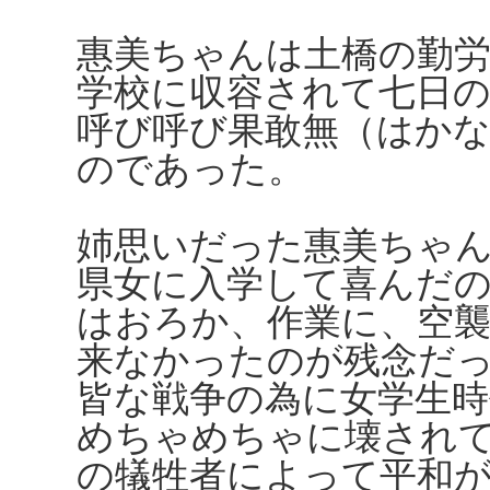
惠美ちゃんは土橋の勤
学校に収容されて七日
呼び呼び果敢無（はか
のであった。
姉思いだった惠美ちゃ
県女に入学して喜んだ
はおろか、作業に、空
来なかったのが残念だ
皆な戦争の為に女学生
めちゃめちゃに壊され
の犠牲者によって平和