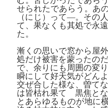
む。苦しかったであら
せられたであらう。あ
（にじ）って―。その
て、果なくも其処で永
た。
漸くの思いで窓から屋
処だけ被害を蒙ったの
で、余りにも周囲の変
瞬にして好天気がどん
交ぜ合した様な、曽て
は皆枯れ果てゝ黒焦と
とあらゆるものが地に