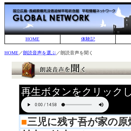
HOME
体験記
HOME
／
朗読音声を選ぶ
／朗読音声を聞く
再生ボタンをクリック
■
三児に残す吾が家の