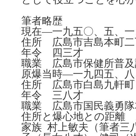
筆者略歴
現在―一九五〇、五、一
住所 広島市吉島本町二
年令 四三才
職業 広島市保健所普及
原爆当時―一九四五、八
住所 広島市白島九軒町
年令 三八才
職業 広島市国民義勇隊
住所と爆心地との距離 
家族 村上敏夫（筆者三