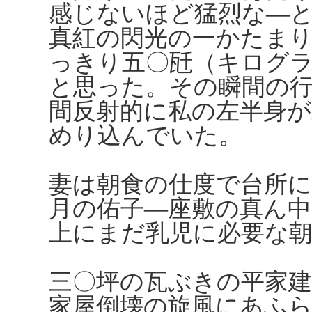
感じないほど猛烈な―
真紅の閃光の一かたま
っきり五〇瓩（キログ
と思った。その瞬間の
間反射的に私の左半身
めり込んでいた。
妻は朝食の仕度で台所に
月の佑子―座敷の真ん
上にまだ乳児に必要な
三〇坪の瓦ぶきの平家
家屋倒壊の旋風にあふ