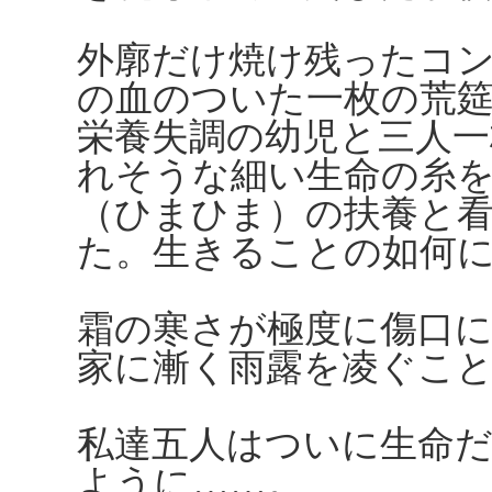
外廓だけ焼け残ったコ
の血のついた一枚の荒
栄養失調の幼児と三人一
れそうな細い生命の糸
（ひまひま）の扶養と
た。生きることの如何
霜の寒さが極度に傷口
家に漸く雨露を凌ぐこ
私達五人はついに生命
ように……。