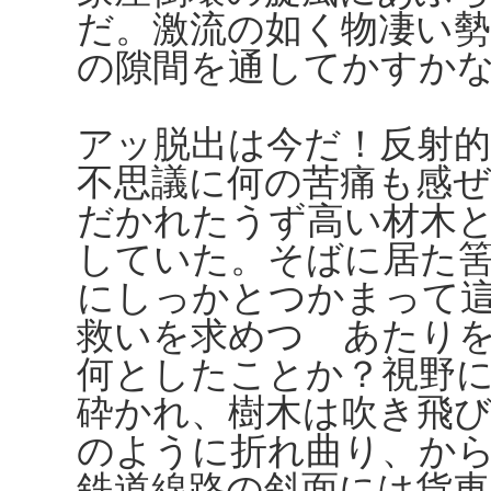
だ。激流の如く物凄い
の隙間を通してかすか
アッ脱出は今だ！反射
不思議に何の苦痛も感ぜ
だかれたうず高い材木
していた。そばに居た
にしっかとつかまって
救いを求めつゝあたり
何としたことか？視野
砕かれ、樹木は吹き飛
のように折れ曲り、か
鉄道線路の斜面には貨