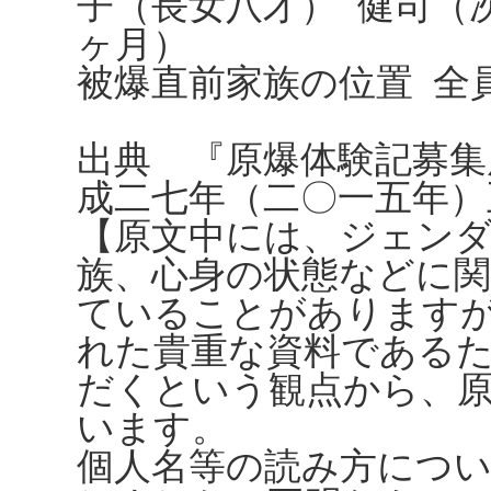
子（長女八才） 健司（
ヶ月）
被爆直前家族の位置 全
出典 『原爆体験記募集
成二七年（二〇一五年）
【原文中には、ジェンダ
族、心身の状態などに
ていることがありますが、
れた貴重な資料である
だくという観点から、
います。
個人名等の読み方につ