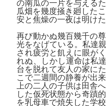
の南瓜の一片を与える
瓜畑を幾度掻き廻した
安と焦燥の一夜は明け
再び動かぬ幾百幾千の
光をなげている。私達
され疲労と飢えに眼が
れぬ、しかし運命は私
台を脱れて友人の家に
こで二週間の静養が出
上の二人の子供は田舎へ
した仮死状態から奇蹟
を乳母車で焼失した学校