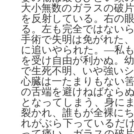
大小無数のガラスの破
を反射している。右の
る。左も完全ではない
手術で失明は免がれた
に追いやられた。―私
を受け自由が利かぬ。
で生死不明、いや強い
心臓は一たまりもない
の舌端を避けねばなら
となってしまう、身に
裂かれ、誰もが全裸に
れがぶら下っているだ
って痛い、ガラスの破