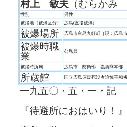
村上 敏夫
（むらかみ
性別
男性
被爆地（被爆区分）
広島(直接被爆)
被爆場所
広島市白島九軒町［現：広島
被爆時職
公務員
業
被爆時所属
広島市 防衛部 義勇隊本
所蔵館
国立広島原爆死没者追悼平和
一九五〇・五・一・記
『待避所におはいり！