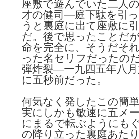
座敷で遊んでいた二人
才の健司―庭下駄を引
うと裏庭に出て座敷に
だ。後で思ったことだ
命を完全に、そうだそ
った名セリフだったの
弾炸裂―一九四五年八月
に五秒前だった。
何気なく発したこの簡
実にしかも敏速に五メ
にまるで転ぶようにも
の降り立った裏庭あた