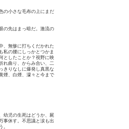
色の小さな毛布の上にまだ
眼の先はまっ暗だ。激流の
中、無惨に打ちくだかれた
も私の腰にしっかとつかま
何としたことか？視野に映
折れ曲り、からみ合い、二
っきりなしに爆発し真黒な
黄煙、白煙、濛々と今まで
、幼児の生死はどうか、屍
万事休す。不思議と涙も出
う。