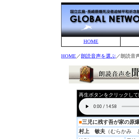
HOME
HOME
／
朗読音声を選ぶ
／朗読音
再生ボタンをクリックして
■
三児に残す吾が家の原
村上 敏夫
（むらかみ