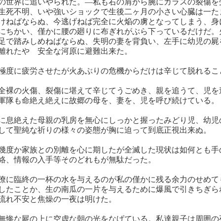
の世界に追いやられた。―私も右の肩から腕にガラスの裂傷を
生死不明、いや強いショックで生後二ヶ月の小さい心臓は一た
けねばならぬ、今逃げねば完全に火焔の虜となってしまう、身
にちかい、僅かに腰の廻りに布ぎれがぶら下っているだけだ。
足で踏みしめねばならぬ、失明の妻を背負い、左手に幼児の屍
離れたやゝ安全な河原に避難出来た。
極度に疲労させたが火あぶりの危機からだけは辛じて脱れるこ
全裸の火傷、裂傷に堪えて辛じてうごめき、親を追うて、児を
軍隊も命絶え絶えに故郷の母を、妻を、児を呼び続けている。
に息絶えた母親の乳房を無心にしっかと握ったみどり児、幼児
して聖純な祈りの様々の姿態が胸に迫って到底正視出来ぬ。
幾度か家族との別離を心に期したが全滅した現状は如何とも手
絡、情報の入手等そのどれもが無駄だった。
僚に臨終の一杯の水を与えるのが私の僅かに残る余力のせめて
したことか、生の南瓜の一片を与えるために爆風で引きちぎら
流れ不安と焦燥の一夜は明けた。
無惨な屍の上に空虚な朝の光をなげている。私達親子は周囲の