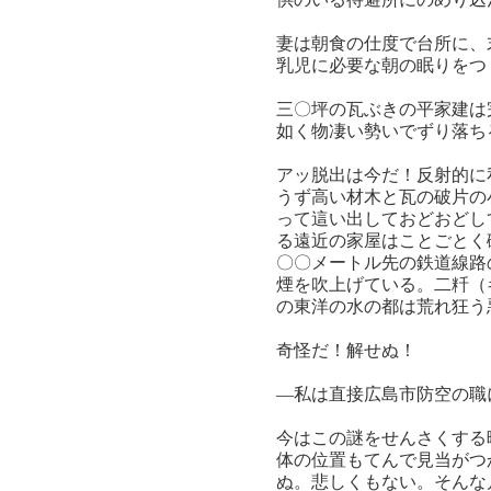
妻は朝食の仕度で台所に、
乳児に必要な朝の眠りをつ
三〇坪の瓦ぶきの平家建は
如く物凄い勢いでずり落ち
アッ脱出は今だ！反射的に
うず高い材木と瓦の破片の
って這い出しておどおどし
る遠近の家屋はことごとく
〇〇メートル先の鉄道線路
煙を吹上げている。二粁（
の東洋の水の都は荒れ狂う
奇怪だ！解せぬ！
―私は直接広島市防空の職
今はこの謎をせんさくする
体の位置もてんで見当がつ
ぬ。悲しくもない。そんな