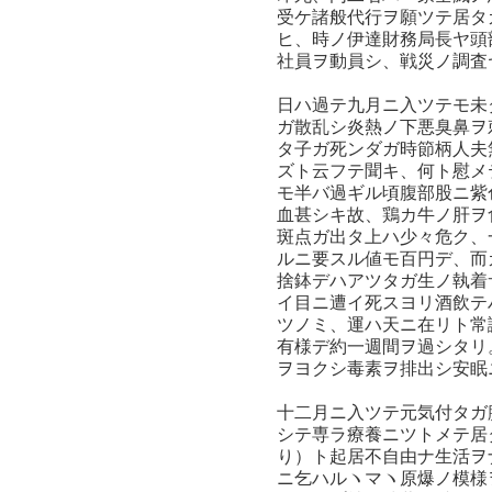
受ケ諸般代行ヲ願ツテ居タ
ヒ、時ノ伊達財務局長ヤ頭
社員ヲ動員シ、戦災ノ調査
日ハ過テ九月ニ入ツテモ未
ガ散乱シ炎熱ノ下悪臭鼻ヲ
タ子ガ死ンダガ時節柄人夫
ズト云フテ聞キ、何ト慰メ
モ半バ過ギル頃腹部股ニ紫
血甚シキ故、鶏カ牛ノ肝ヲ
斑点ガ出タ上ハ少々危ク、
ルニ要スル値モ百円デ、而
捨鉢デハアツタガ生ノ執着
イ目ニ遭イ死スヨリ酒飲テ
ツノミ、運ハ天ニ在リト常
有様デ約一週間ヲ過シタリ
ヲヨクシ毒素ヲ排出シ安眠
十二月ニ入ツテ元気付タガ
シテ専ラ療養ニツトメテ居
り）ト起居不自由ナ生活ヲ
ニ乞ハルヽマヽ原爆ノ模様