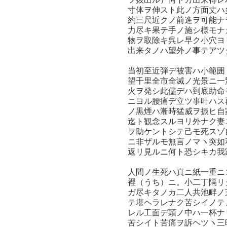
寸体ヲ伸スト此ノ方面丈ハ
約三尺近クノ前進ヲ可能ナ
力尽キ果テ手ノ施シ様モナ
物ヲ取除キ呉レ早ク小穴ヨ
出来タノハ望外ノ事テアツ
当初至近弾デ被害ハ小範囲
望千里全市全滅ノ光景ニ一
火ヲ発シ此儘デハ到底助命
ニヨル腰痛デ立ツ事叶ハス
ノ黒煙ハ漸時猛威ヲ振ヒ自
迄ト観念スルヨリ外ナク妻
ヲ助ケントシテ己モ死スゾ
ニ非ザルモ無言ノマヽ突如
返リ見ルニ何ト恐シキカ我
人間ノ生死ハ真ニ紙一重ニ
裡（うち）ニ。小二丁隔リ
ガ尽キタノカ二人共池畔ノ
テ堪ヘラレナク苦シイノテ
レル工面デ頭ノ中ハ一杯ナ
苦シイト苦痛ヲ訴ヘツヽ三