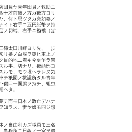
防団員ヤ青年団員ノ救助ニ
四十才前後ノ方ガ後方ヨリ
ヤ、何ト思ツタカ突如妻ノ
ナイト右手ニ五円紙幣ヲ持
莚ノ切端、右手ニ襤褸（ぼ
三篠太田川畔ヨリ先、一歩
来リ娘ノ白服ヲ覆ヒ車上ノ
ク目的地ニ着キ今更乍ラ畳
ズル事、切ナリ。後頭部ヨ
スルモ、モウ堪ヘラレヌ気
車テ祇園ノ救護所タル青年
ハ傷口一面膿ヲ持チ、蛆虫
迎ヘタ。
葉テ而モ日本ノ敗亡デハナ
ヲ知ラス。妻ヤ娘モ同ジ想
体ノ自由利カズ職員モ三名
、事務所ニ日銀ノ一室ヲ借