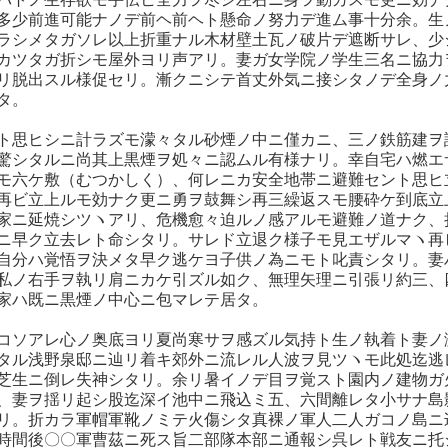
多少前進可能ナノデ前ヘ前ヘト懸命ノ努力デ進ム事十分余。生
ラシメタガソレ以上折重ナル木材壁土瓦ノ破片デ遮断サレ、少
カツタガ折シモ屋外ヨリ声アリ。妻ガ女学院ノ学生三名ニ協力
リ脱出スル様促セリ。漸クニシテ首丈外気ニ接シタノデ全身ノ
タ。
ト思ヒシニ計ラズモ濛々タル砂煙ノ中ニ僅カニ、三ノ鉄筋建ヲ
驚シタルニ尚其上黒煙ヲ処々ニ認ムル有様ナリ。幸自宅ハ燃エ
モ六ケ敷（むつかしく）、何レニカ安全地帯ニ避難セント思ヒ
再ビ立上ルモ効ナク更ニ勇ヲ鼓舞シ再三繰返スモ腰砕ケ到底立
家ニ延焼シツヽアリ、危機愈々迫ルノ感アルモ避難ノ道ナク、
ニ早ク立去レト命シタリ。サレド立退ク様子モ見エザルマヽ再
自分ハ覚悟ヲ決メタ早ク逃ケヨ子供ノ為ニモト叱責シタリ。妻
私ノ右手ヲ執リ肩ニカケ引ズル如ク、無理矢理ニ引張リ約三、
家ハ既ニ黒煙ノ中心ニ包マレテ居タ。
コソアレ心ノ奥底ヨリ夏尚寒サヲ感ズル気持ト生ノ執着ト妻ノ
タル浅野泉邸ニ辿リ着キ郊外ニ流レル人波ヲ見ツヽモ此処迄逃
芝生ニ倒レ失神シタリ。余リ暑イノデ目ヲ覚スト園内ノ建物ガ
、妻ヲ揺リ起シ股迄深イ池中ニ飛込ミ五、六間離レタ小サナ島
リ。折カラ軍帽軍靴ノミテ火傷シタ真裸ノ軍人二人ガコノ島ニ
時間後〇〇軍曹茲ニ死ス旨二部隊本部ニ通報シ呉レト戦友ニ托