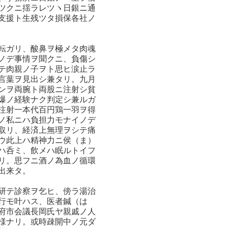
ツクニ揺ラレツヽ日銀ニ通
支援ト生残ツタ損保各社ノ
転ガリ、酸鼻ヲ極メタ肉魂
ノデ事情ヲ聞クニ、負傷シ
テ肉親ノ子ヲト思ヒ涙止ラ
言葉ヲ見出シ兼タリ。九月
ンヲ両腕ト両股ニ注射シ貧
爆ノ経験ナク判定シ兼ルガ
注射一本代百円鶏一羽ヲ得
ノ私ニハ負担力モナイノデ
取リ、経済上無理ヲシテ痛
ウ此上ハ精神力ニ侯（ま）
ハ呑ミ、飲メハ眠ルトイフ
リ。思フニ酒ノ為血ノ循環
出来タ。
研テ診察ヲ乞ヒ、傍ラ湯治
行モ叶ハス、医者鍼（は
府市会議長岡氏ヤ親戚ノ人
様ナリ。或時疎開中ノ元ダ