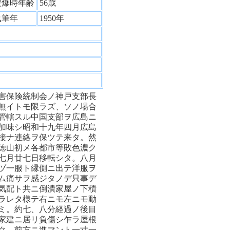
被爆時年齢
56歳
執筆年
1950年
害保険統制会ノ神戸支部長
無イトモ限ラズ、ソノ場合
管轄スル中国支部ヲ広島ニ
加味シ昭和十九年四月広島
接ナ連絡ヲ保ツテ来タ。然
徳山初メ各都市等敗色濃ク
七月廿七日移転シタ。八月
ヅ一服ト縁側ニ出テ洋服ヲ
ム痛サヲ感ジタノデ只事デ
気配ト共ニ倒潰家屋ノ下積
ラレタ様テ右ニモ左ニモ動
ミ。約七、八分経過ノ後目
家建ニ居リ負傷シ乍ラ屋根
ク、前方ニ進マント一寸一