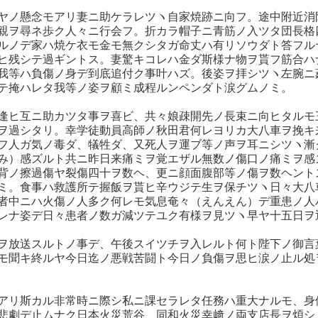
ヤノ懸念モアリ妻ニ助ケラレツヽ自家焼跡ニ向フ。途中附近消
親ヲ尋ネ歩ク人々ニ行会フ。折カラ帽子ニ青筋ノ入ツタ団長格
ルノデ家ハ焼ケ衣モ金モ無クシタガ命丈ハ有リソウダト答フル
ヒ残シテ過ギントス。妻驚キコレハ金ダ斯様ナ物ヲ貰フ筋合ハ
我等ハ負傷ノ身デ到底追付ク事叶ハズ。後姿ヲ拝シツヽ左腕ニ
テ掩ハレタ我等ノ姿ヲ顧ミ成程ルンペンダト涙グムノミ。
逢ヒ互ニ助カツタ事ヲ喜ビ、共々娘疎開先ノ長束ニ向ヒタルモ
ヲ過シタリ。幸学徒動員高師ノ秋田君何レヨリカ大八車ヲ挽キ
フ人ガ気ノ毒ダ、犠牲ダ、又死人ヲ運ブ等ノ声ヲ耳ニシツヽ漸
み）感ズルト共ニ昨日来痛ミヲ覚エザル無数ノ傷口ノ痛ミヲ感
背ノ擦過傷ヤ裂傷四十ヲ数ヘ、更ニ顔面腹部等ノ傷ヲ数ヘント
ミ。食事ハ救護所テ握飯ヲ貰ヒ辛ウジテ生ヲ保チツヽ日々大八
者中ニハ火傷ノ人多ク何レモ気息奄々（えんえん）デ重患ノ人
レナ姿デ日々患者ノ数ガ減ツテユク有様ヲ見ツヽ早ヤ十五日ヲ
ヲ放送スルトノ事デ、午後スイツチヲ入レルト何ト陛下ノ御言
モ聞キ終ルヤ今日迄ノ悪戦苦闘ト今日ノ負傷ヲ思ヒ涙ノ止ル処
アリ斯カル非常時ニ際シ私ニ課セラレタ任務ハ重大ナルモ、身
悲劇デ止ムナク日本火災荒谷、同和火災幸﨑ノ両支店長ヲ煩シ