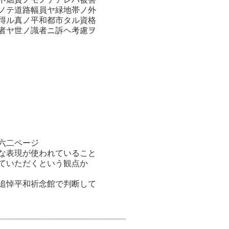
ノテ道路幅員ヤ緑地帯ノ外
得ル真ノ平和都市タル資格
者ヤ世ノ識者ニ訴ヘ考慮ヲ
六二ページ
な表現が使われていること
していただくという観点か
追悼平和祈念館で判断して