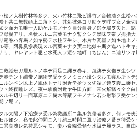
ハ松ノ大樹竹林等多ク、火ハ竹林ニ飛ビ爆竹ノ音物凄ク生松ハ
粉ト共ニ無数頭上ニ落下シ、其処彼処ヨリ助ケヲ呼ブ女ノ金切
如ク而カモ唯一人助ケルモノナク自分自身ノ逃ケ場ヲ失ヒ、黙
フ母親アリ。名状スルニ言葉モナク暫クシテ黒味ヲ帯ブ拇指大
リ竜巻ハ奔馬ノ如キ勢テ水柱ヲ生シ、木片ヤ瓦畳ノ如キ地上ノ
ル等、阿鼻臭惨表現スル言葉モナク実ニ地獄モ斯ク迄ハト生キ
ナリ、ヤレヤレト思ヒ水死人ヲ避ケ地畔（ちはん）ニ辿リツキ
ニ救護班ガ居ルトノ事デ両足ニ縄ヲ巻キ、焼跡テ火傷ヲ生シツ
テ赤チント繃帯ノ施術ヲ受ケタノミ日ハ没シタルモ寝ル所トテ
ニルンペン以上ノ風体トナリ附近テ拾ツタ切端ノ筵ヲ腹ニ乗セ
ツヽ終夜睡レズ。夜中駅前附近ヤ牛田方面一帯火焔猛々全ク白
スルモ辺リ一面草原ニテ樹木等蔽フモノナシ若シ射撃ヲ受ケン
朝ヲ迎フ。
タル太陽ノ下治療ヲ受ル為救護所ニ集ル負傷者多ク、何レモ炎
セル如シ。私モ此仲間ニ入リ約三時間ニ亘リ治療ノ番ヲ待受ケ
ニ異臭洩レ気持悪シキモ、妻ハ食糧受領ヤ水汲テ帰ラス。自由