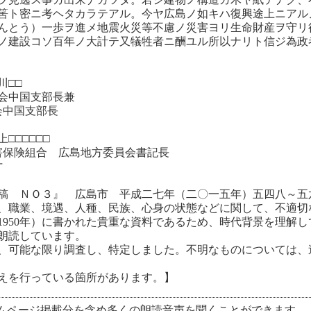
筈ト密ニ考ヘタカラテアル。今ヤ広島ノ如キハ復興途上ニアル
んとう）一歩ヲ進メ地震火災等不慮ノ災害ヨリ生命財産ヲ守リ
ノ建設コソ百年ノ大計テ又犠牲者ニ酬ユル所以ナリト信ジ為政
川□□
会中国支部長兼
国支部長
□□□□□
組合 広島地方委員会書記長
才
稿 ＮＯ３』 広島市 平成二七年（二〇一五年）五四八～五
、職業、境遇、人種、民族、心身の状態などに関して、不適切
（1950年）に書かれた貴重な資料であるため、時代背景を理解
朗読しています。
、可能な限り調査し、特定しました。不明なものについては、
えを行っている箇所があります。】
ムページ掲載分を含め多くの朗読音声を聞くことができます。