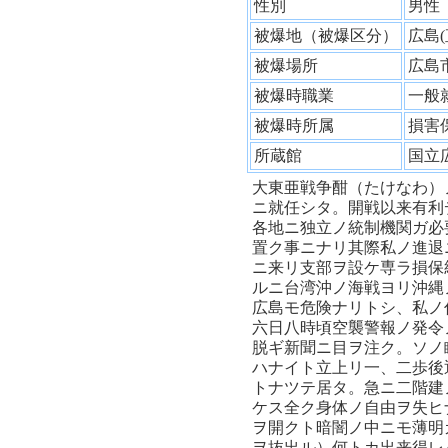
性別
男
被爆地（被爆区分）
広島
被爆場所
広島
被爆時職業
一般
被爆時所属
損害
所蔵館
国立
大東亜戦争酣（たけなわ）
ニ就任シタ。開戦以来有利
各地ニ独立ノ統制機関ガ必
置ク事ニナリ其際私ノ進退
ニ来リ支部ヲ設ケ専ラ損保
ルニ台湾沖ノ海戦ヨリ沖縄
広島モ危険ナリトシ、私ノ
六日八時頃空襲警報ノ発令
脱ギ新聞ニ目ヲ注ク。ソノ
ハナイト立上リ一、二歩後
トナツテ居タ。急ニ二階建
ケス全ク身体ノ自由ヲ失ヒ
ヲ開クト暗闇ノ中ニモ薄明
ヲ抜出ル）何トカ出来得レ