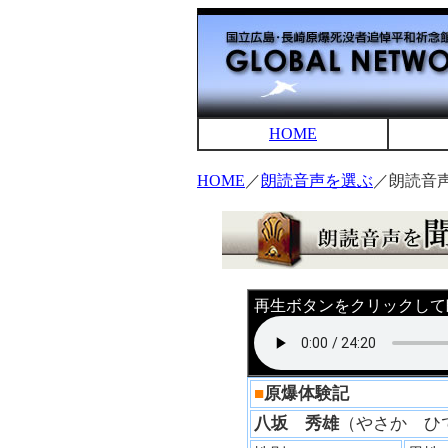
HOME
HOME
／
朗読音声を選ぶ
／朗読音
再生ボタンをクリックして
■
原爆体験記
八坂 秀雄
（やさか 