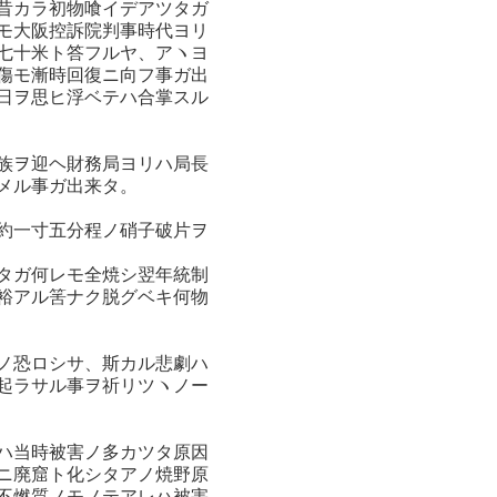
昔カラ初物喰イデアツタガ
モ大阪控訴院判事時代ヨリ
七十米ト答フルヤ、アヽヨ
傷モ漸時回復ニ向フ事ガ出
日ヲ思ヒ浮ベテハ合掌スル
族ヲ迎ヘ財務局ヨリハ局長
メル事ガ出来タ。
約一寸五分程ノ硝子破片ヲ
タガ何レモ全焼シ翌年統制
裕アル筈ナク脱グベキ何物
ノ恐ロシサ、斯カル悲劇ハ
起ラサル事ヲ祈リツヽノー
ハ当時被害ノ多カツタ原因
ニ廃窟ト化シタアノ焼野原
不燃質ノモノテアレハ被害