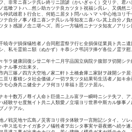
フ、非常ニ喜ンテ呉レ終リニ諧謔（かいぎゃく）交リテ、君ハ
ノ迄喰フトハ…然シ助カツテ良カツタト祝福シ呉レ、又偶然ニ
ル仲武雄君ト行合ヒ、何処ニ居タト問ハルヽマヽ中心地ヨリ千
ツテ自分ノ事ノ様ニ喜ンテ呉レル等知友ニ喜バレ其上自分ノ負
ツタト感謝ノ念ニ堪ヘズ。而シ一方犠牲ニナツタ知友ノアリシ
千暁寺デ損保犠牲者ノ合同慰霊祭ヲ行ヒ全損保従業員ト共ニ遺
シ、私モ霊前ニ額（ぬかず）キ恭シク弔詞ヲ捧ゲ各位ノ霊ヲ慰
々乍ラ健康回復シ廿二年十二月宇品国立病院テ腹部ヲ切開シテ
トナル事ガ出来タ。
市内三篠ノ四方大空地ノ家二軒ト土橋倉庫ニ家財ヲ疎開シテ居
ニ亘リ蓄積シタ社会価値ノ一切ヲ失ツタ結果筍生活者ノ如キ余
ラモ心身共ニ健全ナノヲ何ヨリ幸福ト思ツテ居ル。
ナキ十数万ノ尊イ人命ト巨億ニ上ル富ヲ一瞬時ニシテ失フ、ア
ハ経験サセ度無イト共ニ人類愛ノ立場ヨリ世界中斯カル惨事ノ
ブノテアル。
地ノ戦災地ヤ広島ノ災害ヨリ得タ体験ヲ一言附記シタイ。ソレ
ハ申ス迄モナイガ多クノ犠牲者ヲ出シタ事実ヤ昼夜燃ヘ続ケ遂
ヲ見逃ス事ガ出来ナカツタ。若シ建物ノ構造ガ木ヤ紙テナク、