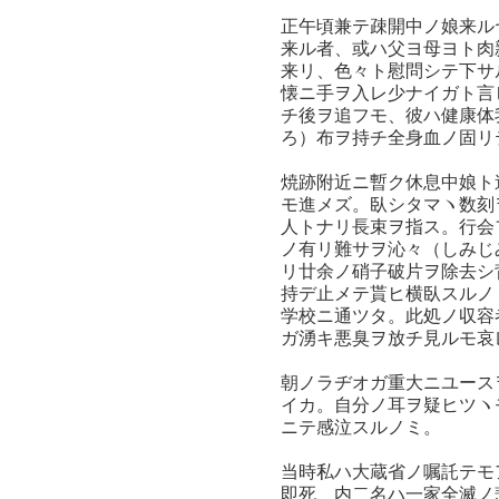
正午頃兼テ疎開中ノ娘来ル
来ル者、或ハ父ヨ母ヨト肉
来リ、色々ト慰問シテ下サ
懐ニ手ヲ入レ少ナイガト言
チ後ヲ追フモ、彼ハ健康体
ろ）布ヲ持チ全身血ノ固リ
焼跡附近ニ暫ク休息中娘ト
モ進メズ。臥シタマヽ数刻
人トナリ長束ヲ指ス。行会
ノ有リ難サヲ沁々（しみじ
リ廿余ノ硝子破片ヲ除去シ
持デ止メテ貰ヒ横臥スルノ
学校ニ通ツタ。此処ノ収容
ガ湧キ悪臭ヲ放チ見ルモ哀
朝ノラヂオガ重大ニユース
イカ。自分ノ耳ヲ疑ヒツヽ
ニテ感泣スルノミ。
当時私ハ大蔵省ノ嘱託テモ
即死、内二名ハ一家全滅ノ