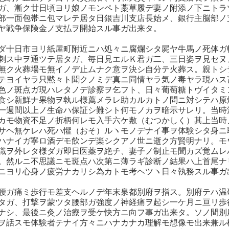
ガ、漸ク廿日頃ヨリ娘ノモンペト藁草履デ妻ノ附添ノ下ニトラ
部一面包帯ニ包マレテ居タ日銀吉川支店長始メ、銀行主脳部ノ
ヤ戦争保険金ノ支払ヲ開始スル事ガ出来タ。
ダ十日市ヨリ紙屋町附近ニハ処々ニ腐爛シタ屍ヤ牛馬ノ死体ガ
刺ス中ヲ通ツテ居タガ、毎日見エルＫ君ガ二、三日姿ヲ見セヌ
無ク火葬場モ無イノデ止ムナク意ヲ決シ自分テ火葬ス。親トシ
テヨイヤラ只黙々ト聞クノミデ真ニ同情ヤラ気ノ毒ヤラ現ハス
色ノ斑点ガ現ハレタノデ診察ヲ乞フト、日々葡萄糖トヴイタミ
食シ新鮮ナ果物ヲ執ル様薦メラレ助カルカトノ問ニ対シテハ原
一週間以上ノ生命ハ保証シ難シト何モノカヲ暗示サレリ。当時
カモ物資不足ノ折柄何レモ入手六ケ敷（むつかしく）其上当時
サヘ無ケレハ死ハ懼（おそ）ルヽモノデナイ事ヲ体験シタ身ニ
ハナイガ寧ロ酒デモ飲ンデ楽シクアノ世ニ逝ク方賢明ナリ。モ
識ヲ外レタ様ダガ即日医薬ヲ絶チ、妻子ノ制止モ聞カズ覚ムレ
。然ルニ不思議ニモ斑点ハ次第ニ薄ラギ診断ノ結果ハ上首尾ナ
ニヨリ心身ノ疲労ナカリシ為カトモ考ヘツヽ日々執務スル事ガ
腰ガ痛ミ歩行モ差支ヘルノデ年末泉都別府ヲ指ス。別府テハ温
タガ、打撃ヲ蒙ツタ腰部ガ強度ノ神経痛ヲ起シ一ケ月ニ亘リ歩
ナシ、最後ニ灸ノ治療ヲ受ケ快方ニ向フ事ガ出来タ。ソノ間別
ヲ話スモ体験者テナイ方々ニハナカナカ理解モ想像モ出来兼ル