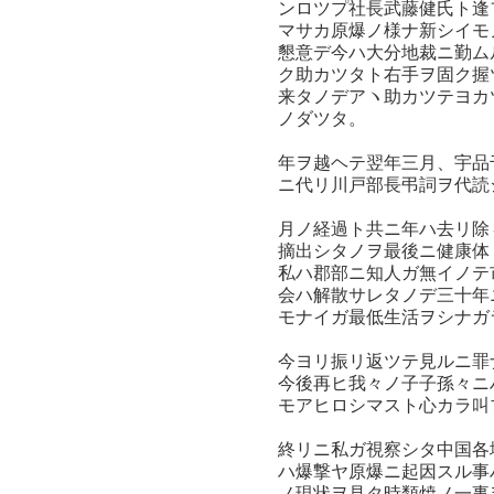
ンロツプ社長武藤健氏ト逢
マサカ原爆ノ様ナ新シイモ
懇意デ今ハ大分地裁ニ勤ム
ク助カツタト右手ヲ固ク握
来タノデアヽ助カツテヨカ
ノダツタ。
年ヲ越ヘテ翌年三月、宇品
ニ代リ川戸部長弔詞ヲ代読
月ノ経過ト共ニ年ハ去リ除
摘出シタノヲ最後ニ健康体
私ハ郡部ニ知人ガ無イノテ
会ハ解散サレタノデ三十年
モナイガ最低生活ヲシナガ
今ヨリ振リ返ツテ見ルニ罪
今後再ヒ我々ノ子子孫々ニ
モアヒロシマスト心カラ叫
終リニ私ガ視察シタ中国各
ハ爆撃ヤ原爆ニ起因スル事
ノ現状ヲ見タ時類焼ノ一事