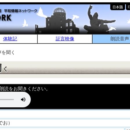
体験記
証言映像
朗読音声
声を聞く
朗読をお聞きください。
ひでお）