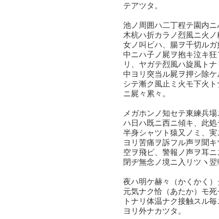
テアツタ。
池ノ周囲ハ二丁程テ園内ニ
木杭ハ折カラノ烈風ニ火ノ
女ノ叫ビハ、腸ヲ千切ルガ
中ニハ子ノ屍ヲ抱キ泣キ狂
リ、ヤガテ烈風ハ旋風トナ
中ヨリ突当ル屍ヲ押シ除ケ
シテ漸ク風止ミ火モ下火ト
ニ屍々累々。
メガホンノ知セテ東練兵場
ハ日ハ既ニ西ニ傾キ、此処
半身シャツト猿又ノミ、実
ヨリ苦痛ヲ訴フル声ヲ聞キ
空ヲ飛ビ、警報ノ声ヲ耳ニ
閉ヂ無念ノ境ニ入リツヽ翌
夜ハ明ケ赫々（かくかく）
元気ナク恰（あたか）モ死
トナリ体温ナク接触スル毎
ヨリ外ナカツタ。