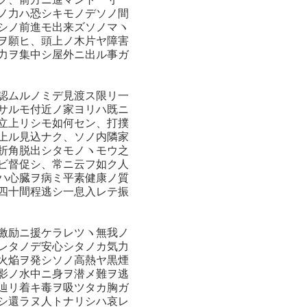
ノ力ハ恐シキモノデソノ間
シノ前進モ出来ズソノマヽ
ヲ願ヒ、頭上ノ木片ヤ障害
力ヲ集中シ屋外ニ出ル事ガ
認ムルノミデ見渡ス限リ一
サルモ付近ノ家ヨリハ既ニ
立上リシモ如何セン、打撲
上ル見込ナク、ソノ内隣家
折角脱出シタモノヽモウ之
ビ督促シ、常ニ云フ如ク人
ハ心臓ヲ病ミ平素健康ノ質
四十間程逃シ一息入レテ振
激励ニ援ケラレツヽ無我ノ
レタノデ安心シタノカ気力
火焔ヲ発シソノ高熱ヤ黒煙
影ノ水中ニ身ヲ潜メ難ヲ逃
辿リ着キ毒ヲ吸ツタカ胸ガ
シ還ラヌ人トナリシハ哀レ