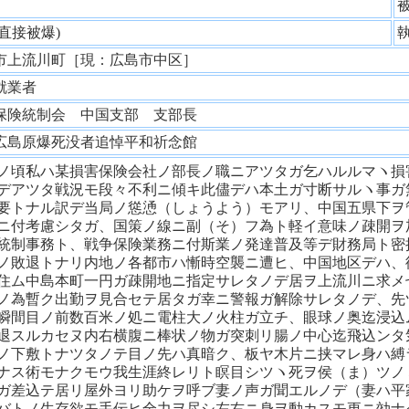
性
(直接被爆)
市上流川町［現：広島市中区］
就業者
保険統制会 中国支部 支部長
広島原爆死没者追悼平和祈念館
ノ頃私ハ某損害保険会社ノ部長ノ職ニアツタガ乞ハルルマヽ損
デアツタ戦況モ段々不利ニ傾キ此儘デハ本土ガ寸断サルヽ事ガ
要トナル訳デ当局ノ慫慂（しょうよう）モアリ、中国五県下ヲ
ニ付考慮シタガ、国策ノ線ニ副（そ）フ為ト軽イ意味ノ疎開ヲ
統制事務ト、戦争保険業務ニ付斯業ノ発達普及等デ財務局ト密
ノ敗退トナリ内地ノ各都市ハ慚時空襲ニ遭ヒ、中国地区デハ、
住ム中島本町一円ガ疎開地ニ指定サレタノデ居ヲ上流川ニ求メ
ノ為暫ク出勤ヲ見合セテ居タガ幸ニ警報ガ解除サレタノデ、先
瞬間目ノ前数百米ノ処ニ電柱大ノ火柱ガ立チ、眼球ノ奥迄浸込
退スルカセヌ内右横腹ニ棒状ノ物ガ突刺リ腸ノ中心迄飛込ンタ
ノ下敷トナツタノテ目ノ先ハ真暗ク、板ヤ木片ニ挟マレ身ハ縛
ナス術モナクモウ我生涯終レリト瞑目シツヽ死ヲ侯（ま）ツノ
ガ差込テ居リ屋外ヨリ助ケヲ呼ブ妻ノ声ガ聞エルノデ（妻ハ平
バトノ生存欲モ手伝ヒ全力ヲ尽シ左右ニ身ヲ動カスモ更ニ効ナ