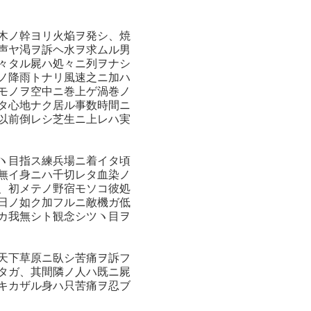
木ノ幹ヨリ火焔ヲ発シ、焼
声ヤ渇ヲ訴ヘ水ヲ求ムル男
々タル屍ハ処々ニ列ヲナシ
ノ降雨トナリ風速之ニ加ハ
モノヲ空中ニ巻上ゲ渦巻ノ
タ心地ナク居ル事数時間ニ
以前倒レシ芝生ニ上レハ実
ヽ目指ス練兵場ニ着イタ頃
無イ身ニハ千切レタ血染ノ
、初メテノ野宿モソコ彼処
日ノ如ク加フルニ敵機ガ低
カ我無シト観念シツヽ目ヲ
天下草原ニ臥シ苦痛ヲ訴フ
タガ、其間隣ノ人ハ既ニ屍
キカザル身ハ只苦痛ヲ忍ブ