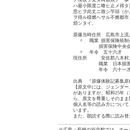
ハ最小限度ニ喰ヒ止メ得タ
思ヒヲ此丈ニ致シ竿頭（か
ヲ得ル様燃ヘサル不燃都市
煩シタイ。
原爆当時住所 広島市上流
〃 職業 損害保険統制
損害保険中央会中
〃 年令 五十六才
現住所 安佐郡八木村上□
職業 日本損害保険
年令 六十一
出典 『原爆体験記募集原
【原文中には、ジェンダー
がありますが、昭和25年
ら、原文を尊重しそのまま
個人名等の読み方について
います。
また、朗読する際に読み替
※広島・長崎の祈念館では、ホー