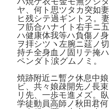
ハ焼ケ衣モ金モ無クシ
ヤ、何ト思ツタカ突如
ヒ残シテ過ギントス。
フ筋合ハナイト右手ニ
ハ健康体我等ハ負傷ノ身
ヲ拝シツヽ左腕ニ莚ノ
持チ全身血ノ固リテ掩
ペンダト涙グムノミ。
焼跡附近ニ暫ク休息中
ビ、共々娘疎開先ノ長束
リ先、一歩モ進メズ。
学徒動員高師ノ秋田君何