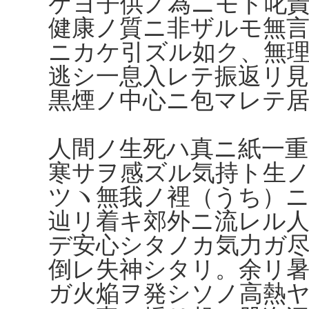
ケヨ子供ノ為ニモト叱
健康ノ質ニ非ザルモ無
ニカケ引ズル如ク、無理
逃シ一息入レテ振返リ
黒煙ノ中心ニ包マレテ
人間ノ生死ハ真ニ紙一
寒サヲ感ズル気持ト生
ツヽ無我ノ裡（うち）
辿リ着キ郊外ニ流レル
デ安心シタノカ気力ガ
倒レ失神シタリ。余リ
ガ火焔ヲ発シソノ高熱