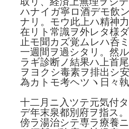
取リ、経済上無理ヲシ
ハナイガ寧ロ酒デモ飲
ナリ。モウ此上ハ精神
在リト常識ヲ外レタ様
止モ聞カズ覚ムレハ呑
一週間ヲ過シタリ。然
ラギ診断ノ結果ハ上首
ヲヨクシ毒素ヲ排出シ
為カトモ考ヘツヽ日々
十二月ニ入ツテ元気付
デ年末泉都別府ヲ指ス。
傍ラ湯治シテ専ラ療養