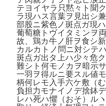
テヨイヤラ只黙々ト聞
ラ現ハス言葉ヲ見出シ
部股ニ紫色ノ斑点ガ現
葡萄糖トヴイタミンヲ
故、鶏カ牛ノ肝ヲ食シ
カルカトノ問ニ対シテ
斑点ガ出タ上ハ少々危ク
難シト何モノカヲ暗示
一羽ヲ得ルニ要スル値
柄何レモ入手六ケ敷（
負担力モナイノデ捨鉢
レハ死ハ懼（おそ）ル