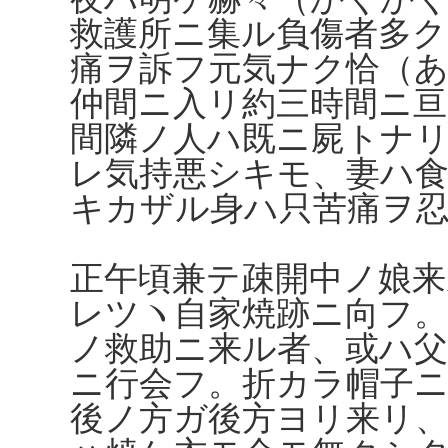
救護所ニ集ル負傷者多ク
痛ヲ訴フ元気ナク恰（
仲間ニ入リ約三時間ニ
間隣ノ人ハ既ニ屍トナ
レ気持悪シキモ、妻ハ
キカザル身ハ只苦痛ヲ
正午頃兼テ疎開中ノ娘
レツヽ自家焼跡ニ向フ。
ノ救助ニ来ル者、或ハ
ニ行会フ。折カラ帽子ニ
後ノ方ガ後方ヨリ来リ