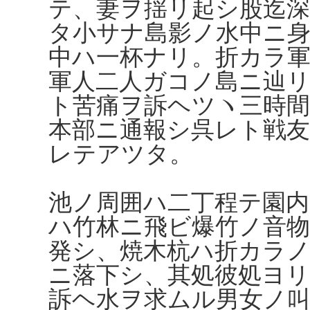
テ、妻ヲ揺リ起シ股迄深
タ小サナ島影ノ水中ニ
中ハ一杯ナリ。折カラ
軍人二人ガコノ島ニ辿
ト苦痛ヲ訴ヘツヽ三時間
本部ニ通報シ呉レト戦
レテアツタ。
池ノ周囲ハ二丁程テ園内
ハ竹林ニ飛ビ爆竹ノ音
発シ、焼木杭ハ折カラ
ニ落下シ、其処彼処ヨ
訴ヘ水ヲ求ムル男女ノ