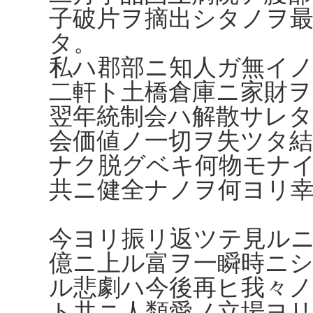
子破片ヲ摘出シタノヲ
タ。
私ハ郡部ニ知人ガ無イノ
二軒ト土橋倉庫ニ家財
翌年統制会ハ解散サレ
会価値ノ一切ヲ失ツタ結
ナク脱グベキ何物モナ
共ニ健全ナノヲ何ヨリ
今ヨリ振リ返ツテ見ル
億ニ上ル富ヲ一瞬時ニ
ル悲劇ハ今後再ヒ我々
ト共ニ人類愛ノ立場ヨ