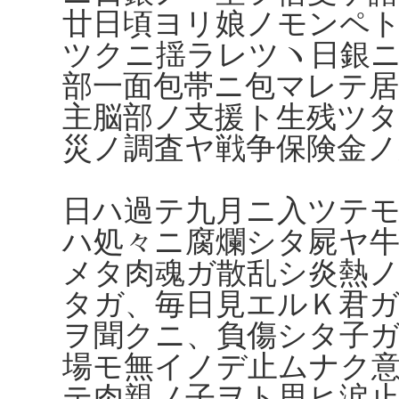
廿日頃ヨリ娘ノモンペ
ツクニ揺ラレツヽ日銀
部一面包帯ニ包マレテ居
主脳部ノ支援ト生残ツタ
災ノ調査ヤ戦争保険金ノ
日ハ過テ九月ニ入ツテ
ハ処々ニ腐爛シタ屍ヤ
メタ肉魂ガ散乱シ炎熱
タガ、毎日見エルＫ君
ヲ聞クニ、負傷シタ子
場モ無イノデ止ムナク
テ肉親ノ子ヲト思ヒ涙