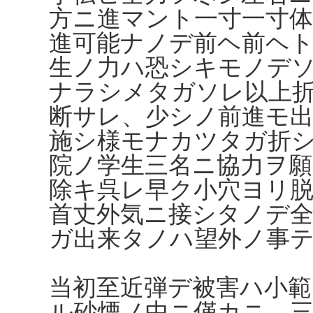
方ニ進マント一寸一寸
進可能ナノデ前ヘ前ヘ
生ノ力ハ恐シキモノデ
ナラシメタガソレ以上
断サレ、少シノ前進モ
施シ様モナカツタガ折
院ノ学生三名ニ協力ヲ願
除キ呉レ早ク小穴ヨリ
首丈外気ニ接シタノデ
ガ出来タノハ望外ノ事
当初至近弾デ被害ハ小
ル砂煙ノ中ニ僅カニ、