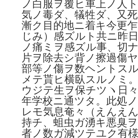
ノ白服ヲ覆ヒ車上ノ人
気ノ毒ダ、犠牲ダ、又
漸ク目的地ニ着キ今更
じみ）感ズルト共ニ昨
ノ痛ミヲ感ズル事、切
片ヲ除去シ背ノ擦過傷ヤ
部等ノ傷ヲ数ヘントス
メテ貰ヒ横臥スルノミ
ウジテ生ヲ保チツヽ日
年学校ニ通ツタ。此処ノ
レモ気息奄々（えんえ
持チ、蛆虫ガ湧キ悪臭
者ノ数ガ減ツテユク有