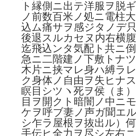
ト縁側ニ出テ洋服ヲ脱
ノ前数百米ノ処ニ電柱大
込ム痛サヲ感ジタノデ
後退スルカセヌ内右横
迄飛込ンタ気配ト共ニ
急ニ二階建ノ下敷トナ
木片ニ挟マレ身ハ縛ラ
ク身体ノ自由ヲ失ヒナ
瞑目シツヽ死ヲ侯（ま）
目ヲ開クト暗闇ノ中ニ
ケヲ呼ブ妻ノ声ガ聞エ
シ乍ラ屋根ヲ抜出ル）
手伝ヒ全力ヲ尽シ左右