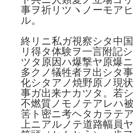
事ヲ祈リツヽノーモア
ル。
終リニ私ガ視察シタ中
リ得タ体験ヲ一言附記
ツタ原因ハ爆撃ヤ原爆
多クノ犠牲者ヲ出シタ
化シタアノ焼野原ノ現
事ガ出来ナカツタ。若
不燃質ノモノテアレハ
筈ト密ニ考ヘタカラテ
上ニアルノテ道路幅員