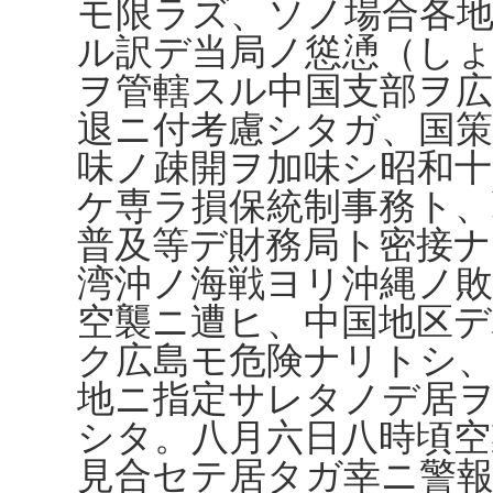
モ限ラズ、ソノ場合各
ル訳デ当局ノ慫慂（し
ヲ管轄スル中国支部ヲ
退ニ付考慮シタガ、国
味ノ疎開ヲ加味シ昭和十
ケ専ラ損保統制事務ト、
普及等デ財務局ト密接
湾沖ノ海戦ヨリ沖縄ノ
空襲ニ遭ヒ、中国地区デ
ク広島モ危険ナリトシ
地ニ指定サレタノデ居
シタ。八月六日八時頃空
見合セテ居タガ幸ニ警