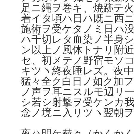
足ニ縄ヲ巻キ、焼跡テ
着イタ頃ハ日ハ既ニ西
施術ヲ受ケタノミ日ハ
ハ千切レタ血染ノ半身
ン以上ノ風体トナリ附
セ、初メテノ野宿モソ
キツヽ終夜睡レズ。夜中
猛々全ク白日ノ如ク加
ノ声ヲ耳ニスルモ辺リ
シ若シ射撃ヲ受ケンカ
念ノ境ニ入リツヽ翌朝
夜ハ明ケ赫々（かくか