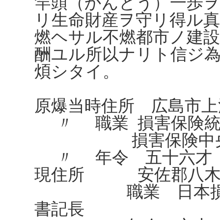
竿頭（かんとう）一歩ヲ
リ生命財産ヲ守リ得ル
燃ヘサル不燃都市ノ建
酬ユル所以ナリト信ジ
煩シタイ。
原爆当時住所 広島市上
〃 職業 損害保険統
損害保険中央会
〃 年令 五十六才
現住所 安佐郡八木村上
職業 日本損害保
書記長