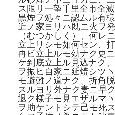
ス限リ一望千里全市全滅
黒煙ヲ処々ニ認ムル有
近ノ家ヨリハ既ニ火ヲ
（むつかしく）、何レ
立上リシモ如何セン、
再ビ立上ルモ効ナク更
ケ到底立上ル見込ナク、
ヲ振ヒ自家ニ延焼シツ
モ避難ノ道ナク、折角
スルヨリ外ナク妻ニ早
退ク様子モ見エザルマ
ヲ助ケントシテ己モ死