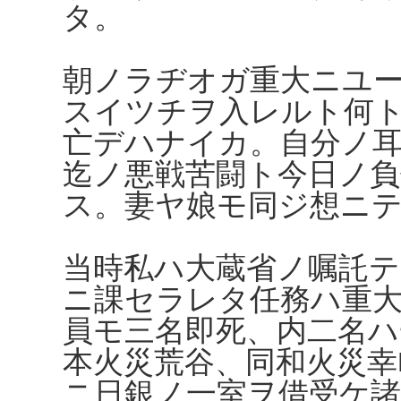
タ。
朝ノラヂオガ重大ニユ
スイツチヲ入レルト何
亡デハナイカ。自分ノ
迄ノ悪戦苦闘ト今日ノ
ス。妻ヤ娘モ同ジ想ニ
当時私ハ大蔵省ノ嘱託
ニ課セラレタ任務ハ重
員モ三名即死、内二名ハ
本火災荒谷、同和火災幸
ニ日銀ノ一室ヲ借受ケ