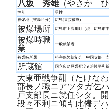
八坂 秀雄
（やさか 
性別
男性
被爆地（被爆区分）
広島(直接被爆)
被爆場所
広島市上流川町［現：広島市
被爆時職
一般就業者
業
被爆時所属
損害保険統制会 中国支部 
所蔵館
国立広島原爆死没者追悼平和
大東亜戦争酣（たけなわ
部長ノ職ニアツタガ乞
戸支部長ニ就任シタ。開
段々不利ニ傾キ此儘デ