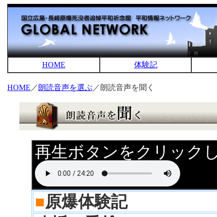
HOME
体験記
HOME
／
朗読音声を選ぶ
／朗読音声を聞く
再生ボタンをクリック
■
原爆体験記