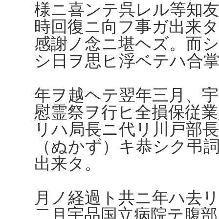
様ニ喜ンテ呉レル等知
時回復ニ向フ事ガ出来
感謝ノ念ニ堪ヘズ。而
シ日ヲ思ヒ浮ベテハ合
年ヲ越ヘテ翌年三月、宇
慰霊祭ヲ行ヒ全損保従業
リハ局長ニ代リ川戸部長
（ぬかず）キ恭シク弔
出来タ。
月ノ経過ト共ニ年ハ去リ
二月宇品国立病院テ腹部