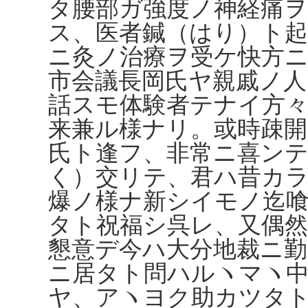
タ腰部ガ強度ノ神経痛
ス、医者鍼（はり）ト起
ニ灸ノ治療ヲ受ケ快方
市会議長岡氏ヤ親戚ノ人
話スモ体験者テナイ方
来兼ル様ナリ。或時疎
氏ト逢フ、非常ニ喜ン
く）交リテ、君ハ昔カ
爆ノ様ナ新シイモノ迄
タト祝福シ呉レ、又偶然
懇意デ今ハ大分地裁ニ勤
ニ居タト問ハルヽマヽ
ヤ、アヽヨク助カツタ