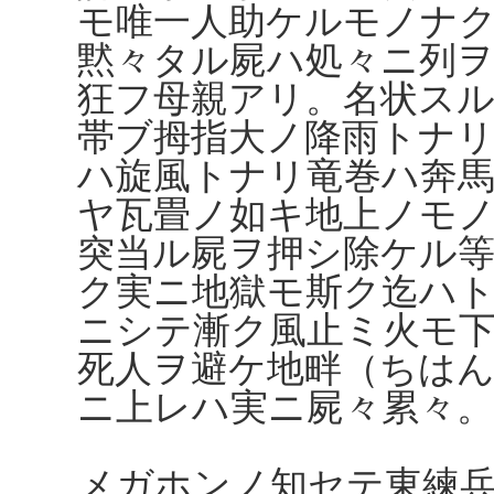
モ唯一人助ケルモノナ
黙々タル屍ハ処々ニ列
狂フ母親アリ。名状ス
帯ブ拇指大ノ降雨トナ
ハ旋風トナリ竜巻ハ奔
ヤ瓦畳ノ如キ地上ノモ
突当ル屍ヲ押シ除ケル
ク実ニ地獄モ斯ク迄ハ
ニシテ漸ク風止ミ火モ
死人ヲ避ケ地畔（ちは
ニ上レハ実ニ屍々累々。
メガホンノ知セテ東練