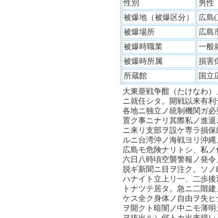
性別
男
被爆地（被爆区分）
広島
被爆場所
広島
被爆時職業
一般
被爆時所属
損害
所蔵館
国立
大東亜戦争酣（たけなわ）
ニ就任シタ。開戦以来有利
各地ニ独立ノ統制機関ガ必
置ク事ニナリ其際私ノ進退
ニ来リ支部ヲ設ケ専ラ損保
ルニ台湾沖ノ海戦ヨリ沖縄
広島モ危険ナリトシ、私ノ
六日八時頃空襲警報ノ発令
脱ギ新聞ニ目ヲ注ク。ソノ
ハナイト立上リ一、二歩後
トナツテ居タ。急ニ二階建
ケス全ク身体ノ自由ヲ失ヒ
ヲ開クト暗闇ノ中ニモ薄明
ヲ抜出ル）何トカ出来得レ