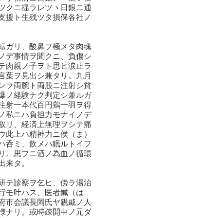
ツクニ揺ラレツヽ日銀ニ通
支援ト生残ツタ損保各社ノ
転ガリ、酸鼻ヲ極メタ肉魂
ノデ事情ヲ聞クニ、負傷シ
テ肉親ノ子ヲト思ヒ涙止ラ
言葉ヲ見出シ兼タリ。九月
ンヲ両腕ト両股ニ注射シ貧
爆ノ経験ナク判定シ兼ルガ
注射一本代百円鶏一羽ヲ得
ノ私ニハ負担力モナイノデ
取リ、経済上無理ヲシテ痛
ウ此上ハ精神力ニ侯（ま）
ハ呑ミ、飲メハ眠ルトイフ
リ。思フニ酒ノ為血ノ循環
出来タ。
研テ診察ヲ乞ヒ、傍ラ湯治
行モ叶ハス、医者鍼（は
府市会議長岡氏ヤ親戚ノ人
様ナリ。或時疎開中ノ元ダ