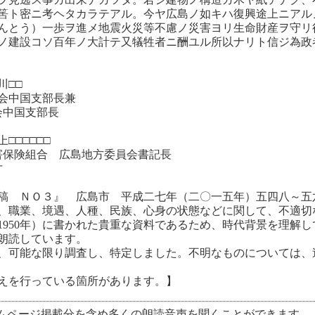
筈ト密ニ考ヘタカラテアル。今ヤ広島ノ如キハ復興途上ニアル
んとう）一歩ヲ進メ地震火災等不慮ノ災害ヨリ生命財産ヲ守リ
ノ建設コソ百年ノ大計テ又犠牲者ニ酬ユル所以ナリト信ジ為政
川□□
会中国支部長兼
国支部長
□□□□□
組合 広島地方委員会書記長
才
稿 ＮＯ３』 広島市 平成二七年（二〇一五年）五四八～五
、職業、境遇、人種、民族、心身の状態などに関して、不適切
（1950年）に書かれた貴重な資料であるため、時代背景を理解
朗読しています。
、可能な限り調査し、特定しました。不明なものについては、
えを行っている箇所があります。】
ムページ掲載分を含め多くの朗読音声を聞くことができます。