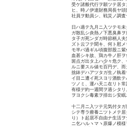
受ケ諸般代行ヲ願ツテ居タ
ヒ、時ノ伊達財務局長ヤ頭
社員ヲ動員シ、戦災ノ調査
日ハ過テ九月ニ入ツテモ未
ガ散乱シ炎熱ノ下悪臭鼻ヲ
タ子ガ死ンダガ時節柄人夫
ズト云フテ聞キ、何ト慰メ
モ半バ過ギル頃腹部股ニ紫
血甚シキ故、鶏カ牛ノ肝ヲ
斑点ガ出タ上ハ少々危ク、
ルニ要スル値モ百円デ、而
捨鉢デハアツタガ生ノ執着
イ目ニ遭イ死スヨリ酒飲テ
ツノミ、運ハ天ニ在リト常
有様デ約一週間ヲ過シタリ
ヲヨクシ毒素ヲ排出シ安眠
十二月ニ入ツテ元気付タガ
シテ専ラ療養ニツトメテ居
り）ト起居不自由ナ生活ヲ
ニ乞ハルヽマヽ原爆ノ模様