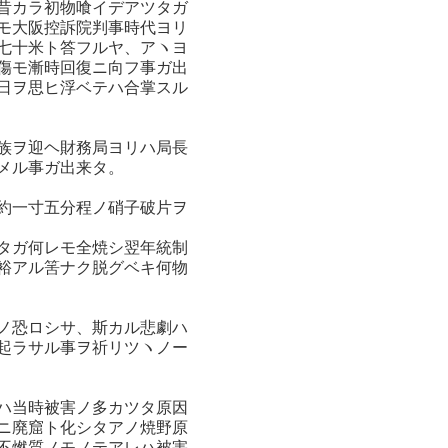
昔カラ初物喰イデアツタガ
モ大阪控訴院判事時代ヨリ
七十米ト答フルヤ、アヽヨ
傷モ漸時回復ニ向フ事ガ出
日ヲ思ヒ浮ベテハ合掌スル
族ヲ迎ヘ財務局ヨリハ局長
メル事ガ出来タ。
約一寸五分程ノ硝子破片ヲ
タガ何レモ全焼シ翌年統制
裕アル筈ナク脱グベキ何物
ノ恐ロシサ、斯カル悲劇ハ
起ラサル事ヲ祈リツヽノー
ハ当時被害ノ多カツタ原因
ニ廃窟ト化シタアノ焼野原
不燃質ノモノテアレハ被害