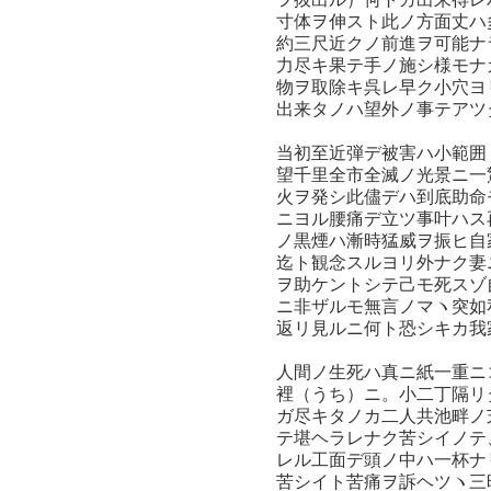
寸体ヲ伸スト此ノ方面丈ハ
約三尺近クノ前進ヲ可能ナ
力尽キ果テ手ノ施シ様モナ
物ヲ取除キ呉レ早ク小穴ヨ
出来タノハ望外ノ事テアツ
当初至近弾デ被害ハ小範囲
望千里全市全滅ノ光景ニ一
火ヲ発シ此儘デハ到底助命
ニヨル腰痛デ立ツ事叶ハス
ノ黒煙ハ漸時猛威ヲ振ヒ自
迄ト観念スルヨリ外ナク妻
ヲ助ケントシテ己モ死スゾ
ニ非ザルモ無言ノマヽ突如
返リ見ルニ何ト恐シキカ我
人間ノ生死ハ真ニ紙一重ニ
裡（うち）ニ。小二丁隔リ
ガ尽キタノカ二人共池畔ノ
テ堪ヘラレナク苦シイノテ
レル工面デ頭ノ中ハ一杯ナ
苦シイト苦痛ヲ訴ヘツヽ三