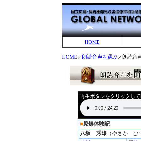
HOME
HOME
／
朗読音声を選ぶ
／朗読音
再生ボタンをクリックして
■
原爆体験記
八坂 秀雄
（やさか 