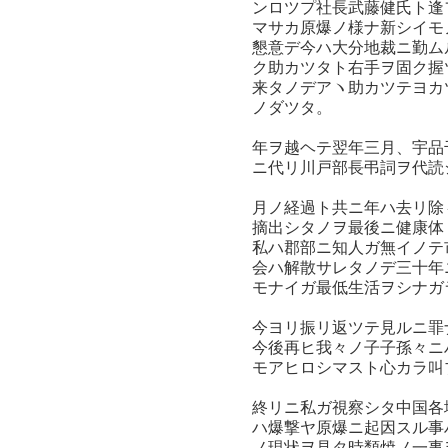
ンロツプ社長武藤健氏ト逢
マサカ原爆ノ様ナ新シイモ
懇意デ今ハ大分地裁ニ勤ム
ク助カツタト右手ヲ固ク握
来タノデアヽ助カツテヨカ
ノダツタ。
年ヲ越ヘテ翌年三月、宇品
ニ代リ川戸部長弔詞ヲ代読
月ノ経過ト共ニ年ハ去リ除
摘出シタノヲ最後ニ健康体
私ハ郡部ニ知人ガ無イノテ
会ハ解散サレタノデ三十年
モナイガ最低生活ヲシナガ
今ヨリ振リ返ツテ見ルニ罪
今後再ヒ我々ノ子子孫々ニ
モアヒロシマスト心カラ叫
終リニ私ガ視察シタ中国各
ハ爆撃ヤ原爆ニ起因スル事
ノ現状ヲ見タ時類焼ノ一事