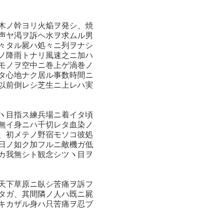
木ノ幹ヨリ火焔ヲ発シ、焼
声ヤ渇ヲ訴ヘ水ヲ求ムル男
々タル屍ハ処々ニ列ヲナシ
ノ降雨トナリ風速之ニ加ハ
モノヲ空中ニ巻上ゲ渦巻ノ
タ心地ナク居ル事数時間ニ
以前倒レシ芝生ニ上レハ実
ヽ目指ス練兵場ニ着イタ頃
無イ身ニハ千切レタ血染ノ
、初メテノ野宿モソコ彼処
日ノ如ク加フルニ敵機ガ低
カ我無シト観念シツヽ目ヲ
天下草原ニ臥シ苦痛ヲ訴フ
タガ、其間隣ノ人ハ既ニ屍
キカザル身ハ只苦痛ヲ忍ブ