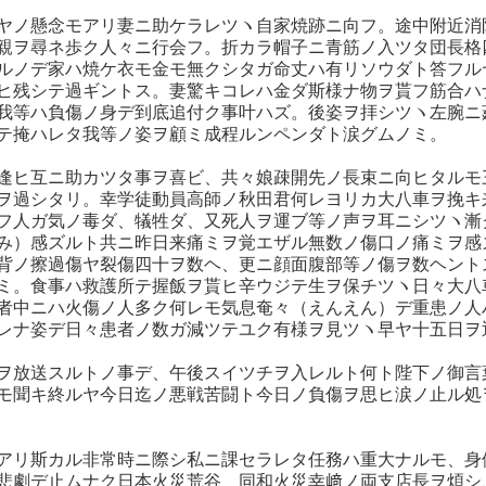
ヤノ懸念モアリ妻ニ助ケラレツヽ自家焼跡ニ向フ。途中附近消
親ヲ尋ネ歩ク人々ニ行会フ。折カラ帽子ニ青筋ノ入ツタ団長格
ルノデ家ハ焼ケ衣モ金モ無クシタガ命丈ハ有リソウダト答フル
ヒ残シテ過ギントス。妻驚キコレハ金ダ斯様ナ物ヲ貰フ筋合ハ
我等ハ負傷ノ身デ到底追付ク事叶ハズ。後姿ヲ拝シツヽ左腕ニ
テ掩ハレタ我等ノ姿ヲ顧ミ成程ルンペンダト涙グムノミ。
逢ヒ互ニ助カツタ事ヲ喜ビ、共々娘疎開先ノ長束ニ向ヒタルモ
ヲ過シタリ。幸学徒動員高師ノ秋田君何レヨリカ大八車ヲ挽キ
フ人ガ気ノ毒ダ、犠牲ダ、又死人ヲ運ブ等ノ声ヲ耳ニシツヽ漸
み）感ズルト共ニ昨日来痛ミヲ覚エザル無数ノ傷口ノ痛ミヲ感
背ノ擦過傷ヤ裂傷四十ヲ数ヘ、更ニ顔面腹部等ノ傷ヲ数ヘント
ミ。食事ハ救護所テ握飯ヲ貰ヒ辛ウジテ生ヲ保チツヽ日々大八
者中ニハ火傷ノ人多ク何レモ気息奄々（えんえん）デ重患ノ人
レナ姿デ日々患者ノ数ガ減ツテユク有様ヲ見ツヽ早ヤ十五日ヲ
ヲ放送スルトノ事デ、午後スイツチヲ入レルト何ト陛下ノ御言
モ聞キ終ルヤ今日迄ノ悪戦苦闘ト今日ノ負傷ヲ思ヒ涙ノ止ル処
アリ斯カル非常時ニ際シ私ニ課セラレタ任務ハ重大ナルモ、身
悲劇デ止ムナク日本火災荒谷、同和火災幸﨑ノ両支店長ヲ煩シ