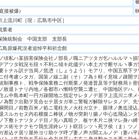
性
(直接被爆)
市上流川町［現：広島市中区］
就業者
保険統制会 中国支部 支部長
広島原爆死没者追悼平和祈念館
ノ頃私ハ某損害保険会社ノ部長ノ職ニアツタガ乞ハルルマヽ損
デアツタ戦況モ段々不利ニ傾キ此儘デハ本土ガ寸断サルヽ事ガ
要トナル訳デ当局ノ慫慂（しょうよう）モアリ、中国五県下ヲ
ニ付考慮シタガ、国策ノ線ニ副（そ）フ為ト軽イ意味ノ疎開ヲ
統制事務ト、戦争保険業務ニ付斯業ノ発達普及等デ財務局ト密
ノ敗退トナリ内地ノ各都市ハ慚時空襲ニ遭ヒ、中国地区デハ、
住ム中島本町一円ガ疎開地ニ指定サレタノデ居ヲ上流川ニ求メ
ノ為暫ク出勤ヲ見合セテ居タガ幸ニ警報ガ解除サレタノデ、先
瞬間目ノ前数百米ノ処ニ電柱大ノ火柱ガ立チ、眼球ノ奥迄浸込
退スルカセヌ内右横腹ニ棒状ノ物ガ突刺リ腸ノ中心迄飛込ンタ
ノ下敷トナツタノテ目ノ先ハ真暗ク、板ヤ木片ニ挟マレ身ハ縛
ナス術モナクモウ我生涯終レリト瞑目シツヽ死ヲ侯（ま）ツノ
ガ差込テ居リ屋外ヨリ助ケヲ呼ブ妻ノ声ガ聞エルノデ（妻ハ平
バトノ生存欲モ手伝ヒ全力ヲ尽シ左右ニ身ヲ動カスモ更ニ効ナ