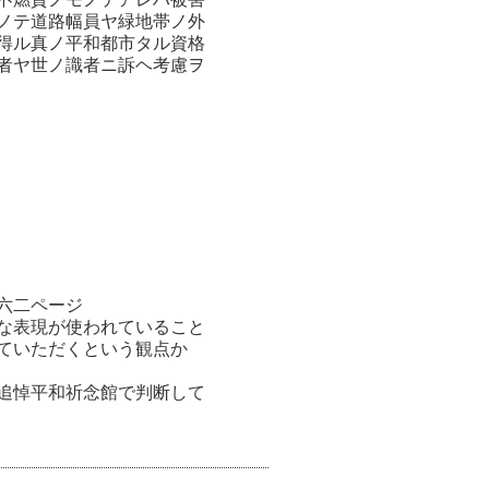
ノテ道路幅員ヤ緑地帯ノ外
得ル真ノ平和都市タル資格
者ヤ世ノ識者ニ訴ヘ考慮ヲ
六二ページ
な表現が使われていること
していただくという観点か
追悼平和祈念館で判断して