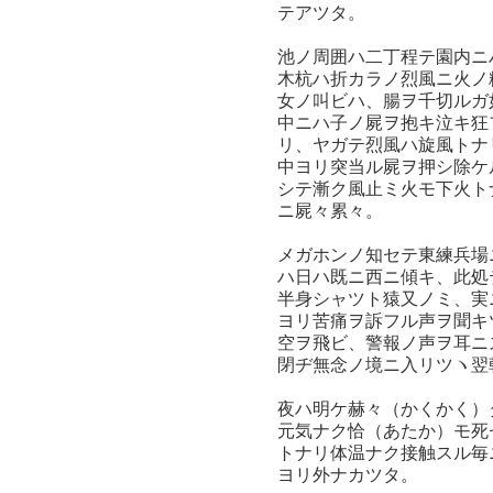
テアツタ。
池ノ周囲ハ二丁程テ園内ニ
木杭ハ折カラノ烈風ニ火ノ
女ノ叫ビハ、腸ヲ千切ルガ
中ニハ子ノ屍ヲ抱キ泣キ狂
リ、ヤガテ烈風ハ旋風トナ
中ヨリ突当ル屍ヲ押シ除ケ
シテ漸ク風止ミ火モ下火ト
ニ屍々累々。
メガホンノ知セテ東練兵場
ハ日ハ既ニ西ニ傾キ、此処
半身シャツト猿又ノミ、実
ヨリ苦痛ヲ訴フル声ヲ聞キ
空ヲ飛ビ、警報ノ声ヲ耳ニ
閉ヂ無念ノ境ニ入リツヽ翌
夜ハ明ケ赫々（かくかく）
元気ナク恰（あたか）モ死
トナリ体温ナク接触スル毎
ヨリ外ナカツタ。