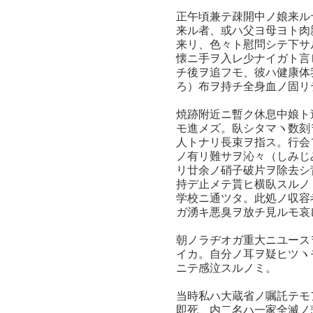
正午頃兼テ疎開中ノ娘来ル
来ル者、或ハ父ヨ母ヨト肉
来リ、色々ト慰問シテ下サ
懐ニ手ヲ入レ少ナイガト言
チ後ヲ追フモ、彼ハ健康体
ろ）布ヲ持チ全身血ノ固リ
焼跡附近ニ暫ク休息中娘ト
モ進メズ。臥シタマヽ数刻
人トナリ長束ヲ指ス。行会
ノ有リ難サヲ沁々（しみじ
リ廿余ノ硝子破片ヲ除去シ
持デ止メテ貰ヒ横臥スルノ
学校ニ通ツタ。此処ノ収容
ガ湧キ悪臭ヲ放チ見ルモ哀
朝ノラヂオガ重大ニユース
イカ。自分ノ耳ヲ疑ヒツヽ
ニテ感泣スルノミ。
当時私ハ大蔵省ノ嘱託テモ
即死、内二名ハ一家全滅ノ