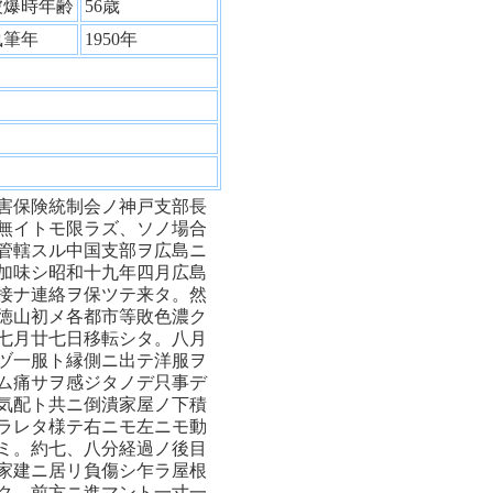
被爆時年齢
56歳
執筆年
1950年
害保険統制会ノ神戸支部長
無イトモ限ラズ、ソノ場合
管轄スル中国支部ヲ広島ニ
加味シ昭和十九年四月広島
接ナ連絡ヲ保ツテ来タ。然
徳山初メ各都市等敗色濃ク
七月廿七日移転シタ。八月
ヅ一服ト縁側ニ出テ洋服ヲ
ム痛サヲ感ジタノデ只事デ
気配ト共ニ倒潰家屋ノ下積
ラレタ様テ右ニモ左ニモ動
ミ。約七、八分経過ノ後目
家建ニ居リ負傷シ乍ラ屋根
ク、前方ニ進マント一寸一