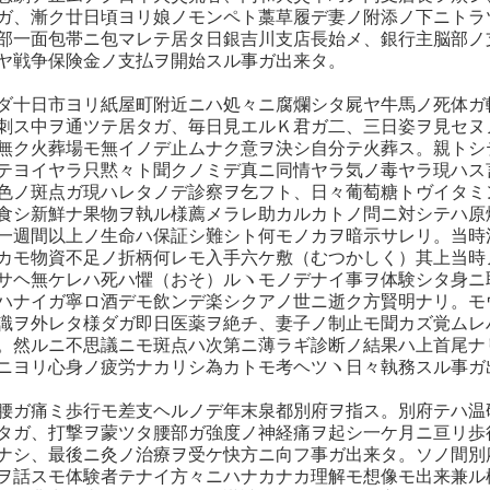
ガ、漸ク廿日頃ヨリ娘ノモンペト藁草履デ妻ノ附添ノ下ニトラ
部一面包帯ニ包マレテ居タ日銀吉川支店長始メ、銀行主脳部ノ
ヤ戦争保険金ノ支払ヲ開始スル事ガ出来タ。
ダ十日市ヨリ紙屋町附近ニハ処々ニ腐爛シタ屍ヤ牛馬ノ死体ガ
刺ス中ヲ通ツテ居タガ、毎日見エルＫ君ガ二、三日姿ヲ見セヌ
無ク火葬場モ無イノデ止ムナク意ヲ決シ自分テ火葬ス。親トシ
テヨイヤラ只黙々ト聞クノミデ真ニ同情ヤラ気ノ毒ヤラ現ハス
色ノ斑点ガ現ハレタノデ診察ヲ乞フト、日々葡萄糖トヴイタミ
食シ新鮮ナ果物ヲ執ル様薦メラレ助カルカトノ問ニ対シテハ原
一週間以上ノ生命ハ保証シ難シト何モノカヲ暗示サレリ。当時
カモ物資不足ノ折柄何レモ入手六ケ敷（むつかしく）其上当時
サヘ無ケレハ死ハ懼（おそ）ルヽモノデナイ事ヲ体験シタ身ニ
ハナイガ寧ロ酒デモ飲ンデ楽シクアノ世ニ逝ク方賢明ナリ。モ
識ヲ外レタ様ダガ即日医薬ヲ絶チ、妻子ノ制止モ聞カズ覚ムレ
。然ルニ不思議ニモ斑点ハ次第ニ薄ラギ診断ノ結果ハ上首尾ナ
ニヨリ心身ノ疲労ナカリシ為カトモ考ヘツヽ日々執務スル事ガ
腰ガ痛ミ歩行モ差支ヘルノデ年末泉都別府ヲ指ス。別府テハ温
タガ、打撃ヲ蒙ツタ腰部ガ強度ノ神経痛ヲ起シ一ケ月ニ亘リ歩
ナシ、最後ニ灸ノ治療ヲ受ケ快方ニ向フ事ガ出来タ。ソノ間別
ヲ話スモ体験者テナイ方々ニハナカナカ理解モ想像モ出来兼ル