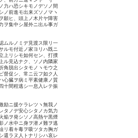
ノ力ハ恐シキモノデソノ間
シノ前進モ出来ズソノマヽ
ヲ願ヒ、頭上ノ木片ヤ障害
力ヲ集中シ屋外ニ出ル事ガ
認ムルノミデ見渡ス限リ一
サルモ付近ノ家ヨリハ既ニ
立上リシモ如何セン、打撲
上ル見込ナク、ソノ内隣家
折角脱出シタモノヽモウ之
ビ督促シ、常ニ云フ如ク人
ハ心臓ヲ病ミ平素健康ノ質
四十間程逃シ一息入レテ振
激励ニ援ケラレツヽ無我ノ
レタノデ安心シタノカ気力
火焔ヲ発シソノ高熱ヤ黒煙
影ノ水中ニ身ヲ潜メ難ヲ逃
辿リ着キ毒ヲ吸ツタカ胸ガ
シ還ラヌ人トナリシハ哀レ