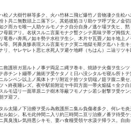
ハ松ノ大樹竹林等多ク、火ハ竹林ニ飛ビ爆竹ノ音物凄ク生松ハ
粉ト共ニ無数頭上ニ落下シ、其処彼処ヨリ助ケヲ呼ブ女ノ金切
如ク而カモ唯一人助ケルモノナク自分自身ノ逃ケ場ヲ失ヒ、黙
フ母親アリ。名状スルニ言葉モナク暫クシテ黒味ヲ帯ブ拇指大
リ竜巻ハ奔馬ノ如キ勢テ水柱ヲ生シ、木片ヤ瓦畳ノ如キ地上ノ
ル等、阿鼻臭惨表現スル言葉モナク実ニ地獄モ斯ク迄ハト生キ
ナリ、ヤレヤレト思ヒ水死人ヲ避ケ地畔（ちはん）ニ辿リツキ
ニ救護班ガ居ルトノ事デ両足ニ縄ヲ巻キ、焼跡テ火傷ヲ生シツ
テ赤チント繃帯ノ施術ヲ受ケタノミ日ハ没シタルモ寝ル所トテ
ニルンペン以上ノ風体トナリ附近テ拾ツタ切端ノ筵ヲ腹ニ乗セ
ツヽ終夜睡レズ。夜中駅前附近ヤ牛田方面一帯火焔猛々全ク白
スルモ辺リ一面草原ニテ樹木等蔽フモノナシ若シ射撃ヲ受ケン
朝ヲ迎フ。
タル太陽ノ下治療ヲ受ル為救護所ニ集ル負傷者多ク、何レモ炎
セル如シ。私モ此仲間ニ入リ約三時間ニ亘リ治療ノ番ヲ待受ケ
ニ異臭洩レ気持悪シキモ、妻ハ食糧受領ヤ水汲テ帰ラス。自由