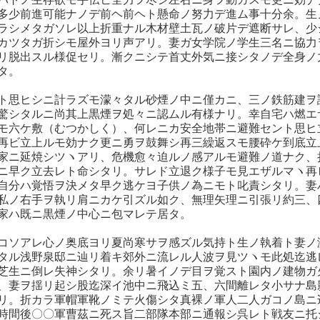
多少前進可能ナノデ前ヘ前ヘト懸命ノ努力デ進ム事十分余。生
ラシメタガソレ以上折重ナル木材壁土瓦ノ破片デ遮断サレ、少
カツタガ折シモ屋外ヨリ声アリ。妻ガ女学院ノ学生三名ニ協力
リ脱出スル様促セリ。漸クニシテ首丈外気ニ接シタノデ全身ノ
タ。
ト思ヒシニ計ラズモ濛々タル砂煙ノ中ニ僅カニ、三ノ鉄筋建ヲ
驚シタルニ尚其上黒煙ヲ処々ニ認ムル有様ナリ。幸自宅ハ燃エ
モ六ケ敷（むつかしく）、何レニカ安全地帯ニ避難セント思ヒ
再ビ立上ルモ効ナク更ニ勇ヲ鼓舞シ再三繰返スモ腰砕ケ到底立
家ニ延焼シツヽアリ、危機愈々迫ルノ感アルモ避難ノ道ナク、
ニ早ク立去レト命シタリ。サレド立退ク様子モ見エザルマヽ再
自分ハ覚悟ヲ決メタ早ク逃ケヨ子供ノ為ニモト叱責シタリ。妻
私ノ右手ヲ執リ肩ニカケ引ズル如ク、無理矢理ニ引張リ約三、
家ハ既ニ黒煙ノ中心ニ包マレテ居タ。
コソアレ心ノ奥底ヨリ夏尚寒サヲ感ズル気持ト生ノ執着ト妻ノ
タル浅野泉邸ニ辿リ着キ郊外ニ流レル人波ヲ見ツヽモ此処迄逃
芝生ニ倒レ失神シタリ。余リ暑イノデ目ヲ覚スト園内ノ建物ガ
、妻ヲ揺リ起シ股迄深イ池中ニ飛込ミ五、六間離レタ小サナ島
リ。折カラ軍帽軍靴ノミテ火傷シタ真裸ノ軍人二人ガコノ島ニ
時間後〇〇軍曹茲ニ死ス旨二部隊本部ニ通報シ呉レト戦友ニ托