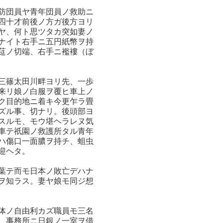
防団員ヤ青年団員ノ救助ニ
四十才前後ノ方ガ後方ヨリ
ヤ、何ト思ツタカ突如妻ノ
ナイト右手ニ五円紙幣ヲ持
莚ノ切端、右手ニ襤褸（ぼ
三篠太田川畔ヨリ先、一歩
来リ娘ノ白服ヲ覆ヒ車上ノ
ク目的地ニ着キ今更乍ラ畳
ズル事、切ナリ。後頭部ヨ
スルモ、モウ堪ヘラレヌ気
車テ祇園ノ救護所タル青年
ハ傷口一面膿ヲ持チ、蛆虫
迎ヘタ。
葉テ而モ日本ノ敗亡デハナ
ヲ知ラス。妻ヤ娘モ同ジ想
体ノ自由利カズ職員モ三名
、事務所ニ日銀ノ一室ヲ借