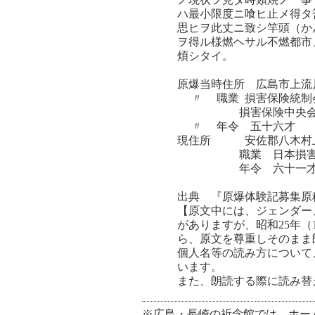
ハ最小限度ニ喰ヒ止メ得タ
思ヒヲ此丈ニ致シ竿頭（か
ヲ得ル様燃ヘサル不燃都市
煩シタイ。
原爆当時住所 広島市上流
〃 職業 損害保険統制
損害保険中央会中
〃 年令 五十六才
現住所 安佐郡八木村上□
職業 日本損害保険
年令 六十一
出典 『原爆体験記募集原
【原文中には、ジェンダー
がありますが、昭和25年
ら、原文を尊重しそのまま
個人名等の読み方について
います。
また、朗読する際に読み替
※広島・長崎の祈念館では、ホー