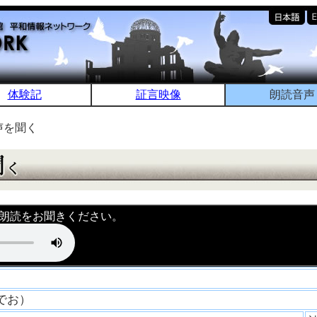
体験記
証言映像
朗読音声
声を聞く
朗読をお聞きください。
ひでお）