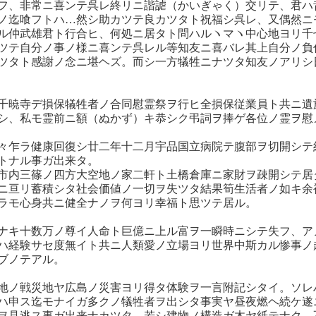
フ、非常ニ喜ンテ呉レ終リニ諧謔（かいぎゃく）交リテ、君ハ
ノ迄喰フトハ…然シ助カツテ良カツタト祝福シ呉レ、又偶然ニ
ル仲武雄君ト行合ヒ、何処ニ居タト問ハルヽマヽ中心地ヨリ千
ツテ自分ノ事ノ様ニ喜ンテ呉レル等知友ニ喜バレ其上自分ノ負
ツタト感謝ノ念ニ堪ヘズ。而シ一方犠牲ニナツタ知友ノアリシ
千暁寺デ損保犠牲者ノ合同慰霊祭ヲ行ヒ全損保従業員ト共ニ遺
シ、私モ霊前ニ額（ぬかず）キ恭シク弔詞ヲ捧ゲ各位ノ霊ヲ慰
々乍ラ健康回復シ廿二年十二月宇品国立病院テ腹部ヲ切開シテ
トナル事ガ出来タ。
市内三篠ノ四方大空地ノ家二軒ト土橋倉庫ニ家財ヲ疎開シテ居
ニ亘リ蓄積シタ社会価値ノ一切ヲ失ツタ結果筍生活者ノ如キ余
ラモ心身共ニ健全ナノヲ何ヨリ幸福ト思ツテ居ル。
ナキ十数万ノ尊イ人命ト巨億ニ上ル富ヲ一瞬時ニシテ失フ、ア
ハ経験サセ度無イト共ニ人類愛ノ立場ヨリ世界中斯カル惨事ノ
ブノテアル。
地ノ戦災地ヤ広島ノ災害ヨリ得タ体験ヲ一言附記シタイ。ソレ
ハ申ス迄モナイガ多クノ犠牲者ヲ出シタ事実ヤ昼夜燃ヘ続ケ遂
ヲ見逃ス事ガ出来ナカツタ。若シ建物ノ構造ガ木ヤ紙テナク、