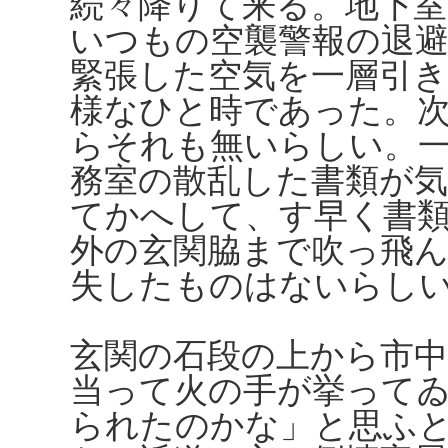
続々降りて来る。地下
いつもの空襲警報の退
緊張した空気を一層引
様なひと時であった。
らそれも無いらしい。
務室の散乱した書類が
てかへして、す早く書
外の玄関脇まで吹っ飛
失したものはないらし
玄関の石段の上から市
当って火の手が挙って
られたのかな」と思ふ