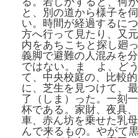
る。若しかすると、何
と、別の道から様子を
い。時間が経過するに
方へ行って見たり、又
内をあちこちと探し廻
義脚で避難の人混みを
ではない。まゝよ、ど
て、中央校庭の、比較
に、芝生を見つけて、
了（しま）った。一刻
杯である。家財、夜具
車、赤ん坊を乗せた乳
んで来るもの。やがて