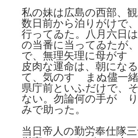
私の妹は広島の西部、
数日前から泊りがけで
行ってゐた。八月六日は
の当番に当ってゐたが
で、無理矢理に母がす
皮肉な運命は、朝にな
て、気のすゝまぬ儘一
県庁前といふだけで、
ない。勿論何の手がゝ
みで助った。
当日帝人の勤労奉仕隊三