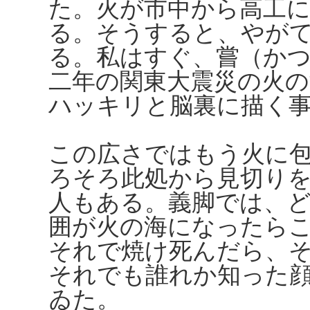
た。火が市中から高工
る。そうすると、やが
る。私はすぐ、嘗（か
二年の関東大震災の火
ハッキリと脳裏に描く
この広さではもう火に
ろそろ此処から見切り
人もある。義脚では、
囲が火の海になったら
それで焼け死んだら、
それでも誰れか知った
ゐた。