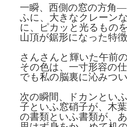
一瞬、西側の窓の方角―
ふに、大きなクレーン
に、ピカッと光るもの
山頂が鋸形になった特
さんさんと輝いた午前
その色は、一寸形容の
でも私の脳裏に沁みつ
次の瞬間、ドカンとい
子といふ窓硝子が、木
の書類といふ書類が、
思はず身をかゞめて机