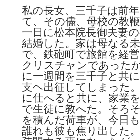
私の長女、三千子は前年
て、その儘、母校の教
一日に松本院長御夫妻の
結婚した。家は母なる未
で、鉄砲町で旅館を経
クリスチャンであった
に一週間を三千子と共
支ヘ出征してしまった
に仕へると共に、家業を
で生徒に教へた。そろ
を積んだ荷車が、今日
誰れも彼も焦り出した