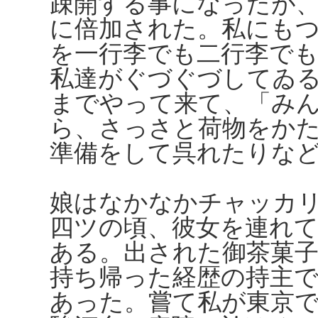
疎開する事になったが
に倍加された。私にも
を一行李でも二行李で
私達がぐづぐづしてゐ
までやって来て、「み
ら、さっさと荷物をか
準備をして呉れたりな
娘はなかなかチャッカ
四ツの頃、彼女を連れ
ある。出された御茶菓
持ち帰った経歴の持主
あった。嘗て私が東京