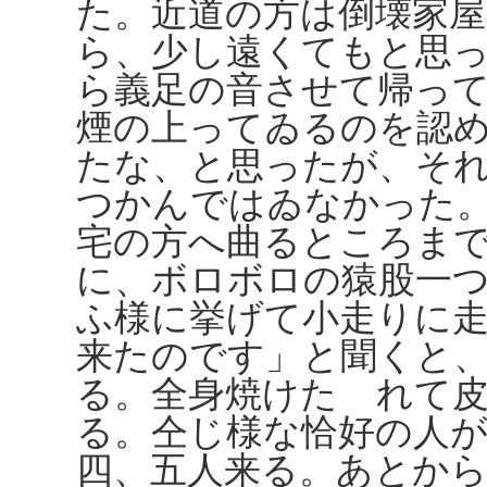
た。近道の方は倒壊家
ら、少し遠くてもと思
ら義足の音させて帰っ
煙の上ってゐるのを認
たな、と思ったが、そ
つかんではゐなかった
宅の方へ曲るところま
に、ボロボロの猿股一
ふ様に挙げて小走りに
来たのです」と聞くと
る。全身焼けたゞれて
る。仝じ様な恰好の人
四、五人来る。あとか