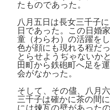
たものであった。
八月五日は長女三千子
日であった。この日婚
童（わらわ）の活躍を
色が顔にも現れる程だ
とらせようぢゃないか
田町から鉄砲町へ足を
会がなかった。
そして、その儘、八月
三千子は確かに茶の間
には煉瓦の壁があった