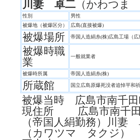
川妻 卓二
（かわつま
性別
男性
被爆地（被爆区分）
広島(直接被爆)
被爆場所
帝国人造絹糸(株)広島工場（
被爆時職
一般就業者
業
被爆時所属
帝国人造絹糸(株)
所蔵館
国立広島原爆死没者追悼平和
被爆当時 広島市南千田町
現住所 広島市南千田町
（帝国人絹勤務）川妻 
（カワツマ タクジ）