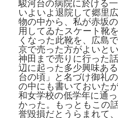
駿河台の病院に於ける
いよいよ退院して郷里
物の中から、私が赤坂
用してゐたスケート靴
くなった此靴を、広島
京で売った方がよいと
神田まで売りに行った話
辺に起った多少興味あ
台の頃」と名づけ御礼
の中にも書いておいた
和女学校の低学年に通
かった。もっともこの
誉毀損だとうらまれて