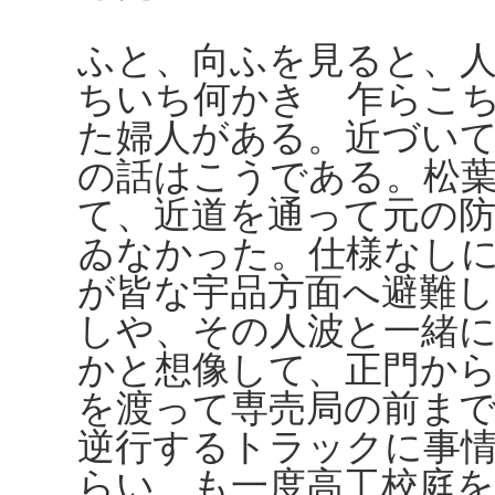
ふと、向ふを見ると、
ちいち何かきゝ乍らこ
た婦人がある。近づい
の話はこうである。松
て、近道を通って元の
ゐなかった。仕様なし
が皆な宇品方面へ避難
しや、その人波と一緒
かと想像して、正門か
を渡って専売局の前ま
逆行するトラックに事
らい、も一度高工校庭