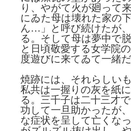
り、やがて火が廻って
にゐた母は壊れた家の
ん…」と呼び続けたが
る。そして母は夢中で
と日頃敬愛する女学院
度遊びに来てゐて一緒
焼跡には、それらしい
私共は一握りの灰を紙
る。三千子は二十三才
功して一旦助かったが
な症状を呈して亡くな
がズルズル抜け出し、