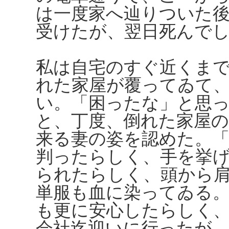
は一度家へ辿りついた
受けたが、翌日死んで
私は自宅のすぐ近くま
れた家屋が覆ってゐて
い。「困ったな」と思
と、丁度、倒れた家屋
来る妻の姿を認めた。
判ったらしく、手を挙
られたらしく、頭から
単服も血に染ってゐる
も更に安心したらしく
会社迄迎いに行ったが