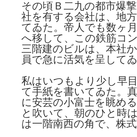
その頃Ｂ二九の都市爆
社を有する会社は、地方
てゐた。帝人でも数ヶ月
へ移して、この鉄筋コ
三階建のビルは、本社
員で急に活気を呈して
私はいつもより少し早
て手紙を書いてゐた。
に安芸の小富士を眺め
と吹いて、朝のひと時
は一階南西の角で、株