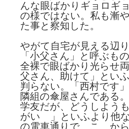
んな眼ばかりギョロギ
の様ではない。私も漸
た事と察知した。
やがて自宅が見える辺
「小父さん」と呼ぶも
全裸で眼ばかり光らせ
父さん、助けて」とい
判らない。「西村です
隣組の傘屋さんである
学友だが、どうしよう
がいゝ」といふより他
の電車通りで、こゝか