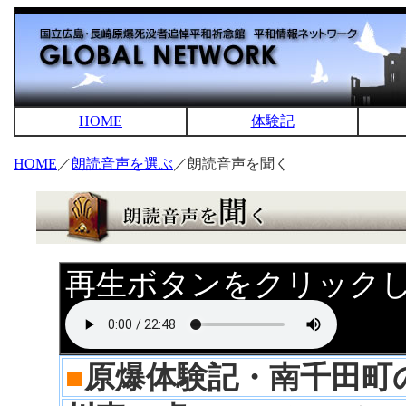
HOME
体験記
HOME
／
朗読音声を選ぶ
／朗読音声を聞く
再生ボタンをクリック
■
原爆体験記・南千田