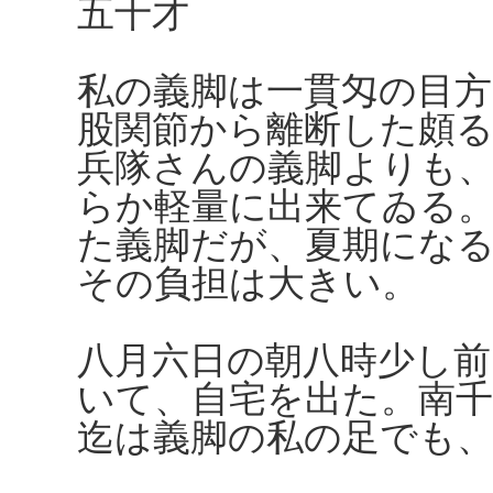
五十才
私の義脚は一貫匁の目
股関節から離断した頗
兵隊さんの義脚よりも
らか軽量に出来てゐる
た義脚だが、夏期にな
その負担は大きい。
八月六日の朝八時少し
いて、自宅を出た。南千
迄は義脚の私の足でも