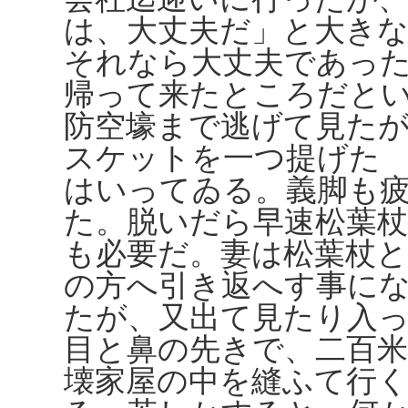
は、大丈夫だ」と大き
それなら大丈夫であっ
帰って来たところだと
防空壕まで逃げて見た
スケットを一つ提げた
はいってゐる。義脚も
た。脱いだら早速松葉
も必要だ。妻は松葉杖
の方へ引き返へす事に
たが、又出て見たり入
目と鼻の先きで、二百
壊家屋の中を縫ふて行