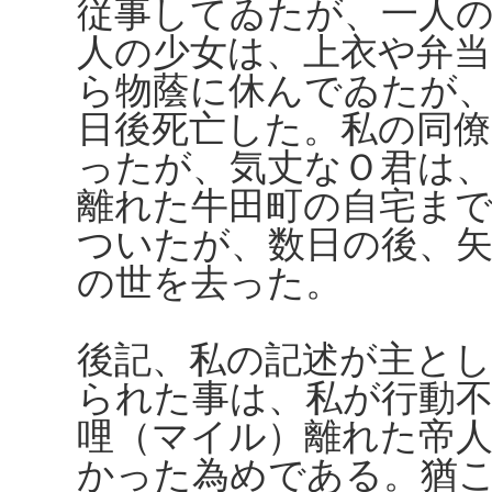
従事してゐたが、一人
人の少女は、上衣や弁
ら物蔭に休んでゐたが
日後死亡した。私の同僚
ったが、気丈なＯ君は
離れた牛田町の自宅ま
ついたが、数日の後、
の世を去った。
後記、私の記述が主と
られた事は、私が行動不
哩（マイル）離れた帝
かった為めである。猶