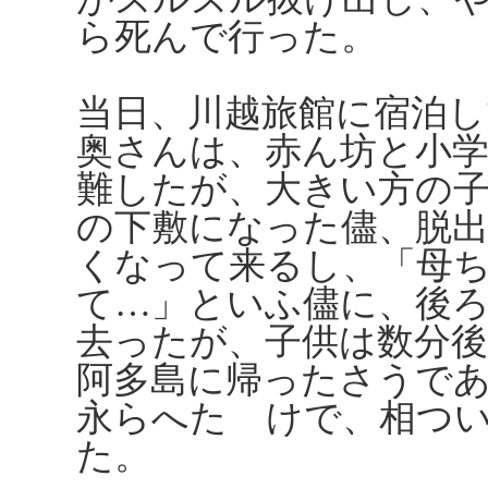
ら死んで行った。
当日、川越旅館に宿泊し
奥さんは、赤ん坊と小
難したが、大きい方の
の下敷になった儘、脱
くなって来るし、「母
て…」といふ儘に、後
去ったが、子供は数分
阿多島に帰ったさうで
永らへたゞけで、相つ
た。