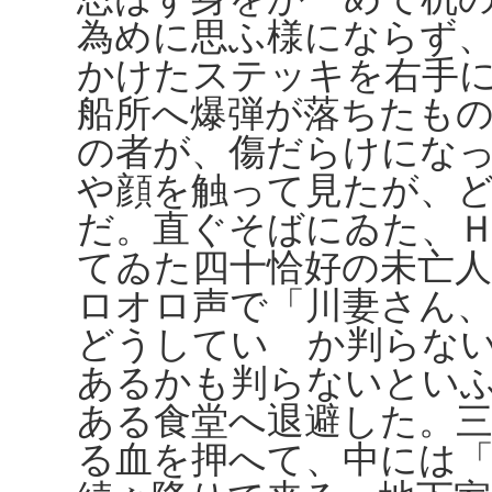
為めに思ふ様にならず
かけたステッキを右手
船所へ爆弾が落ちたも
の者が、傷だらけにな
や顔を触って見たが、
だ。直ぐそばにゐた、
てゐた四十恰好の未亡
ロオロ声で「川妻さん
どうしていゝか判らな
あるかも判らないとい
ある食堂へ退避した。
る血を押へて、中には