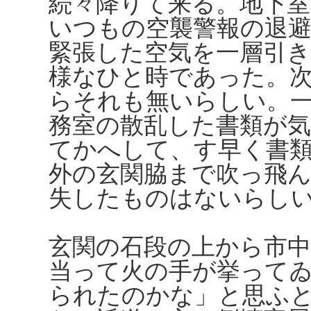
続々降りて来る。地下
いつもの空襲警報の退
緊張した空気を一層引
様なひと時であった。
らそれも無いらしい。
務室の散乱した書類が
てかへして、す早く書
外の玄関脇まで吹っ飛
失したものはないらし
玄関の石段の上から市
当って火の手が挙って
られたのかな」と思ふ