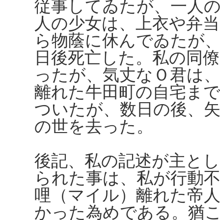
従事してゐたが、一人
人の少女は、上衣や弁
ら物蔭に休んでゐたが
日後死亡した。私の同僚
ったが、気丈なＯ君は
離れた牛田町の自宅ま
ついたが、数日の後、
の世を去った。
後記、私の記述が主と
られた事は、私が行動不
哩（マイル）離れた帝
かった為めである。猶