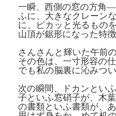
一瞬、西側の窓の方角―
ふに、大きなクレーン
に、ピカッと光るもの
山頂が鋸形になった特
さんさんと輝いた午前
その色は、一寸形容の
でも私の脳裏に沁みつ
次の瞬間、ドカンとい
子といふ窓硝子が、木
の書類といふ書類が、
思はず身をかゞめて机