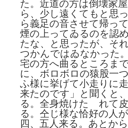
た。近道の方は倒壊家
ら、少し遠くてもと思
ら義足の音させて帰っ
煙の上ってゐるのを認
たな、と思ったが、そ
つかんではゐなかった
宅の方へ曲るところま
に、ボロボロの猿股一
ふ様に挙げて小走りに
来たのです」と聞くと
る。全身焼けたゞれて
る。仝じ様な恰好の人
四、五人来る。あとか