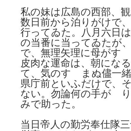
私の妹は広島の西部、
数日前から泊りがけで
行ってゐた。八月六日は
の当番に当ってゐたが
で、無理矢理に母がす
皮肉な運命は、朝にな
て、気のすゝまぬ儘一
県庁前といふだけで、
ない。勿論何の手がゝ
みで助った。
当日帝人の勤労奉仕隊三