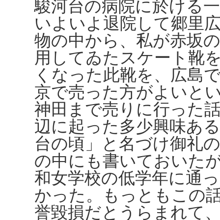
駿河台の病院に於ける
いよいよ退院して郷里
物の中から、私が赤坂
用してゐたスケート靴
くなった此靴を、広島
京で売った方がよいと
神田まで売りに行った話
辺に起った多少興味あ
台の頃」と名づけ御礼
の中にも書いておいた
和女学校の低学年に通
かった。もっともこの
誉毀損だとうらまれて