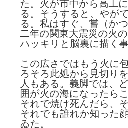
た。火が市中から高工
る。そうすると、やが
る。私はすぐ、嘗（か
二年の関東大震災の火
ハッキリと脳裏に描く
この広さではもう火に
ろそろ此処から見切り
人もある。義脚では、
囲が火の海になったら
それで焼け死んだら、
それでも誰れか知った
ゐた。