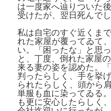
は一度家へ辿りついた
受けたが、翌日死んで
私は自宅のすぐ近くま
れた家屋が覆ってゐて
い。「困ったな」と思
と、丁度、倒れた家屋
来る妻の姿を認めた。
判ったらしく、手を挙
られたらしく、頭から
単服も血に染ってゐる
も更に安心したらしく
会社迄迎いに行ったが