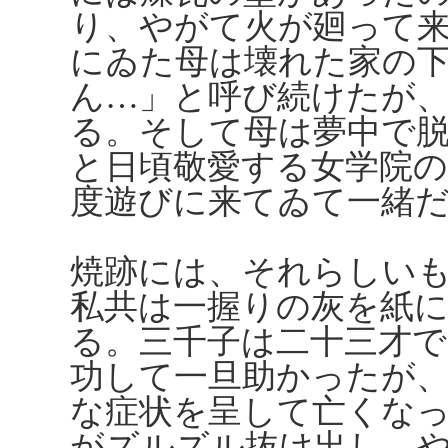
り、やがて火が廻って
にゐた母は壊れた家の
ん…」と呼び続けたが
る。そして母は夢中で
と日頃敬愛する女学院
度遊びに来てゐて一緒
焼跡には、それらしい
私共は一握りの灰を紙
る。三千子は二十三才
功して一旦助かったが
な症状を呈して亡くな
がズルズル抜け出し、