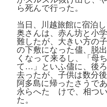
ら死んで行った。
当日、川越旅館に宿泊し
奥さんは、赤ん坊と小
難したが、大きい方の
の下敷になった儘、脱
くなって来るし、「母
て…」といふ儘に、後
去ったが、子供は数分
阿多島に帰ったさうで
永らへたゞけで、相つ
た。