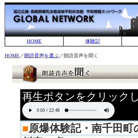
HOME
体験記
HOME
／
朗読音声を選ぶ
／朗読音声を聞く
再生ボタンをクリック
■
原爆体験記・南千田