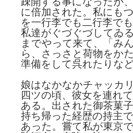
疎開する事になったが
に倍加された。私にも
を一行李でも二行李で
私達がぐづぐづしてゐ
までやって来て、「み
ら、さっさと荷物をか
準備をして呉れたりな
娘はなかなかチャッカ
四ツの頃、彼女を連れ
ある。出された御茶菓
持ち帰った経歴の持主
あった。嘗て私が東京