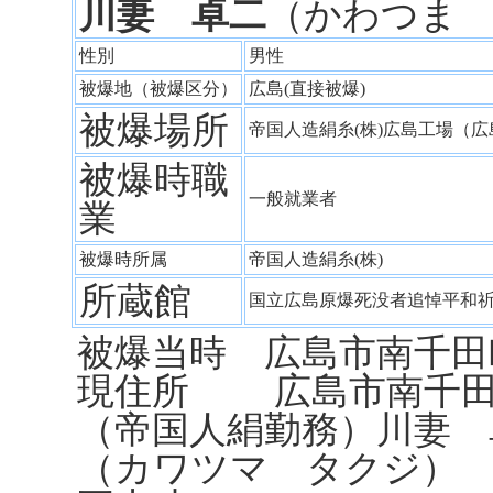
川妻 卓二
（かわつま
性別
男性
被爆地（被爆区分）
広島(直接被爆)
被爆場所
帝国人造絹糸(株)広島工場（
被爆時職
一般就業者
業
被爆時所属
帝国人造絹糸(株)
所蔵館
国立広島原爆死没者追悼平和
被爆当時 広島市南千田町
現住所 広島市南千田町
（帝国人絹勤務）川妻 
（カワツマ タクジ）