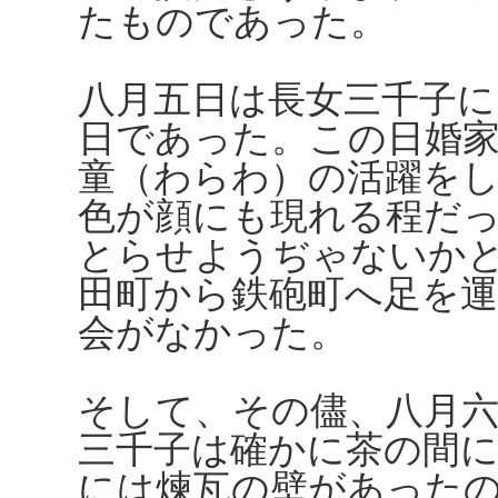
たものであった。
八月五日は長女三千子
日であった。この日婚
童（わらわ）の活躍を
色が顔にも現れる程だ
とらせようぢゃないか
田町から鉄砲町へ足を
会がなかった。
そして、その儘、八月
三千子は確かに茶の間
には煉瓦の壁があった