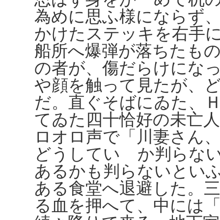
為めに思ふ様にならず
かけたステッキを右手
船所へ爆弾が落ちたも
の者が、傷だらけにな
や顔を触って見たが、
だ。直ぐそばにゐた、
てゐた四十恰好の未亡
ロオロ声で「川妻さん
どうしていゝか判らな
あるかも判らないとい
ある食堂へ退避した。
る血を押へて、中には