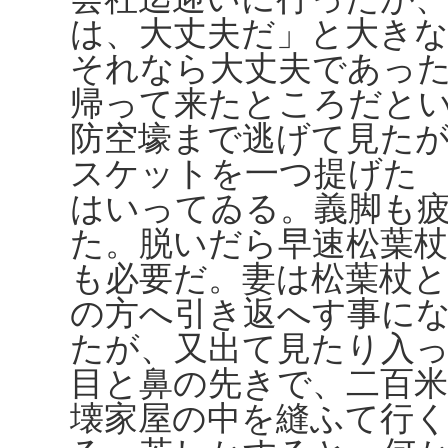
は、大丈夫だ」と大き
それなら大丈夫であっ
帰って来たところだと
防空壕まで逃げて見た
スケットを一つ提げた
はいってゐる。義脚も
た。脱いだら早速松葉
も必要だ。妻は松葉杖
の方へ引き返へす事に
たが、又出て見たり入
目と鼻の先きで、二百
壊家屋の中を縫ふて行