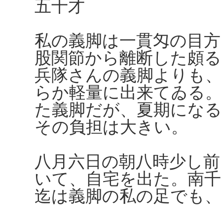
五十才
私の義脚は一貫匁の目
股関節から離断した頗
兵隊さんの義脚よりも
らか軽量に出来てゐる
た義脚だが、夏期にな
その負担は大きい。
八月六日の朝八時少し
いて、自宅を出た。南千
迄は義脚の私の足でも