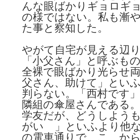
んな眼ばかりギョロギ
の様ではない。私も漸
た事と察知した。
やがて自宅が見える辺
「小父さん」と呼ぶも
全裸で眼ばかり光らせ
父さん、助けて」とい
判らない。「西村です
隣組の傘屋さんである
学友だが、どうしよう
がいゝ」といふより他
の電車通りで、こゝか