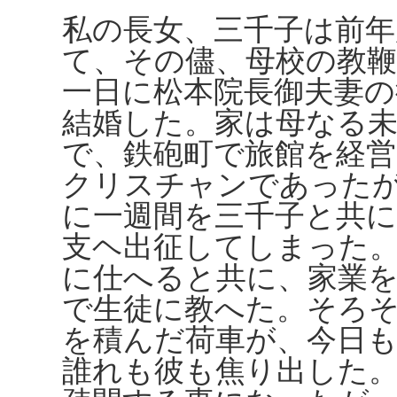
私の長女、三千子は前年
て、その儘、母校の教
一日に松本院長御夫妻の
結婚した。家は母なる未
で、鉄砲町で旅館を経
クリスチャンであった
に一週間を三千子と共
支ヘ出征してしまった
に仕へると共に、家業を
で生徒に教へた。そろ
を積んだ荷車が、今日
誰れも彼も焦り出した