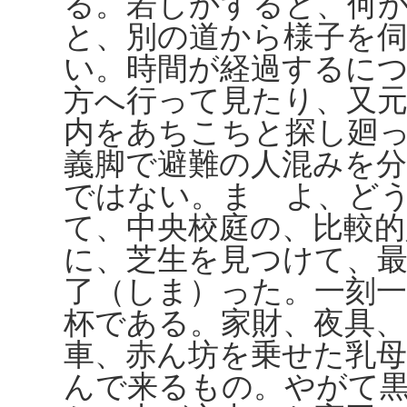
る。若しかすると、何
と、別の道から様子を
い。時間が経過するに
方へ行って見たり、又
内をあちこちと探し廻
義脚で避難の人混みを
ではない。まゝよ、ど
て、中央校庭の、比較
に、芝生を見つけて、
了（しま）った。一刻
杯である。家財、夜具
車、赤ん坊を乗せた乳
んで来るもの。やがて