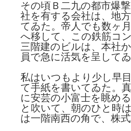
その頃Ｂ二九の都市爆
社を有する会社は、地方
てゐた。帝人でも数ヶ月
へ移して、この鉄筋コ
三階建のビルは、本社
員で急に活気を呈して
私はいつもより少し早
て手紙を書いてゐた。
に安芸の小富士を眺め
と吹いて、朝のひと時
は一階南西の角で、株