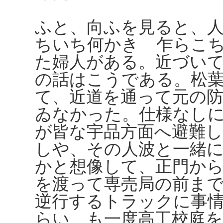
ふと、向ふを見ると、
ちいち何かきゝ乍らこ
た婦人がある。近づい
の話はこうである。松
て、近道を通って元の
ゐなかった。仕様なし
が皆な宇品方面へ避難
しや、その人波と一緒
かと想像して、正門か
を渡って専売局の前ま
逆行するトラックに事
らい、も一度高工校庭