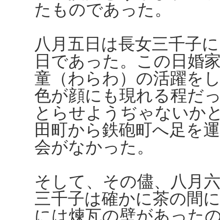
たものであった。
八月五日は長女三千子
日であった。この日婚
童（わらわ）の活躍を
色が顔にも現れる程だ
とらせようぢゃないか
田町から鉄砲町へ足を
会がなかった。
そして、その儘、八月
三千子は確かに茶の間
には煉瓦の壁があった