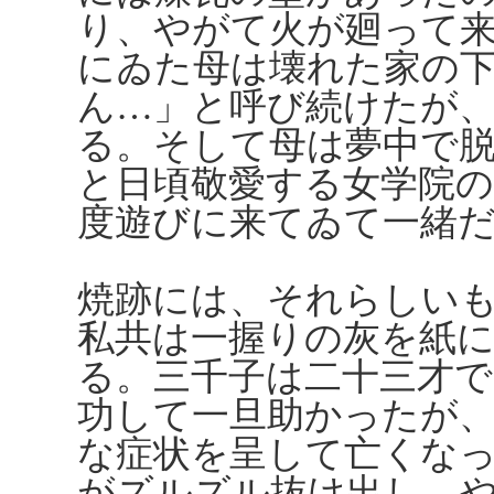
り、やがて火が廻って
にゐた母は壊れた家の
ん…」と呼び続けたが
る。そして母は夢中で
と日頃敬愛する女学院
度遊びに来てゐて一緒
焼跡には、それらしい
私共は一握りの灰を紙
る。三千子は二十三才
功して一旦助かったが
な症状を呈して亡くな
がズルズル抜け出し、