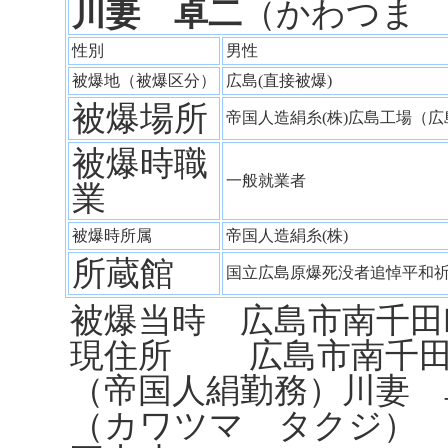
川妻 卓二
（かわつま
性別
男性
被爆地（被爆区分）
広島(直接被爆)
被爆場所
帝国人造絹糸(株)広島工場（
被爆時職
一般就業者
業
被爆時所属
帝国人造絹糸(株)
所蔵館
国立広島原爆死没者追悼平和
被爆当時 広島市南千田町
現住所 広島市南千田町
（帝国人絹勤務）川妻 
（カワツマ タクジ）