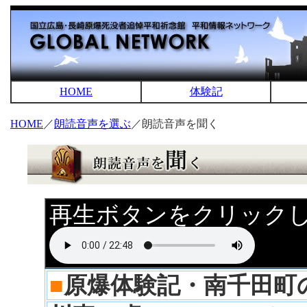
HOME
体験記
HOME
／
朗読音声を選ぶ
／朗読音声を聞く
再生ボタンをクリック
■
原爆体験記・南千田