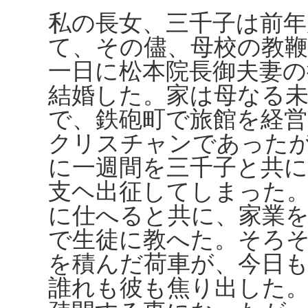
私の長女、三千子は前年
て、その儘、母校の教
一日に松本院長御夫妻の
結婚した。家は母なる未
で、鉄砲町で旅館を経
クリスチャンであった
に一週間を三千子と共
支ヘ出征してしまった
に仕へると共に、家業を
で生徒に教へた。そろ
を積んだ荷車が、今日
誰れも彼も焦り出した