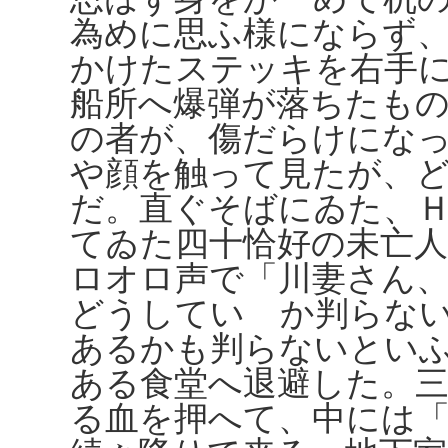
為めに思ふ様にならず
かけたステッキを右手
船所へ爆弾が落ちたも
の者が、傷だらけにな
や顔を触って見たが、
だ。直ぐそばにゐた、
てゐた四十恰好の未亡
ロオロ声で「川妻さん
どうしていゝか判らな
あるかも判らないとい
ある食堂へ退避した。
る血を押へて、中には