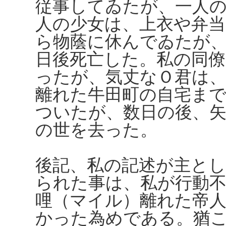
従事してゐたが、一人
人の少女は、上衣や弁
ら物蔭に休んでゐたが
日後死亡した。私の同僚
ったが、気丈なＯ君は
離れた牛田町の自宅ま
ついたが、数日の後、
の世を去った。
後記、私の記述が主と
られた事は、私が行動不
哩（マイル）離れた帝
かった為めである。猶