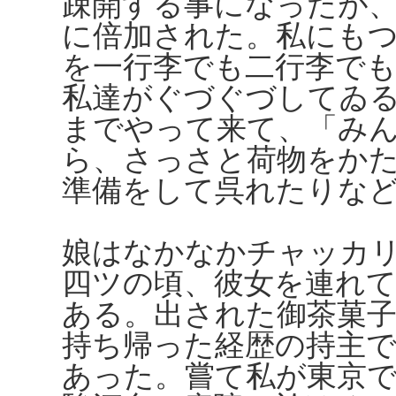
疎開する事になったが
に倍加された。私にも
を一行李でも二行李で
私達がぐづぐづしてゐ
までやって来て、「み
ら、さっさと荷物をか
準備をして呉れたりな
娘はなかなかチャッカ
四ツの頃、彼女を連れ
ある。出された御茶菓
持ち帰った経歴の持主
あった。嘗て私が東京