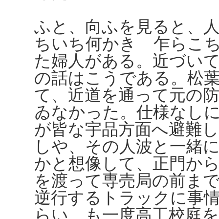
ふと、向ふを見ると、
ちいち何かきゝ乍らこ
た婦人がある。近づい
の話はこうである。松
て、近道を通って元の
ゐなかった。仕様なし
が皆な宇品方面へ避難
しや、その人波と一緒
かと想像して、正門か
を渡って専売局の前ま
逆行するトラックに事
らい、も一度高工校庭