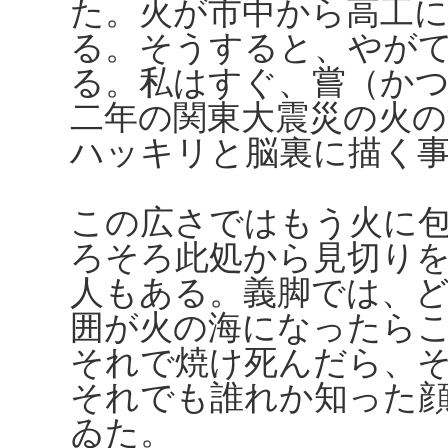
た。火が市中から高工
る。そうすると、やが
る。私はすぐ、嘗（か
二年の関東大震災の火
ハッキリと脳裏に描く
この広さではもう火に
ろそろ此処から見切り
人もある。義脚では、
囲が火の海になったら
それで焼け死んだら、
それでも誰れか知った
ゐた。