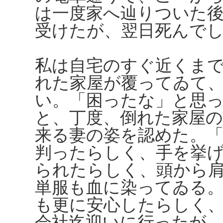
は一度家へ辿りついた
受けたが、翌日死んで
私は自宅のすぐ近くま
れた家屋が覆ってゐて
い。「困ったな」と思
と、丁度、倒れた家屋
来る妻の姿を認めた。
判ったらしく、手を挙
られたらしく、頭から
単服も血に染ってゐる
も更に安心したらしく
会社迄迎いに行ったが