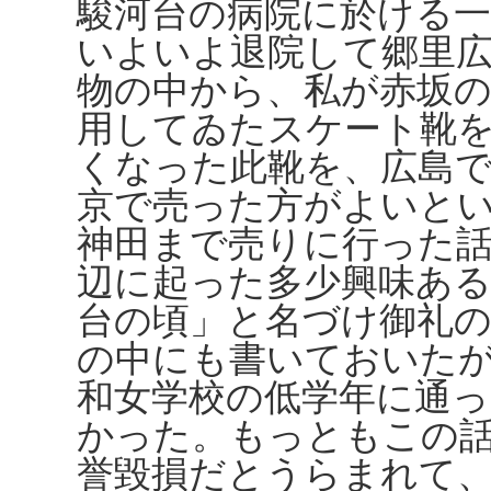
駿河台の病院に於ける
いよいよ退院して郷里
物の中から、私が赤坂
用してゐたスケート靴
くなった此靴を、広島
京で売った方がよいと
神田まで売りに行った話
辺に起った多少興味あ
台の頃」と名づけ御礼
の中にも書いておいた
和女学校の低学年に通
かった。もっともこの
誉毀損だとうらまれて