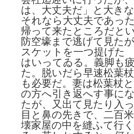
は、大丈夫だ」と大き
それなら大丈夫であっ
帰って来たところだと
防空壕まで逃げて見た
スケットを一つ提げた
はいってゐる。義脚も
た。脱いだら早速松葉
も必要だ。妻は松葉杖
の方へ引き返へす事に
たが、又出て見たり入
目と鼻の先きで、二百
壊家屋の中を縫ふて行