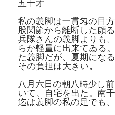
五十才
私の義脚は一貫匁の目
股関節から離断した頗
兵隊さんの義脚よりも
らか軽量に出来てゐる
た義脚だが、夏期にな
その負担は大きい。
八月六日の朝八時少し
いて、自宅を出た。南千
迄は義脚の私の足でも