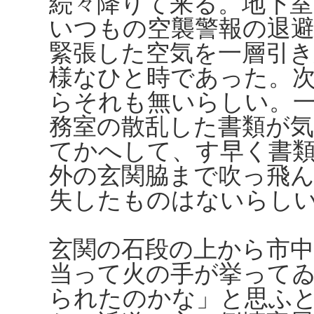
続々降りて来る。地下
いつもの空襲警報の退
緊張した空気を一層引
様なひと時であった。
らそれも無いらしい。
務室の散乱した書類が
てかへして、す早く書
外の玄関脇まで吹っ飛
失したものはないらし
玄関の石段の上から市
当って火の手が挙って
られたのかな」と思ふ