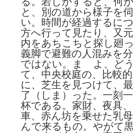
る。若しかすると、何
と、別の道から様子を
い。時間が経過するに
方へ行って見たり、又
内をあちこちと探し廻
義脚で避難の人混みを
ではない。まゝよ、ど
て、中央校庭の、比較
に、芝生を見つけて、
了（しま）った。一刻
杯である。家財、夜具
車、赤ん坊を乗せた乳
んで来るもの。やがて