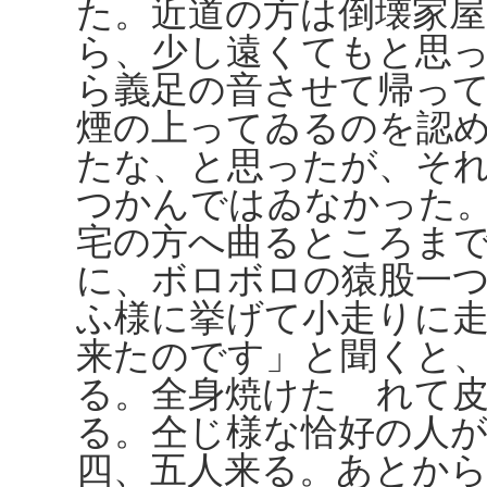
た。近道の方は倒壊家
ら、少し遠くてもと思
ら義足の音させて帰っ
煙の上ってゐるのを認
たな、と思ったが、そ
つかんではゐなかった
宅の方へ曲るところま
に、ボロボロの猿股一
ふ様に挙げて小走りに
来たのです」と聞くと
る。全身焼けたゞれて
る。仝じ様な恰好の人
四、五人来る。あとか