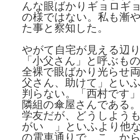
んな眼ばかりギョロギ
の様ではない。私も漸
た事と察知した。
やがて自宅が見える辺
「小父さん」と呼ぶも
全裸で眼ばかり光らせ
父さん、助けて」とい
判らない。「西村です
隣組の傘屋さんである
学友だが、どうしよう
がいゝ」といふより他
の電車通りで、こゝか