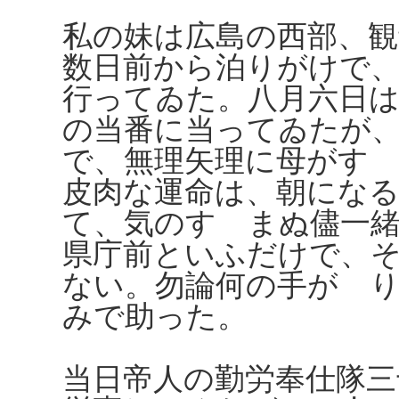
私の妹は広島の西部、
数日前から泊りがけで
行ってゐた。八月六日は
の当番に当ってゐたが
で、無理矢理に母がす
皮肉な運命は、朝にな
て、気のすゝまぬ儘一
県庁前といふだけで、
ない。勿論何の手がゝ
みで助った。
当日帝人の勤労奉仕隊三