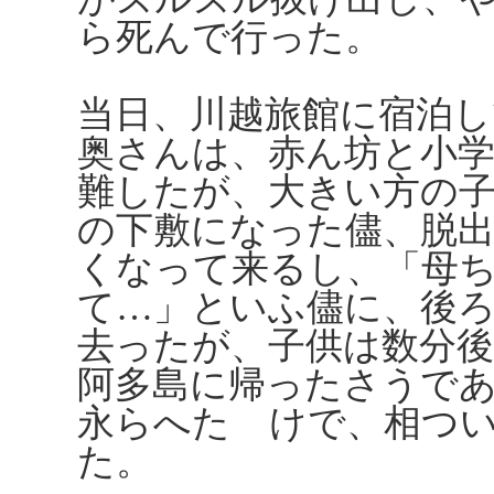
ら死んで行った。
当日、川越旅館に宿泊し
奥さんは、赤ん坊と小
難したが、大きい方の
の下敷になった儘、脱
くなって来るし、「母
て…」といふ儘に、後
去ったが、子供は数分
阿多島に帰ったさうで
永らへたゞけで、相つ
た。