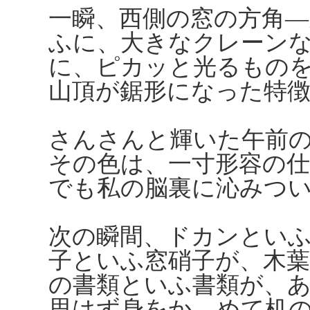
一瞬、西側の窓の方角―
ふに、大きなクレーン
に、ピカッと光るもの
山頂が鋸形になった特
さんさんと輝いた午前
その色は、一寸形容の
でも私の脳裏に沁みつ
次の瞬間、ドカンとい
子といふ窓硝子が、木
の書類といふ書類が、
思はず身をかゞめて机