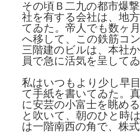
その頃Ｂ二九の都市爆
社を有する会社は、地方
てゐた。帝人でも数ヶ月
へ移して、この鉄筋コ
三階建のビルは、本社
員で急に活気を呈して
私はいつもより少し早
て手紙を書いてゐた。
に安芸の小富士を眺め
と吹いて、朝のひと時
は一階南西の角で、株