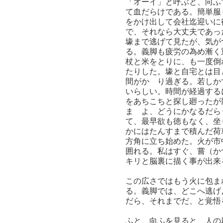
「オーイ」と呼ぶと、向ふ
て血だらけである。簡単服
をかけ出して会社迄迎いに
で、それなら大丈夫であっ
壕まで逃げて見たが、気が
る。義脚も疲労の為め漸く
杖と米をとりに、も一度倒
たりした。壕と自宅とは目
間がかゝり過ぎる。若しか
いらしい。時間が経過する
をあちこちと探し廻ったが
まゝよ、どうにかなるだら
て、最早欲も徳もなく、坐
かにはたんすまで積んだ荷
方角に立ち始めた。火が市
囲れる。私はすぐ、嘗（か
キリと脳裏に描く事が出来
この広さではもう火に包ま
る。義脚では、どこへ逃げ
だら、それまでだ、と覚悟
ふと、向ふを見ると、人の