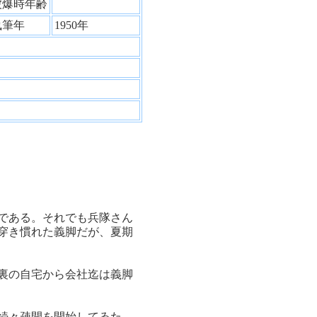
被爆時年齢
執筆年
1950年
である。それでも兵隊さん
穿き慣れた義脚だが、夏期
裏の自宅から会社迄は義脚
続々疎開を開始してゐた。