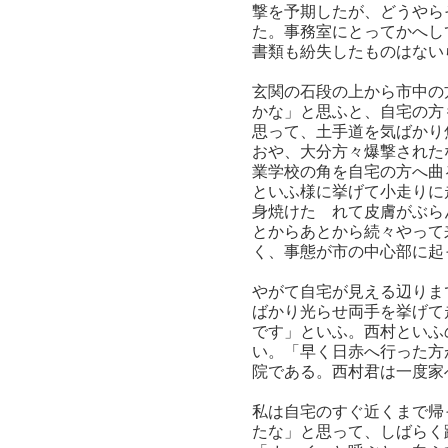
撃を予期したが、どうやら
た。事務室にとってかへし
書類も紛失したものはない
玄関の石段の上から市中の
かな」と思ふと、自宅の方
思って、土手道を気ばかり
おや、大分方々爆撃された
業学校の角を自宅の方へ曲
といふ様に挙げて小走りに
身焼けたゞれて皮膚がぶら
とからあとから続々やって
く、事態が市の中心部に起
やがて自宅が見える辺りま
ばかり光らせ両手を挙げて
です」といふ。西村といふ
い。「早く日赤へ行った方
院である。西村君は一度家
私は自宅のすぐ近くまで帰
たな」と思って、しばらく