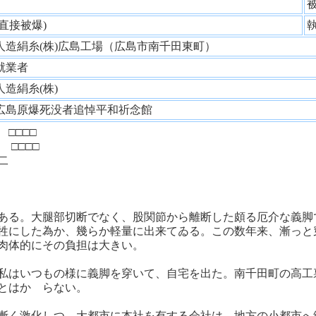
性
(直接被爆)
人造絹糸(株)広島工場（広島市南千田東町）
就業者
人造絹糸(株)
広島原爆死没者追悼平和祈念館
□□□□
□□□□
二
ある。大腿部切断でなく、股関節から離断した頗る厄介な義脚
牲にした為か、幾らか軽量に出来てゐる。この数年来、漸っと
肉体的にその負担は大きい。
私はいつもの様に義脚を穿いて、自宅を出た。南千田町の高工
とはかゝらない。
漸く激化しつゝ大都市に本社を有する会社は、地方の小都市へ