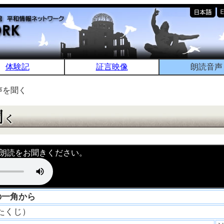
体験記
証言映像
朗読音声
声を聞く
朗読をお聞きください。
の一角から
 たくじ）