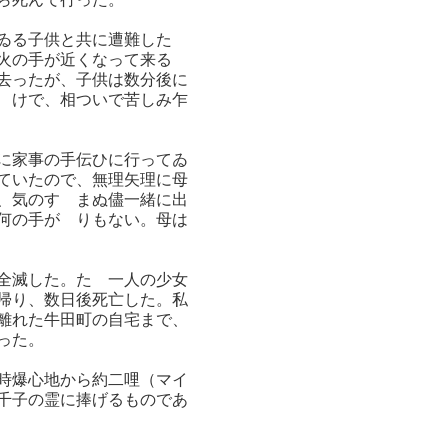
ゐる子供と共に遭難した
火の手が近くなって来る
去ったが、子供は数分後に
ゞけで、相ついで苦しみ乍
に家事の手伝ひに行ってゐ
ていたので、無理矢理に母
、気のすゝまぬ儘一緒に出
何の手がゝりもない。母は
全滅した。たゞ一人の少女
帰り、数日後死亡した。私
離れた牛田町の自宅まで、
った。
時爆心地から約二哩（マイ
千子の霊に捧げるものであ