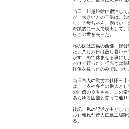
当日、川越旅館に宿泊して
が、大きい方の子供は、如
し、「母ちゃん、僕はいゝ
奇蹟的に一人で脱出して、
らこの世を去った。
私の妹は広島の西部、観音
た。八月六日は蒸し暑い日
がすゝめて休ませる事にし
かけて行った。行先きは県
軽傷を負ったのみで助った
当日帝人の勤労奉仕隊三十
は、上衣や弁当の番人とし
の同僚のＯ君も亦、この奉
あらゆる困難と闘って辿り
後記、私の記述が主として
ル）離れた帝人広島工場附
る。