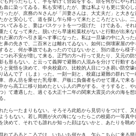
でも判ったらしく、手を挙げて合図をする。頭を何かにやられ
も血に染ってゐる。私も安堵したが、妻は私よりも更に安心し
行ったが、庶務のＮさんが「川妻さんは、大丈夫だ」と大きな
たかと安心して、道を探し乍ら帰って来たところだといふ。二
ついてみると、妻はバスケットを一つ提げたゞけである。それ
重たくなって来た。脱いだら早速松葉杖がないと行動が出来な
れた家の方へ引き返へす事になった。私は一旦壕の中に入った
と鼻の先きで、二百米とは離れてゐない。如何に倒壊家屋の中
すると、何か事故でもあったのではないかと、別の道から様子
につれ不安が増して来る。正門の方へ行って見たり、又元の防
影も形もない。と云って義脚で避難の人混みを分けて行動する
うと覚悟を決めて、中央校庭の、比較的人目につき易い防空壕
り込んで了（しま）った。一刻一刻と、校庭は避難の群れで一
車、赤ん坊を乗せた乳母車、戸板に負傷者をのせて運んで来る
中から高工に移り始めたといふ人の声がする。そうすると、や
つ）て遭遇した、過ぐる大正十二年の関東大震災の火の海を想
る。
れたら一たまりもない。そろそろ此処から見切りをつけて、又
ようもない。若し周囲が火の海になったらこの校庭の一等真中
を決めて、それでも誰れか知った顔はないかと、あたりを眺め
群れてゐるところでは、いちいち何かきゝ乍らこちらに来る簡