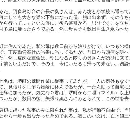
ゐた、阿多島灯台の台長の奥さんは、赤ん坊と小学校へ通って
何にしても大きな梁の下敷になった儘、脱出出来ず、そのうち
から行って…」といふ儘に、後ろ髪引かるゝ思ひでそこを立ち
阿多島に帰ったさうである。然し母も子も数日を生き永らへた
町に住んでゐた。私の母は数日前から泊りがけで、いつもの様
で、丁度勤労奉仕の当番に当ってゐたが、前日から頭痛を訴へ
た。然し皮肉な運命は、朝になると隣りの奥さんが誘ひに来て
庁前といふだけで、そのまゝ今にいたるも帰って来ない。勿論
。
七名は、堺町の疎開作業に従事してゐたが、一人の例外もなく
て、見張りをし乍ら物蔭に休んでゐたが、一たん助って自宅に
仕隊に加ったが、気丈なＯ君は、堺町から二哩（マイル）以上
ついたが、数日の後、矢張り奥さんにみとられて、この世を去
身辺に起った私事のみに限られた事は、私が行動不自由で、当
近から一歩も出なかった為めである。猶この小文は、亡き娘三