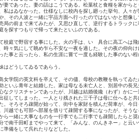
が妻であった。妻の話はこうである。松葉杖と食糧を家からと
、私はゐなかった。仕様なしに校内を探し廻った挙句、人々が
や、その人波と一緒に宇品方面へ行ったのではないかと想像し
売局の前まで来てみたが、又思ひ直して、逆行するトラックに
庭を探すつもりで帰って来たといふのである。
て校庭で野宿する事にした。火の手は、いゝ具合に高工へは飛
、時々気にして眺め乍ら不安な一夜を過した。その夜の仰向け
った事と云ったら、私の生涯に嘗て一度も経験した事のない程
妹はどうしてゐるであらう。
島女学院の英文科を卒えて、その儘、母校の教鞭を執ってゐた
助といふ青年と結婚した。家は母なる未亡人と、別居中の長兄
心なクリスチャンであったが、川越は結婚後纔（わず）かに一
出征してしまった。一人とり残された三千子は母に仕へると共
た。そろそろ疎開が始って、街中を家財を積んだ荷車が、今日
。川越でも可部へ部屋を借りて疎開する事になったが、そうな
から一緒に大事なものを一行李でも二行李でも疎開したらと奨
分で南千田町までやって来て、「みんな、のんきネー」と云い
に準備をして呉れたりなどした。