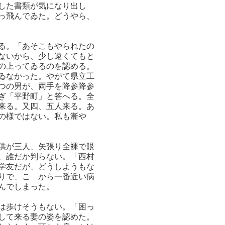
した書類が気になり出し
っ飛んでゐた。どうやら、
る。「あそこもやられたの
ないから、少し遠くてもと
の上ってゐるのを認める。
ゐなかった。やがて県立工
つの男が、両手を降参降参
ぎ「平野町」と答へる。全
来る。又四、五人来る。あ
の様ではない。私も漸や
供が三人、矢張り全裸で眼
、誰だか判らない。「西村
学友だが、どうしようもな
りで、こゝから一番近い病
んでしまった。
は歩けそうもない。「困っ
して来る妻の姿を認めた。