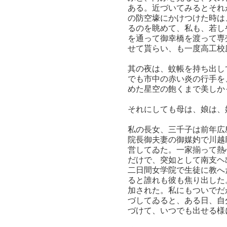
ある。近づいてみるとそれ
の防空壕にかけつけた時は
るのを眺めて、私も、若し
を通って御幸橋を渡って専
せて貰らい、も一度高工校
其の夜は、蚊帳を持ち出し
でも市中の赤い炎の行手を
めた星空の飽くまで美しか
それにしても母は、娘は、
私の長女、三千子は前年広
院長御夫妻の御媒妁で川越
営してゐた。一家揃って熱
だけで、突如として南支ヘ
二日間女学院で生徒に教へ
ると誰れも彼も焦り出した
加された。私にもついでだ
づしてゐると、ある日、自
づけて、いつでも出せる様