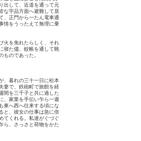
り出して、近道を通って元
皆な宇品方面へ避難して居
て、正門から一たん電車通
事情をうったえて無理に乗
び火を免れたらしく、それ
に寝た儘、蚊帳を通して眺
のものであった。
が、暮れの三十一日に松本
夫妻で、鉄砲町で旅館を経
週間を三千子と共に過した
に、家業を手伝い乍ら一週
も東へ西へ往来する頃にな
ると、彼女の仕事は急に倍
めてくれる。私達がぐづぐ
乍ら、さっさと荷物をかた