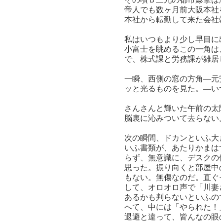
帝人でも数ヶ月前大阪本社
本社から転勤して来た会社
私はいつもより少し早目に
小富士を眺めるこの一角は
で、株式課と労務課が雑居
一瞬、西側の窓の方角―元
ッと光るものを見た。―い
さんさんと輝いた午前の太
脳裏に沁みついて去らない
次の瞬間、ドカンといふ大
いふ書類が、あたりかまは
らず、無意識に、デスクの
思った。振り向くと部屋中
もない。無傷なのだ。直ぐ
して、オロオロ声で「川妻
あるかも判らないといふの
へて、中には「やられた！
退避と違って、皆んなの眼