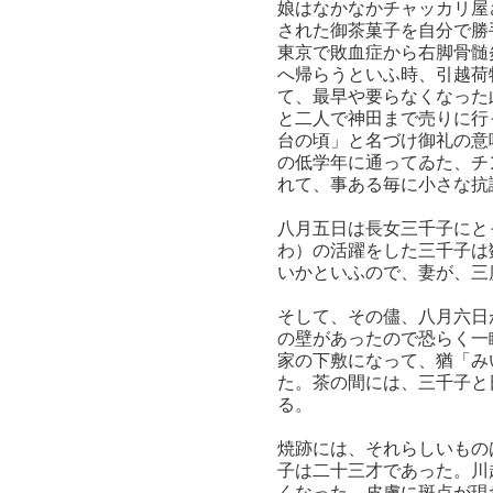
娘はなかなかチャッカリ屋
された御茶菓子を自分で勝
東京で敗血症から右脚骨髄
へ帰らうといふ時、引越荷
て、最早や要らなくなった
と二人で神田まで売りに行
台の頃」と名づけ御礼の意
の低学年に通ってゐた、チ
れて、事ある毎に小さな抗
八月五日は長女三千子にと
わ）の活躍をした三千子は
いかといふので、妻が、三
そして、その儘、八月六日
の壁があったので恐らく一
家の下敷になって、猶「み
た。茶の間には、三千子と
る。
焼跡には、それらしいもの
子は二十三才であった。川
くなった。皮膚に斑点が現