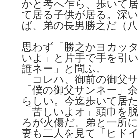
かと考へ乍ら、歩いて
て居る子供が居る。深
ば、弟の長男勝之だ（八
思わず「勝之かヨカッ
いよ」と片手で手を引
誰ネー」と問ふ。
「コレハ、御前の御父
「僕の御父サンネー」
らしい。今迄歩いて居
「苦しいよオ」頭巾を
ろが火傷だ。弟と一所
妻も二人を見て「ヒド