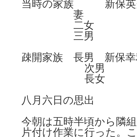
当時の家族 新保
妻 八代
二女 比
三男 
疎開家族 長男 新
次男 忠孝
長女 美代
八月六日の思出
今朝は五時半頃から隣組
片付け作業に行った。