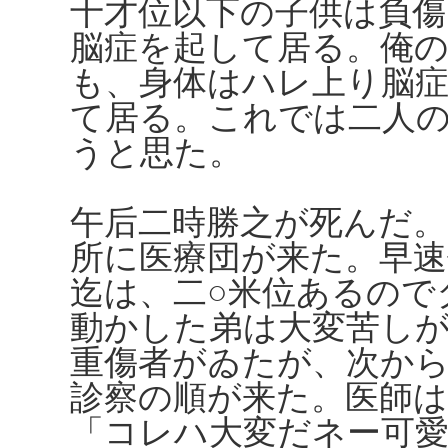
十才位以下の子供は負傷
脳症を起して居る。俺の
も、身体はハレ上り脳
て居る。これでは二人
うと思た。
午后二時勝之が死んだ。
所に医療団が来た。早速
迄は、二○米位あるので
動かした弟は大変苦し
重傷者がゐたが、次か
診察の順が来た。医師
「コレハ大変だネー可