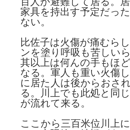
百人が避難して居る。
家具を持出す予定だっ
ない。
比佐子は火傷が痛むら
ンを塗り呼吸も苦しい
其以上は何んの手もほ
なる。軍人も重い火傷
に居た人は後からおさ
る。川上でも此処と同
が流れて来る。
ここから三百米位川上に