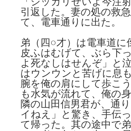
「シッカリせいよ今注
引返した。妻の処の救
て、電車通りに出た。
弟（四○才）は電車道に
皮ふはむげて、ぶら下
よ死なしはせんぞ」と
はウンウンと苦げに息
腕を俺の肩にして歩こ
も水気が流れて、俺の
隣の山田信男君が、通
イねえ」と驚き、手伝
て帰った。其の途中で