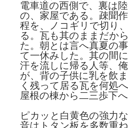
電車道の西側で、裏は陸
の、家屋である。疎聞
程を、ノコギリで切り
る。瓦も其のままだか
た。朝とは言へ真夏の
て一休みした。其の間
汗を流しに帰る人等、
が、背の子供に乳を飲
く残って居る瓦を何処
屋根の棟から二三歩下
ピカッと白黄色の強力
音はトタン板を多数重