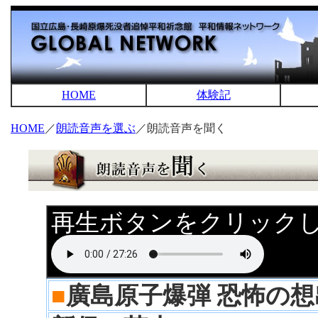
HOME
体験記
HOME
／
朗読音声を選ぶ
／朗読音声を聞く
再生ボタンをクリック
■
廣島原子爆弾 恐怖の