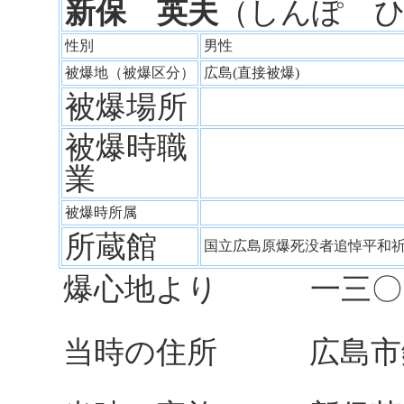
新保 英夫
（しんぽ 
性別
男性
被爆地（被爆区分）
広島(直接被爆)
被爆場所
被爆時職
業
被爆時所属
所蔵館
国立広島原爆死没者追悼平和
爆心地より 一三〇
当時の住所 広島市鉄砲