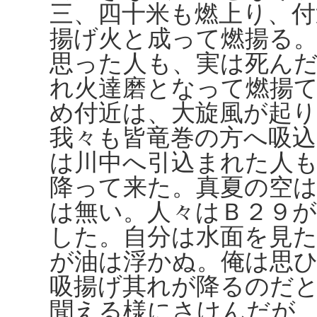
三、四十米も燃上り、
揚げ火と成って燃揚る
思った人も、実は死ん
れ火達磨となって燃揚
め付近は、大旋風が起
我々も皆竜巻の方へ吸
は川中へ引込まれた人
降って来た。真夏の空
は無い。人々はＢ２９
した。自分は水面を見
が油は浮かぬ。俺は思
吸揚げ其れが降るのだ
聞える様にさけんだが