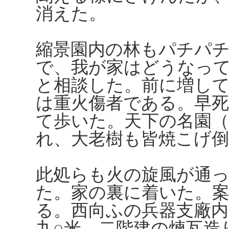
消えた。
縮景園内の林もパチパ
で、我が家はどうなっ
と相談した。前に増し
は重火傷者である。早
て歩いた。天下の名園
れ、大老樹も皆焼こげ
此処らも火の旋風が通
た。家の裏に着いた。
る。西向ふの兵器支廠内
九○米、二階建の煉瓦造