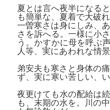
夏とは言へ夜半になる
も簡単な、夏着で大破
一曽寒さは身にしみ、
さを訴へる。一様に小
う。かすかに母を呼ぶ
人等、実にあわれな情
弟安夫も寒さと身体の
ず、実に寒い苦しい、
夜更けても水の配給は
も、末期の水を。川の