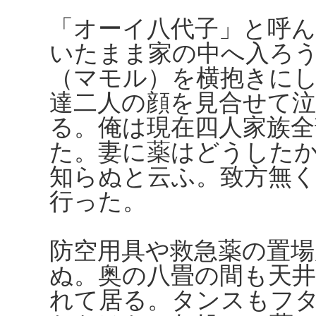
「オーイ八代子」と呼
いたまま家の中へ入ろ
（マモル）を横抱きに
達二人の顔を見合せて
る。俺は現在四人家族
た。妻に薬はどうした
知らぬと云ふ。致方無
行った。
防空用具や救急薬の置場
ぬ。奥の八畳の間も天
れて居る。タンスもフ