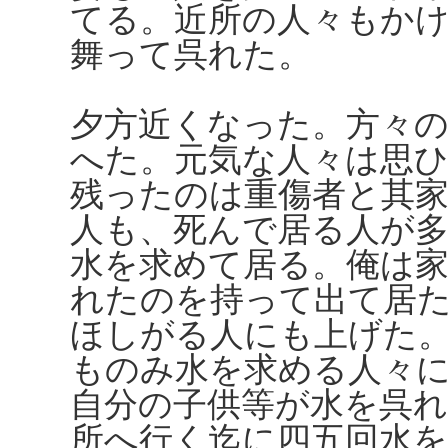
てる。近所の人々もか
舞って呉れた。
夕方近くなった。方々
へた。元気な人々は思
残ったのは重傷者と其
人も、死んで居る人が
水を求めて居る。俺は
れたのを持って出て居
ほしがる人にも上げた
ものみ水を求める人々
自分の子供等が水を呉
所へ行く迄に四五回水