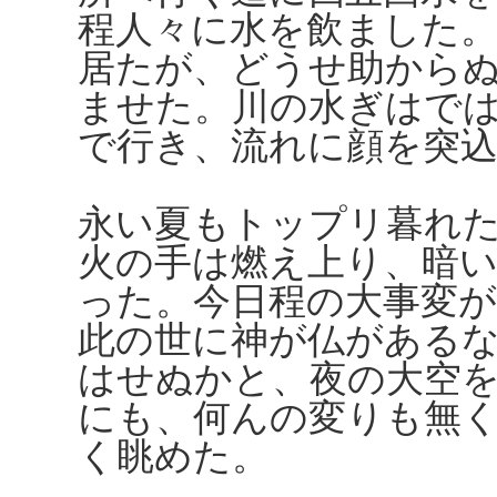
程人々に水を飲ました
居たが、どうせ助から
ませた。川の水ぎはで
で行き、流れに顔を突
永い夏もトップリ暮れ
火の手は燃え上り、暗
った。今日程の大事変
此の世に神が仏がある
はせぬかと、夜の大空
にも、何んの変りも無
く眺めた。