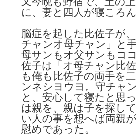
又今晩も野宿で、土の上
に、妻と四人が寝ころ
脳症を起した比佐子が
チャンオ母チャン」と
母サンもオ父サンもコ
佐子は「オ母チャン比
も俺も比佐子の両手を
ンネシヨウヨ。守チャ
と、安心して寝たと思
は親を、親は子を探し
い人の事を想へば両親
慰めであった。