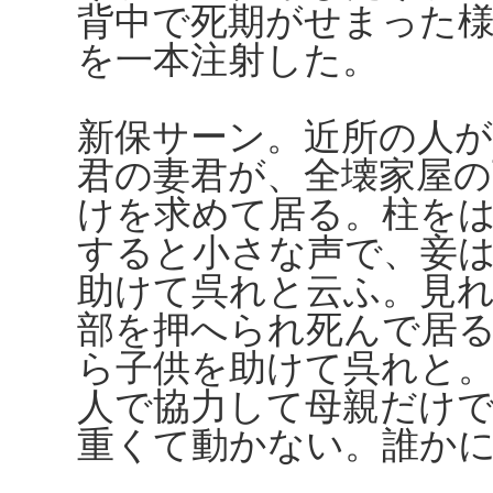
背中で死期がせまった
を一本注射した。
新保サーン。近所の人
君の妻君が、全壊家屋
けを求めて居る。柱を
すると小さな声で、妾
助けて呉れと云ふ。見
部を押へられ死んで居
ら子供を助けて呉れと
人で協力して母親だけ
重くて動かない。誰か