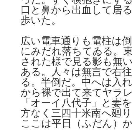
口と鼻から出血して居
歩いた。
広い電車通りも電柱は倒
にみだれ落ちてゐる。
された様で見る影も無
ある。人々は無言で右往
る。半倒だ。中へは入
から裸で出て来てヤラ
「オーイ八代子」と妻
方なく三四十米南へ廻
ここは平日（ふだん）