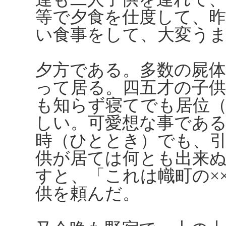
等で夕食を仕度して、昨
い食事をして、大変う
夕方である。多数の屍
って居る。四五才の子
も知らず寝てでも居位
しい。可愛想な事であ
時（ひととき）でも、
供が居ては何とも出来
すと、「これは幟町の×
供を頼んだ。