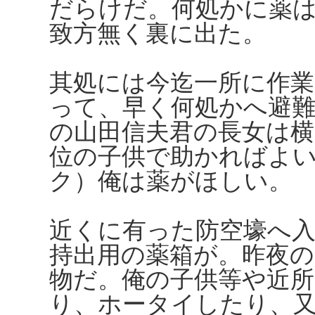
だらけだ。何処かに薬
致方無く裏に出た。
其処には今迄一所に作業
って、早く何処かへ避
の山田信夫君の長女は
位の子供で助かればよ
ク）俺は薬がほしい。
近くに有った防空壕へ
持出用の薬箱が。昨夜の
物だ。俺の子供等や近
り、ホータイしたり、