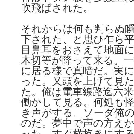
吹飛ばされた。
それからは何も判らぬ
下された、と思ひ乍ら
目鼻耳をおさえて地面
木切等が降って来る。
に居る様で真暗だ。実
った。又頭を上げて見
た。俺は電車線路迄六
働かして見る。何処も
き声がする。ソーダ俺
のだ。夢中で声の方え
った。すぐ横抱きにす