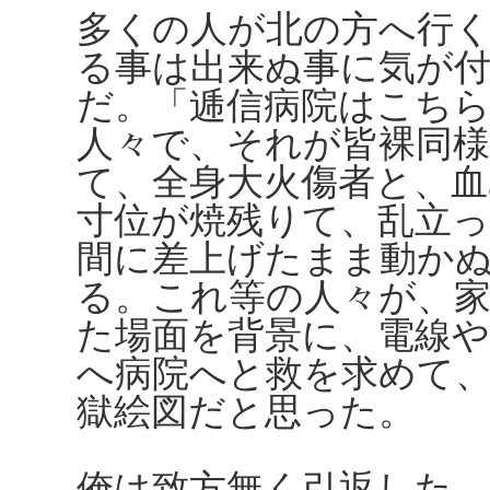
多くの人が北の方へ行
る事は出来ぬ事に気が
だ。「逓信病院はこち
人々で、それが皆裸同
て、全身大火傷者と、血
寸位が焼残りて、乱立
間に差上げたまま動か
る。これ等の人々が、
た場面を背景に、電線や
へ病院へと救を求めて
獄絵図だと思った。
俺は致方無く引返した。