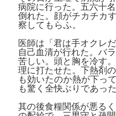
病院に行った。五六十
倒れた。顔がチカチカ
察してもらふ。
医師は「君は手オクレ
自己血清が行れた。バ
苦しい。頭と胸を冷す
理に打たせた。下熱剤
も効いたのか熱が下っ
も驚く全快ぶりであっ
其の後食糧関係が悪るく
の配給で、三男守と疎開