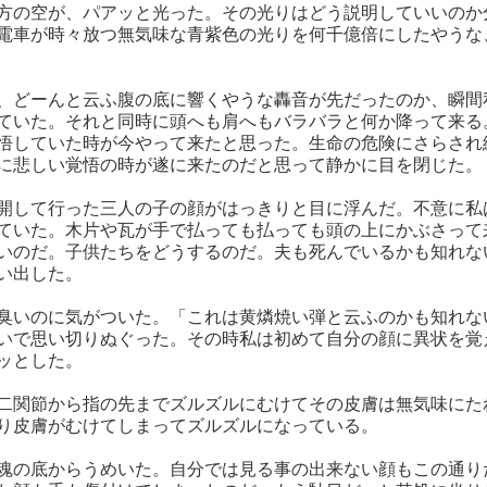
方の空が、パアッと光った。その光りはどう説明していいのか
電車が時々放つ無気味な青紫色の光りを何千億倍にしたやうな
、どーんと云ふ腹の底に響くやうな轟音が先だったのか、瞬間
ていた。それと同時に頭へも肩へもバラバラと何か降って来る
悟していた時が今やって来たと思った。生命の危険にさらされ
に悲しい覚悟の時が遂に来たのだと思って静かに目を閉じた。
開して行った三人の子の顔がはっきりと目に浮んだ。不意に私
ていた。木片や瓦が手で払っても払っても頭の上にかぶさって
いのだ。子供たちをどうするのだ。夫も死んでいるかも知れな
い出した。
臭いのに気がついた。「これは黄燐焼い弾と云ふのかも知れな
いで思い切りぬぐった。その時私は初めて自分の顔に異状を覚
ッとした。
二関節から指の先までズルズルにむけてその皮膚は無気味にた
り皮膚がむけてしまってズルズルになっている。
魂の底からうめいた。自分では見る事の出来ない顔もこの通り