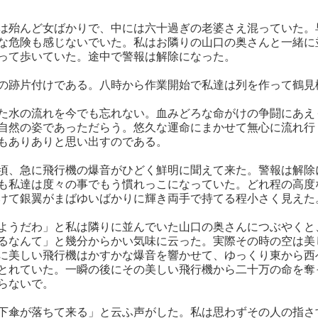
は殆んど女ばかりで、中には六十過ぎの老婆さえ混っていた。
な危険も感じないでいた。私はお隣りの山口の奥さんと一緒に
って歩いていた。途中で警報は解除になった。
の跡片付けである。八時から作業開始で私達は列を作って鶴見
た水の流れを今でも忘れない。血みどろな命がけの争闘にあえ
自然の姿であっただらう。悠久な運命にまかせて無心に流れ行
もありありと思い出すのである。
頃、急に飛行機の爆音がひどく鮮明に聞えて来た。警報は解除
も私達は度々の事でもう慣れっこになっていた。どれ程の高度
けて銀翼がまばゆいばかりに輝き両手で持てる程小さく見えた
ようだわ」と私は隣りに並んでいた山口の奥さんにつぶやくと
るなんて」と幾分からかい気味に云った。実際その時の空は美
に美しい飛行機はかすかな爆音を響かせて、ゆっくり東から西
とれていた。一瞬の後にその美しい飛行機から二十万の命を奪
らないで。
下傘が落ちて来る」と云ふ声がした。私は思わずその人の指さ