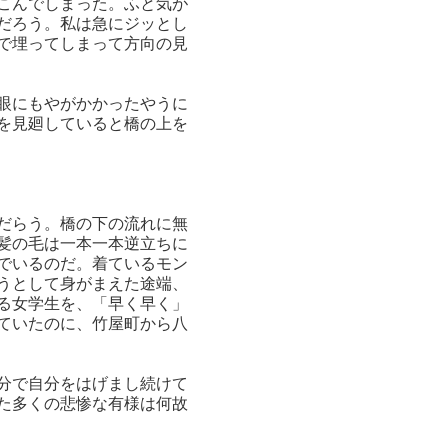
こんでしまった。ふと気が
だろう。私は急にジッとし
で埋ってしまって方向の見
眼にもやがかかったやうに
を見廻していると橋の上を
だらう。橋の下の流れに無
髪の毛は一本一本逆立ちに
でいるのだ。着ているモン
うとして身がまえた途端、
る女学生を、「早く早く」
ていたのに、竹屋町から八
分で自分をはげまし続けて
た多くの悲惨な有様は何故