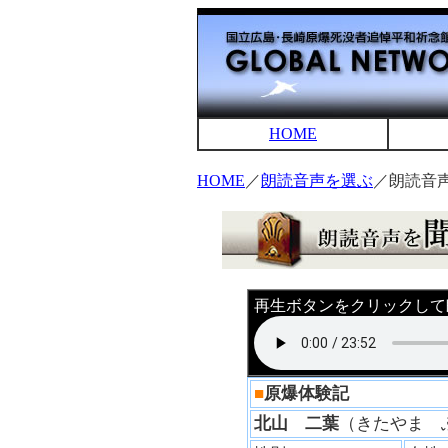
HOME
HOME
／
朗読音声を選ぶ
／朗読音
再生ボタンをクリックして
■
原爆体験記
北山 二葉
（きたやま