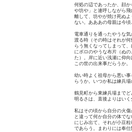
何処の辺であったか、顔か
や坊や」と連呼しながら飛
離して、坊やが焼け死ぬよ
ない。あああの母親は今頃
電車通りを通ったやうな気
渡る時（その時はそれが何
らう無くなってしまって、
にボロのやうな布片（ぬの
た）。岸に近い浅瀬に仰向
この世の出来事だらうか。
幼い時よく祖母から悪い事
らうか。いつか私は練兵場
鶴見町から東練兵場までど
明るさは、直後よりはいく
私はその頃から自分の火傷
と違って何か自分の体でな
にじみ出て、それが小豆粒
であらう。まわりには奉仕