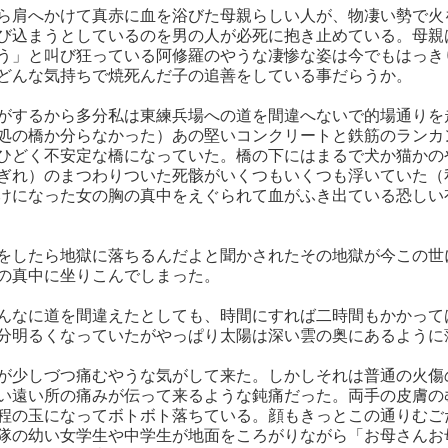
ら肩へかけて真赤に血を浴びた母親らしい人が、物凄い勢で火
び込まうとしているのを男の人が必死に抱き止めている。母親
う」と叫び狂っている阿修羅のやうな凄惨な姿は今でもはっき
どんな気持ちで焼死んだ子の追善をしている事だらうか。
がするから多分私は東練兵場への道を間違へないで的場通りを
処の橋か分らなかった）あの堅いコンクリートと鉄筋のランカ
ひどく不安定な橋になっていた。橋の下にはまるで犬か猫かの
ぎれ）のまつわりついた死骸がいくつもいくつも浮いていた（
けになった女の胸の真中をえぐられて血がふき出ている恐しい
をしたら地獄に落ちるんだよと聞かされたその地獄が今この世
の真中に坐りこんでしまった。
んなに道を間違えたとしても、時間にすれば二時間もかかって
分明るくなっていたがやっぱり太陽は深い雲の奥にあるように
が少しづつ痛むやうな気がして来た。しかしそれは普通の火傷
い遠い所の痛みが伝って来るような鈍痛だった。両手の皮膚の
程の玉になってボトボト落ちている。顔もきっとこの通りむご
隊の幼い女学生や中学生が地面をころがりながら「お母さんお