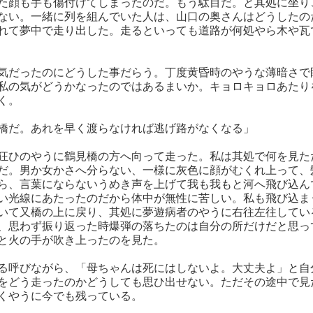
た顔も手も傷付けてしまったのだ。もう駄目だ。と其処に坐り
ない。一緒に列を組んでいた人は、山口の奥さんはどうしたの
れて夢中で走り出した。走るといっても道路が何処やら木や瓦
気だったのにどうした事だらう。丁度黄昏時のやうな薄暗さで
私の気がどうかなったのではあるまいか。キョロキョロあたり
く。
橋だ。あれを早く渡らなければ逃げ路がなくなる」
狂ひのやうに鶴見橋の方へ向って走った。私は其処で何を見た
だ。男か女かさへ分らない、一様に灰色に顔がむくれ上って、
ら、言葉にならないうめき声を上げて我も我もと河へ飛び込ん
い光線にあたったのだから体中が無性に苦しい。私も飛び込ま
いて又橋の上に戻り、其処に夢遊病者のやうに右往左往してい
、思わず振り返った時爆弾の落ちたのは自分の所だけだと思っ
と火の手が吹き上ったのを見た。
る呼びながら、「母ちゃんは死にはしないよ。大丈夫よ」と自
をどう走ったのかどうしても思ひ出せない。ただその途中で見
くやうに今でも残っている。