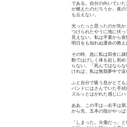
である。自分の向いていた
が燃えたのだろうか。夜の
も云えない。
光ったっと思ったのが先か
つけられたやうに地に伏っ
見えない。私は平素から覚
明日をも知れぬ運命の教え
その時、急に私は田舎に疎
動ではげしく体を起し初め
らない。「死んではならな
ければ」私は無我夢中で這
ふと自分で吸う息がとても
バンドにはさんでいた手拭
ズルッとはがれた感じにハ
ああ、この手は―右手は第
から先、五本の指がやっぱ
「しまった。火傷だっ」と