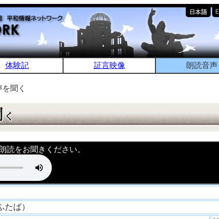
体験記
証言映像
朗読音声
声を聞く
朗読をお聞きください。
 ふたば）