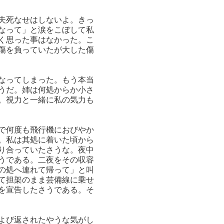
夫死なせはしないよ。きっ
なって」と涙をこぼして私
く思った事はなかった。こ
傷を負っていたが大した傷
なってしまった。もう本当
うだ。姉は何処からか小さ
。視力と一緒に私の気力も
で何度も飛行機におびやか
。私は其処に着いた頃から
り合っていたさうな。夜中
うである。二夜をその収容
の処へ連れて帰って」と叫
て担架のまま芸備線に乗せ
を宣告したさうである。そ
よび返されたやうな気がし