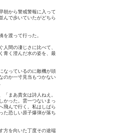
早朝から警戒警報に入って
並んで歩いていたがどちら
橋を渡って行った。
ぐ人間の凄じさに比べて、
く青く澄んだ水の姿を、最
になっているのに敵機が頭
なのか一寸見当もつかない
。
、「まあ貴女は詩人ねえ。
しかった。雲一つないまっ
へ飛んで行く。私はしばら
った恐しい原子爆弾が落ち
す方を向いた丁度その途端