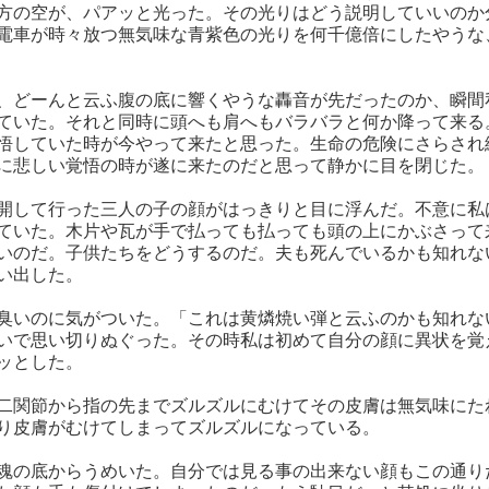
方の空が、パアッと光った。その光りはどう説明していいのか
電車が時々放つ無気味な青紫色の光りを何千億倍にしたやうな
、どーんと云ふ腹の底に響くやうな轟音が先だったのか、瞬間
ていた。それと同時に頭へも肩へもバラバラと何か降って来る
悟していた時が今やって来たと思った。生命の危険にさらされ
に悲しい覚悟の時が遂に来たのだと思って静かに目を閉じた。
開して行った三人の子の顔がはっきりと目に浮んだ。不意に私
ていた。木片や瓦が手で払っても払っても頭の上にかぶさって
いのだ。子供たちをどうするのだ。夫も死んでいるかも知れな
い出した。
臭いのに気がついた。「これは黄燐焼い弾と云ふのかも知れな
いで思い切りぬぐった。その時私は初めて自分の顔に異状を覚
ッとした。
二関節から指の先までズルズルにむけてその皮膚は無気味にた
り皮膚がむけてしまってズルズルになっている。
魂の底からうめいた。自分では見る事の出来ない顔もこの通り