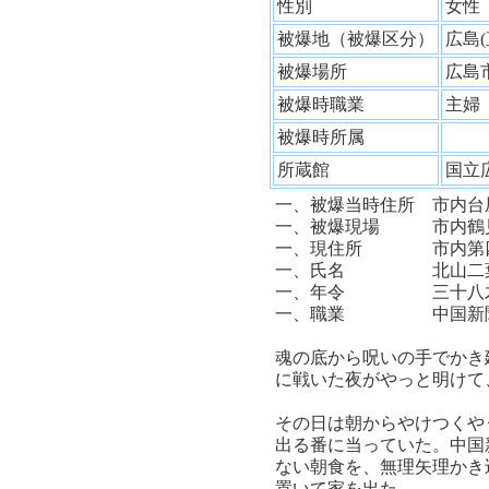
性別
女
被爆地（被爆区分）
広島
被爆場所
広島
被爆時職業
主
被爆時所属
所蔵館
国立
一、被爆当時住所 市内台屋
一、被爆現場 市内鶴
一、現住所 市内第四
一、氏名 北山二
一、年令 三十八
一、職業 中国新聞
魂の底から呪いの手でかき
に戦いた夜がやっと明けて
その日は朝からやけつくや
出る番に当っていた。中国
ない朝食を、無理矢理かき
置いて家を出た。