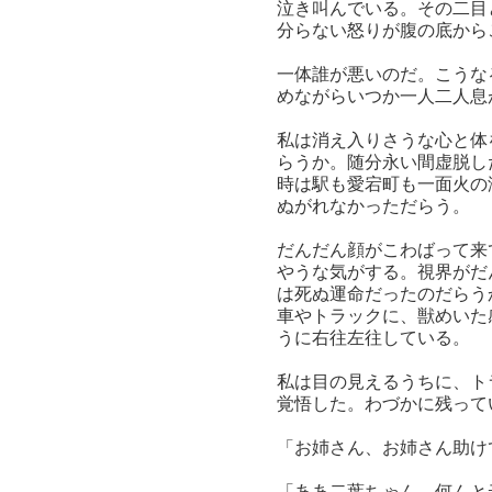
泣き叫んでいる。その二目
分らない怒りが腹の底から
一体誰が悪いのだ。こうな
めながらいつか一人二人息
私は消え入りさうな心と体
らうか。随分永い間虚脱し
時は駅も愛宕町も一面火の
ぬがれなかっただらう。
だんだん顔がこわばって来
やうな気がする。視界がだ
は死ぬ運命だったのだらう
車やトラックに、獣めいた
うに右往左往している。
私は目の見えるうちに、ト
覚悟した。わづかに残って
「お姉さん、お姉さん助け
「ああ二葉ちゃん、何んと