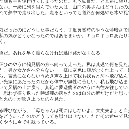
た顔も手も傷付けてしまったのだ。もう駄目だ。と其処に坐り
ない。一緒に列を組んでいた人は、山口の奥さんはどうしたの
れて夢中で走り出した。走るといっても道路が何処やら木や瓦
気だったのにどうした事だらう。丁度黄昏時のやうな薄暗さで
私の気がどうかなったのではあるまいか。キョロキョロあたり
く。
橋だ。あれを早く渡らなければ逃げ路がなくなる」
狂ひのやうに鶴見橋の方へ向って走った。私は其処で何を見た
だ。男か女かさへ分らない、一様に灰色に顔がむくれ上って、
ら、言葉にならないうめき声を上げて我も我もと河へ飛び込ん
い光線にあたったのだから体中が無性に苦しい。私も飛び込ま
いて又橋の上に戻り、其処に夢遊病者のやうに右往左往してい
、思わず振り返った時爆弾の落ちたのは自分の所だけだと思っ
と火の手が吹き上ったのを見た。
る呼びながら、「母ちゃんは死にはしないよ。大丈夫よ」と自
をどう走ったのかどうしても思ひ出せない。ただその途中で見
くやうに今でも残っている。