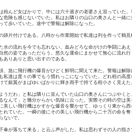
は殆んど女ばかりで、中には六十過ぎの老婆さえ混っていた。
な危険も感じないでいた。私はお隣りの山口の奥さんと一緒に
って歩いていた。途中で警報は解除になった。
の跡片付けである。八時から作業開始で私達は列を作って鶴見
た水の流れを今でも忘れない。血みどろな命がけの争闘にあえ
自然の姿であっただらう。悠久な運命にまかせて無心に流れ行
もありありと思い出すのである。
頃、急に飛行機の爆音がひどく鮮明に聞えて来た。警報は解除
も私達は度々の事でもう慣れっこになっていた。どれ程の高度
けて銀翼がまばゆいばかりに輝き両手で持てる程小さく見えた
ようだわ」と私は隣りに並んでいた山口の奥さんにつぶやくと
るなんて」と幾分からかい気味に云った。実際その時の空は美
に美しい飛行機はかすかな爆音を響かせて、ゆっくり東から西
とれていた。一瞬の後にその美しい飛行機から二十万の命を奪
らないで。
下傘が落ちて来る」と云ふ声がした。私は思わずその人の指さ