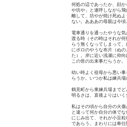
何処の辺であったか、顔か
や坊や」と連呼しながら飛
離して、坊やが焼け死ぬよ
ない。あああの母親は今頃
電車通りを通ったやうな気
渡る時（その時はそれが何
らう無くなってしまって、
にボロのやうな布片（ぬの
た）。岸に近い浅瀬に仰向
この世の出来事だらうか。
幼い時よく祖母から悪い事
らうか。いつか私は練兵場
鶴見町から東練兵場までど
明るさは、直後よりはいく
私はその頃から自分の火傷
と違って何か自分の体でな
にじみ出て、それが小豆粒
であらう。まわりには奉仕