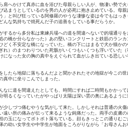
ら肩へかけて真赤に血を浴びた母親らしい人が、物凄い勢で火
び込まうとしているのを男の人が必死に抱き止めている。母親
う」と叫び狂っている阿修羅のやうな凄惨な姿は今でもはっき
どんな気持ちで焼死んだ子の追善をしている事だらうか。
がするから多分私は東練兵場への道を間違へないで的場通りを
処の橋か分らなかった）あの堅いコンクリートと鉄筋のランカ
ひどく不安定な橋になっていた。橋の下にはまるで犬か猫かの
ぎれ）のまつわりついた死骸がいくつもいくつも浮いていた（
けになった女の胸の真中をえぐられて血がふき出ている恐しい
をしたら地獄に落ちるんだよと聞かされたその地獄が今この世
の真中に坐りこんでしまった。
んなに道を間違えたとしても、時間にすれば二時間もかかって
分明るくなっていたがやっぱり太陽は深い雲の奥にあるように
が少しづつ痛むやうな気がして来た。しかしそれは普通の火傷
い遠い所の痛みが伝って来るような鈍痛だった。両手の皮膚の
程の玉になってボトボト落ちている。顔もきっとこの通りむご
隊の幼い女学生や中学生が地面をころがりながら「お母さんお