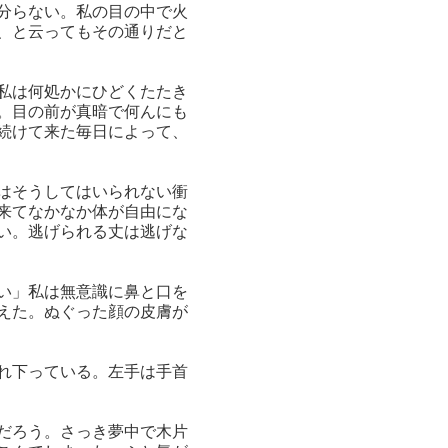
分らない。私の目の中で火
、と云ってもその通りだと
私は何処かにひどくたたき
。目の前が真暗で何んにも
続けて来た毎日によって、
はそうしてはいられない衝
来てなかなか体が自由にな
い。逃げられる丈は逃げな
い」私は無意識に鼻と口を
えた。ぬぐった顔の皮膚が
れ下っている。左手は手首
だろう。さっき夢中で木片