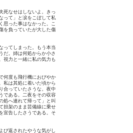
夫死なせはしないよ。きっ
なって」と涙をこぼして私
く思った事はなかった。こ
傷を負っていたが大した傷
なってしまった。もう本当
うだ。姉は何処からか小さ
。視力と一緒に私の気力も
で何度も飛行機におびやか
。私は其処に着いた頃から
り合っていたさうな。夜中
うである。二夜をその収容
の処へ連れて帰って」と叫
て担架のまま芸備線に乗せ
を宣告したさうである。そ
よび返されたやうな気がし