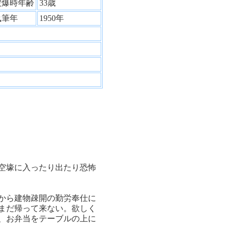
被爆時年齢
33歳
執筆年
1950年
空壕に入ったり出たり恐怖
から建物疎開の勤労奉仕に
まだ帰って来ない。欲しく
、お弁当をテーブルの上に