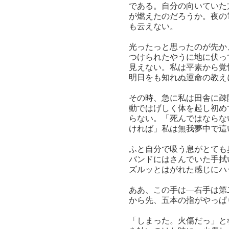
である。自分の向いていた
が燃えたのだろうか。夜の
も云えない。
光ったっと思ったのが先か
つけられたやうに地に伏っ
見えない。私は平素から覚
明日をも知れぬ運命の教え
その時、急に私は田舎に疎
動ではげしく体を起し初め
らない。「死んではならな
ければ」私は無我夢中で這
ふと自分で吸う息がとても
バンドにはさんでいた手拭
ズルッとはがれた感じにハ
ああ、この手は―右手は第
から先、五本の指がやっぱ
「しまった。火傷だっ」と