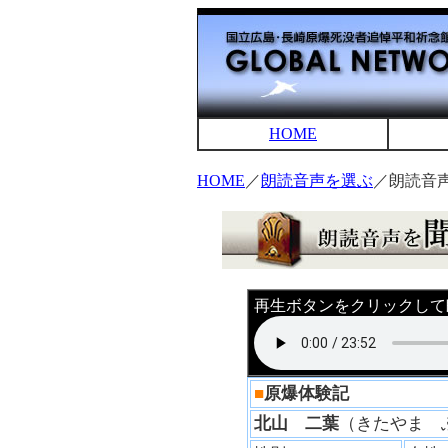
HOME
HOME
／
朗読音声を選ぶ
／朗読音
再生ボタンをクリックして
■
原爆体験記
北山 二葉
（きたやま