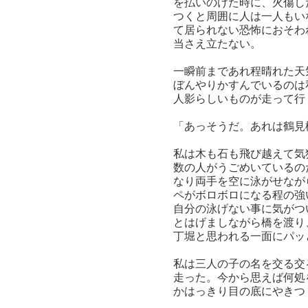
を払いのけた時に、火傷し
つくと周囲に人は一人もい
て居られない恐怖におそわ
当さえ立たない。
一瞬前まであれ程晴れた天
ぼんやりかすんでいるのは
人影らしいものが走って行
「あっそうだ。あれは鶴見
私は木も石も飛び越えて気
数の人がうごめいているの
なり両手を空に泳がせなが
ペがボロボロになる程の強
自分の泳げない事に気がつ
とはげましながら橋を渡り
丁堀と思われる一面にパッ
私は三人の子の名を交る交
走った。今から思えば何処
かはっきり目の底にやきつ