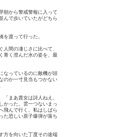
早朝から警戒警報に入って
並んで歩いていたがどちら
橋を渡って行った。
ぐ人間の凄じさに比べて、
く青く澄んだ水の姿を、最
になっているのに敵機が頭
なのか一寸見当もつかない
。
、「まあ貴女は詩人ねえ。
しかった。雲一つないまっ
へ飛んで行く。私はしばら
った恐しい原子爆弾が落ち
す方を向いた丁度その途端