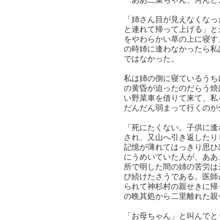
「姉さん目が見えなくなっ
と連れて帰って上げる」と
をやわらかい草の上に寝す
の時姉に逢わなかったら私
ではなかった。
私は姉の側に寝ているうち
の黄昏が迫ったのだらう焼
い野菜車を借りて来て、私
だんだん弱まって行くのが
「死にたくない。子供に逢
され、又山へ引き返したり
記憶が薄れてはっきり思ひ
にうめいていた人が、ああ
所で明した間の姉の苦労は
び続けたさうである。医師
られて神杉村の親せきに帰
の晩其処から二里離れた親
「お母ちゃん」と叫んでと