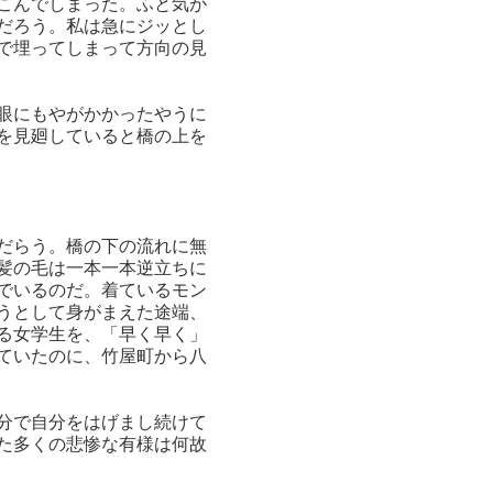
こんでしまった。ふと気が
だろう。私は急にジッとし
で埋ってしまって方向の見
眼にもやがかかったやうに
を見廻していると橋の上を
だらう。橋の下の流れに無
髪の毛は一本一本逆立ちに
でいるのだ。着ているモン
うとして身がまえた途端、
る女学生を、「早く早く」
ていたのに、竹屋町から八
分で自分をはげまし続けて
た多くの悲惨な有様は何故