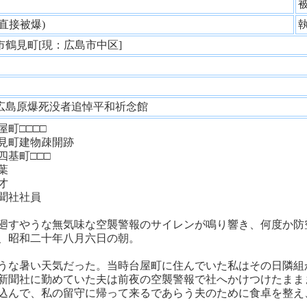
性
(直接被爆)
市鶴見町[現：広島市中区]
婦
広島原爆死没者追悼平和祈念館
町□□□□
見町建物疎開跡
基町□□□
葉
才
社社員
廻すやうな無気味な空襲警報のサイレンが鳴り響き、何度か防
、昭和二十年八月六日の朝。
うな暑い天気だった。当時台屋町に住んでいた私はその日隣組
新聞社に勤めていた夫は前夜の空襲警報で社へかけつけたまま
込んで、私の留守に帰って来るであらう夫のために食卓を整え