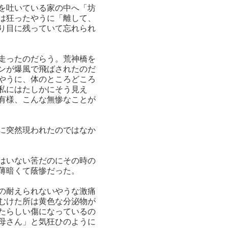
を吐いている家の中へ「坊
は狂ったやうに「離して、
り目に残っていて忘れられ
走ったのだらう。荒神橋を
ンが爆風で飛ばされたのだ
やうに、体のところどころ
私にはたしかにそう見え
有様、こんな無惨なことが
に突然現われたのではなか
はいない筈だのにその時の
薄暗くて蔭惨だった。
の耐えられないやうな激痛
むけた所は黄色な分泌物が
たらしい傷になっているの
母さん」と気狂ひのように