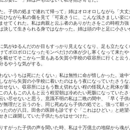
た。子供の処まで連れて帰って」姉はオロオロしながら「大丈
云ひながら私の傷を見て「可哀さうに、こんな浅さましい姿に
ませてくれた。私は肉親と云ふ者のありがたさをこの時程力強
は決して生きられる身ではなかった。姉は頭の中と足に小さい
に気がゆるんだのか目もすっかり見えなくなり、足も立たなく
けてボロボロになったモンペだけの体が少し寒くなって来たや
を載せてそこから一里もある矢賀小学校の収容所に行くと云う
分るやうな気がする。
わないうちは死にたくない」私は無性に命が惜しかった。途中
しながら矢賀の小学校に着いたのはもう夜になっていたさうな
出せない。収容所にはもう数え切れない程の怪我人と死体が重
この人もこの人もと云う程翌朝は冷めたい死骸になっていたさ
云い尽せないと思う。意識不明の私は二晩の間中、「早く子供
が無理だと云うのを、同じ死ぬなら子供の処でと、強って願っ
ったのが八日。田舎の医師も診てすぐ「これはひどい」と絶望
せきに疎開していた子供たちがはせつけた。
りすがった子供の声を聞いた時、私は十万億土の地獄から魂が