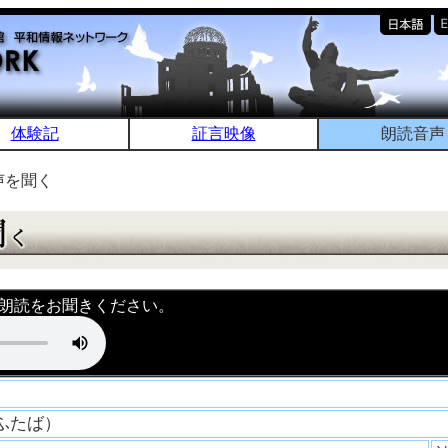
体験記
証言映像
朗読音声
声を聞く
朗読をお聞きください。
 ふたば）