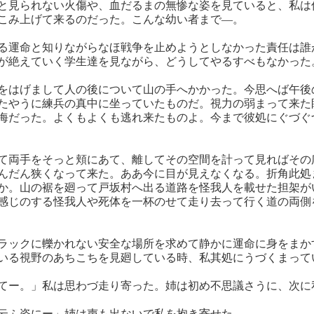
と見られない火傷や、血だるまの無惨な姿を見ていると、私は
こみ上げて来るのだった。こんな幼い者まで―。
る運命と知りながらなほ戦争を止めようとしなかった責任は誰
が絶えていく学生達を見ながら、どうしてやるすべもなかった
をはげまして人の後について山の手へかかった。今思へば午後
たやうに練兵の真中に坐っていたものだ。視力の弱まって来た
海だった。よくもよくも逃れ来たものよ。今まで彼処にぐづぐ
て両手をそっと頬にあて、離してその空間を計って見ればその
んだん狭くなって来た。ああ今に目が見えなくなる。折角此処
か。山の裾を廻って戸坂村へ出る道路を怪我人を載せた担架が
感じのする怪我人や死体を一杯のせて走り去って行く道の両側
ラックに轢かれない安全な場所を求めて静かに運命に身をまか
いる視野のあちこちを見廻している時、私其処にうづくまって
てー。」私は思わづ走り寄った。姉は初め不思議さうに、次に
云ふ姿にー」姉は声も出ないで私を抱き寄せた。