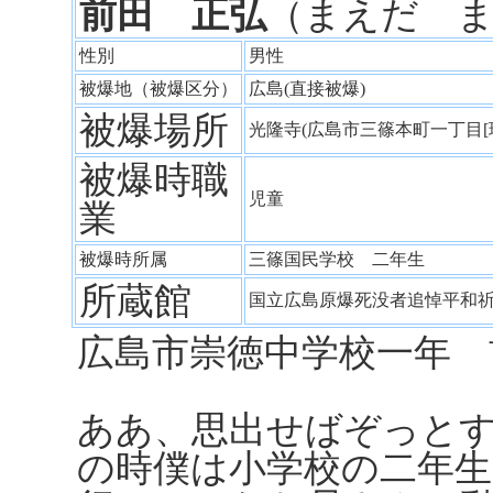
前田 正弘
（まえだ 
性別
男性
被爆地（被爆区分）
広島(直接被爆)
被爆場所
光隆寺(広島市三篠本町一丁目
被爆時職
児童
業
被爆時所属
三篠国民学校 二年生
所蔵館
国立広島原爆死没者追悼平和
広島市崇徳中学校一年 
ああ、思出せばぞっと
の時僕は小学校の二年