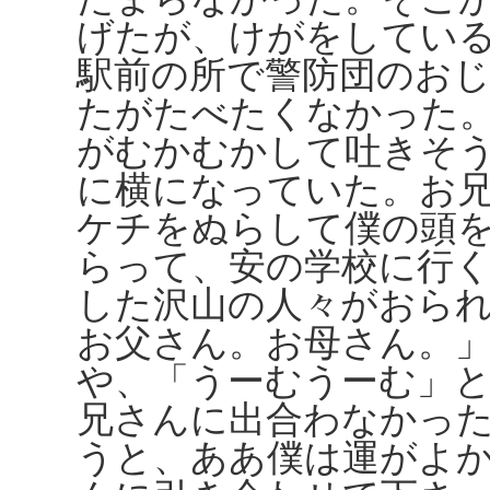
げたが、けがをしてい
駅前の所で警防団のお
たがたべたくなかった
がむかむかして吐きそ
に横になっていた。お
ケチをぬらして僕の頭
らって、安の学校に行
した沢山の人々がおら
お父さん。お母さん。
や、「うーむうーむ」
兄さんに出合わなかっ
うと、ああ僕は運がよ