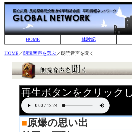
HOME
体験記
HOME
／
朗読音声を選ぶ
／朗読音声を聞く
再生ボタンをクリック
■
原爆の思い出