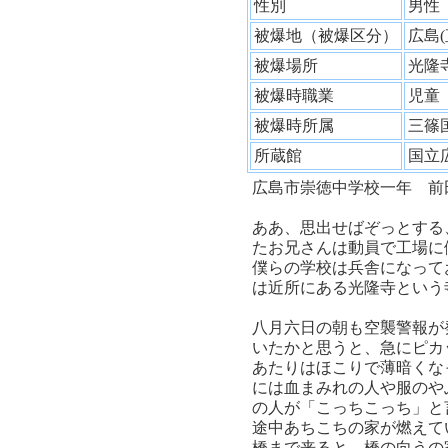
性別
男
被爆地（被爆区分）
広島
被爆場所
光隆
被爆時職業
児
被爆時所属
三篠
所蔵館
国立
広島市崇徳中学校一年 前
ああ、思出せばぞっとする
たお兄さんは動員で工場に
僕らの学校は兵舎になって
は近所にある光隆寺という
八月六日の朝も空襲警報が
いたかと思うと、急にピカ
あたりはほこりで薄暗くな
には血まみれの人や服のや
の人が「こっちこっち」と
途中あちこちの家が燃えて
橋まで来ると、橋の向うの