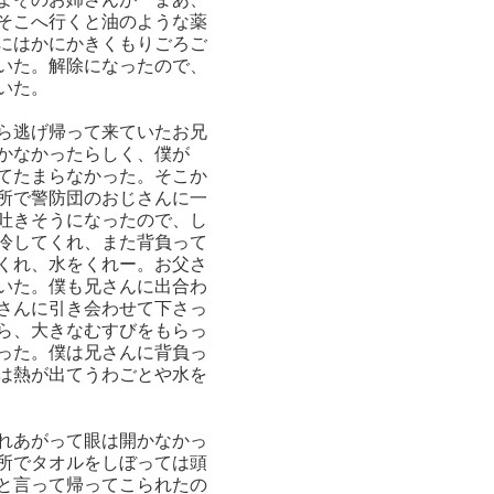
そこへ行くと油のような薬
にはかにかきくもりごろご
いた。解除になったので、
いた。
ら逃げ帰って来ていたお兄
かなかったらしく、僕が
てたまらなかった。そこか
所で警防団のおじさんに一
吐きそうになったので、し
冷してくれ、また背負って
くれ、水をくれー。お父さ
いた。僕も兄さんに出合わ
さんに引き会わせて下さっ
ら、大きなむすびをもらっ
った。僕は兄さんに背負っ
は熱が出てうわごとや水を
れあがって眼は開かなかっ
所でタオルをしぼっては頭
と言って帰ってこられたの