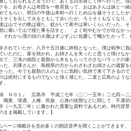
難しておられると言うので、あくる日出発して伴へ行った。僕
クを、お母さんは布団を一枚背負って、おばあさんは妹と一緒
めてもらい、明日の午後山本村へ行くため山を越そうとしたが
うそくを出して火をともして歩いたが、ろうそくもなくなり、
達は山でその晩は寝た。蚊がいて夜中は寒いくらいだった。そ
類に着いて山で寝た事を話すと、「よく蛇やむかでが出なかっ
。それから僕の頭の火傷はずぶずぶに化膿して蠅がたかって、
令されていたが、八月十五日遂に終戦となった。僕は戦争に負
ていたのに、家を焼かれ、お姉さんを失ったと思うと情けなか
出て、三滝の病院と親類から木をもらって小さなバラックの家
った、兵隊さんが、島根県の方からわざわざお姉さんの遺髪を
さった。今でも親類の人のように気軽い気持で来て下さるので
のは絶対にするものでないと強く感じた。二度と広島のような
す。
稿 ＮＯ１』 広島市 平成二七年（二〇一五年）二七四～二
、職業、境遇、人種、民族、心身の状態などに関して、不適切
年（一九五〇年）に書かれた貴重な資料であるため、時代背景
のまま掲載しています。】
ムページ掲載分を含め多くの朗読音声を聞くことができます。