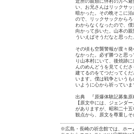
近所の親類に伴村の方へ避
い、お兄さんはリックサッ
暗かった。その晩そこに泊
ので、リックサックからろ
わからなくなったので、僕
向かって歩いた。山本の親
ういえばそうだなと思った
その頃も空襲警報が度々発
なかった。必ず勝つと思っ
り山本村にいて、後焼跡に
んのめんどうを見てくださ
建てるのをてつだってくだ
います。僕は戦争というも
いように心から祈っていま
出典 『原爆体験記募集原
【原文中には、ジェンダー
がありますが、昭和二十五
観点から、原文を尊重しそ
※広島・長崎の祈念館では、ホー