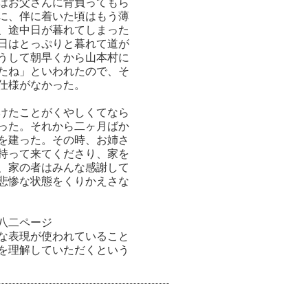
はお父さんに背負ってもら
に、伴に着いた頃はもう薄
、途中日が暮れてしまった
日はとっぷりと暮れて道が
うして朝早くから山本村に
たね」といわれたので、そ
仕様がなかった。
けたことがくやしくてなら
った。それから二ヶ月ばか
を建った。その時、お姉さ
持って来てくださり、家を
、家の者はみんな感謝して
悲惨な状態をくりかえさな
八二ページ
な表現が使われていること
を理解していただくという