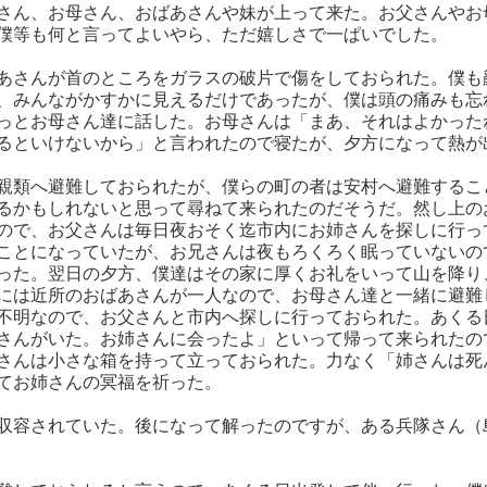
さん、お母さん、おばあさんや妹が上って来た。お父さんやお
僕等も何と言ってよいやら、ただ嬉しさで一ぱいでした。
あさんが首のところをガラスの破片で傷をしておられた。僕も
、みんながかすかに見えるだけであったが、僕は頭の痛みも忘
っとお母さん達に話した。お母さんは「まあ、それはよかった
るといけないから」と言われたので寝たが、夕方になって熱が
親類へ避難しておられたが、僕らの町の者は安村へ避難するこ
るかもしれないと思って尋ねて来られたのだそうだ。然し上の
ので、お父さんは毎日夜おそく迄市内にお姉さんを探しに行っ
ことになっていたが、お兄さんは夜もろくろく眠っていないの
った。翌日の夕方、僕達はその家に厚くお礼をいって山を降り
には近所のおばあさんが一人なので、お母さん達と一緒に避難
不明なので、お父さんと市内へ探しに行っておられた。あくる
さんがいた。お姉さんに会ったよ」といって帰って来られたの
さんは小さな箱を持って立っておられた。力なく「姉さんは死
てお姉さんの冥福を祈った。
収容されていた。後になって解ったのですが、ある兵隊さん（