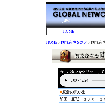
HOME
HOME
／
朗読音声を選ぶ
／朗読音
再生ボタンをクリックして
■
原爆の思い出
前田 正弘
（まえだ 