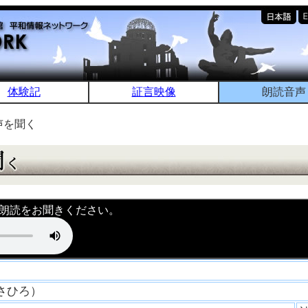
体験記
証言映像
朗読音声
声を聞く
朗読をお聞きください。
まさひろ）