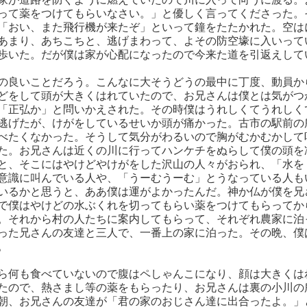
って薬をつけてもらいなさい。」と優しく言ってくださった。
「おい、また飛行機が来たぞ」といって鐘をたたかれた。空は
あまり、あちこちと、逃げまわって、よその防空壕に入いって
歩いた。だが僕は家が心配になったので今来た道を引返えして
の良いことだろう。こんなに大そうどうの最中に丁度、動員か
どをして頭が大きくはれていたので、お兄さんは僕とは気がつ
「正弘か」と問いかえされた。その時僕はうれしくてうれしく
逃げたが、けがをしているせいか頭が痛かった。古市の駅前の
べたくなかった。そうして気分がわるいので胸がむかむかして
た。お兄さんは近くの川に行ってハンケチをぬらして僕の頭を
と、そこにはやけどやけがをした沢山の人々がおられ、「水を
意識に叫んでいる人や、「うーむうーむ」とうなっている人も
いるかと思うと、ああ僕は運がよかったんだ。神か仏が僕を兄
で僕はやけどの水ぶくれを切ってもらい薬をつけてもらってか
。それから村の人たちに案内してもらって、それぞれ農家に泊
った兄さんの友達と三人で、一番上の家に泊った。その晩、僕
。
ら何も食べていないので腹はペしゃんこになり、顔は大きくは
たので、熱さまし等の薬をもらったり、お兄さんは裏の小川の
朝、お兄さんの友達が「君の家のおじさん達に出合ったよ。」