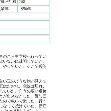
被爆時年齢
7歳
執筆年
1950年
そのころ中学校へ行ってい
はいなかに疎開していた。
、やっていた。そこで僕等
白い玉のような物が見えて
垣はたおれ、電線は切れ、
れていた。向うの広い道路
とが出来なかった。警防団
たので急いで乗った。行く
になって焼けていた。新庄
よそのお姉さんが「まあ、