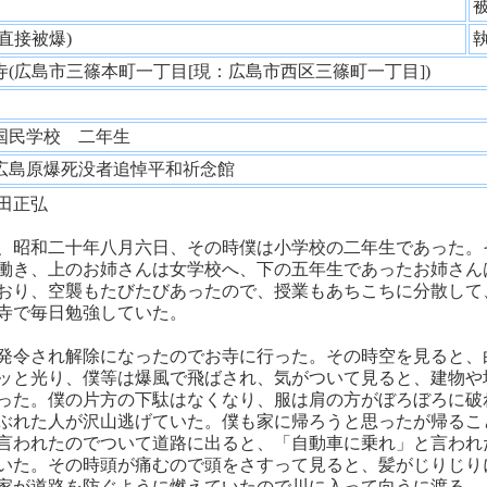
性
(直接被爆)
寺(広島市三篠本町一丁目[現：広島市西区三篠町一丁目])
童
国民学校 二年生
広島原爆死没者追悼平和祈念館
田正弘
、昭和二十年八月六日、その時僕は小学校の二年生であった。
働き、上のお姉さんは女学校へ、下の五年生であったお姉さん
おり、空襲もたびたびあったので、授業もあちこちに分散して
寺で毎日勉強していた。
発令され解除になったのでお寺に行った。その時空を見ると、
ッと光り、僕等は爆風で飛ばされ、気がついて見ると、建物や
った。僕の片方の下駄はなくなり、服は肩の方がぼろぼろに破
ぶれた人が沢山逃げていた。僕も家に帰ろうと思ったが帰るこ
言われたのでついて道路に出ると、「自動車に乗れ」と言われ
いた。その時頭が痛むので頭をさすって見ると、髪がじりじり
家が道路を防ぐように燃えていたので川に入って向うに渡る。