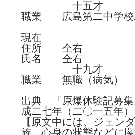
十五才
職業 広島第二中学校
現在
住所 仝右
氏名 仝右
十九才
職業 無職（病気）
出典 『原爆体験記募集
成二七年（二〇一五年）
【原文中には、ジェンダ
族、心身の状態などに