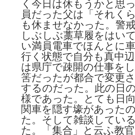
く今日は休もうかと思
員だった父は「それく
も休ませなかった。警
しぶしぶ藁草履をはい
い満員電車でほんとに
行く状態で自分も真中
は県庁で疎開の仕事を
筈だったが都合で変更
するのだった。此の日
様であった。とても日
関車を隠す壕があった
た。そして雑談してい
た。「集合」と云ふ教