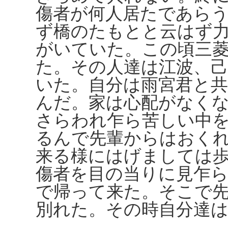
傷者が何人居たであら
ず橋のたもとと云はず
がいていた。この頃三
た。その人達は江波、
いた。自分は雨宮君と
んだ。家は心配がなく
さらわれ乍ら苦しい中
るんで先輩からはおく
来る様にはげましては
傷者を目の当りに見乍
で帰って来た。そこで
別れた。その時自分達