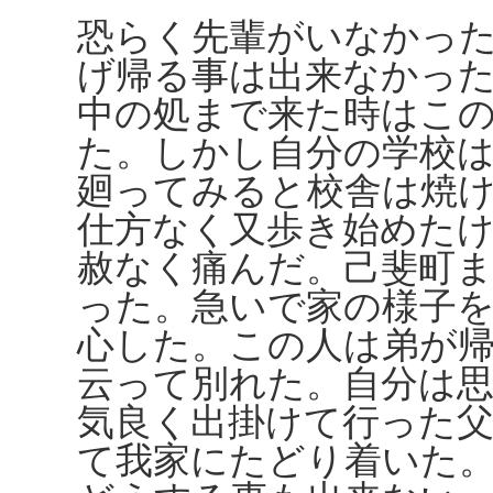
恐らく先輩がいなかっ
げ帰る事は出来なかっ
中の処まで来た時はこ
た。しかし自分の学校
廻ってみると校舎は焼
仕方なく又歩き始めた
赦なく痛んだ。己斐町
った。急いで家の様子
心した。この人は弟が
云って別れた。自分は
気良く出掛けて行った
て我家にたどり着いた