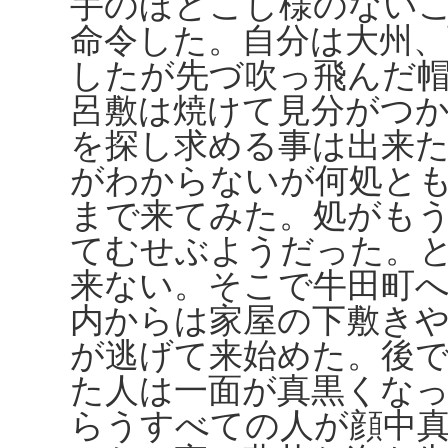
手のほどこし様のない
命令した。自分は大州、
したが先づ吹っ飛んだ
呂敷は焼けて見分がつ
を探し求める事は出来
がわからないが何処と
まで来てみた。処がも
てむせぶようだった。
来ない。そこで牛田町
内からは家屋の下敷き
が逃げて来始めた。後
た人は一面が真黒くな
らうすべての人が顔中