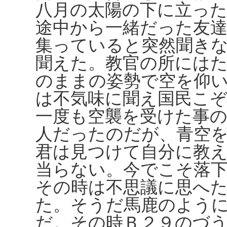
八月の太陽の下に立っ
途中から一緒だった友
集っていると突然聞き
聞えた。教官の所には
のままの姿勢で空を仰
は不気味に聞え国民こ
一度も空襲を受けた事
人だったのだが、青空
君は見つけて自分に教
当らない。今でこそ落
その時は不思議に思へ
た。そうだ馬鹿のよう
だ。その時Ｂ２９のづ