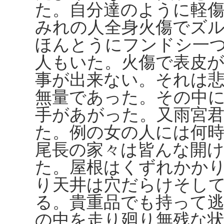
た。自分達のように軽
みれの人全身火傷でズ
ほんとうにフンドシ一
人もいた。火傷で表皮
事が出来ない。それは
無量であった。その中
手があがった。又雨宮
た。例の女の人には何
尾長の家々は皆んな開
た。屋根はくずれかか
り天井は穴だらけそし
る。貴重品でも持って
の中を走り廻り無残な