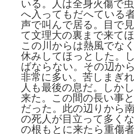
いる。人は全身火傷で
へ入ってもだへている
声で叫んで居る。目で
て文理大の裏まで来て
この川からは熱風でな
休みしてほっとした。
ばならない。その辺か
非常に多い。苦しまぎ
人も最後の息だ。しか
来た。この間の長い事
だった。此の辺りから
の死人が目立って多く
の根もとに来たら重傷