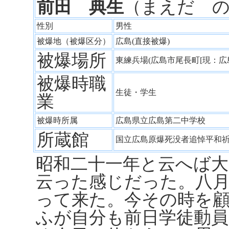
前田 典生
（まえだ 
性別
男性
被爆地（被爆区分）
広島(直接被爆)
被爆場所
東練兵場(広島市尾長町[現：広
被爆時職
生徒・学生
業
被爆時所属
広島県立広島第二中学校
所蔵館
国立広島原爆死没者追悼平和
昭和二十一年と云へば
云った感じだった。八
って来た。今その時を
ふが自分も前日学徒動