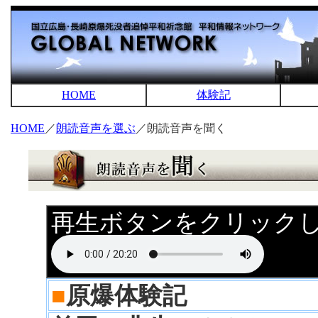
HOME
体験記
HOME
／
朗読音声を選ぶ
／朗読音声を聞く
再生ボタンをクリック
■
原爆体験記