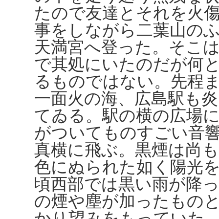
たので友達とそれを火
事をしながら二葉山の
天満宮へ登った。そこ
で其処にいたのだが何
るものではない。先程
一面火の海、広島駅も
てゐる。駅の横の広場
がついてものすごい音
真横に飛ぶ。黒煙は尚
色にぬられた如く陽光
頃西部では黒い雨が降
の煙や塵が加ったもの
かり望みをもっていた