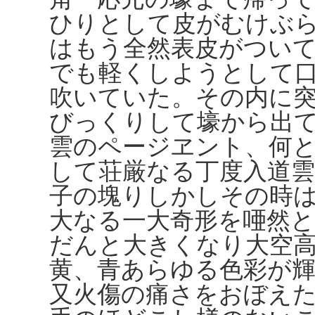
ひりとして皮がむけぶ
はもう全然表皮がつい
でも軽くしようとして
吹いていた。その内に
びっくりして壕から出
雲のページヱント、何
して荘厳なる丁度入道
子の塊りしかしその時
大なる一大奇形を唖然
だんと大きくなり大空
黄、青あらゆる色彩が
又火傷の痛さをおぼえ