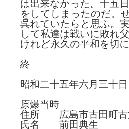
は出来なかった。十五日
をしてしまったのだ。
呉れていたらと思ふ。
して私達は戦いに敗れ
けれど永久の平和を切
終
昭和二十五年六月三十日
原爆当時
住所 広島市古田町古江
氏名 前田典生