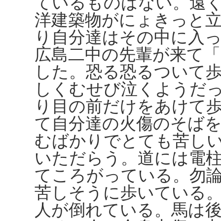
ているものはない。遠
洋建築物がにょきっと
り自分達はその中に入
広島二中の先輩が来て
した。恐る恐るついて
しくむせび泣くようだ
り目の前だけをあけて
て自分達の火傷のそば
むばかりでとても苦し
いただらう。道には電
てころがっている。勿
苦しそうに歩いている
人が倒れている。馬は