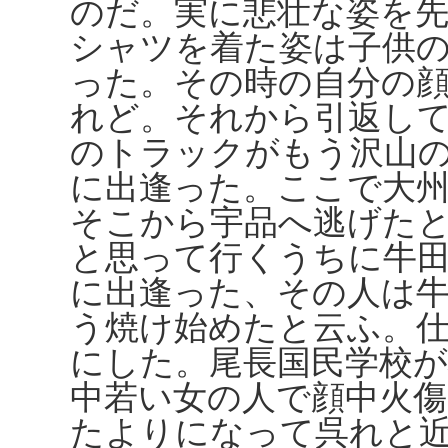
のだ。実に悲壮な姿を
シャツを着た姿は子供
った。その時の自分の
れど。それから引返し
のトラックがもう沢山
に出逢った。ここで大
そこから宇品へ逃げた
と思って行くうちに牛
に出逢った、その人は
う焼け始めたと云ふ。
にした。尾長国民学校
中若い女の人で顔中火
たよりになって呉れと