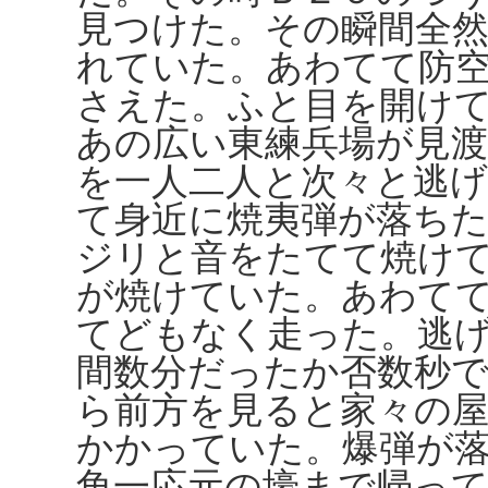
見つけた。その瞬間全
れていた。あわてて防
さえた。ふと目を開け
あの広い東練兵場が見
を一人二人と次々と逃
て身近に焼夷弾が落ち
ジリと音をたてて焼け
が焼けていた。あわて
てどもなく走った。逃
間数分だったか否数秒
ら前方を見ると家々の
かかっていた。爆弾が
角一応元の壕まで帰っ