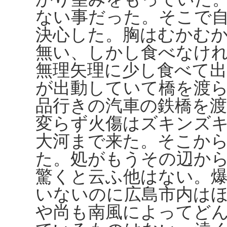
ない事だった。そこで
決心した。胸はむかむ
無い、しかし食べなけ
無理矢理に少し食べて
が出動していて橋を渡
品行きの汽車の鉄橋を
変らず火傷はズキンズ
大河まで来た。そこか
た。処がもうその辺か
驚くと云ふ他はない。
いないのに広島市内は
や尚も南風によってど