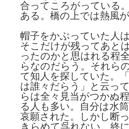
合ってころがっている
ある。橋の上では熱風
帽子をかぶっていた人
そこだけが残ってあと
ったのかと思はれる程
らなのだらう。それら
て知人を探していた。
は誰々だらう」と云っ
らは全々見当がつかぬ
る人も多い。自分は水
哀願された。しかし断
きらめて呉れない。終