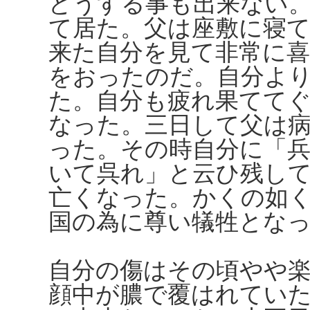
どうする事も出来ない
て居た。父は座敷に寝
来た自分を見て非常に
をおったのだ。自分よ
た。自分も疲れ果てて
なった。三日して父は
った。その時自分に「
いて呉れ」と云ひ残し
亡くなった。かくの如
国の為に尊い犠牲とな
自分の傷はその頃やや
顔中が膿で覆はれてい