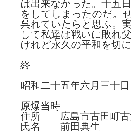
は出来なかった。十五日
をしてしまったのだ。
呉れていたらと思ふ。
して私達は戦いに敗れ
けれど永久の平和を切
終
昭和二十五年六月三十日
原爆当時
住所 広島市古田町古江
氏名 前田典生