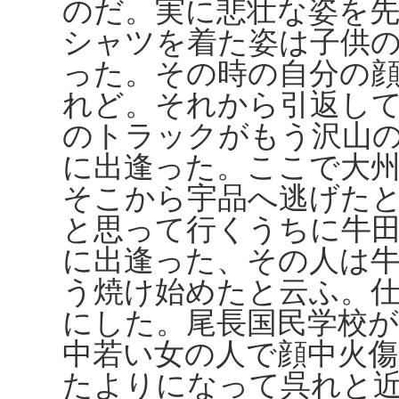
のだ。実に悲壮な姿を
シャツを着た姿は子供
った。その時の自分の
れど。それから引返し
のトラックがもう沢山
に出逢った。ここで大
そこから宇品へ逃げた
と思って行くうちに牛
に出逢った、その人は
う焼け始めたと云ふ。
にした。尾長国民学校
中若い女の人で顔中火
たよりになって呉れと