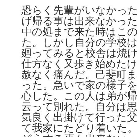
恐らく先輩がいなかっ
げ帰る事は出来なかっ
中の処まで来た時はこ
た。しかし自分の学校
廻ってみると校舎は焼
仕方なく又歩き始めた
赦なく痛んだ。己斐町
った。急いで家の様子
心した。この人は弟が
云って別れた。自分は
気良く出掛けて行った
て我家にたどり着いた