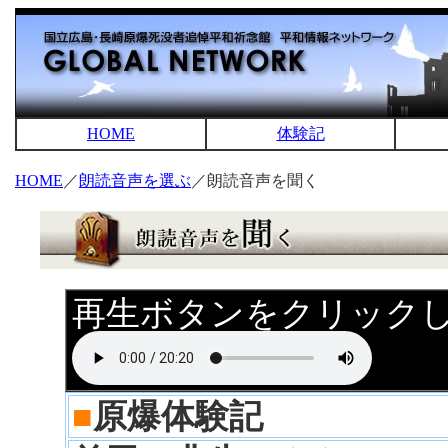
HOME
体験記
HOME
／
朗読音声を選ぶ
／朗読音声を聞く
再生ボタンをクリック
■
原爆体験記