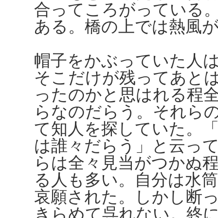
合ってころがっている
ある。橋の上では熱風
帽子をかぶっていた人
そこだけが残ってあと
ったのかと思はれる程
らなのだらう。それら
て知人を探していた。
は誰々だらう」と云っ
らは全々見当がつかぬ
る人も多い。自分は水
哀願された。しかし断
きらめて呉れない。終