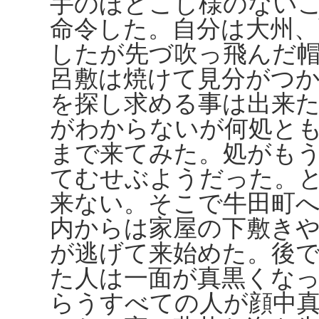
手のほどこし様のない
命令した。自分は大州、
したが先づ吹っ飛んだ
呂敷は焼けて見分がつ
を探し求める事は出来
がわからないが何処と
まで来てみた。処がも
てむせぶようだった。
来ない。そこで牛田町
内からは家屋の下敷き
が逃げて来始めた。後
た人は一面が真黒くな
らうすべての人が顔中