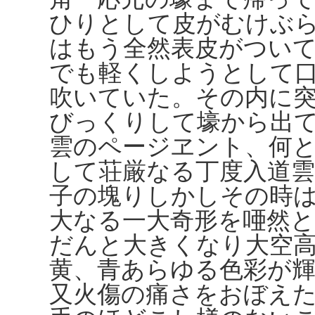
ひりとして皮がむけぶ
はもう全然表皮がつい
でも軽くしようとして
吹いていた。その内に
びっくりして壕から出
雲のページヱント、何
して荘厳なる丁度入道
子の塊りしかしその時
大なる一大奇形を唖然
だんと大きくなり大空
黄、青あらゆる色彩が
又火傷の痛さをおぼえ