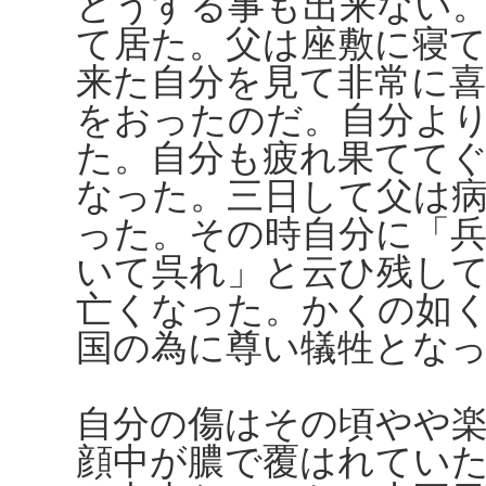
どうする事も出来ない
て居た。父は座敷に寝
来た自分を見て非常に
をおったのだ。自分よ
た。自分も疲れ果てて
なった。三日して父は
った。その時自分に「
いて呉れ」と云ひ残し
亡くなった。かくの如
国の為に尊い犠牲とな
自分の傷はその頃やや
顔中が膿で覆はれてい