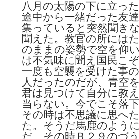
八月の太陽の下に立っ
途中から一緒だった友
集っていると突然聞き
聞えた。教官の所には
のままの姿勢で空を仰
は不気味に聞え国民こ
一度も空襲を受けた事
人だったのだが、青空
君は見つけて自分に教
当らない。今でこそ落
その時は不思議に思へ
た。そうだ馬鹿のよう
だ。その時Ｂ２９のづ