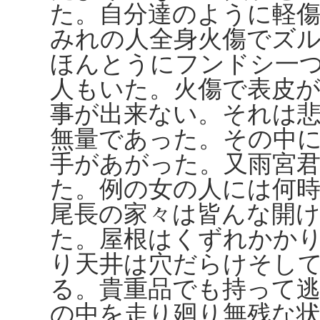
た。自分達のように軽
みれの人全身火傷でズ
ほんとうにフンドシ一
人もいた。火傷で表皮
事が出来ない。それは
無量であった。その中
手があがった。又雨宮
た。例の女の人には何
尾長の家々は皆んな開
た。屋根はくずれかか
り天井は穴だらけそし
る。貴重品でも持って
の中を走り廻り無残な