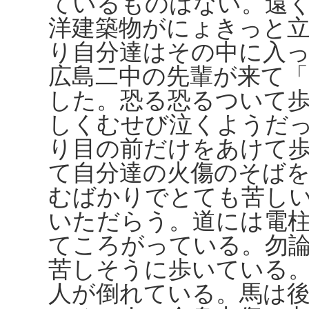
ているものはない。遠
洋建築物がにょきっと
り自分達はその中に入
広島二中の先輩が来て
した。恐る恐るついて
しくむせび泣くようだ
り目の前だけをあけて
て自分達の火傷のそば
むばかりでとても苦し
いただらう。道には電
てころがっている。勿
苦しそうに歩いている
人が倒れている。馬は