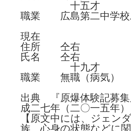
十五才
職業 広島第二中学校
現在
住所 仝右
氏名 仝右
十九才
職業 無職（病気）
出典 『原爆体験記募集
成二七年（二〇一五年）
【原文中には、ジェンダ
族、心身の状態などに