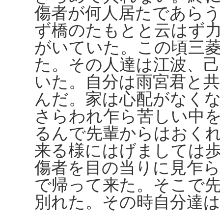
傷者が何人居たであら
ず橋のたもとと云はず
がいていた。この頃三
た。その人達は江波、
いた。自分は雨宮君と
んだ。家は心配がなく
さらわれ乍ら苦しい中
るんで先輩からはおく
来る様にはげましては
傷者を目の当りに見乍
で帰って来た。そこで
別れた。その時自分達