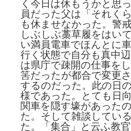
く今日は休もうかと思
員だった父は「それく
も休ませなかった。警
しぶしぶ藁草履をはい
い満員電車でほんとに
行く状態で自分も真中
は県庁で疎開の仕事を
筈だったが都合で変更
するのだった。此の日
様であった。とても日
関車を隠す壕があった
た。そして雑談してい
た。「集合」と云ふ教