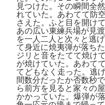
見つけた。その瞬間全
れていた。あわてて防
さえた。ふと目を開け
あの広い東練兵場が見
を一人二人と次々と逃
て身近に焼夷弾が落ち
ジリと音をたてて焼け
が焼けていた。あわて
てどもなく走った。逃
間数分だったか否数秒
ら前方を見ると家々の
かかっていた。爆弾が
角一応元の壕まで帰っ