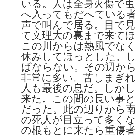
いる。人は全身火傷で
へ入ってもだへている
声で叫んで居る。目で
て文理大の裏まで来て
この川からは熱風でな
休みしてほっとした。
ばならない。その辺か
非常に多い。苦しまぎ
人も最後の息だ。しか
来た。この間の長い事
だった。此の辺りから
の死人が目立って多く
の根もとに来たら重傷