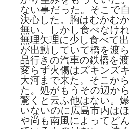
ない事だった。そこで
決心した。胸はむかむ
無い、しかし食べなけ
無理矢理に少し食べて
が出動していて橋を渡
品行きの汽車の鉄橋を
変らず火傷はズキンズ
大河まで来た。そこか
た。処がもうその辺か
驚くと云ふ他はない。
いないのに広島市内は
や尚も南風によってど