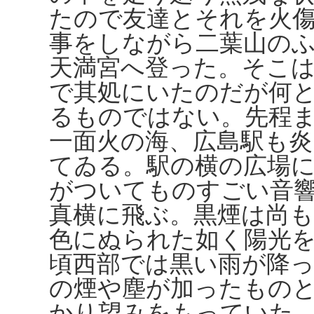
たので友達とそれを火
事をしながら二葉山の
天満宮へ登った。そこ
で其処にいたのだが何
るものではない。先程
一面火の海、広島駅も
てゐる。駅の横の広場
がついてものすごい音
真横に飛ぶ。黒煙は尚
色にぬられた如く陽光
頃西部では黒い雨が降
の煙や塵が加ったもの
かり望みをもっていた