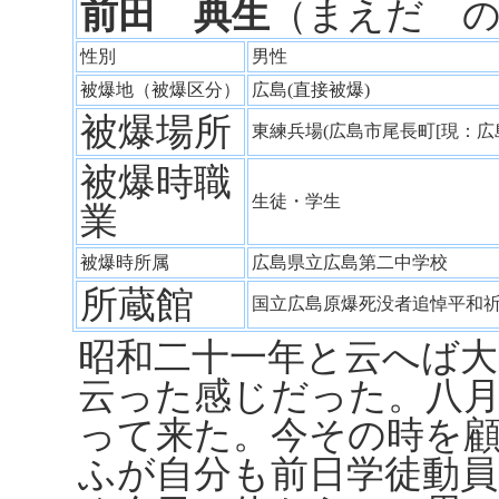
前田 典生
（まえだ 
性別
男性
被爆地（被爆区分）
広島(直接被爆)
被爆場所
東練兵場(広島市尾長町[現：広
被爆時職
生徒・学生
業
被爆時所属
広島県立広島第二中学校
所蔵館
国立広島原爆死没者追悼平和
昭和二十一年と云へば
云った感じだった。八
って来た。今その時を
ふが自分も前日学徒動