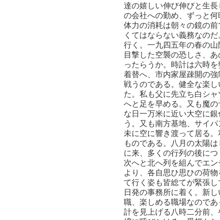
達の嬉しい伸び伸びと生長
の会社への勤め、ずっと何
体力の消耗は朝々の鏡の前
くてはならない義務なのだ
行く。一九四五年の春の山
目撃した空襲の恐しさ、あ
ったらうか。時計は六時を
着替へ、市内家屋疎開の強
戦うのである。健全な楽し
た。私も父に先立ち白シャ
へと足を早める。又も魔の
な日一万米に近い大空に銀
う。又も南方基地、サイパ
未に空に響き渡って居る。
ものである。八月の太陽は
に来、多くの行列の後につ
次へと北へ列を組んでエン
より、各自思ひ思ひの荷物
て行く姿も皆総てが緊張し
日発の事務所に着く。新し
職、楽しめる職場なのであ
計を見上げる八時二分前、