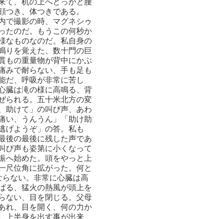
来て、机の上へどっかと腰
顔つき、体つきである。
内で撮影の時、マグネシゥ
ったのだ。もうこの何秒か
様なものなのだ。私自身の
鳴りを覚えた、数十門の巨
貫もの重量物が背中にかぶ
痛みで耐らない、手も足も
能だ、呼吸が非常に苦し
心臓は滝の様に高鳴る、背
ぜられる。五十米北方の変
、助けて」の叫び声、あわ
痛い、うんうん」「助け助
逃げようぞ」の答。私も
最後の最後に残した声であ
叫び声も姿第に小くなって
振へ始めた。頭をやっと上
一尺位角に拡がった。何と
ならない。非常に心臓は高
ばる、猛火の熱風が頭上を
らない、目を閉じる。父母
あれ、目を開く、何の力か
。上半身を出す事が出来