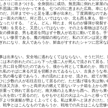
しきりに吹きつける。全身脱出に成功。無意識に倒れた家屋の
不思議に降りかかって来る。七つの川に恵まれた広島。幸にも
のだ。川岸までやっと足を運ぶ事が出来た。丁度満潮なのであ
は一面火の海だ。何と恐しいではないか、北も西も東も、朝一
なったりする。「どん、どん」時たま、何ものが爆弾が発裂す
代橋）を見ると、又恐しいではないか、その上を着物はぼろぼ
女の裸体姿、男も老若を問はず十数人が右左に動いて居る。手
々しい惨景である。魔の地獄の相なのだ、私のズボンは泥と塵
ぎれになり、友人であらうか、鮮血がすすれたシャツに悲宋な
事は出来ない。安全地に逃れなくてはならない。そうだ川だ、
には木の折れたのにぶら下った儘二人が死んで流されて居る。
と共に目を閉ぢたのであらう。後から何として集めたか、焼け
れ私のそばに来る片足を切断されてゐるらしい、古臭さうな布
と気の毒な姿であらう。水の流れにまかせ、流され、総てが無
ひに少数の人が右往左往して居るのだ。ただ逃げ場を失は無い
力泳又力泳、やっと両岸火の燃えて居ないマッチ箱を上から押
折重って倒れて居るのだ。南大橋の上も東から西へ、西から東
ら火を吹いて居るのだ。もやもやと紅の火は上へ上へと移って
下より快速艇が勢よく上ってくる。私は東岸へと泳ぎさけた。
。戦争とはこんなものであらうか、戦地での兵士はこんな悲惨