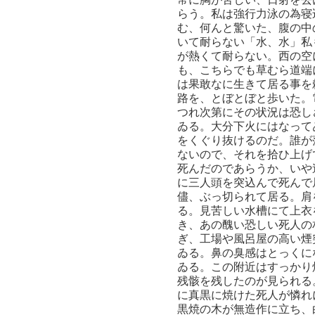
らう。私は強行力泳の為寝
む、何んと驚いた、腹の中
いて耐らない「水、水」私
が熱くて耐らない。西の空
も、こちらでも草むら道端
は果敢なに生きて居る事を
路を、とぼとぼと歩いた。
つれ次第にその状況は恐し
ゐる。大分下火にはなって
をくぐり抜けるのだ。誰が
ないので、それを拾ひ上げ
死んだのであらうか、いや
に三人頭を突込んで死んで
儘、ぶっ切られて居る。肩
る。見苦しい水槽にて上衣
き、あの醜い恐しい死人の
ぎ、工場や風呂屋の高い煙
ゐる。鼻の臭感はとっくに
ゐる。この附近はすっかり
残骸を残したのが見られる
に真黒に焼けた死人が憐れ
黒焼の木が無造作に立ち、