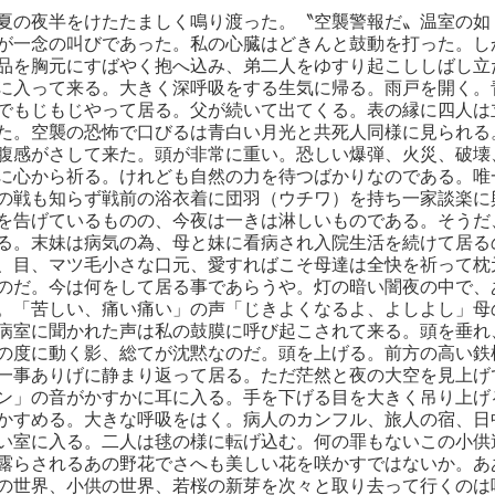
夏の夜半をけたたましく鳴り渡った。〝空襲警報だ〟温室の如
が一念の叫びであった。私の心臓はどきんと鼓動を打った。し
品を胸元にすばやく抱へ込み、弟二人をゆすり起こししばし立
に入って来る。大きく深呼吸をする生気に帰る。雨戸を開く。
でもじもじやって居る。父が続いて出てくる。表の縁に四人は
た。空襲の恐怖で口びるは青白い月光と共死人同様に見られる
腹感がさして来た。頭が非常に重い。恐しい爆弾、火災、破壊
に心から祈る。けれども自然の力を待つばかりなのである。唯
の戦も知らず戦前の浴衣着に団羽（ウチワ）を持ち一家談楽に
を告げているものの、今夜は一きは淋しいものである。そうだ
る。末妹は病気の為、母と妹に看病され入院生活を続けて居る
、目、マツ毛小さな口元、愛すればこそ母達は全快を祈って枕
のだ。今は何をして居る事であらうや。灯の暗い闇夜の中で、
。「苦しい、痛い痛い」の声「じきよくなるよ、よしよし」母
病室に聞かれた声は私の鼓膜に呼び起こされて来る。頭を垂れ
の度に動く影、総てが沈黙なのだ。頭を上げる。前方の高い鉄
一事ありげに静まり返って居る。ただ茫然と夜の大空を見上げ
ン」の音がかすかに耳に入る。手を下げる目を大きく吊り上げ
かすめる。大きな呼吸をはく。病人のカンフル、旅人の宿、日
い室に入る。二人は毬の様に転げ込む。何の罪もないこの小供
露らされるあの野花でさへも美しい花を咲かすではないか。あ
の世界、小供の世界、若桜の新芽を次々と取り去って行くのは