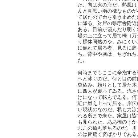
た、向は火の海だ、熱風は
んと真黒い雨の様なものが
て居たので命を引き止めた
に降る、対岸の県庁舎附近
ある。目前が霞んだり明く
堤の上に立って居て橋（万
り裸体同然のや、みにくい
に倒れて居る者、見るに痛
ち、背中や胸は、ちぎれち
た。
何時までもここに辛抱する
へと泳ぐのだ。何と目の前
突込み、頼りとして居た木
に四人が乗ってゐる。流さ
けになって転んでゐる。何
紅に燃え上って居る。岸伝
い現状のなのだ。私も力泳
れる所まで来た。家屋は皆
も見られた。ああ橋の下か
むこの橋も落ちるのだ、川
のは皆驚く姿ばかりである