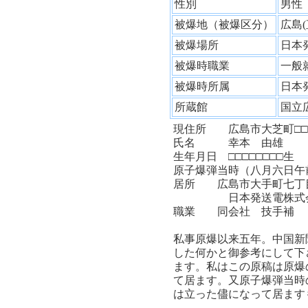
性別
男
被爆地（被爆区分）
広島
被爆場所
日本
被爆時職業
一般
被爆時所属
日本
所蔵館
国立
現住所 広島市大芝町□□□
氏名 幸本 由雄
生年月日 □□□□□□□□生
原子爆弾当時（八月六日午
居所 広島市大手町七丁
日本発送電株式会社
職業 同会社 技手補
私事原爆以来五年。中国新
した何かと御参考にして下
ます。私はこの原稿は原爆
て居ます。又原子爆弾当時
は立った儘になって居ます