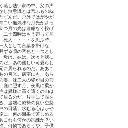
く蒸し熱い家の中、父の声
かし無意識とは言ふもの枕
たずんだ。戸外ではがやが
青白い無気味な月光がさっ
立つ月の光は遠慮なく投げ
。二十四時はもう廻って居
、死人・・・・を思ふ時、
一人として言葉を掛けな
興ずる頃の音色と一つとし
、母は、妹は、次々と我に
のだ。あの優しい可愛らし
元に居られるのだ。ああこ
あの月光。病室にも、あら
の姿、妹二人の姿が目の前
、庭に照す月、夜風に柔か
柱は異様に高く遠くの山は
て居るのだ。片手にて眼を
る。途端に威勢の良い空襲
中の日蔭。求むる心はかや
達に、何の因果で苦しめる
あこれも何かの試練か？い
唯、何物であらうや。子供