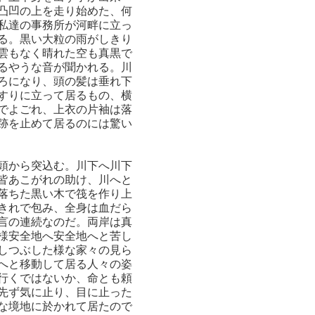
凸凹の上を走り始めた、何
私達の事務所が河畔に立っ
る。黒い大粒の雨がしきり
雲もなく晴れた空も真黒で
るやうな音が聞かれる。川
ろになり、頭の髪は垂れ下
すりに立って居るもの、横
でよごれ、上衣の片袖は落
跡を止めて居るのには驚い
頭から突込む。川下へ川下
皆あこがれの助け、川へと
落ちた黒い木で筏を作り上
きれで包み、全身は血だら
言の連続なのだ。両岸は真
様安全地へ安全地へと苦し
しつぶした様な家々の見ら
へと移動して居る人々の姿
行くではないか、命とも頼
先ず気に止り、目に止った
な境地に於かれて居たので