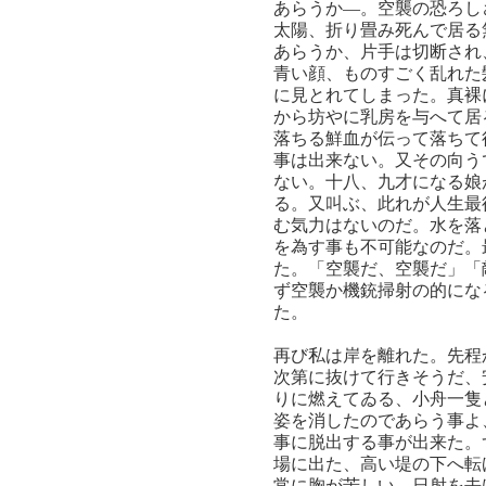
あらうか―。空襲の恐ろし
太陽、折り畳み死んで居る
あらうか、片手は切断され
青い顔、ものすごく乱れた
に見とれてしまった。真裸
から坊やに乳房を与へて居
落ちる鮮血が伝って落ちて
事は出来ない。又その向う
ない。十八、九才になる娘
る。又叫ぶ、此れが人生最
む気力はないのだ。水を落
を為す事も不可能なのだ。
た。「空襲だ、空襲だ」「
ず空襲か機銃掃射の的にな
た。
再び私は岸を離れた。先程
次第に抜けて行きそうだ、
りに燃えてゐる、小舟一隻
姿を消したのであらう事よ
事に脱出する事が出来た。
場に出た、高い堤の下へ転
常に胸が苦しい、日射を去