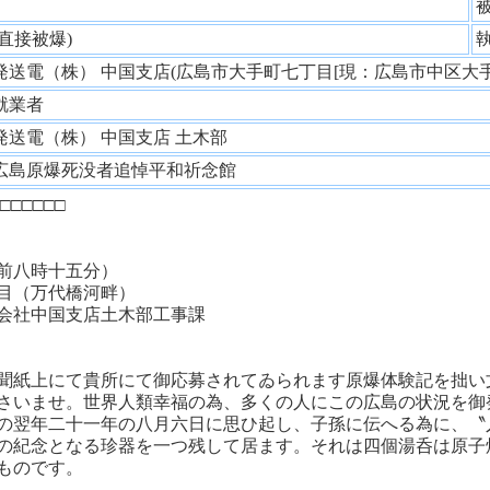
性
(直接被爆)
発送電（株） 中国支店(広島市大手町七丁目[現：広島市中区大
就業者
発送電（株） 中国支店 土木部
広島原爆死没者追悼平和祈念館
□□□□□
前八時十五分）
目（万代橋河畔）
中国支店土木部工事課
聞紙上にて貴所にて御応募されてゐられます原爆体験記を拙い
さいませ。世界人類幸福の為、多くの人にこの広島の状況を御
の翌年二十一年の八月六日に思ひ起し、子孫に伝へる為に、〝
の紀念となる珍器を一つ残して居ます。それは四個湯呑は原子
ものです。