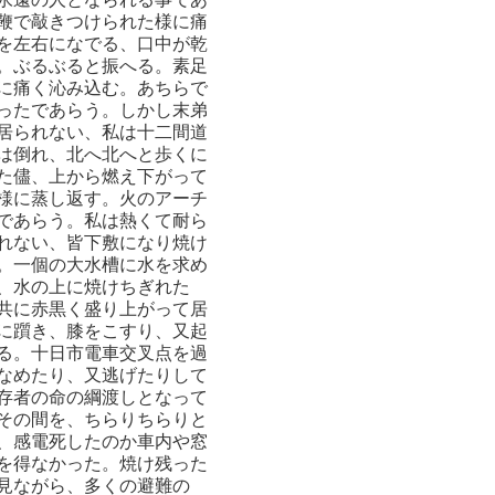
鞭で敲きつけられた様に痛
を左右になでる、口中が乾
。ぶるぶると振へる。素足
に痛く沁み込む。あちらで
ったであらう。しかし末弟
居られない、私は十二間道
は倒れ、北へ北へと歩くに
た儘、上から燃え下がって
様に蒸し返す。火のアーチ
であらう。私は熱くて耐ら
れない、皆下敷になり焼け
。一個の大水槽に水を求め
、水の上に焼けちぎれた
共に赤黒く盛り上がって居
に躓き、膝をこすり、又起
る。十日市電車交叉点を過
なめたり、又逃げたりして
存者の命の綱渡しとなって
その間を、ちらりちらりと
、感電死したのか車内や窓
を得なかった。焼け残った
見ながら、多くの避難の