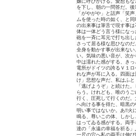
嬢に呼びかける。愛想もな
を下し、朝の一問答だ。後
「がやがや」と話声「笑声
ムを使った時の如く、と同
の出来事は筆舌で現す事は
体は一体どう言う様になっ
砲を一斉に耳元で打ち出し
さって居る様な思ひなのだ
全身を動かす事が出来ない
い。気味の悪い音が、次か
中は濡れた感がする、きっ
電所がドイツの誇るＶ１ロ
れな声が耳に入る。四面は
け」悲想な声だ、私はふと
「逃げようぞ」と続けた。
らう。けれども、唯のうご
行く、圧死して行くのだ。
へ向ける事を得た、暗黒の
明い事ではないか。あ‼火
鳴る、尊いこの体、しかし
はってゐる感がする。両手
達の「永遠の幸福を祈る」
一尺の穴へ私の両手は伸び