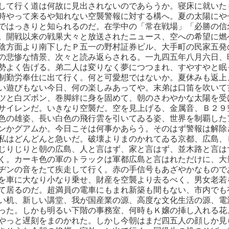
して行く道は何故に見出されないのであらうか。寝床に就いた
時やって来るや知れない空襲警報に対する構へ。夏の太陽にや
ではっきりと知られるのだ。在学中の「常在戦場」「必勝の信
。開戦以来の戦果大々と放送されたニュース、空への希望に燃
陰方面より南下したＰ五一の野村証券ビル、大手町の民家五発
の悲惨な情景、次々と読み返らされる。一九四五年八月六日、
勢よく告げる。弟二人は変りなく夢につつまれ、すやすやと眠
制勤労奉仕に出て行く。何と可愛想ではないか。夏休みも返上
い遊びもない今日、何の楽しみあってや。末弟は口笛を吹いて
ツと白ズボン、巻脚絆に身を固めて、朝のさわやかな太陽を受
サイレンだ。いきなり空襲だ。空を見上げる、金属音、Ｂ２９
色の雄姿、長い白色の飛行雲を引いてゐる姿、世界を制覇した
ンかグアムか。今日こそは何事かあらう。そのはず警報は解除
私はどんどんと急いだ。破壊よりまのかれてゐる京都、広島、
じりじりと朝の広島、人と言はず、家と言はず、並木路と言は
く。カーキ色の軍のトラックは軍都広島と言はれただけに、大
ヂンの音をたて疾走して行く。赤の手信号もあざやかなもので
を車に大なり小なり乗せ、財産を空襲より去るべく、男女老若
て居るのだ。超満員の電車にもまれ新築も間もない、市内でも
い机、新しい講堂、我が国産業の源、高度な文化生活の源、電
った。しかも明るい下階の事務室、何時もＫ嬢の挿し入れる花
やっと遅刻をまのかれた。しかし今朝はまだ四五人の顔しか見