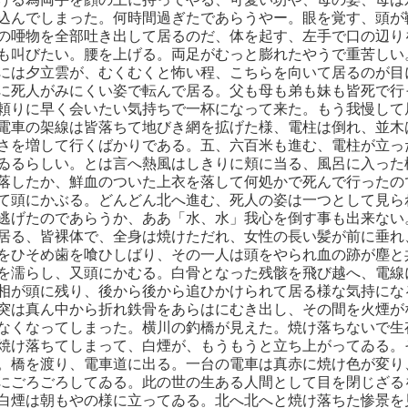
込んでしまった。何時間過ぎたであらうやー。眼を覚す、頭が
の唖物を全部吐き出して居るのだ、体を起す、左手で口の辺り
も叫びたい。腰を上げる。両足がむっと膨れたやうで重苦しい
には夕立雲が、むくむくと怖い程、こちらを向いて居るのが目
に死人がみにくい姿で転んで居る。父も母も弟も妹も皆死で行
頼りに早く会いたい気持ちで一杯になって来た。もう我慢して
電車の架線は皆落ちて地びき網を拡げた様、電柱は倒れ、並木
さを増して行くばかりである。五、六百米も進む、電柱が立っ
ゐるらしい。とは言へ熱風はしきりに頬に当る、風呂に入った
落したか、鮮血のついた上衣を落して何処かで死んで行ったの
て頭にかぶる。どんどん北へ進む、死人の姿は一つとして見ら
逃げたのであらうか、ああ「水、水」我心を倒す事も出来ない
居る、皆裸体で、全身は焼けただれ、女性の長い髪が前に垂れ
をひそめ歯を喰ひしばり、その一人は頭をやられ血の跡が塵と
を濡らし、又頭にかむる。白骨となった残骸を飛び越へ、電線
相が頭に残り、後から後から追ひかけられて居る様な気持にな
突は真ん中から折れ鉄骨をあらはにむき出し、その間を火煙が
なくなってしまった。横川の釣橋が見えた。焼け落ちないで生
焼け落ちてしまって、白煙が、もうもうと立ち上がってゐる。
。橋を渡り、電車道に出る。一台の電車は真赤に焼け色が変り
にごろごろしてゐる。此の世の生ある人間として目を閉じざる
白煙は朝もやの様に立ってゐる。北へ北へと焼け落ちた惨景を