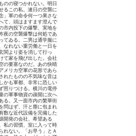
ものの寝つかれない。明日
せるこの私、連日の空襲に
念」軍の命令何一つ果さな
へて、頭はますます澄んで
の市内投下の爆撃、実地を
昨夜の空襲爆撃は何処であ
ってゐる。二男は通学服に
、なれない重労働と一日を
玄関より姿を消して行っ
けて家を飛び出した。会社
空の要塞なのだ。あの快晴
アメリカ空軍の花形であら
されたものの不気味な音は
しかも軍都、非常に恐しい
ず照りつける。横川の電停
量の軍事物資の疎開に次へ
ある。又一面市内の繁華街
を問はず、汗と塵に包まれ
有数な近代設備を完備した
源開発の会社、希望ある
。私の習慣、室に入って時
られない。「お早う」とＡ