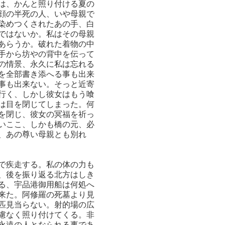
は、かんと照り付ける夏の
顔の半死の人、いや母親で
染めつくされたあの手、白
ではないか。私はその母親
あらうか。破れた着物の中
手から坊やの背中を伝って
の情景、永久に私は忘れる
を全部書き添へる事も出来
事も出来ない。そっと近寄
行く、しかし彼女はもう喰
は目を閉じてしまった。何
を閉じ、彼女の冥福を祈っ
いここ、しかも橋の元、必
、あの尊い母親とも別れ
で疾走する。私の体の力も
、後を振り返る北方はしき
る、宇品港御用船は何処へ
来た。阿修羅の死墓より見
匹見当らない。射的場の広
慮なく照り付けてくる。非
永遠の人となられる事であ