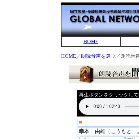
HOME
HOME
／
朗読音声を選ぶ
／朗読音
再生ボタンをクリックして
■
幸本 由雄
（こうもと