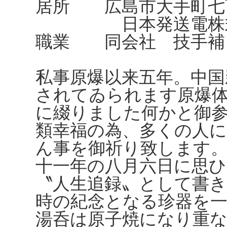
居所 広島市大手町七
日本発送電株式会
職業 同会社 技手補
私事原爆以来五年。中国
されてゐられます原爆
に綴りました何かと御
類幸福の為、多くの人
ん事を御祈り致します
十一年の八月六日に思ひ
〝人生追録〟として書き
時の紀念となる珍器を
湯呑は原子焼になり重