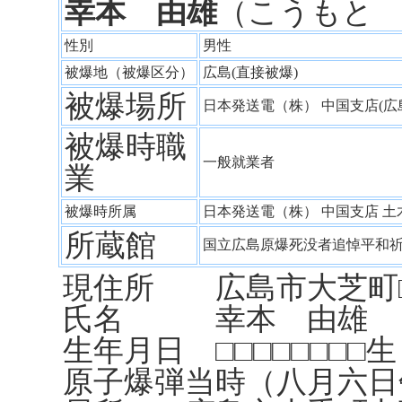
幸本 由雄
（こうもと
性別
男性
被爆地（被爆区分）
広島(直接被爆)
被爆場所
日本発送電（株） 中国支店(
被爆時職
一般就業者
業
被爆時所属
日本発送電（株） 中国支店 
所蔵館
国立広島原爆死没者追悼平和
現住所 広島市大芝町□□
氏名 幸本 由雄
生年月日 □□□□□□□□生
原子爆弾当時（八月六日