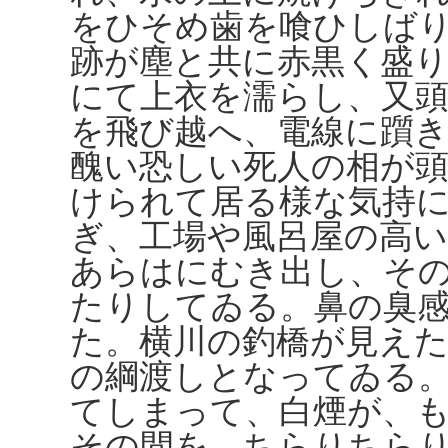
をひそめ歯を喰ひしば
跡が塵と共に赤黒く盛
にて上衣を濡らし、又
を飛び越へ、電線に躓
醜い恐しい死人の相が
けられて居る様な気持
ぎ、工場や風呂屋の高
あらはにむき出し、そ
たりしてゐる。鼻の臭
た。横川の釣橋が見え
の綱渡しとなってゐる
てしまって、白煙が、
その間を、ちらりちら