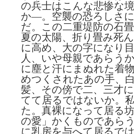
の兵士はこんな悲惨な
か―。空襲の恐ろしさ
だ。この二重堤防の石
夏の太陽、折り畳み死
に高め、大の字になり
人、いや母親であらう
に塵と汗にまぬれた着
めつくされたあの手、
髪、その傍で二、三才
てて居るではないか。
た。真裸になって居る
の愛」かくものであら
に乳房を与へて居るで