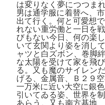
は変りなく夢につつま
男は通学服に着替へ、市
出て行く。何と可愛想
れない重労働と一日を
びもない今日、何の楽
いて玄関より姿を消し
ャツと白ズボン、巻脚
な太陽を受けて家を飛
る。又も魔のサイレン
げる、金属音、Ｂ２９
一万米に近い大空に銀色
引いてゐる姿、世界を
あらう。又も南方基地