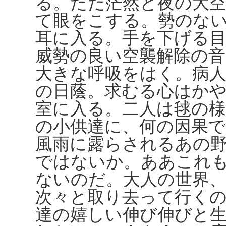
る。ただ茫然と夜の大
て眼をこする。勢のな
耳に入る。手を下げる
威勢の良い空襲解除の
大きな呼吸をはく。病
の日蔭。求むる心はか
室に入る。二人は毬の
の小供達に、何の因果
風雨に露らされるあの
ではないか。ああこれ
ないのだ。大人の世界、
次々と取り去って行く
達の嬉しい伸び伸びと