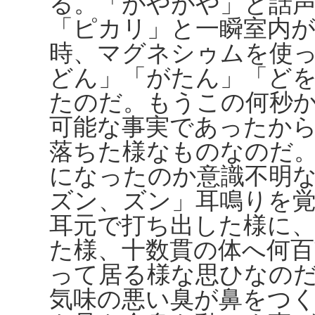
る。「がやがや」と話
「ピカリ」と一瞬室内
時、マグネシゥムを使
どん」「がたん」「ど
たのだ。もうこの何秒
可能な事実であったか
落ちた様なものなのだ
になったのか意識不明
ズン、ズン」耳鳴りを
耳元で打ち出した様に
た様、十数貫の体へ何
って居る様な思ひなの
気味の悪い臭が鼻をつ