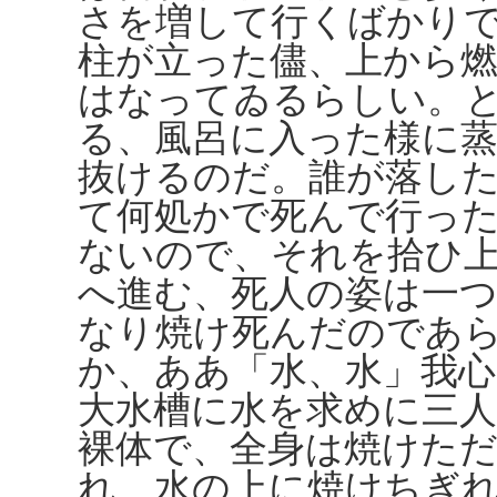
さを増して行くばかり
柱が立った儘、上から
はなってゐるらしい。
る、風呂に入った様に
抜けるのだ。誰が落し
て何処かで死んで行っ
ないので、それを拾ひ
へ進む、死人の姿は一
なり焼け死んだのであ
か、ああ「水、水」我
大水槽に水を求めに三
裸体で、全身は焼けた
れ、水の上に焼けちぎ