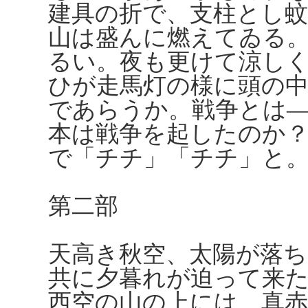
建具の折で、支柱とし
山は盛んに燃えてゐる
るい。夜も更けて涼し
ひが走馬灯の様に頭の
であらうか。戦争とは
本は戦争を起したのか
で「チチ」「チチ」と
第二部
天高き秋空、太陽が落
共に夕暮れが迫って来
西空の山の上には、真