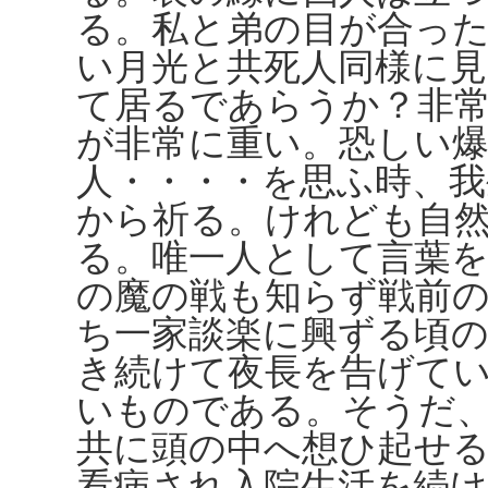
る。私と弟の目が合っ
い月光と共死人同様に
て居るであらうか？非
が非常に重い。恐しい爆
人・・・・を思ふ時、
から祈る。けれども自
る。唯一人として言葉
の魔の戦も知らず戦前
ち一家談楽に興ずる頃
き続けて夜長を告げて
いものである。そうだ
共に頭の中へ想ひ起せ
看病され入院生活を続