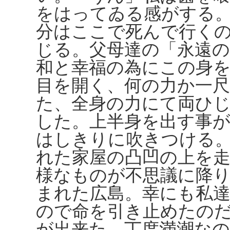
をはってゐる感がする
分はここで死んで行く
じる。父母達の「永遠の
和と幸福の為にこの身
目を開く、何の力か一
た、全身の力にて両ひ
した。上半身を出す事
はしきりに吹きつける
れた家屋の凸凹の上を
様なものが不思議に降
まれた広島。幸にも私
ので命を引き止めたの
が出来た。丁度満潮な