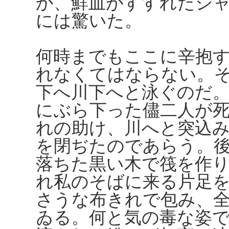
か、鮮血がすすれたシ
には驚いた。
何時までもここに辛抱
れなくてはならない。
下へ川下へと泳ぐのだ
にぶら下った儘二人が
れの助け、川へと突込
を閉ぢたのであらう。
落ちた黒い木で筏を作
れ私のそばに来る片足
さうな布きれで包み、
ゐる。何と気の毒な姿