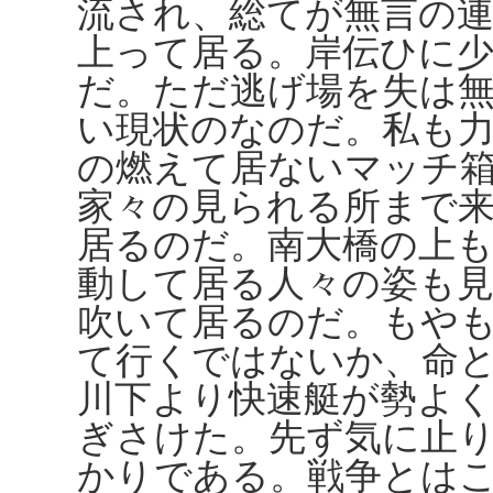
流され、総てが無言の
上って居る。岸伝ひに
だ。ただ逃げ場を失は
い現状のなのだ。私も
の燃えて居ないマッチ
家々の見られる所まで
居るのだ。南大橋の上
動して居る人々の姿も
吹いて居るのだ。もや
て行くではないか、命
川下より快速艇が勢よ
ぎさけた。先ず気に止
かりである。戦争とは