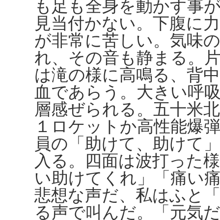
も足も全身を動かす事
見当付かない。下腹に
が非常に苦しい。気味
れ、その音も静まる。
は滝の様に高鳴る、背
血であらう。大きい呼
層感ぜられる。五十米
１ロケットか高性能爆
員の「助けて、助けて
入る。四面は波打った
い助けてくれ」「痛い
悲想な声だ、私はふと
る声で叫んだ。「元気