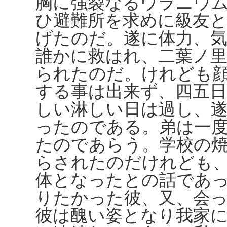
胸に強裂なるウラニウ
ひ避難所を求めに級友
げたのだ。遂に体力、
誰かに救はれ、二葉ノ
られたのだ。けれども
する事は出来ず、四五
しい淋しい日は過し、
ったのである。弟は一
たのであらう。学校の
らされたのだけれども
体となったとの話であ
りたかった彼、又、会
彼は醜い姿となり我家