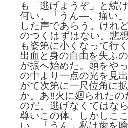
も「逃げようぞ」と続
何い。「うん―、痛い
した声であらう。けれ
のつくはずはない。悲
も姿第に小くなって行
出血と身の自由を失ふ
が振へ始めた。頭をや
の中より一点の光を見
がて次第に一尺位角に
か。あ‼火に廻られたの
のだ。逃げなくてはな
尊いこの体、しかしこ
い。「うん」私は歯を