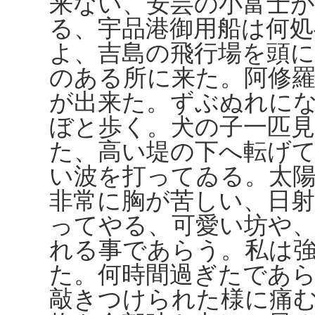
来ない、安芸の小富士
る、宇品港御用船は何
よ、吉島の飛行場を頭に
のある所に来た。阿修
が出来た。ずぶぬれに
ぼと歩く。犬の子一匹
た、高い堤の下へ転げ
い波を打ってゐる。太
非常に胸が苦しい、日
ってやる、可愛い坊や
れる事であらう。私は
た。何時間過ぎたであ
敲きつけられた様に痛