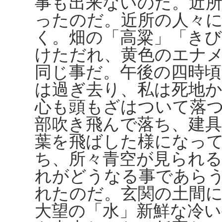
事も出来ないのだ。近
ったのだ。近所の人々
く。畑の「高粱」「きび
けただれ、黄色のエナ
同じ事だ。午後の四時
は過ぎ去り、私は死地
心も頭もざはついて落
部吹き飛んで落ち、建
葉を飛ばした様になっ
ち、所々青空が見られ
れがどうなる事であら
れたのだ。玄関の土間
大望の「水」新鮮な冷