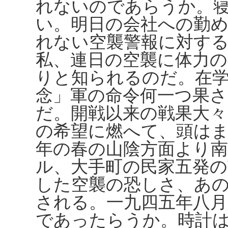
れないのであらうか。
い。明日の会社への勤
れない空襲警報に対す
私、連日の空襲に体力
りと知られるのだ。在
念」軍の命令何一つ果
だ。開戦以来の戦果大
の希望に燃へて、頭は
年の春の山陰方面より南
ル、大手町の民家五発の
した空襲の恐しさ、あ
される。一九四五年八月
であったらうか。時計