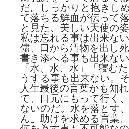
だ。しっかりと抱きし
て落ちる鮮血が伝って
と見た、美しい天使の姿
私は忘れる事は出来な
儘、口から汚物を出し
書き添へる事も出来な
「水、水、水」「寝む
うする事も出来ない。
人生最後の言葉かも知
て、口元にもって行く
ないのだ。水を落とす
ん」助けを求める言葉
何を為す事も不可能なの