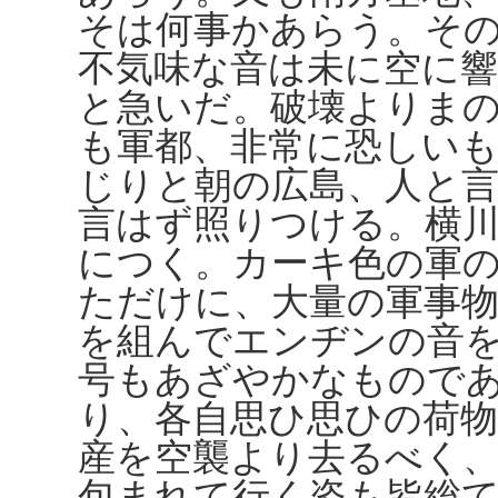
そは何事かあらう。そ
不気味な音は未に空に
と急いだ。破壊よりま
も軍都、非常に恐しい
じりと朝の広島、人と
言はず照りつける。横
につく。カーキ色の軍
ただけに、大量の軍事
を組んでエンヂンの音
号もあざやかなもので
り、各自思ひ思ひの荷
産を空襲より去るべく
包まれて行く姿も皆総