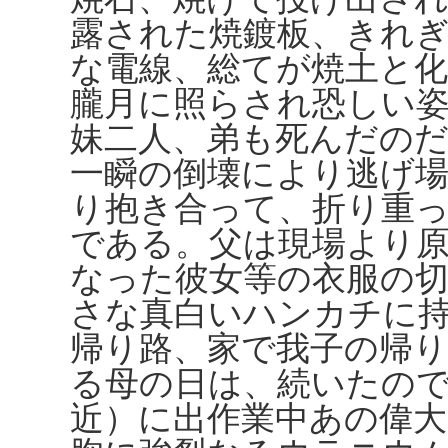
露された焼鍍板、きれ
な電線、総てが焼土と
朧月に照らされ恐しい
妹二人、弟も死んだのだ
一瞬の倒壊により逃げ
り抱き合って、折り重
である。父は現場より
なった彼女等の衣服の
さな真白いハンカチに
帰り路、家で我子の帰
る母の日は、続いたの
近）に出作業中あの偉