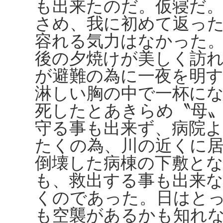
も出来たのだ。仮寝だ
さめ、我に初めて返っ
容れる気力はなかった
後の夕焼けが美しく訪
が避難の為に一夜を明
淋しい胸の中で一杯に
死したとあきらめ〝母
守る事も出来ず、病院
たくの為、川の近くに
倒壊した病棟の下敷と
も、救出する事も出来
くのであった。日はと
も空襲があるかも知れ