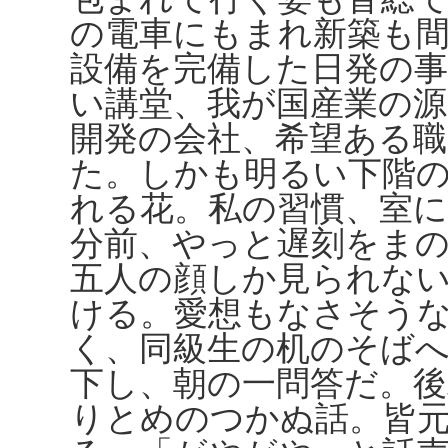
の電車にもまれ新築も
設備を完備した日発の
い講堂、我が国産業の源
開発の会社、希望ある
た。しかも明るい下階
れる花。私の習慣、室
分前、やっと遅刻をま
五人の顔しか見られな
ける。愛想もなさそう
く、同級生の机のそば
下し、朝の一問答だ。
りとめのつかぬ話。皆