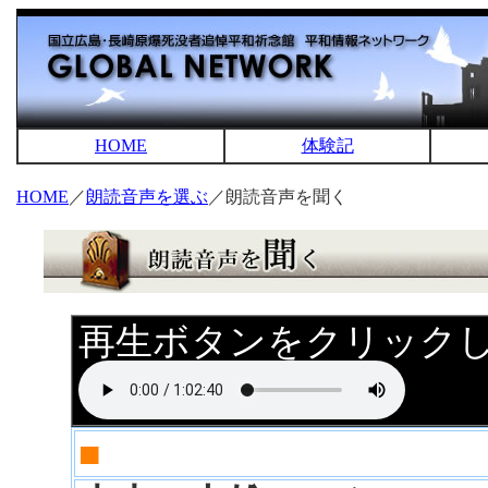
HOME
体験記
HOME
／
朗読音声を選ぶ
／朗読音声を聞く
再生ボタンをクリック
■