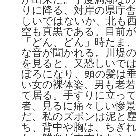
りに降る、対岸の県庁舎
しいではないか、北も
空も真黒である。目前
「どん、どん」時たま
な音が聞かれる。川堤
を見ると、又恐しいで
ぼろになり、頭の髪は
い女の裸体姿、男も老
て居る。手すりに立っ
者、見るに痛々しい惨
だ、私のズボンは泥と
ち、背中や胸は、ちぎ