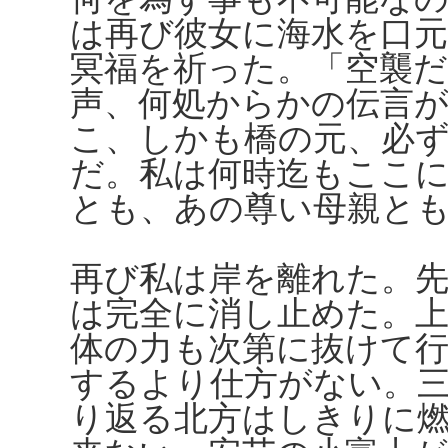
は再び彼女に海水を口
冥福を祈った。「空襲だ
声、何処からかの伝言
こ、しかも橋の元、必
だ。私は何時迄もここ
とも、あの尊い母親と
再び私は岸を離れた。
は完全に消し止めた。
体の力も次第に抜けて
するより仕方がない。
り返る北方はしきりに