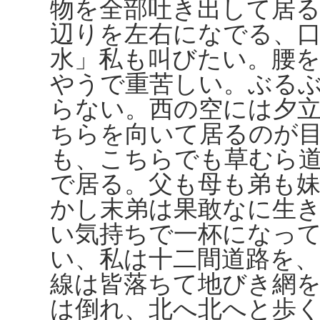
物を全部吐き出して居
辺りを左右になでる、
水」私も叫びたい。腰
やうで重苦しい。ぶる
らない。西の空には夕
ちらを向いて居るのが
も、こちらでも草むら
で居る。父も母も弟も
かし末弟は果敢なに生
い気持ちで一杯になっ
い、私は十二間道路を
線は皆落ちて地びき網
は倒れ、北へ北へと歩