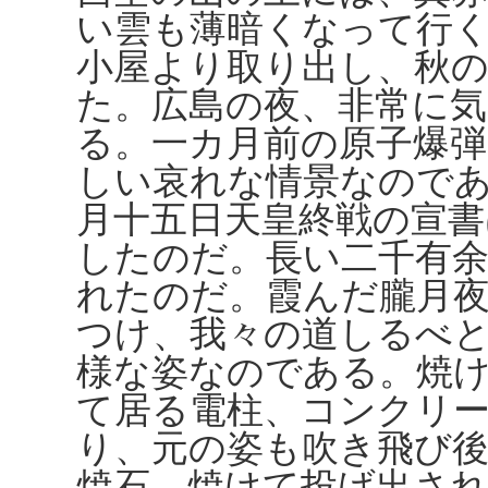
い雲も薄暗くなって行
小屋より取り出し、秋
た。広島の夜、非常に
る。一カ月前の原子爆
しい哀れな情景なので
月十五日天皇終戦の宣書
したのだ。長い二千有
れたのだ。霞んだ朧月
つけ、我々の道しるべ
様な姿なのである。焼
て居る電柱、コンクリ
り、元の姿も吹き飛び
焼石、焼けて投げ出さ