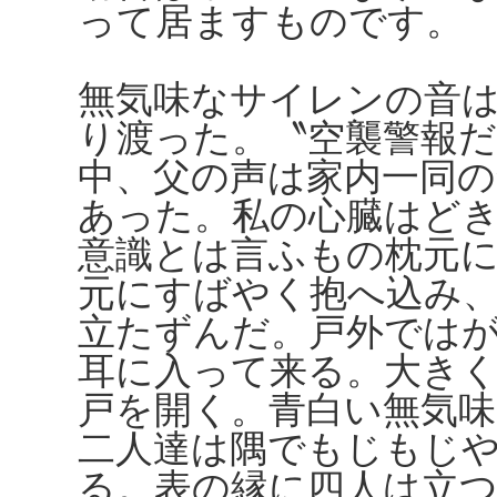
って居ますものです。
無気味なサイレンの音
り渡った。〝空襲警報
中、父の声は家内一同
あった。私の心臓はど
意識とは言ふもの枕元
元にすばやく抱へ込み
立たずんだ。戸外では
耳に入って来る。大き
戸を開く。青白い無気
二人達は隅でもじもじ
る。表の縁に四人は立