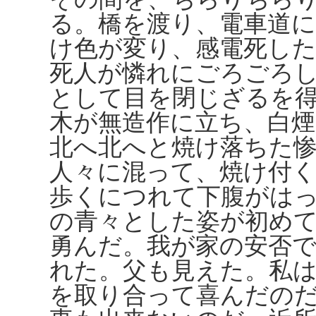
る。橋を渡り、電車道に
け色が変り、感電死し
死人が憐れにごろごろ
として目を閉じざるを
木が無造作に立ち、白
北へ北へと焼け落ちた
人々に混って、焼け付
歩くにつれて下腹がは
の青々とした姿が初め
勇んだ。我が家の安否
れた。父も見えた。私
を取り合って喜んだの