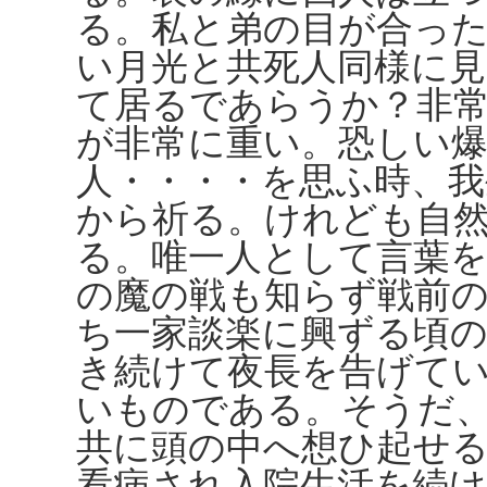
る。私と弟の目が合っ
い月光と共死人同様に
て居るであらうか？非
が非常に重い。恐しい爆
人・・・・を思ふ時、
から祈る。けれども自
る。唯一人として言葉
の魔の戦も知らず戦前
ち一家談楽に興ずる頃
き続けて夜長を告げて
いものである。そうだ
共に頭の中へ想ひ起せ
看病され入院生活を続