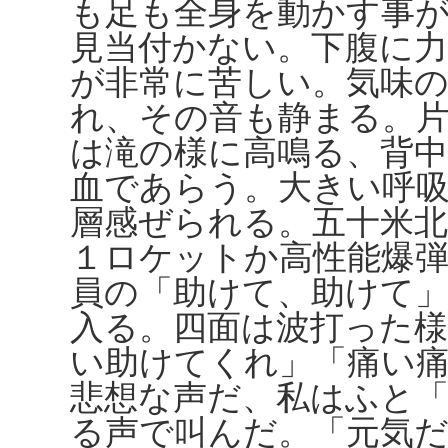
も足も全身を動かす事
見当付かない。下腹に
が非常に苦しい。気味
れ、その音も静まる。
は滝の様に高鳴る、背
血であらう。大きい呼
層感ぜられる。五十米
１ロケットか高性能爆
員の「助けて、助けて
入る。四面は波打った
い助けてくれ」「痛い
悲想な声だ、私はふと
る声で叫んだ。「元気