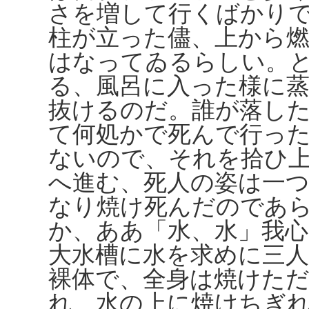
さを増して行くばかり
柱が立った儘、上から
はなってゐるらしい。
る、風呂に入った様に
抜けるのだ。誰が落し
て何処かで死んで行っ
ないので、それを拾ひ
へ進む、死人の姿は一
なり焼け死んだのであ
か、ああ「水、水」我
大水槽に水を求めに三
裸体で、全身は焼けた
れ、水の上に焼けちぎ