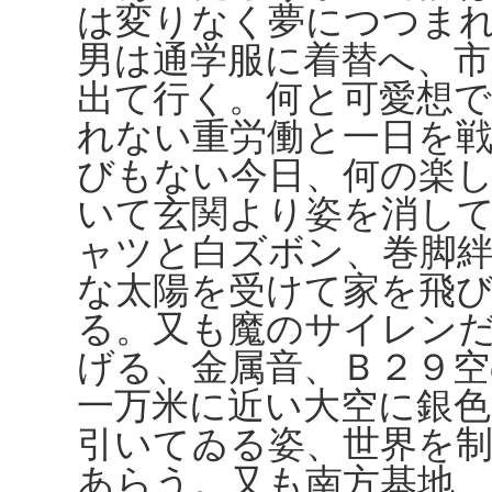
は変りなく夢につつま
男は通学服に着替へ、市
出て行く。何と可愛想
れない重労働と一日を
びもない今日、何の楽
いて玄関より姿を消し
ャツと白ズボン、巻脚
な太陽を受けて家を飛
る。又も魔のサイレン
げる、金属音、Ｂ２９
一万米に近い大空に銀色
引いてゐる姿、世界を
あらう。又も南方基地