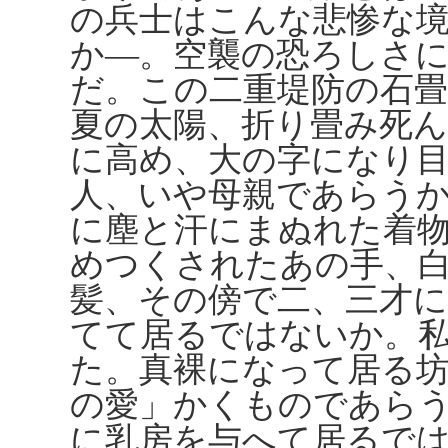
の兵士はこんな悲惨な
か―。空襲の恐ろしさ
だ。この二重堤防の石
夏の太陽、折り畳み死
に高め、大の字になり
人、いや母親であらう
に塵と汗にまぬれた着
めつくされたあの手、
髪、その傍で二、三才
てて居るではないか。
た。真裸になって居る
の愛」かくものであら
に乳房を与へて居るで