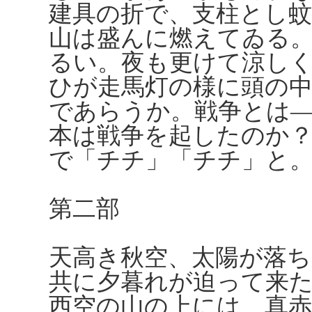
建具の折で、支柱とし
山は盛んに燃えてゐる
るい。夜も更けて涼し
ひが走馬灯の様に頭の
であらうか。戦争とは
本は戦争を起したのか
で「チチ」「チチ」と
第二部
天高き秋空、太陽が落
共に夕暮れが迫って来
西空の山の上には、真