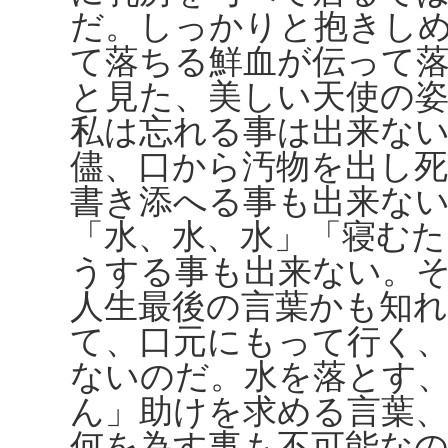
だ。しっかりと抱きし
て落ちる鮮血が伝って
と見た、美しい天使の姿
私は忘れる事は出来な
儘、口から汚物を出し
書き添へる事も出来な
「水、水、水」「寝む
うする事も出来ない。
人生最後の言葉かも知
て、口元にもって行く
ないのだ。水を落とす
ん」助けを求める言葉
何を為す事も不可能なの