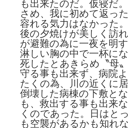
も出来たのだ。仮寝だ
さめ、我に初めて返っ
容れる気力はなかった
後の夕焼けが美しく訪
が避難の為に一夜を明
淋しい胸の中で一杯に
死したとあきらめ〝母
守る事も出来ず、病院
たくの為、川の近くに
倒壊した病棟の下敷と
も、救出する事も出来
くのであった。日はと
も空襲があるかも知れ