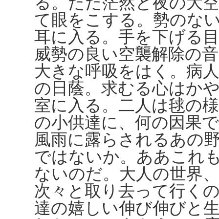
る。ただ茫然と夜の大
て眼をこする。勢のな
耳に入る。手を下げる
威勢の良い空襲解除の
大きな呼吸をはく。病
の日蔭。求むる心はか
室に入る。二人は毬の
の小供達に、何の因果
風雨に露らされるあの
ではないか。ああこれ
ないのだ。大人の世界、
次々と取り去って行く
達の嬉しい伸び伸びと