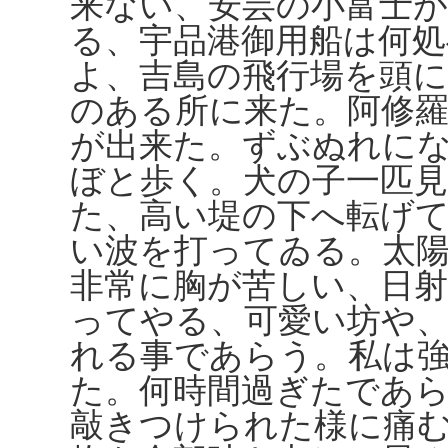
来ない、安芸の小富士
る、宇品港御用船は何
よ、吉島の飛行場を頭に
のある所に来た。阿修
が出来た。ずぶぬれに
ぼと歩く。犬の子一匹
た、高い堤の下へ転げ
い波を打ってゐる。太
非常に胸が苦しい、日
ってやる、可愛い坊や
れる事であらう。私は
た。何時間過ぎたであ
敲きつけられた様に痛