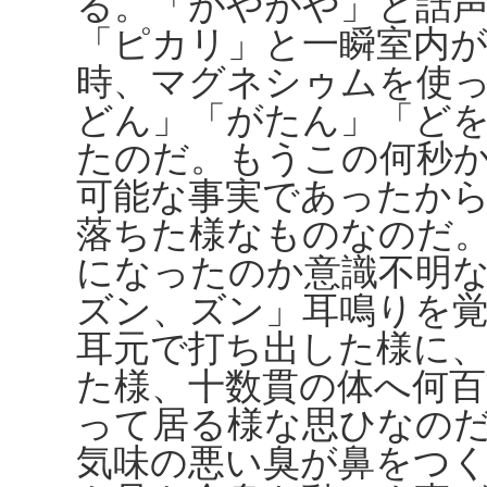
る。「がやがや」と話
「ピカリ」と一瞬室内
時、マグネシゥムを使
どん」「がたん」「ど
たのだ。もうこの何秒
可能な事実であったか
落ちた様なものなのだ
になったのか意識不明
ズン、ズン」耳鳴りを
耳元で打ち出した様に
た様、十数貫の体へ何
って居る様な思ひなの
気味の悪い臭が鼻をつ