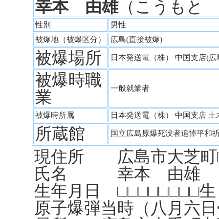
幸本 由雄
（こうもと
性別
男性
被爆地（被爆区分）
広島(直接被爆)
被爆場所
日本発送電（株） 中国支店(
被爆時職
一般就業者
業
被爆時所属
日本発送電（株） 中国支店 
所蔵館
国立広島原爆死没者追悼平和
現住所 広島市大芝町□□
氏名 幸本 由雄
生年月日 □□□□□□□□生
原子爆弾当時（八月六日