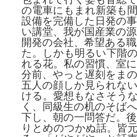
の電車にもまれ新築も
設備を完備した日発の
い講堂、我が国産業の源
開発の会社、希望ある
た。しかも明るい下階
れる花。私の習慣、室
分前、やっと遅刻をま
五人の顔しか見られな
ける。愛想もなさそう
く、同級生の机のそば
下し、朝の一問答だ。
りとめのつかぬ話。皆