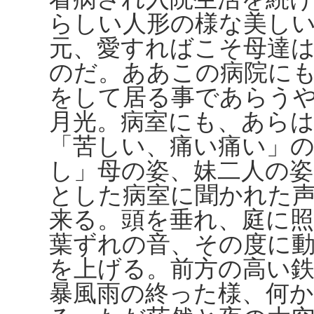
らしい人形の様な美し
元、愛すればこそ母達
のだ。ああこの病院に
をして居る事であらう
月光。病室にも、あら
「苦しい、痛い痛い」
し」母の姿、妹二人の
とした病室に聞かれた
来る。頭を垂れ、庭に
葉ずれの音、その度に
を上げる。前方の高い
暴風雨の終った様、何