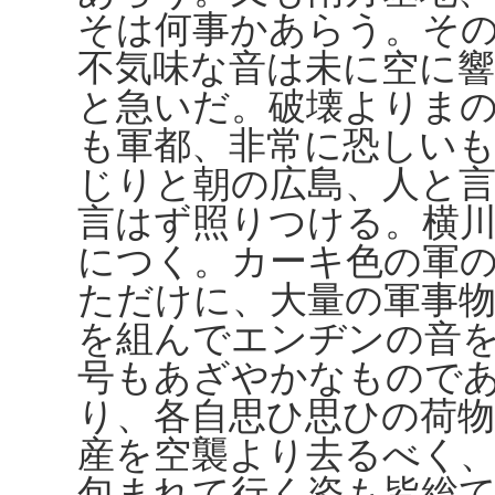
そは何事かあらう。そ
不気味な音は未に空に
と急いだ。破壊よりま
も軍都、非常に恐しい
じりと朝の広島、人と
言はず照りつける。横
につく。カーキ色の軍
ただけに、大量の軍事
を組んでエンヂンの音
号もあざやかなもので
り、各自思ひ思ひの荷
産を空襲より去るべく
包まれて行く姿も皆総