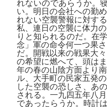
れないのであらうか。
い。明日の会社への勤
れない空襲警報に対す
私、連日の空襲に体力
りと知られるのだ。在
念」軍の命令何一つ果
だ。開戦以来の戦果大
の希望に燃へて、頭は
年の春の山陰方面より南
ル、大手町の民家五発の
した空襲の恐しさ、あ
される。一九四五年八月
であったらうか。時計