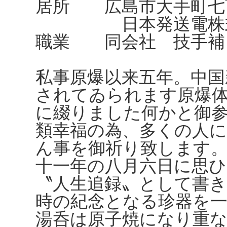
居所 広島市大手町七
日本発送電株式会
職業 同会社 技手補
私事原爆以来五年。中国
されてゐられます原爆
に綴りました何かと御
類幸福の為、多くの人
ん事を御祈り致します
十一年の八月六日に思ひ
〝人生追録〟として書き
時の紀念となる珍器を
湯呑は原子焼になり重