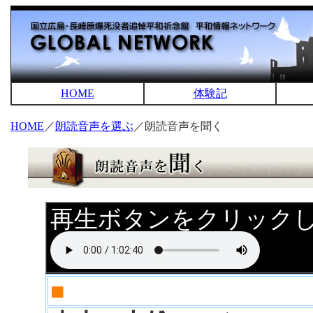
HOME
体験記
HOME
／
朗読音声を選ぶ
／朗読音声を聞く
再生ボタンをクリック
■