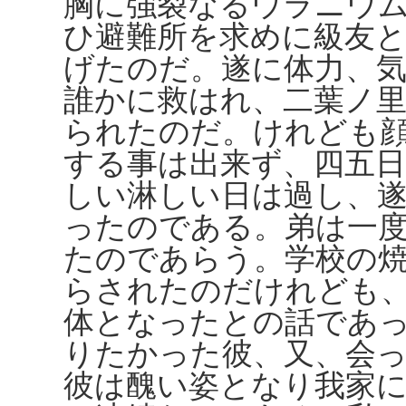
胸に強裂なるウラニウ
ひ避難所を求めに級友
げたのだ。遂に体力、
誰かに救はれ、二葉ノ
られたのだ。けれども
する事は出来ず、四五
しい淋しい日は過し、
ったのである。弟は一
たのであらう。学校の
らされたのだけれども
体となったとの話であ
りたかった彼、又、会
彼は醜い姿となり我家