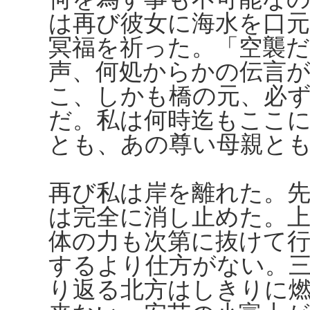
は再び彼女に海水を口
冥福を祈った。「空襲だ
声、何処からかの伝言
こ、しかも橋の元、必
だ。私は何時迄もここ
とも、あの尊い母親と
再び私は岸を離れた。
は完全に消し止めた。
体の力も次第に抜けて
するより仕方がない。
り返る北方はしきりに