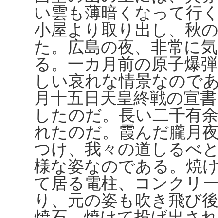
い雲も薄暗くなって行
小屋より取り出し、秋
た。広島の夜、非常に
る。一カ月前の原子爆
しい哀れな情景なので
月十五日天皇終戦の宣書
したのだ。長い二千有
れたのだ。霞んだ朧月
つけ、我々の道しるべ
様な姿なのである。焼
て居る電柱、コンクリ
り、元の姿も吹き飛び
焼石、焼けて投げ出さ