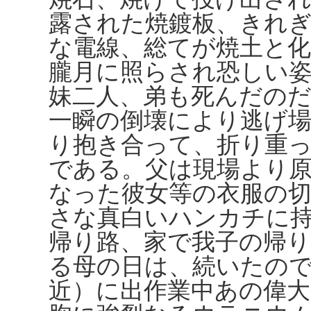
露された焼鍍板、きれ
な電線、総てが焼土と
朧月に照らされ恐しい
妹二人、弟も死んだのだ
一瞬の倒壊により逃げ
り抱き合って、折り重
である。父は現場より
なった彼女等の衣服の
さな真白いハンカチに
帰り路、家で我子の帰
る母の日は、続いたの
近）に出作業中あの偉