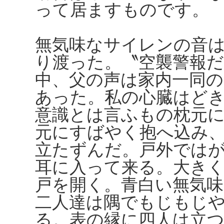
って居ますものです。
無気味なサイレンの音
り渡った。〝空襲警報
中、父の声は家内一同
あった。私の心臓はど
意識とは言ふもの枕元
元にすばやく抱へ込み
立たずんだ。戸外では
耳に入って来る。大き
戸を開く。青白い無気
二人達は隅でもじもじ
る。表の縁に四人は立