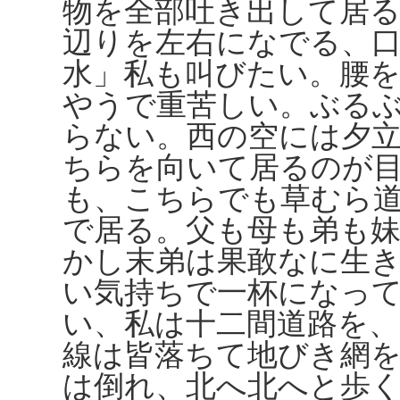
物を全部吐き出して居
辺りを左右になでる、
水」私も叫びたい。腰
やうで重苦しい。ぶる
らない。西の空には夕
ちらを向いて居るのが
も、こちらでも草むら
で居る。父も母も弟も
かし末弟は果敢なに生
い気持ちで一杯になっ
い、私は十二間道路を
線は皆落ちて地びき網
は倒れ、北へ北へと歩