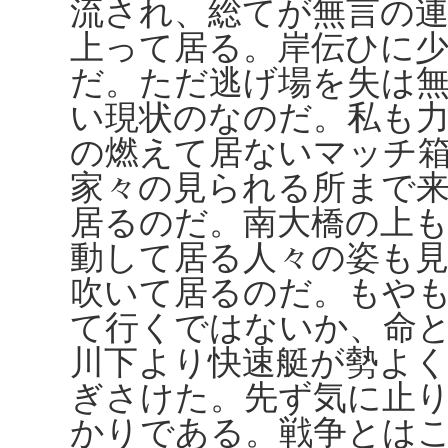
流され、総てが無言の
上って居る。岸伝ひに
だ。ただ逃げ場を失は
い現状のなのだ。私も
の燃えて居ないマッチ
家々の見られる所まで
居るのだ。南大橋の上
動して居る人々の姿も
吹いて居るのだ。もや
て行くではないか、命
川下より快速艇が勢よ
ぎさけた。先ず気に止
かりである。戦争とは