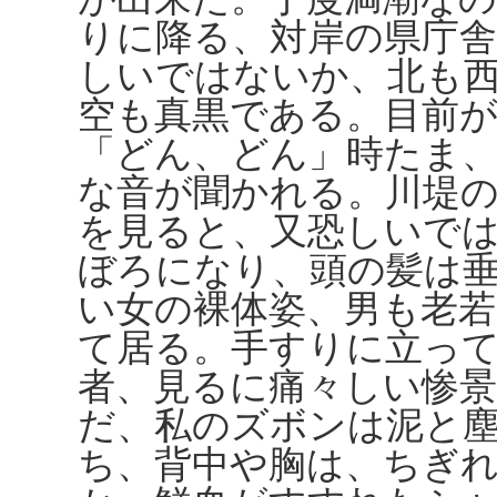
りに降る、対岸の県庁舎
しいではないか、北も
空も真黒である。目前
「どん、どん」時たま
な音が聞かれる。川堤
を見ると、又恐しいで
ぼろになり、頭の髪は
い女の裸体姿、男も老
て居る。手すりに立っ
者、見るに痛々しい惨
だ、私のズボンは泥と
ち、背中や胸は、ちぎ