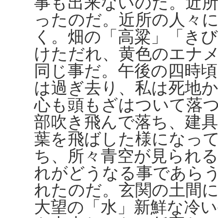
事も出来ないのだ。近
ったのだ。近所の人々
く。畑の「高粱」「きび
けただれ、黄色のエナ
同じ事だ。午後の四時
は過ぎ去り、私は死地
心も頭もざはついて落
部吹き飛んで落ち、建
葉を飛ばした様になっ
ち、所々青空が見られ
れがどうなる事であら
れたのだ。玄関の土間
大望の「水」新鮮な冷