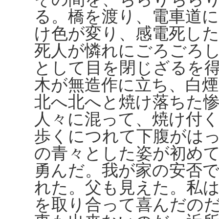
る。橋を渡り、電車道に
け色が変り、感電死し
死人が憐れにごろごろ
として目を閉じざるを
木が無造作に立ち、白
北へ北へと焼け落ちた
人々に混って、焼け付
歩くにつれて下腹がは
の青々とした姿が初め
勇んだ。我が家の安否
れた。父も見えた。私
を取り合って喜んだの