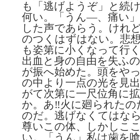
も「逃げようぞ」と続
何い。「うん―、痛い
した声であらう。けれ
のつくはずはない。悲
も姿第に小くなって行
出血と身の自由を失ふ
が振へ始めた。頭をや
の中より一点の光を見
がて次第に一尺位角に
か。あ‼火に廻られたの
のだ。逃げなくてはな
尊いこの体、しかしこ
い。「うん」私は歯を