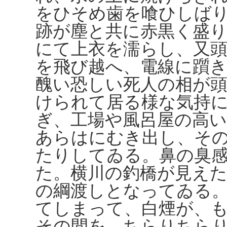
をひそめ歯を喰ひしば
跡が塵と共に赤黒く盛
にて上衣を濡らし、又
を飛び越へ、電線に躓
醜い恐しい死人の相が
けられて居る様な気持
ぎ、工場や風呂屋の高
あらはにむき出し、そ
たりしてゐる。鼻の臭
た。横川の釣橋が見え
の綱渡しとなってゐる
てしまって、白煙が、
その間を、ちらりちら