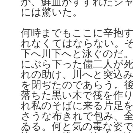
か、鮮血がすすれたシ
には驚いた。
何時までもここに辛抱
れなくてはならない。
下へ川下へと泳ぐのだ
にぶら下った儘二人が
れの助け、川へと突込
を閉ぢたのであらう。
落ちた黒い木で筏を作
れ私のそばに来る片足
さうな布きれで包み、
ゐる。何と気の毒な姿