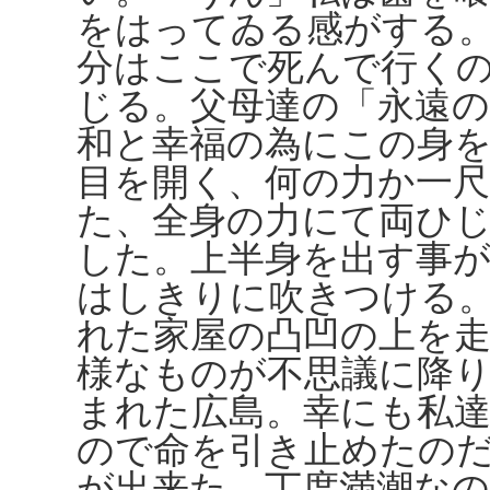
をはってゐる感がする
分はここで死んで行く
じる。父母達の「永遠の
和と幸福の為にこの身
目を開く、何の力か一
た、全身の力にて両ひ
した。上半身を出す事
はしきりに吹きつける
れた家屋の凸凹の上を
様なものが不思議に降
まれた広島。幸にも私
ので命を引き止めたの
が出来た。丁度満潮な