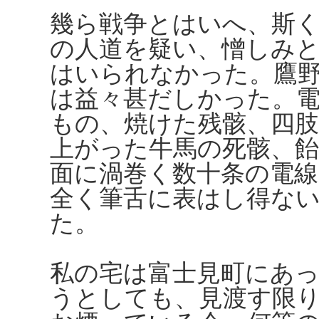
幾ら戦争とはいへ、斯
の人道を疑い、憎しみ
はいられなかった。鷹
は益々甚だしかった。
もの、焼けた残骸、四
上がった牛馬の死骸、
面に渦巻く数十条の電線
全く筆舌に表はし得な
た。
私の宅は富士見町にあ
うとしても、見渡す限