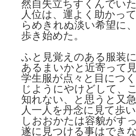
然自失立ちすくんでい
人位は、運よく助かっ
らめきれぬ淡い希望に
歩き始めた。
ふと見覚えのある服装
あるまいかと近寄って
学生服が点々と目につ
じようにやけどして、
知れない、と思うと又
人一人を丹念に見て歩
しおおかたは容貌がす
遂に見つける事はでき