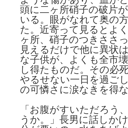
頭に二ヶ所硝子の破片
いる。眼がなれて奥の
た。近寄って見るとよ
ヶ所、硝子のつきささ
見えるだけで他に異状
な子供が、よくも全市
し得たものだ。その必
やるせない一日を過ご
の可憐さに涙なきを得
「お腹がすいただろう
うか。」長男に話しか