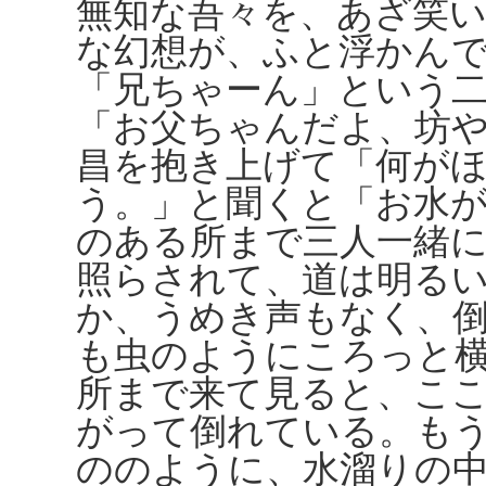
無知な吾々を、あざ笑
な幻想が、ふと浮かん
「兄ちゃーん」という
「お父ちゃんだよ、坊
昌を抱き上げて「何が
う。」と聞くと「お水
のある所まで三人一緒
照らされて、道は明る
か、うめき声もなく、
も虫のようにころっと
所まで来て見ると、こ
がって倒れている。も
ののように、水溜りの