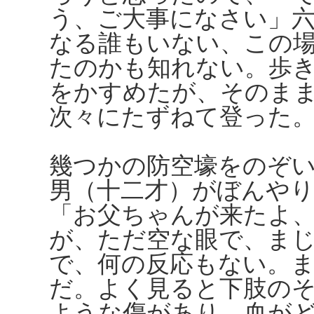
う、ご大事になさい」
なる誰もいない、この
たのかも知れない。歩
をかすめたが、そのま
次々にたずねて登った
幾つかの防空壕をのぞ
男（十二才）がぼんや
「お父ちゃんが来たよ
が、ただ空な眼で、ま
で、何の反応もない。
だ。よく見ると下肢の
ような傷があり、血が