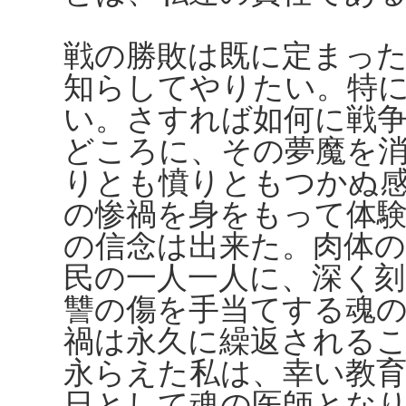
戦の勝敗は既に定まっ
知らしてやりたい。特
い。さすれば如何に戦
どころに、その夢魔を
りとも憤りともつかぬ
の惨禍を身をもって体
の信念は出来た。肉体
民の一人一人に、深く
讐の傷を手当てする魂
禍は永久に繰返される
永らえた私は、幸い教
日として魂の医師とな