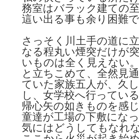
務室はバラック建ての
這い出る事も余り困難
さっそく川土手の道に
なる程丸い煙突だけが
いものは全く見えない
と立ちこめて、全然見
ていた家族五人が、久
し、女学校へ行ってい
帰心矢の如きものを感
童達が工場の下敷にな
気にはどうしてもなれ
ここから火災が起き始