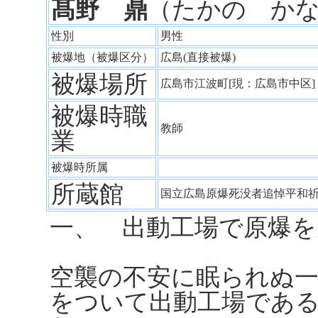
髙野 鼎
（たかの か
性別
男性
被爆地（被爆区分）
広島(直接被爆)
被爆場所
広島市江波町[現：広島市中区
被爆時職
教師
業
被爆時所属
所蔵館
国立広島原爆死没者追悼平和
一、 出動工場で原爆を
空襲の不安に眠られぬ
をついて出動工場であ