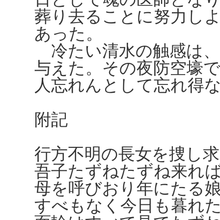
葬り去ることに努力し
あった。
冷たい清水の触感は、
与えた。その夜防空壕
人忘れんとして忘れ得
附記
行方不明の長女を捜し
吾子たずねたずね来れ
母を呼びおり年にたる
すべもなく今日も暮れ