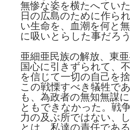
無惨な姿を横たへてい
日の広島のために作ら
い生命を、血潮を何と
に吸いとらした事だろ
亜細亜民族の解放、東亜
国心に引きずられて、
を信じて一切の自己を
この戦慄すべき犠牲で
も、為政者の無知無謀
ともできなかった。戦
力の及ぶ所ではない、
とは、私達の責任であ