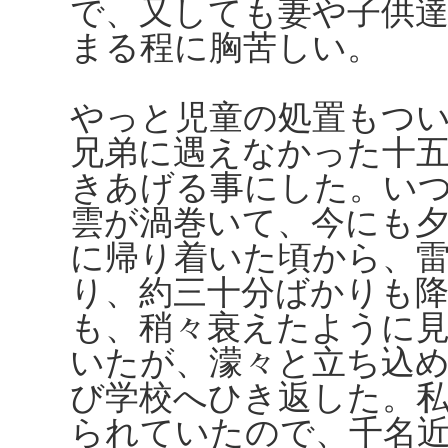
で、又しても妻や子供
まる程に胸苦しい。
やっと児童の処置もつ
兄弟に遇えなかった十
きあげる事にした。い
雲が渦巻いて、今にも
に帰り着いた頃から、
り、約三十分ばかりも
も、稍々衰えたように
いたが、濛々と立ち込
び学校へひき返した。
られていたので、千名