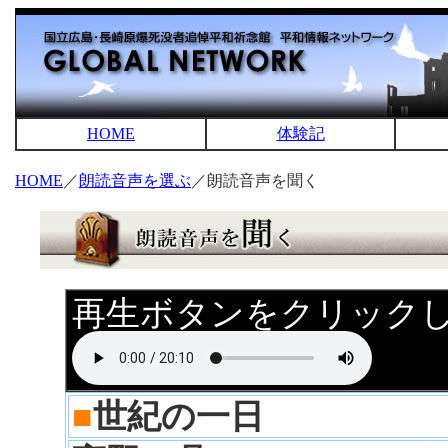
HOME
体験記
HOME
／
朗読音声を選ぶ
／朗読音声を聞く
再生ボタンをクリック
■
世紀の一日