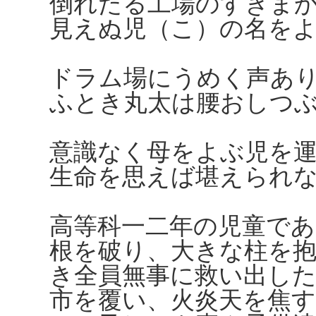
倒れたる工場のすきま
見えぬ児（こ）の名を
ドラム場にうめく声あ
ふとき丸太は腰おしつ
意識なく母をよぶ児を
生命を思えば堪えられ
高等科一二年の児童であ
根を破り、大きな柱を
き全員無事に救い出し
市を覆い、火炎天を焦