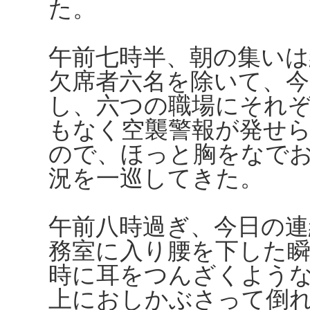
た。
午前七時半、朝の集いは
欠席者六名を除いて、今
し、六つの職場にそれ
もなく空襲警報が発せ
ので、ほっと胸をなで
況を一巡してきた。
午前八時過ぎ、今日の連
務室に入り腰を下した
時に耳をつんざくよう
上におしかぶさって倒