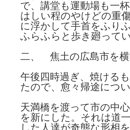
で、講堂も運動場も一杯
はしい程のやけどの重
に浮かして手首をふり
ふらふらと歩き廻って
二、 焦土の広島市を横
午後四時過ぎ、焼ける
たので、愈々帰途につ
天満橋を渡って市の中
を新にした。それは道
した人達が奇態な形相