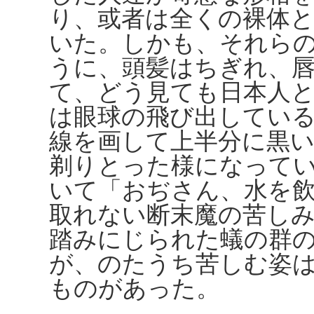
り、或者は全くの裸体
いた。しかも、それら
うに、頭髪はちぎれ、
て、どう見ても日本人
は眼球の飛び出してい
線を画して上半分に黒
剃りとった様になって
いて「おぢさん、水を
取れない断末魔の苦し
踏みにじられた蟻の群
が、のたうち苦しむ姿
ものがあった。