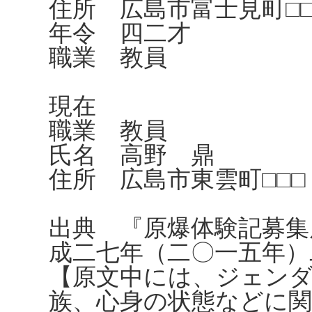
住所 広島市富士見町□□
年令 四二才
職業 教員
現在
職業 教員
氏名 高野 鼎
住所 広島市東雲町□□□ 
出典 『原爆体験記募集
成二七年（二〇一五年）
【原文中には、ジェンダ
族、心身の状態などに