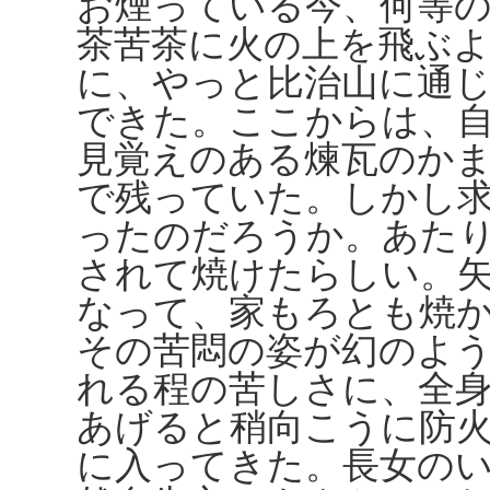
お煙っている今、何等
茶苦茶に火の上を飛ぶ
に、やっと比治山に通
できた。ここからは、
見覚えのある煉瓦のか
で残っていた。しかし
ったのだろうか。あた
されて焼けたらしい。
なって、家もろとも焼
その苦悶の姿が幻のよ
れる程の苦しさに、全
あげると稍向こうに防
に入ってきた。長女の