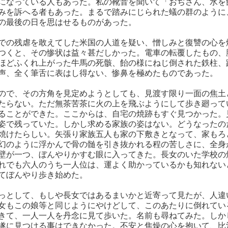
になっている人もあった。私の靴音を聞いて「おぢさん、水を
みを訴へる者もあった。まるで踏みにじられた蟻の群のように
の最後の日を思はせるものがあった。
での残虐を敢えてした米国の人道を疑い、憎しみと復讐の心を
つくと、その惨状は益々甚だしかった。電車の転覆したもの、
ほどふくれ上がった牛馬の死骸、飴の様にねじ倒された鉄柱、
声、全く筆舌に表はし得ない、惨鼻を極めたものであった。
ので、その方角を見定めようとしても、見渡す限り一面の焦土
たらない。ただ無茶苦茶に火の上を飛ぶようにして歩き廻って
ることができた。ここからは、自宅の焼跡もすぐ見つかった。
姿で残っていた。しかし求める家族の姿はない。どうなったの
焼けたらしい。矢張り家族五人も家の下敷きとなって、家もろ
幻のように浮かんで骨の髄を引き抜かれる程の苦しさに、全身
壁が一つ、ぼんやりかすむ眼に入ってきた。長女のいた学校の
れでも六人のうち一人位は、運よく助かっているかも知れない
てぼんやり歩き始めた。
っとして、もしや長女ではあるまいかと近寄って見たが、人違
女もこの娘等と同じようにやけどして、このあたりに倒れてい
きて、一人一人を丹念に見て歩いた。名前も尋ねてみた。しか
遂に見つける事はできなかった。不安と焦燥の心を抱いて、比