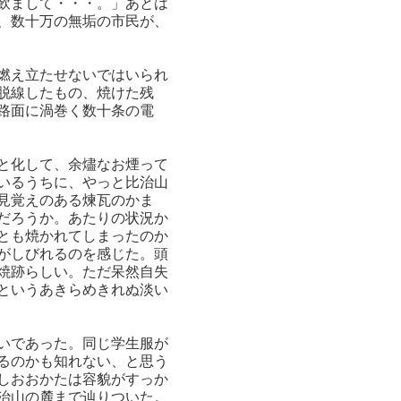
飲まして・・・。」あとは
、数十万の無垢の市民が、
燃え立たせないではいられ
脱線したもの、焼けた残
路面に渦巻く数十条の電
と化して、余燼なお煙って
いるうちに、やっと比治山
見覚えのある煉瓦のかま
だろうか。あたりの状況か
とも焼かれてしまったのか
がしびれるのを感じた。頭
焼跡らしい。ただ呆然自失
というあきらめきれぬ淡い
いであった。同じ学生服が
るのかも知れない、と思う
しおおかたは容貌がすっか
治山の麓まで辿りついた。