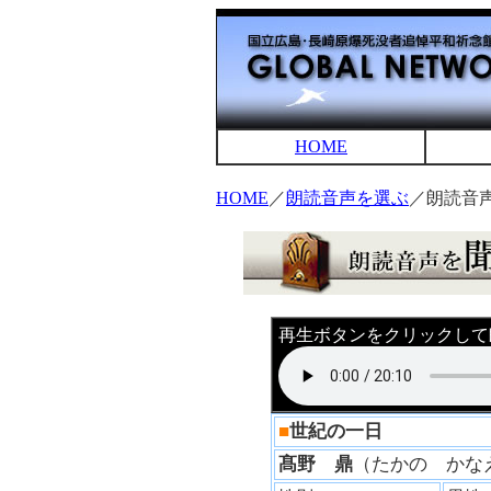
HOME
HOME
／
朗読音声を選ぶ
／朗読音
再生ボタンをクリックして
■
世紀の一日
髙野 鼎
（たかの か