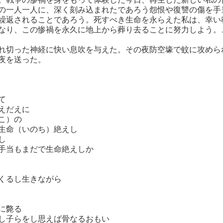
の一人一人に、深く刻み込まれたであろう怨恨や復讐の傷を手
繰返されることであろう。死すべき生命を永らえた私は、幸い
なり、この惨禍を永久に地上から葬り去ることに努力しよう。
切った神経に快い息吹を与えた。その夜防空壕で蚊に攻めら
夜を送った。
て
えだえに
こ）の
生命（いのち）絶えし
し
手当もまだで生命絶えしか
くるし生きながら
に斃る
し子らをし思えば骨なるおもい