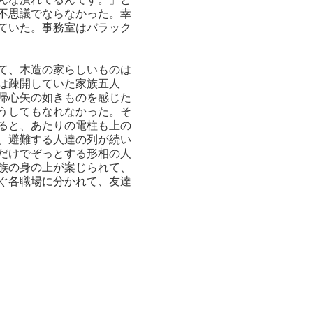
不思議でならなかった。幸
ていた。事務室はバラック
て、木造の家らしいものは
は疎開していた家族五人
帰心矢の如きものを感じた
うしてもなれなかった。そ
ると、あたりの電柱も上の
、避難する人達の列が続い
だけでぞっとする形相の人
族の身の上が案じられて、
ぐ各職場に分かれて、友達