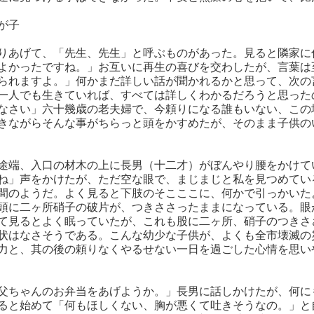
が子
りあげて、「先生、先生」と呼ぶものがあった。見ると隣家に
よかったですね。」お互いに再生の喜びを交わしたが、言葉は
られますよ。」何かまだ詳しい話が聞かれるかと思って、次の
一人でも生きていれば、すべては詳しくわかるだろうと思った
なさい」六十幾歳の老夫婦で、今頼りになる誰もいない、この
きながらそんな事がちらっと頭をかすめたが、そのまま子供の
途端、入口の材木の上に長男（十二才）がぼんやり腰をかけて
ね」声をかけたが、ただ空な眼で、まじまじと私を見つめてい
間のようだ。よく見ると下肢のそこここに、何かで引っかいた
頭に二ヶ所硝子の破片が、つきささったままになっている。眼
て見るとよく眠っていたが、これも股に二ヶ所、硝子のつきさ
状はなさそうである。こんな幼少な子供が、よくも全市壊滅の
力と、其の後の頼りなくやるせない一日を過ごした心情を思い
父ちゃんのお弁当をあげようか。」長男に話しかけたが、何に
ると始めて「何もほしくない、胸が悪くて吐きそうなの。」と