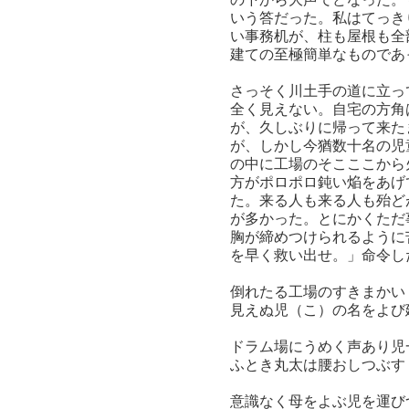
いう答だった。私はてっき
い事務机が、柱も屋根も全
建ての至極簡単なものであ
さっそく川土手の道に立っ
全く見えない。自宅の方角
が、久しぶりに帰って来た
が、しかし今猶数十名の児
の中に工場のそこここから
方がポロポロ鈍い焔をあげ
た。来る人も来る人も殆ど
が多かった。とにかくただ
胸が締めつけられるように
を早く救い出せ。」命令し
倒れたる工場のすきまかい
見えぬ児（こ）の名をよび
ドラム場にうめく声あり児
ふとき丸太は腰おしつぶす
意識なく母をよぶ児を運び