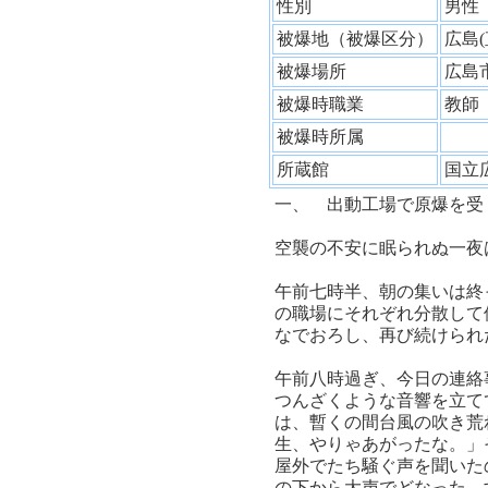
性別
男
被爆地（被爆区分）
広島
被爆場所
広島
被爆時職業
教
被爆時所属
所蔵館
国立
一、 出動工場で原爆を受
空襲の不安に眠られぬ一夜
午前七時半、朝の集いは終
の職場にそれぞれ分散して
なでおろし、再び続けられ
午前八時過ぎ、今日の連絡
つんざくような音響を立て
は、暫くの間台風の吹き荒
生、やりゃあがったな。」
屋外でたち騒ぐ声を聞いた
の下から大声でどなった。