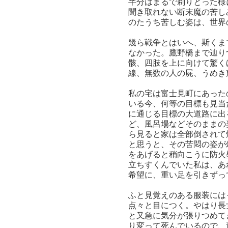
半分はまるで剃りとった様
聞き取れない断末魔の苦し
のたうち苦しむ姿は、世界
幾ら戦争とはいへ、斯くま
なかった。鷹野橋まで辿り
骸、四肢を上に向けて驚く
線、無数の人の屍、うめき
私の宅は富士見町にあった
いる今、何等の目標も見当
に通じる目標の大道路に出
ど、風呂場などそのままの
ら見ると家は全部倒されて
と思うと、その苦悶の姿が
をあげると稍向こうに防火
立ちすくんでいた私は、あ
希望に、重い足を引きずっ
ふと見覚えのある服装には
点々と目につく。やはり長
と又急に気分が張りつめて
り変って死んでいるので、