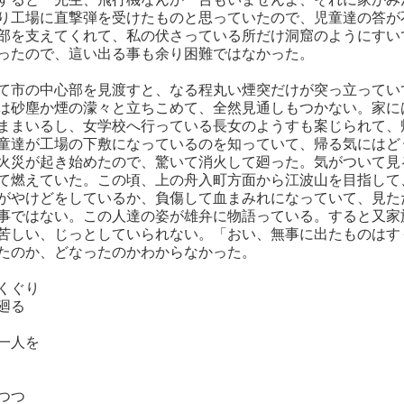
り工場に直撃弾を受けたものと思っていたので、児童達の答が
部を支えてくれて、私の伏さっている所だけ洞窟のようにすい
ったので、這い出る事も余り困難ではなかった。
て市の中心部を見渡すと、なる程丸い煙突だけが突っ立ってい
は砂塵か煙の濛々と立ちこめて、全然見通しもつかない。家に
ままいるし、女学校へ行っている長女のようすも案じられて、
童達が工場の下敷になっているのを知っていて、帰る気にはど
火災が起き始めたので、驚いて消火して廻った。気がついて見
て燃えていた。この頃、上の舟入町方面から江波山を目指して
がやけどをしているか、負傷して血まみれになっていて、見た
事ではない。この人達の姿が雄弁に物語っている。すると又家
苦しい、じっとしていられない。「おい、無事に出たものはす
たのか、どなったのかわからなかった。
くぐり
廻る
一人を
つつ