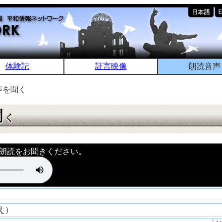
体験記
証言映像
朗読音声
声を聞く
朗読をお聞きください。
なえ）