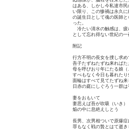
はある、しかし今私達市民
い限り、この惨禍は永久に
の誕生日として魂の医師と
った。
冷たい清水の触感は、疲れ
として忘れ得ない世紀の一
附記
行方不明の長女を捜し求め
吾子たずねたずね来ればた
母を呼びおり年にたる娘（
すべもなく今日も暮れたり
面輪はすべて見てたずね来
日赤の庭にしぐろう一群は
妻をおもいて
妻思えば吾が吹吸（いき）
焔の中に息絶えしとう
長男、次男相ついで原爆症
罪もなく戦の贄とはて逝き