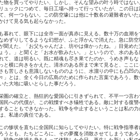
た物を買ってやりたい、しかし、そんな望みの叶う時ではない
リュックにつめて、毎日工場へ持って行っていたが、この日は
て、何一つもない。この防空壕には他に十数名の避難者がいた
かけて見る気も起らなかった。
も暮れて、眼下には全市一面が真赤に見える。数十万の血潮を
なめずりしてるような幻想が、ふと浮かんで消えた。急に防空
が聞えた。「お父ちゃんだよ、坊やは偉かったね。」目覚めた
ょう。」と聞くと「お水が飲みたい。」というので、水のある
れて、道は明るい。既に精魂も尽き果てたのか、うめき声もな
っと横に向きをかえた。清水のある所まで来て見ると、ここに
さも苦しさも意識しないもののように、水溜りの中にも凸凹の
々」とは、全く今日の広島のために作られた言葉であろう。数
いた大地に吸いとらした事だろう。
栄圏の確立と、熱狂的な愛国心に引きずられて、不平一つ言わ
国民への代償が、この戦慄すべき犠牲である。敵に対する復讐
することもできなかった。戦争を中止するということは私の力
は、私達の責任である。
この惨状を直ちに全国民に知らしてやりたい。特に戦争指導者
ろうとも、たちどころに、その夢魔を消散させてしまうであろ
。戦争の惨禍を身をもって体験した今日、再生した新しい私の