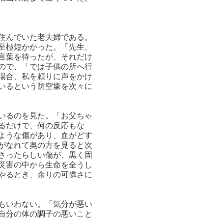
住んでいた老夫婦である。
至極短かかった。「先生、
言葉を待ったが、それだけ
ので、「では子供の所へ行
場合、私を頼りに声をかけ
いるという防空壕を次々に
いるのを見た。「お父ちゃ
るだけで、何の反応もな
ような傷があり、血がどす
がなれて奥の方を見ると次
さったらしい傷が、黒く固
災害の中から生命を全うし
やるとき、余りの可憐さに
もいわない。「気分が悪い
自分の体の調子の悪いこと