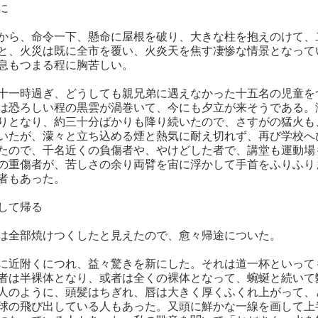
に
から、命令一下、懸命に屋根を破り、大きな柱を抱えのけて、
と、火災は既に全市を覆い、火炎天を焦す凄惨な情景となって
息もつまる程に胸苦しい。
十一時過ぎ、どうしても親兄弟に遇えなかった十五名の児童を
は恐ろしい程の黒雲が渦巻いて、今にも夕立が来そうである。
りとなり、約三十分ばかりも降り続いたので、さすがの猛火も
いたが、濛々と立ち込める煙と熱気に耐え切れず、再び学校へ
たので、千名近くの負傷者や、やけどした者で、講堂も運動場
の重傷者が、苦しさの余り両臂を宙に浮かして手首をふりふり
者もあった。
して帰る
は全部焼けつくしたと見えたので、愈々帰途についた。
に近附くにつれ、益々驚きを新にした。それは道一杯といって
者は半裸体となり、或者は全くの裸体となって、蜿蜒と続いて
人のように、頭髪はちぎれ、唇は大きく厚くふくれ上がって、
球の飛び出している人もあった。又頭に鮮かな一線を画して上