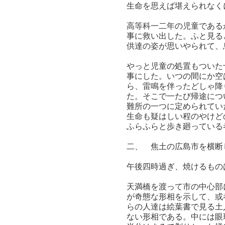
生命を思えば堪えられなく
高等科一二年の児童である
事に救い出した。ふと見る
供達の姿が思いやられて、
やっと児童の処置もついた
事にした。いつの間にか空
ら、雷鳴を伴ったどしゃ降
た。そこで一たび帰途につ
難所の一つに定められてい
生命も疑はしい程のやけど
ふらふらと歩き廻っている
二、 焦土の広島市を横断
午後四時過ぎ、焼けるもの
天満橋を渡って市の中心部
が奇態な形相を示して、或
らの人達は絵葉書で見る土
ない形相である。中には眼