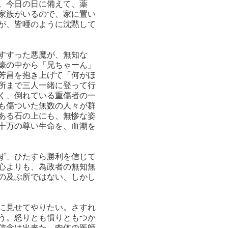
。今日の日に備えて、薬
家族がいるので、家に置い
が、皆唖のように沈黙して
すすった悪魔が、無知な
壕の中から「兄ちゃーん」
芳昌を抱き上げて「何がほ
所まで三人一緒に登って行
く、倒れている重傷者の一
も傷ついた無数の人々が群
ある石の上にも、無惨な姿
十万の尊い生命を、血潮を
ず、ひたすら勝利を信じて
心よりも、為政者の無知無
の及ぶ所ではない、しかし
に見せてやりたい。さすれ
う。怒りとも憤りともつか
信念は出来た。肉体の医師