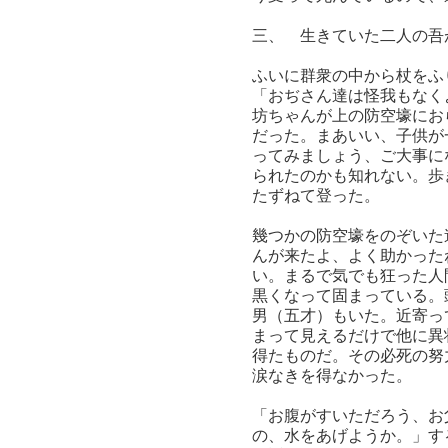
三、 生きていた二人の吾
ふいに群衆の中から杖をふ
「おぢさん達は怪我もなく
坊ちゃんが上の防空壕にお
だった。まあいい、子供が
ってみましょう、ご大事に
られたのかも知れない。歩
たずねて登った。
幾つかの防空壕をのぞいた
んが来たよ、よく助かった
い。まるで気でも狂った人
黒くなって固まっている。
男（五才）もいた。近寄っ
まって見えるだけで他に異
得たものだ。その必死の努
涙なきを得なかった。
「お腹がすいただろう、お
の、水をあげようか。」す