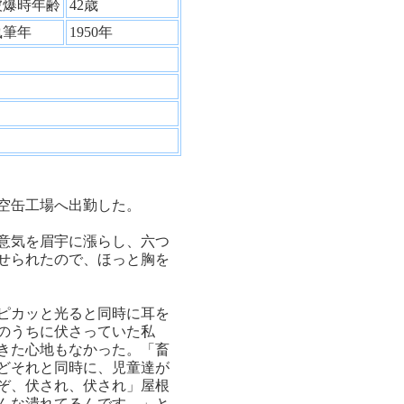
被爆時年齢
42歳
執筆年
1950年
空缶工場へ出勤した。
意気を眉宇に漲らし、六つ
せられたので、ほっと胸を
ピカッと光ると同時に耳を
のうちに伏さっていた私
きた心地もなかった。「畜
どそれと同時に、児童達が
ぞ、伏され、伏され」屋根
んな潰れてるんです。」と