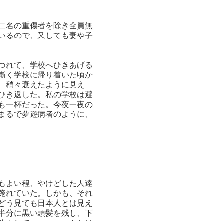
二名の重傷者を除き全員無
いるので、又しても妻や子
つれて、学校へひきあげる
漸く学校に帰り着いた頃か
、稍々衰えたように見え
ひき返した。私の学校は避
も一杯だった。今夜一夜の
まるで夢遊病者のように、
もよい程、やけどした人達
斃れていた。しかも、それ
どう見ても日本人とは見え
半分に黒い頭髪を残し、下