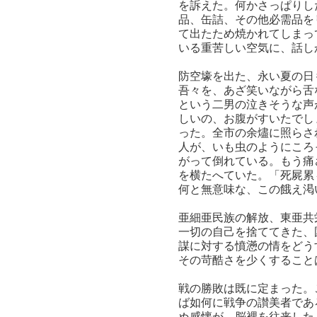
を訴えた。何かさっぱりし
品、缶詰、その他必需品を
て出たため焼かれてしまっ
いる重苦しい空気に、話し
防空壕を出た、永い夏の日
吾々を、あざ笑いながら舌
という二男の泣きそうな声
しいの、お腹がすいたでし
った。全市の余燼に照らさ
人が、いも虫のようにころ
がって倒れている。もう痛
を横たへていた。「死屍累
何と無意味な、この餓え渇
亜細亜民族の解放、東亜共
一切の自己を捨ててきた、
謀に対する憤懣の情をどう
その苛酷さを少くすること
戦の勝敗は既に定まった。
ば如何に戦争の讃美者であ
ぬ感懐が、脳裡を往来した