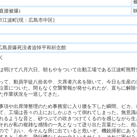
性
(直接被爆)
市江波町[現：広島市中区]
師
広島原爆死没者追悼平和祈念館
く
は明けて八月六日、朝もやをついて出動工場である江波町熊野
って、動員学徒八拾名中、欠席者六名を除いて、今日も生産の
位置についた。間もなく空襲警報が発せられたが、直ちに解除
た作業状況を一巡してきた。
事項や出席簿整理のため事務室に入り腰を下した瞬間、ピカ、
て、工場は吾々の上におしかぶさって倒れてしまった。無意識
れるような音と、砂つぶての吹きつけてくるのを感じながら生
それが私の複雑な感情の一丸となって迸り出た言葉だった、殆
ので「おい、今そんな所に出ていると危いぞ、機銃掃射にあう
すると「先生、飛行機なんか一台もいませんよ、それに家がみ