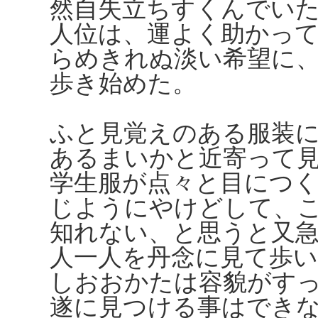
然自失立ちすくんでい
人位は、運よく助かっ
らめきれぬ淡い希望に
歩き始めた。
ふと見覚えのある服装
あるまいかと近寄って
学生服が点々と目につ
じようにやけどして、
知れない、と思うと又
人一人を丹念に見て歩
しおおかたは容貌がす
遂に見つける事はでき