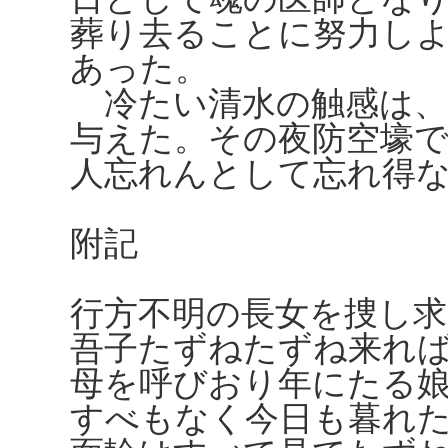
葬り去ることに努力し
あった。
冷たい清水の触感は、
与えた。その夜防空壕
人忘れんとして忘れ得
附記
行方不明の長女を捜し
吾子たずねたずね来れ
母を呼びおり年にたる
すべもなく今日も暮れ