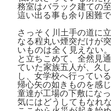
務室はバラック建ての
這い出る事も余り困難
さっそく川土手の道に
なる程丸い煙突だけが
いものは全く見えない
と立ちこめて、全然見
ていた家族五人が、久
し、女学校へ行ってい
帰心矢の如きものを感
童達が工場の下敷にな
気にはどうしてもなれ
ここから火災が起き始