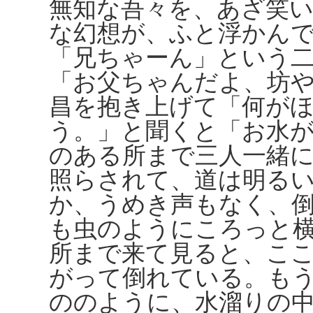
無知な吾々を、あざ笑
な幻想が、ふと浮かん
「兄ちゃーん」という
「お父ちゃんだよ、坊
昌を抱き上げて「何が
う。」と聞くと「お水
のある所まで三人一緒
照らされて、道は明る
か、うめき声もなく、
も虫のようにころっと
所まで来て見ると、こ
がって倒れている。も
ののように、水溜りの