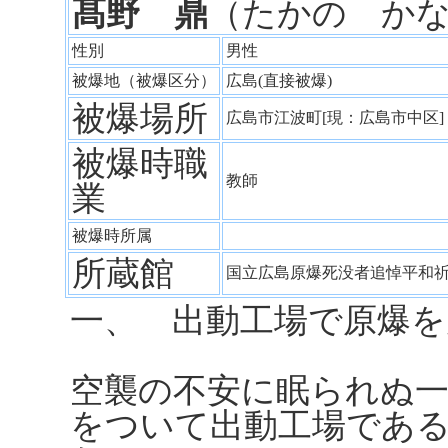
髙野 鼎
（たかの か
性別
男性
被爆地（被爆区分）
広島(直接被爆)
被爆場所
広島市江波町[現：広島市中区
被爆時職
教師
業
被爆時所属
所蔵館
国立広島原爆死没者追悼平和
一、 出動工場で原爆を
空襲の不安に眠られぬ
をついて出動工場であ