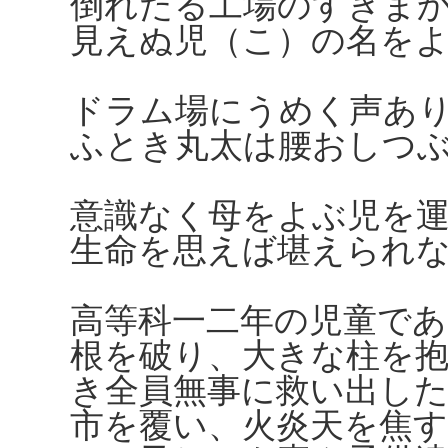
倒れたる工場のすきま
見えぬ児（こ）の名を
ドラム場にうめく声あ
ふとき丸太は腰おしつ
意識なく母をよぶ児を
生命を思えば堪えられ
高等科一二年の児童であ
根を破り、大きな柱を
き全員無事に救い出し
市を覆い、火炎天を焦