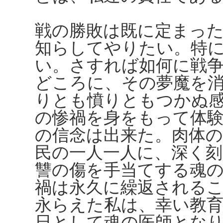
戦の勝敗は既に定まっ
知らしてやりたい。特
い。さすれば如何に戦
どころに、その夢魔を
りとも憤りともつかぬ
の惨禍を身をもって体
の信念は出来た。肉体
民の一人一人に、深く
讐の傷を手当てする魂
禍は永久に繰返される
永らえた私は、幸い教
日として魂の医師とな