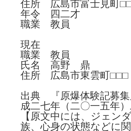
住所 広島市富士見町□□
年令 四二才
職業 教員
現在
職業 教員
氏名 高野 鼎
住所 広島市東雲町□□□ 
出典 『原爆体験記募集
成二七年（二〇一五年）
【原文中には、ジェンダ
族、心身の状態などに