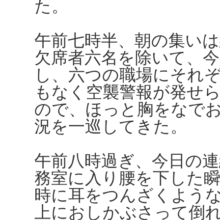
た。
午前七時半、朝の集いは
欠席者六名を除いて、今
し、六つの職場にそれ
もなく空襲警報が発せ
ので、ほっと胸をなで
況を一巡してきた。
午前八時過ぎ、今日の連
務室に入り腰を下した
時に耳をつんざくよう
上におしかぶさって倒