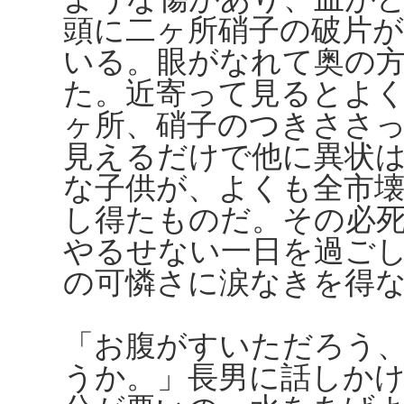
頭に二ヶ所硝子の破片
いる。眼がなれて奥の
た。近寄って見るとよ
ヶ所、硝子のつきささ
見えるだけで他に異状
な子供が、よくも全市
し得たものだ。その必
やるせない一日を過ご
の可憐さに涙なきを得
「お腹がすいただろう
うか。」長男に話しか