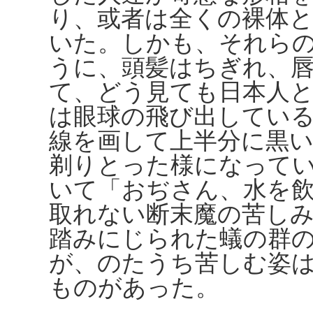
り、或者は全くの裸体
いた。しかも、それら
うに、頭髪はちぎれ、
て、どう見ても日本人
は眼球の飛び出してい
線を画して上半分に黒
剃りとった様になって
いて「おぢさん、水を
取れない断末魔の苦し
踏みにじられた蟻の群
が、のたうち苦しむ姿
ものがあった。