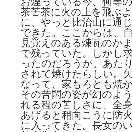
お煙っている今、何等
茶苦茶に火の上を飛ぶ
に、やっと比治山に通
できた。ここからは、
見覚えのある煉瓦のか
で残っていた。しかし
ったのだろうか。あた
されて焼けたらしい。
なって、家もろとも焼
その苦悶の姿が幻のよ
れる程の苦しさに、全
あげると稍向こうに防
に入ってきた。長女の