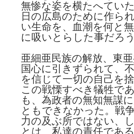
無惨な姿を横たへてい
日の広島のために作ら
い生命を、血潮を何と
に吸いとらした事だろ
亜細亜民族の解放、東亜
国心に引きずられて、
を信じて一切の自己を
この戦慄すべき犠牲で
も、為政者の無知無謀
ともできなかった。戦
力の及ぶ所ではない、
とは、私達の責任であ