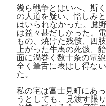
幾ら戦争とはいへ、斯
の人道を疑い、憎しみ
はいられなかった。鷹
は益々甚だしかった。
もの、焼けた残骸、四
上がった牛馬の死骸、
面に渦巻く数十条の電線
全く筆舌に表はし得な
た。
私の宅は富士見町にあ
うとしても、見渡す限