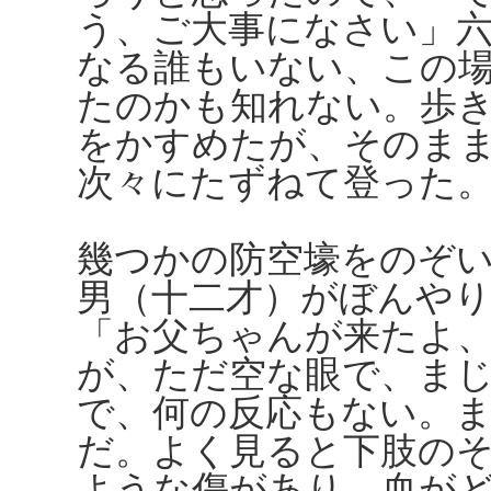
う、ご大事になさい」
なる誰もいない、この
たのかも知れない。歩
をかすめたが、そのま
次々にたずねて登った
幾つかの防空壕をのぞ
男（十二才）がぼんや
「お父ちゃんが来たよ
が、ただ空な眼で、ま
で、何の反応もない。
だ。よく見ると下肢の
ような傷があり、血が