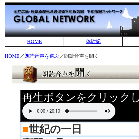
HOME
体験記
HOME
／
朗読音声を選ぶ
／朗読音声を聞く
再生ボタンをクリック
■
世紀の一日