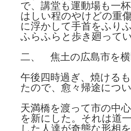
で、講堂も運動場も一杯
はしい程のやけどの重
に浮かして手首をふり
ふらふらと歩き廻って
二、 焦土の広島市を横
午後四時過ぎ、焼ける
たので、愈々帰途につ
天満橋を渡って市の中
を新にした。それは道
した人達が奇態な形相