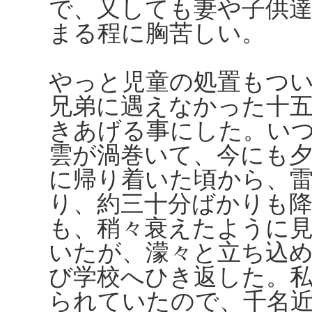
で、又しても妻や子供
まる程に胸苦しい。
やっと児童の処置もつ
兄弟に遇えなかった十
きあげる事にした。い
雲が渦巻いて、今にも
に帰り着いた頃から、
り、約三十分ばかりも
も、稍々衰えたように
いたが、濛々と立ち込
び学校へひき返した。
られていたので、千名