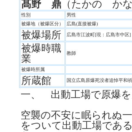
髙野 鼎
（たかの か
性別
男性
被爆地（被爆区分）
広島(直接被爆)
被爆場所
広島市江波町[現：広島市中区
被爆時職
教師
業
被爆時所属
所蔵館
国立広島原爆死没者追悼平和
一、 出動工場で原爆を
空襲の不安に眠られぬ
をついて出動工場であ