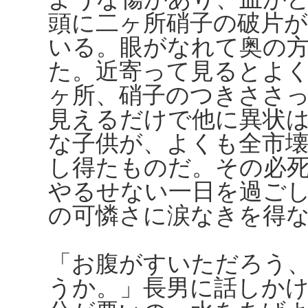
頭に二ヶ所硝子の破片
いる。眼がなれて奥の
た。近寄って見るとよ
ヶ所、硝子のつきささ
見えるだけで他に異状
な子供が、よくも全市
し得たものだ。その必
やるせない一日を過ご
の可憐さに涙なきを得
「お腹がすいただろう
うか。」長男に話しか