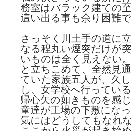
務室はバラック建ての
這い出る事も余り困難
さっそく川土手の道に
なる程丸い煙突だけが
いものは全く見えない
と立ちこめて、全然見
ていた家族五人が、久
し、女学校へ行ってい
帰心矢の如きものを感
童達が工場の下敷にな
気にはどうしてもなれ
ここから火災が起き始