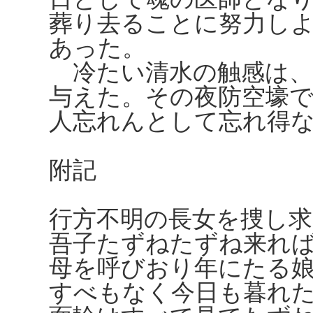
葬り去ることに努力し
あった。
冷たい清水の触感は、
与えた。その夜防空壕
人忘れんとして忘れ得
附記
行方不明の長女を捜し
吾子たずねたずね来れ
母を呼びおり年にたる
すべもなく今日も暮れ