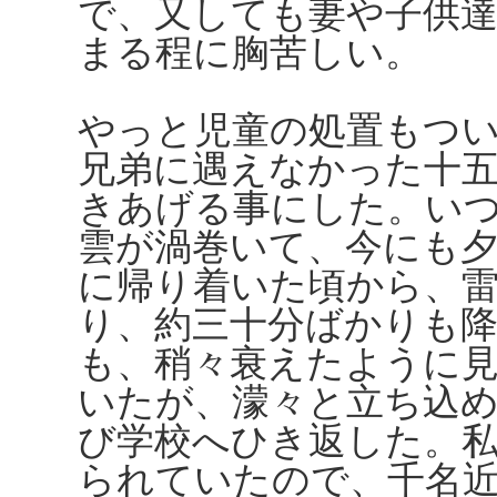
で、又しても妻や子供
まる程に胸苦しい。
やっと児童の処置もつ
兄弟に遇えなかった十
きあげる事にした。い
雲が渦巻いて、今にも
に帰り着いた頃から、
り、約三十分ばかりも
も、稍々衰えたように
いたが、濛々と立ち込
び学校へひき返した。
られていたので、千名