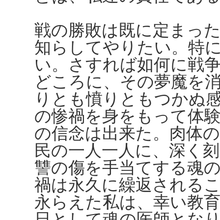
戦の勝敗は既に定まっ
知らしてやりたい。特
い。さすれば如何に戦
どころに、その夢魔を
りとも憤りともつかぬ
の惨禍を身をもって体
の信念は出来た。肉体
民の一人一人に、深く
讐の傷を手当てする魂
禍は永久に繰返される
永らえた私は、幸い教
日として魂の医師とな