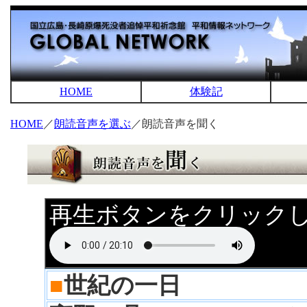
HOME
体験記
HOME
／
朗読音声を選ぶ
／朗読音声を聞く
再生ボタンをクリック
■
世紀の一日