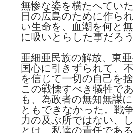
無惨な姿を横たへてい
日の広島のために作ら
い生命を、血潮を何と
に吸いとらした事だろ
亜細亜民族の解放、東亜
国心に引きずられて、
を信じて一切の自己を
この戦慄すべき犠牲で
も、為政者の無知無謀
ともできなかった。戦
力の及ぶ所ではない、
とは、私達の責任であ