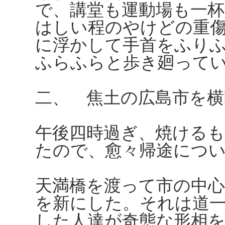
で、講堂も運動場も一杯
はしい程のやけどの重
に浮かして手首をふり
ふらふらと歩き廻って
二、 焦土の広島市を横
午後四時過ぎ、焼ける
たので、愈々帰途につ
天満橋を渡って市の中
を新にした。それは道
した人達が奇態な形相