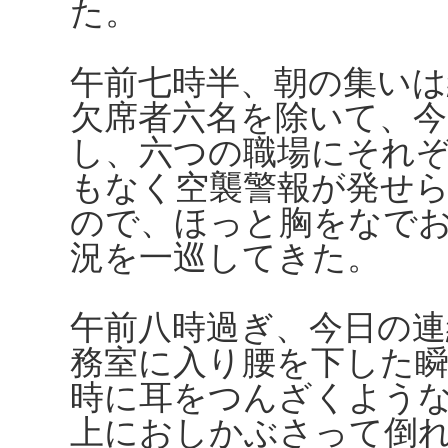
た。
午前七時半、朝の集いは
欠席者六名を除いて、今
し、六つの職場にそれ
もなく空襲警報が発せ
ので、ほっと胸をなで
況を一巡してきた。
午前八時過ぎ、今日の連
務室に入り腰を下した
時に耳をつんざくよう
上におしかぶさって倒