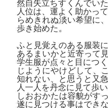
然自失立ちすくんでい
人位は、運よく助かっ
らめきれぬ淡い希望に
歩き始めた。
ふと見覚えのある服装
あるまいかと近寄って
学生服が点々と目につ
じようにやけどして、
知れない、と思うと又
人一人を丹念に見て歩
しおおかたは容貌がす
遂に見つける事はでき