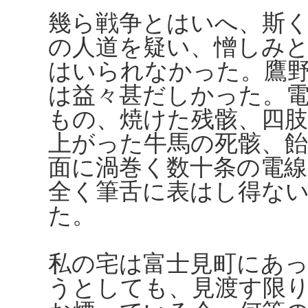
幾ら戦争とはいへ、斯
の人道を疑い、憎しみ
はいられなかった。鷹
は益々甚だしかった。
もの、焼けた残骸、四
上がった牛馬の死骸、
面に渦巻く数十条の電線
全く筆舌に表はし得な
た。
私の宅は富士見町にあ
うとしても、見渡す限