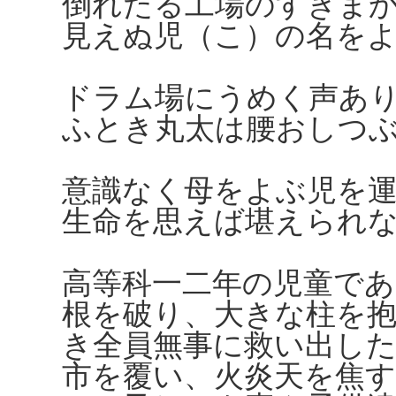
倒れたる工場のすきま
見えぬ児（こ）の名を
ドラム場にうめく声あ
ふとき丸太は腰おしつ
意識なく母をよぶ児を
生命を思えば堪えられ
高等科一二年の児童であ
根を破り、大きな柱を
き全員無事に救い出し
市を覆い、火炎天を焦