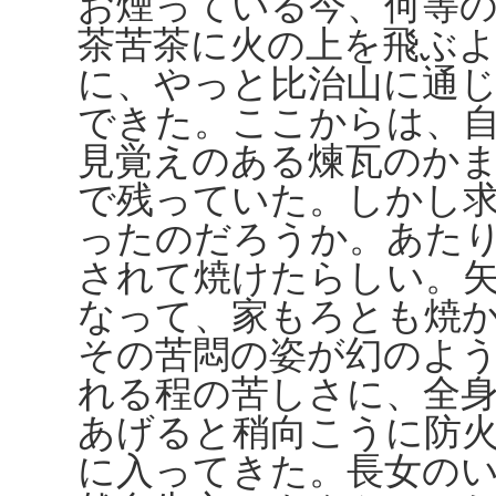
お煙っている今、何等
茶苦茶に火の上を飛ぶ
に、やっと比治山に通
できた。ここからは、
見覚えのある煉瓦のか
で残っていた。しかし
ったのだろうか。あた
されて焼けたらしい。
なって、家もろとも焼
その苦悶の姿が幻のよ
れる程の苦しさに、全
あげると稍向こうに防
に入ってきた。長女の