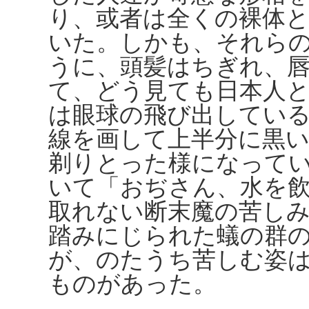
り、或者は全くの裸体
いた。しかも、それら
うに、頭髪はちぎれ、
て、どう見ても日本人
は眼球の飛び出してい
線を画して上半分に黒
剃りとった様になって
いて「おぢさん、水を
取れない断末魔の苦し
踏みにじられた蟻の群
が、のたうち苦しむ姿
ものがあった。