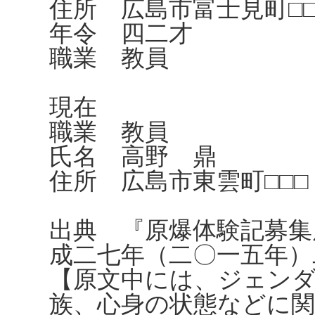
住所 広島市富士見町□□
年令 四二才
職業 教員
現在
職業 教員
氏名 高野 鼎
住所 広島市東雲町□□□ 
出典 『原爆体験記募集
成二七年（二〇一五年）
【原文中には、ジェンダ
族、心身の状態などに