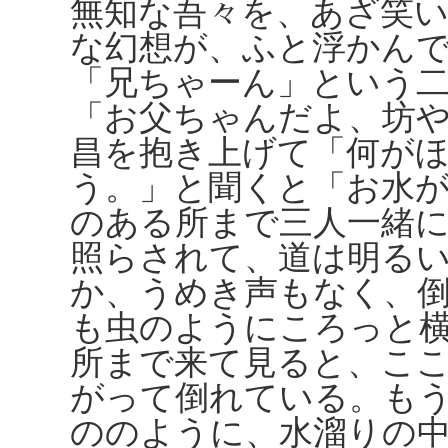
無知な吾々を、あざ笑
な幻想が、ふと浮かん
「兄ちゃーん」という
「お父ちゃんだよ、坊
昌を抱き上げて「何が
う。」と聞くと「お水
のある所まで三人一緒
照らされて、道は明る
か、うめき声もなく、
も虫のようにころっと
所まで来て見ると、こ
がって倒れている。も
ののように、水溜りの