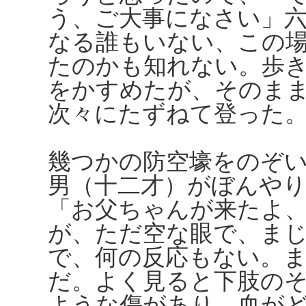
う、ご大事になさい」
なる誰もいない、この
たのかも知れない。歩
をかすめたが、そのま
次々にたずねて登った
幾つかの防空壕をのぞ
男（十二才）がぼんや
「お父ちゃんが来たよ
が、ただ空な眼で、ま
で、何の反応もない。
だ。よく見ると下肢の
ような傷があり、血が